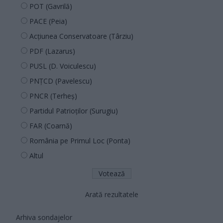
POT (Gavrilă)
PACE (Peia)
Acțiunea Conservatoare (Târziu)
PDF (Lazarus)
PUSL (D. Voiculescu)
PNȚCD (Pavelescu)
PNCR (Terheș)
Partidul Patrioților (Surugiu)
FAR (Coarnă)
România pe Primul Loc (Ponta)
Altul
Arată rezultatele
Arhiva sondajelor