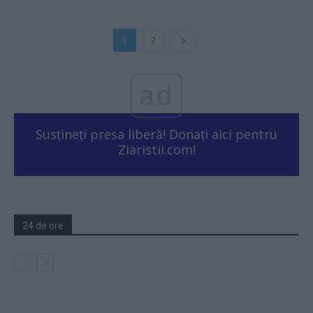
1
2
ad
Susțineți presa liberă! Donați aici pentru
Ziaristii.com!
24 de ore