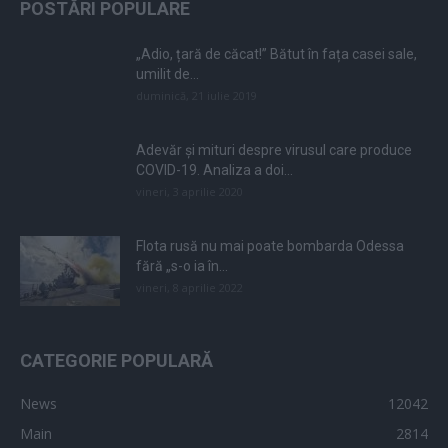
POSTĂRI POPULARE
„Adio, țară de căcat!” Bătut în fața casei sale,
umilit de...
duminică, 21 iulie 2019
Adevăr și mituri despre virusul care produce
COVID-19. Analiza a doi...
vineri, 3 aprilie 2020
Flota rusă nu mai poate bombarda Odessa
fără „s-o ia în...
vineri, 8 aprilie 2022
CATEGORIE POPULARĂ
News
12042
Main
2814