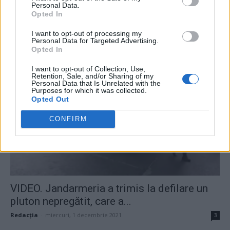
Personal Data.
Opted In
Putin vrea „cu orice preț” un succes în estul
I want to opt-out of processing my
Ucrainei până...
Personal Data for Targeted Advertising.
Opted In
Matei Udrea
-
luni, 4 aprilie 2022
0
I want to opt-out of Collection, Use,
Retention, Sale, and/or Sharing of my
Personal Data that Is Unrelated with the
Purposes for which it was collected.
Opted Out
CONFIRM
VIDEO. Jandarmeria a trimis la defilare un
pluton nepregătit, care a...
Redacţia
-
miercuri, 1 decembrie 2021
3