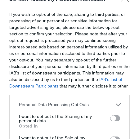
If you wish to opt-out of the sale, sharing to third parties, or
processing of your personal or sensitive information for
targeted advertising by us, please use the below opt-out
section to confirm your selection. Please note that after your
opt-out request is processed you may continue seeing
interest-based ads based on personal information utilized by
us or personal information disclosed to third parties prior to
Disperare în tabăra rusă: cu câteva zile
your opt-out. You may separately opt-out of the further
înainte de 9 Mai,...
disclosure of your personal information by third parties on the
Matei Udrea
-
joi, 5 mai 2022
0
IAB’s list of downstream participants. This information may
also be disclosed by us to third parties on the
IAB’s List of
Downstream Participants
that may further disclose it to other
third parties.
Personal Data Processing Opt Outs
I want to opt-out of the Sharing of my
personal data.
Opted In
I want to opt-out of the Sale of my