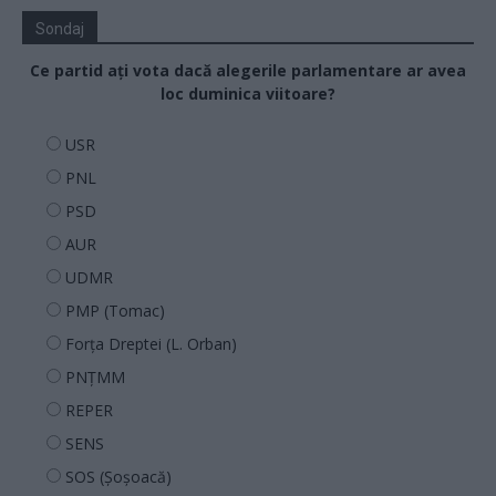
Sondaj
Ce partid ați vota dacă alegerile parlamentare ar avea
loc duminica viitoare?
USR
PNL
PSD
AUR
UDMR
PMP (Tomac)
Forța Dreptei (L. Orban)
PNȚMM
REPER
SENS
SOS (Șoșoacă)