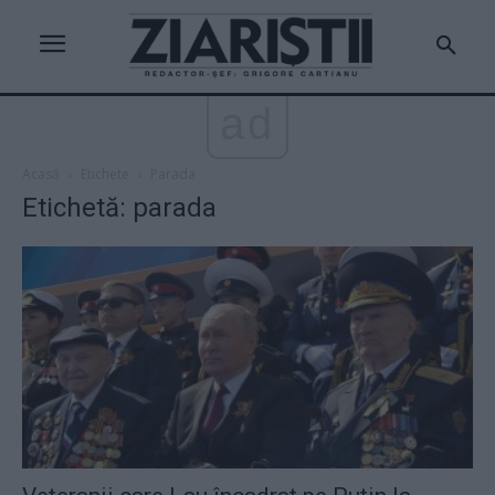
ad
Acasă
Etichete
Parada
Etichetă: parada