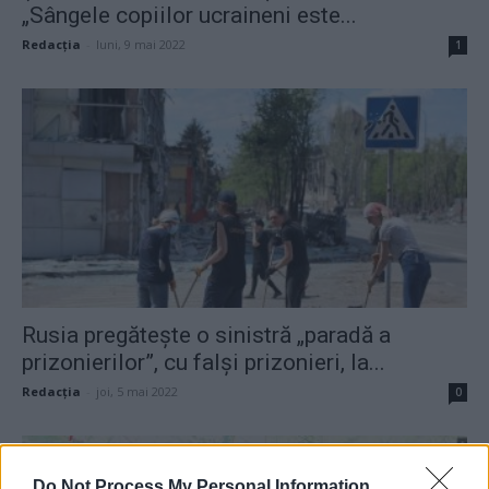
„Sângele copiilor ucraineni este...
Redacţia
-
luni, 9 mai 2022
1
Rusia pregătește o sinistră „paradă a
prizonierilor”, cu falși prizonieri, la...
Redacţia
-
joi, 5 mai 2022
0
Do Not Process My Personal Information