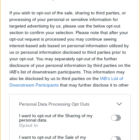
presa pentru „știri favorabile”
If you wish to opt-out of the sale, sharing to third parties, or
processing of your personal or sensitive information for
targeted advertising by us, please use the below opt-out
section to confirm your selection. Please note that after your
opt-out request is processed you may continue seeing
interest-based ads based on personal information utilized by
us or personal information disclosed to third parties prior to
ad
your opt-out. You may separately opt-out of the further
disclosure of your personal information by third parties on the
IAB’s list of downstream participants. This information may
also be disclosed by us to third parties on the
IAB’s List of
Downstream Participants
that may further disclose it to other
third parties.
Personal Data Processing Opt Outs
I want to opt-out of the Sharing of my
personal data.
*
Primarul PNL din Otopeni, tatăl deputatului
Opted In
Daniel Gheorghe, a fost reținut de DNA. A plătit
I want to opt-out of the Sale of my