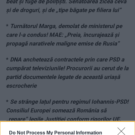
beat și fuge de polițiști. Senatoarea zicea ceva
și de droguri, și de „tipe băgate pe filiera lui”
*
Turnătorul Marga, demolat de ministerul pe
care l-a condus! MAE: „Preia, încurajează și
propagă narativele maligne emise de Rusia”
*
DNA anchetează contractele prin care PSD a
cumpărat televiziunile! Procurorii au cerut de la
partid documentele legate de această uriașă
escrocherie
*
Se strânge lațul pentru regimul Iohannis-PSD!
Consiliul Europei somează România să
„repare” legile Justiției conform rigorilor UE,
iar partidele să facă publice contractele cu
Do Not Process My Personal Information