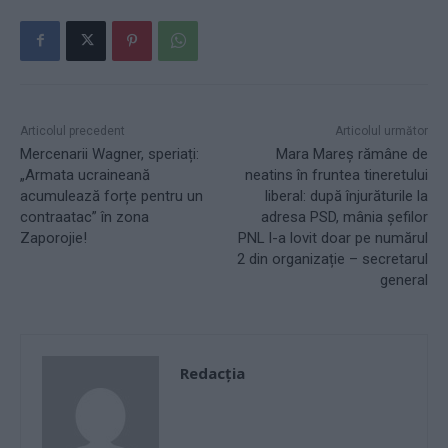
Articolul precedent
Articolul următor
Mercenarii Wagner, speriați:
Mara Mareș rămâne de
„Armata ucraineană
neatins în fruntea tineretului
acumulează forțe pentru un
liberal: după înjurăturile la
contraatac” în zona
adresa PSD, mânia șefilor
Zaporojie!
PNL l-a lovit doar pe numărul
2 din organizație – secretarul
general
Redacţia