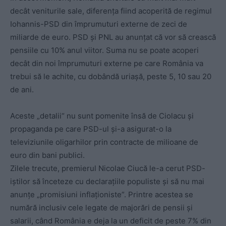
decât veniturile sale, diferența fiind acoperită de regimul
Iohannis-PSD din împrumuturi externe de zeci de
miliarde de euro. PSD și PNL au anunțat că vor să crească
pensiile cu 10% anul viitor. Suma nu se poate acoperi
decât din noi împrumuturi externe pe care România va
trebui să le achite, cu dobândă uriașă, peste 5, 10 sau 20
de ani.
Aceste „detalii“ nu sunt pomenite însă de Ciolacu și
propaganda pe care PSD-ul și-a asigurat-o la
televiziunile oligarhilor prin contracte de milioane de
euro din bani publici.
Zilele trecute, premierul Nicolae Ciucă le-a cerut PSD-
iștilor să înceteze cu declarațiile populiste și să nu mai
anunțe „promisiuni inflaționiste”. Printre acestea se
numără inclusiv cele legate de majorări de pensii și
salarii, când România e deja la un deficit de peste 7% din