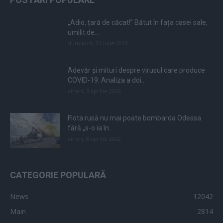
„Adio, țară de căcat!” Bătut în fața casei sale,
umilit de...
duminică, 21 iulie 2019
Adevăr și mituri despre virusul care produce
COVID-19. Analiza a doi...
vineri, 3 aprilie 2020
Flota rusă nu mai poate bombarda Odessa
fără „s-o ia în...
vineri, 8 aprilie 2022
CATEGORIE POPULARĂ
News
12042
Main
2814