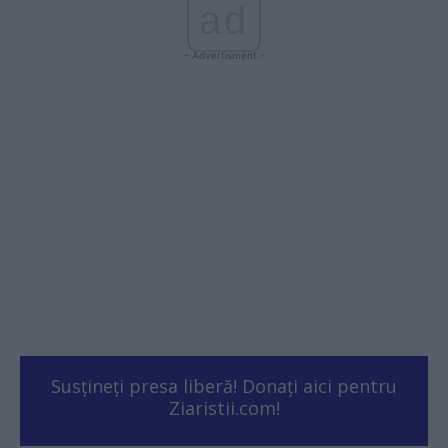
ad
- Advertisment -
Susțineți presa liberă! Donați aici pentru
Ziaristii.com!