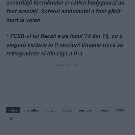
securității Kremlinului și câțiva bodyguarzi au
fost arestați. Șoferul ambulanței a fost găsit
mort la volan
*
FCSB-ul lui Becali e pe locul 14 din 16, cu o
singură victorie în 9 meciuri! Dinamo riscă să
retrogradeze și din Liga a II-a
- Advertisement -
TAGS
Bruxelles
ciolacu
Ciuca
negocieri
pensii
PNRR
UE