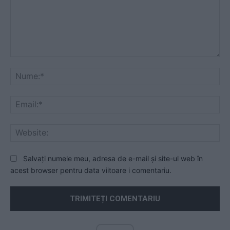
Comentariu:
Nu
Ema
Web
Salvați numele meu, adresa de e-mail și site-ul web în
acest browser pentru data viitoare i comentariu.