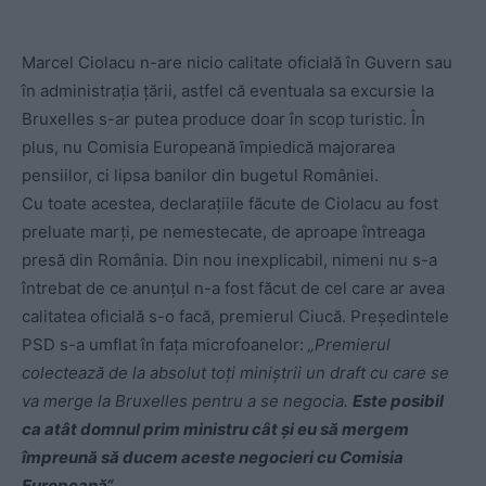
Marcel Ciolacu n-are nicio calitate oficială în Guvern sau
în administrația țării, astfel că eventuala sa excursie la
Bruxelles s-ar putea produce doar în scop turistic. În
plus, nu Comisia Europeană împiedică majorarea
pensiilor, ci lipsa banilor din bugetul României.
Cu toate acestea, declarațiile făcute de Ciolacu au fost
preluate marți, pe nemestecate, de aproape întreaga
presă din România. Din nou inexplicabil, nimeni nu s-a
întrebat de ce anunțul n-a fost făcut de cel care ar avea
calitatea oficială s-o facă, premierul Ciucă. Președintele
PSD s-a umflat în fața microfoanelor:
„Premierul
colectează de la absolut toți miniștrii un draft cu care se
va merge la Bruxelles pentru a se negocia.
Este posibil
ca atât domnul prim ministru cât și eu să mergem
împreună să ducem aceste negocieri cu Comisia
Europeană“.