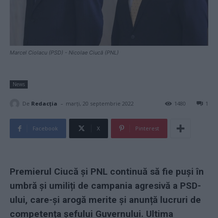
Marcel Ciolacu (PSD) - Nicolae Ciucă (PNL)
News
-
De
Redacţia
marți, 20 septembrie 2022
1480
1
Facebook
X
Pinterest
Premierul Ciucă și PNL continuă să fie puși în
umbră și umiliți de campania agresivă a PSD-
ului, care-și arogă merite și anunță lucruri de
competența șefului Guvernului. Ultima