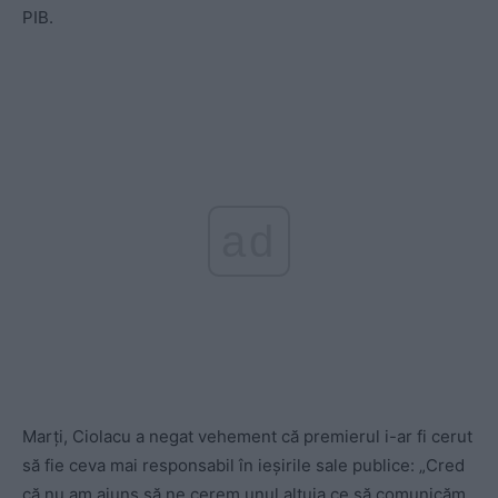
PIB.
ad
Marți, Ciolacu a negat vehement că premierul i-ar fi cerut
să fie ceva mai responsabil în ieșirile sale publice: „Cred
că nu am ajuns să ne cerem unul altuia ce să comunicăm