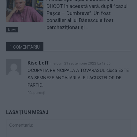
DIICOT în această vară, după ”cazul
Pașca – Dumbrava”. Un fost
consilier al lui Băsescu a fost
percheziționat și...
News
1 COMENTARIU
Kise Leff
miercuri, 21 septembrie 2022 La 12.55
OCUPATIA PRINCIPALA A TOVARASUL ciuca ESTE
SA SEMNEZE ANGAJARI ALE LACUSTELOR DE
PARTID.
Răspundeți
LĂSAȚI UN MESAJ