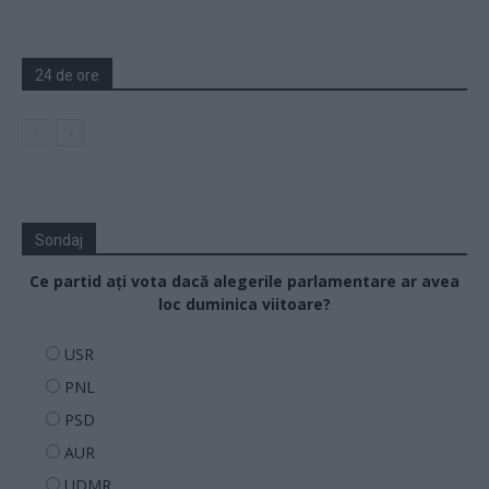
24 de ore
Sondaj
Ce partid ați vota dacă alegerile parlamentare ar avea
loc duminica viitoare?
USR
PNL
PSD
AUR
UDMR