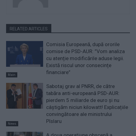
RELATED ARTICLES
Comisia Europeană, după ororile
comise de PSD-AUR: ”Vom analiza
cu atenție modificările aduse legii.
Există riscul unor consecințe
financiare”
Main
Sabotaj grav al PNRR, de către
tabăra anti-europeană PSD-AUR:
pierdem 5 miliarde de euro și nu
câștigăm niciun kilowatt! Explicațiile
convingătoare ale ministrului
Pîslaru
News
A doua operațiune obscenă a