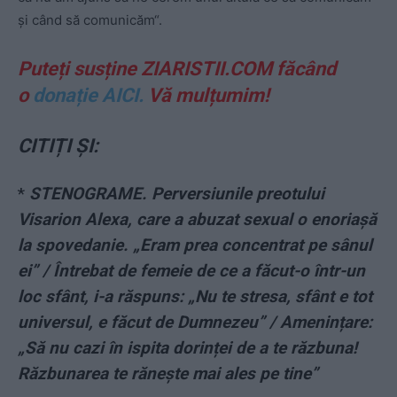
și când să comunicăm“.
Puteți susține ZIARISTII.COM făcând
o
donație AICI.
Vă mulțumim!
CITIȚI ȘI:
*
STENOGRAME. Perversiunile preotului
Visarion Alexa, care a abuzat sexual o enoriașă
la spovedanie. „Eram prea concentrat pe sânul
ei” / Întrebat de femeie de ce a făcut-o într-un
loc sfânt, i-a răspuns: „Nu te stresa, sfânt e tot
universul, e făcut de Dumnezeu” / Amenințare:
„Să nu cazi în ispita dorinței de a te răzbuna!
Răzbunarea te rănește mai ales pe tine”