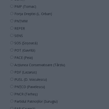
PMP (Tomac)
Forța Dreptei (L. Orban)
PNȚMM
REPER
SENS
SOS (Șoșoacă)
POT (Gavrilă)
PACE (Peia)
Acțiunea Conservatoare (Târziu)
PDF (Lazarus)
PUSL (D. Voiculescu)
PNȚCD (Pavelescu)
PNCR (Terheș)
Partidul Patrioților (Surugiu)
FAR (Coarnă)