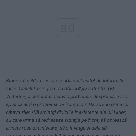
ad
Bloggerii militari ruși au condamnat astfel de informații
false. Canalul Telegram Zа (V)Побѣду («Pentru (V)
Victorie») a comentat această problemă, despre care s-a
spus că ar fi o problemă pe frontul din Harkov, în urmă cu
câteva zile: «Vă amintiți diviziile inexistente ale lui Hitler,
cu care urma să redreseze situația pe front, să oprească
armata rusă din mișcare, să o învingă și deja să
contraatace și toate cele? Avem cam aceeași imagine