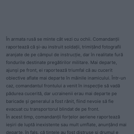
În armata rusă se minte cât vezi cu ochii. Comandanții
raportează că și-au instruit soldații, trimițând fotografii
aranjate de pe câmpul de instrucție, dar în realitate fură
fondurile destinate pregătirilor militare. Mai departe,
ajunși pe front, ei raportează triumfal că au cucerit
obiective aflate mai departe în mâinile inamicului. Într-un
caz, comandantul frontului a venit în inspecție să vadă
pădurea cucerită, dar ucrainenii erau mai departe pe
baricade și generalul a fost rănit, fiind nevoie să fie
evacuat cu transportorul blindat de pe front.
În acest timp, comandanții forțelor aeriene raportează
ieșiri de luptă inexistente sau mult umflate, anunțând mai
departe, în fals, că țintele au fost distruse și drumul e