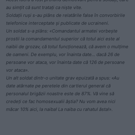
au simțit că sunt tratați ca niște vite.
Soldații ruși s-au plâns de relatările false în convorbirile
telefonice interceptate și publicate de ucraineni.
Un soldat s-a plâns: «Comandantul armatei vorbește
prostii la comandamentul superior că totul aici este al
naibii de grozav, că totul funcționează, că avem o mulțime
de oameni. De exemplu, vor înainta date… dacă 26 de
persoane vor ataca, vor înainta date că 126 de persoane
vor ataca».
Un alt soldat dintr-o unitate grav epuizată a spus: «Au
date atârnate pe peretele din cartierul general că
personalul brigăzii noastre este de 87%. Vă vine să
credeți ce fac homosexualii ăștia? Nu vom avea nici
măcar 10% aici, la naiba! La naiba cu rahatul ăsta!».