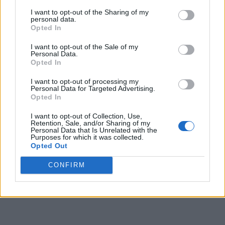
un fundal de vehicule de luptă. Aceștia măturau praful din
I want to opt-out of the Sharing of my
personal data.
jurul lor, în timp ce în apropiere aterizau obuze.
Opted In
Comandantul brigăzii le-ar fi cerut soldaților săi să
I want to opt-out of the Sale of my
furnizeze rapoarte fotografice pentru a le permite să
Personal Data.
Opted In
raporteze superiorilor săi că «nu a fost distrus doar un
tanc, ci trei! Nu – cinci!». Nu este de mirare că o astfel de
I want to opt-out of processing my
Personal Data for Targeted Advertising.
raportare falsă a avut consecințe nefaste pentru el și
Opted In
pentru oamenii săi.
Frolkin spune: «El raportase că pădurea a fost cucerită,
I want to opt-out of Collection, Use,
Retention, Sale, and/or Sharing of my
iar apoi a sosit ministrul adjunct al Apărării. Și s-a dovedit
Personal Data that Is Unrelated with the
Purposes for which it was collected.
că pădurea nu fusese cucerită deloc». Comandantul a
Opted Out
fost rănit când ucrainenii au atacat și a trebuit să fie
CONFIRM
evacuat în vehiculul blindat al lui Frolkin.