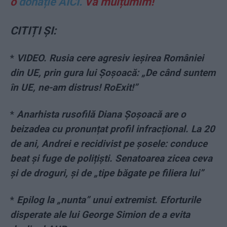
o
donație AICI.
Vă mulțumim!
CITIȚI ȘI:
*
VIDEO. Rusia cere agresiv ieșirea României
din UE, prin gura lui Șoșoacă: „De când suntem
în UE, ne-am distrus! RoExit!”
*
Anarhista rusofilă Diana Șoșoacă are o
beizadea cu pronunțat profil infracțional. La 20
de ani, Andrei e recidivist pe șosele: conduce
beat și fuge de polițiști. Senatoarea zicea ceva
și de droguri, și de „tipe băgate pe filiera lui”
*
Epilog la „nunta” unui extremist. Eforturile
disperate ale lui George Simion de a evita