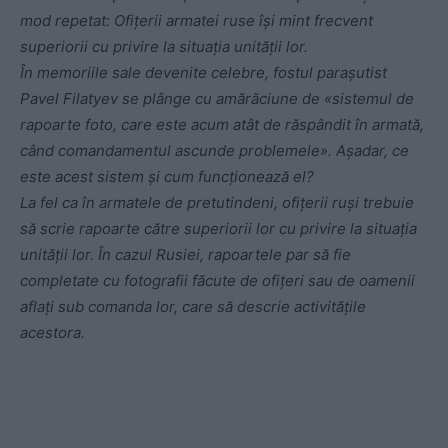
mod repetat: Ofițerii armatei ruse își mint frecvent
superiorii cu privire la situația unității lor.
În memoriile sale devenite celebre, fostul parașutist
Pavel Filatyev se plânge cu amărăciune de «sistemul de
rapoarte foto, care este acum atât de răspândit în armată,
când comandamentul ascunde problemele». Așadar, ce
este acest sistem și cum funcționează el?
La fel ca în armatele de pretutindeni, ofițerii ruși trebuie
să scrie rapoarte către superiorii lor cu privire la situația
unității lor. În cazul Rusiei, rapoartele par să fie
completate cu fotografii făcute de ofițeri sau de oamenii
aflați sub comanda lor, care să descrie activitățile
acestora.