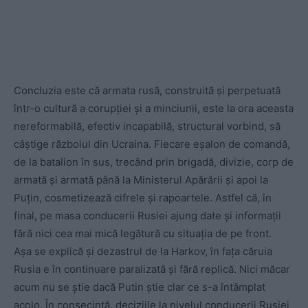
Concluzia este că armata rusă, construită și perpetuată
într-o cultură a corupției și a minciunii, este la ora aceasta
nereformabilă, efectiv incapabilă, structural vorbind, să
câștige războiul din Ucraina. Fiecare eșalon de comandă,
de la batalion în sus, trecând prin brigadă, divizie, corp de
armată și armată până la Ministerul Apărării și apoi la
Puțin, cosmetizează cifrele și rapoartele. Astfel că, în
final, pe masa conducerii Rusiei ajung date și informații
fără nici cea mai mică legătură cu situația de pe front.
Așa se explică și dezastrul de la Harkov, în fața căruia
Rusia e în continuare paralizată și fără replică. Nici măcar
acum nu se știe dacă Putin știe clar ce s-a întâmplat
acolo. În consecință, deciziile la nivelul conducerii Rusiei