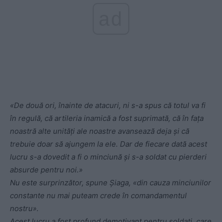
ad
«De două ori, înainte de atacuri, ni s-a spus că totul va fi
în regulă, că artileria inamică a fost suprimată, că în fața
noastră alte unități ale noastre avansează deja și că
trebuie doar să ajungem la ele. Dar de fiecare dată acest
lucru s-a dovedit a fi o minciună și s-a soldat cu pierderi
absurde pentru noi.»
Nu este surprinzător, spune Șiaga, «din cauza minciunilor
constante nu mai puteam crede în comandamentul
nostru».
Acest lucru a fost profund demotivant pentru soldați, care