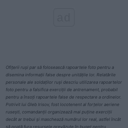
ad
Ofițerii ruși par să folosească rapoartele foto pentru a
disemina informații false despre unitățile lor. Relatările
personale ale soldaților ruși descriu utilizarea rapoartelor
foto pentru a falsifica exerciții de antrenament, probabil
pentru a însoți rapoartele false de respectare a ordinelor.
Potrivit lui Gleb Irisov, fost locotenent al forțelor aeriene
rusești, comandanții organizează mai puține exerciții
decât ar trebui și maschează numărul lor real, astfel încât
să poată fura resursele prevăzute în buget pentru