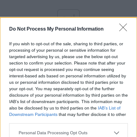
ad
Do Not Process My Personal Information
If you wish to opt-out of the sale, sharing to third parties, or
processing of your personal or sensitive information for
targeted advertising by us, please use the below opt-out
section to confirm your selection. Please note that after your
opt-out request is processed you may continue seeing
Chiar mai periculos – pentru toate părțile implicate -,
interest-based ads based on personal information utilized by
rapoartele foto ar fi fost folosite în Brigada Independentă
us or personal information disclosed to third parties prior to
64 de pușcași motorizați de Gardă a lui Frolkin pentru a
your opt-out. You may separately opt-out of the further
disclosure of your personal information by third parties on the
susține afirmațiile false ale comandanților cu privire la
IAB’s list of downstream participants. This information may
succesele de luptă! Acest lucru a pus în pericol direct
also be disclosed by us to third parties on the
IAB’s List of
viețile soldaților, spre dezgustul lor ușor de înțeles.
Downstream Participants
that may further disclose it to other
Într-un caz, potrivit unui soldat care a vorbit cu publicația
third parties.
militară rusă independentă iStories, comandanții i-au
Personal Data Processing Opt Outs
forțat pe soldați să pozeze pentru rapoarte fotografice pe