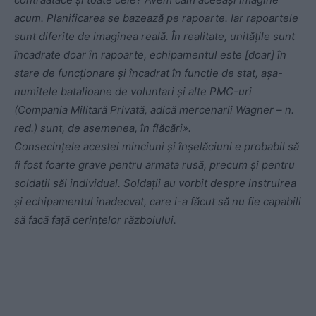
acum. Planificarea se bazează pe rapoarte. Iar rapoartele
sunt diferite de imaginea reală. În realitate, unitățile sunt
încadrate doar în rapoarte, echipamentul este [doar] în
stare de funcționare și încadrat în funcție de stat, așa-
numitele batalioane de voluntari și alte PMC-uri
(Compania Militară Privată, adică mercenarii Wagner – n.
red.) sunt, de asemenea, în flăcări».
Consecințele acestei minciuni și înșelăciuni e probabil să
fi fost foarte grave pentru armata rusă, precum și pentru
soldații săi individual. Soldații au vorbit despre instruirea
și echipamentul inadecvat, care i-a făcut să nu fie capabili
să facă față cerințelor războiului.