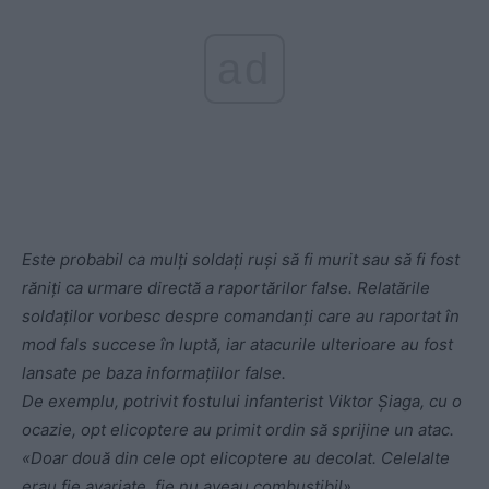
ad
Este probabil ca mulți soldați ruși să fi murit sau să fi fost
răniți ca urmare directă a raportărilor false. Relatările
soldaților vorbesc despre comandanți care au raportat în
mod fals succese în luptă, iar atacurile ulterioare au fost
lansate pe baza informațiilor false.
De exemplu, potrivit fostului infanterist Viktor Șiaga, cu o
ocazie, opt elicoptere au primit ordin să sprijine un atac.
«Doar două din cele opt elicoptere au decolat. Celelalte
erau fie avariate, fie nu aveau combustibil».