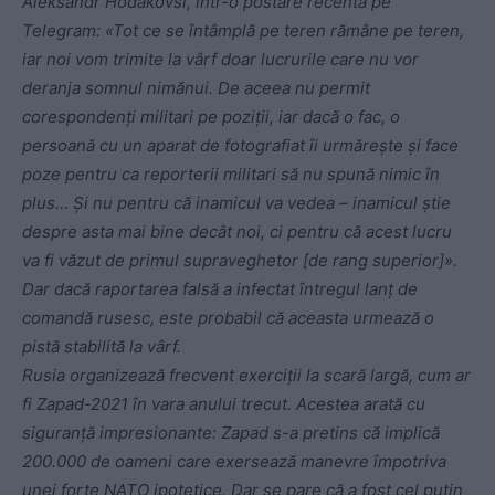
Aleksandr Hodakovsi, într-o postare recentă pe
Telegram: «Tot ce se întâmplă pe teren rămâne pe teren,
iar noi vom trimite la vârf doar lucrurile care nu vor
deranja somnul nimănui. De aceea nu permit
corespondenți militari pe poziții, iar dacă o fac, o
persoană cu un aparat de fotografiat îi urmărește și face
poze pentru ca reporterii militari să nu spună nimic în
plus… Și nu pentru că inamicul va vedea – inamicul știe
despre asta mai bine decât noi, ci pentru că acest lucru
va fi văzut de primul supraveghetor [de rang superior]».
Dar dacă raportarea falsă a infectat întregul lanț de
comandă rusesc, este probabil că aceasta urmează o
pistă stabilită la vârf.
Rusia organizează frecvent exerciții la scară largă, cum ar
fi Zapad-2021 în vara anului trecut. Acestea arată cu
siguranță impresionante: Zapad s-a pretins că implică
200.000 de oameni care exersează manevre împotriva
unei forțe NATO ipotetice. Dar se pare că a fost cel puțin