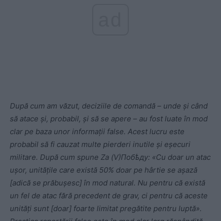
ad
După cum am văzut, deciziile de comandă – unde și când
să atace și, probabil, și să se apere – au fost luate în mod
clar pe baza unor informații false. Acest lucru este
probabil să fi cauzat multe pierderi inutile și eșecuri
militare. După cum spune Zа (V)Побѣду: «Cu doar un atac
ușor, unitățile care există 50% doar pe hârtie se așază
[adică se prăbușesc] în mod natural. Nu pentru că există
un fel de atac fără precedent de grav, ci pentru că aceste
unități sunt [doar] foarte limitat pregătite pentru luptă».