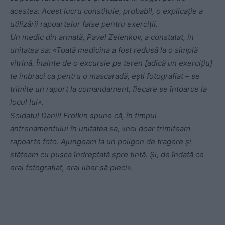
acestea. Acest lucru constituie, probabil, o explicație a
utilizării rapoartelor false pentru exerciții.
Un medic din armată, Pavel Zelenkov, a constatat, în
unitatea sa: «Toată medicina a fost redusă la o simplă
vitrină. Înainte de o excursie pe teren [adică un exercițiu]
te îmbraci ca pentru o mascaradă, ești fotografiat – se
trimite un raport la comandament, fiecare se întoarce la
locul lui».
Soldatul Daniil Frolkin spune că, în timpul
antrenamentului în unitatea sa, «noi doar trimiteam
rapoarte foto. Ajungeam la un poligon de tragere și
stăteam cu pușca îndreptată spre țintă. Și, de îndată ce
erai fotografiat, erai liber să pleci».