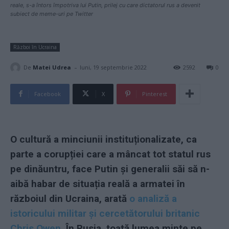
reale, s-a întors împotriva lui Putin, prilej cu care dictatorul rus a devenit
subiect de meme-uri pe Twitter
Război în Ucraina
-
De
Matei Udrea
luni, 19 septembrie 2022
2592
0
Facebook
X
Pinterest
O cultură a minciunii instituționalizate, ca
parte a corupției care a mâncat tot statul rus
pe dinăuntru, face Putin și generalii săi să n-
aibă habar de situația reală a armatei în
războiul din Ucraina, arată
o analiză a
istoricului militar și cercetătorului britanic
Chris Owen
. În Rusia, toată lumea minte pe