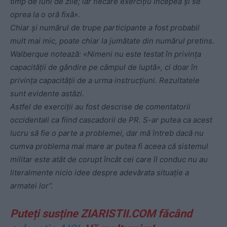
timp de luni de zile; iar fiecare exercițiu începea și se
oprea la o oră fixă».
Chiar și numărul de trupe participante a fost probabil
mult mai mic, poate chiar la jumătate din numărul pretins.
Walberque notează: «Nimeni nu este testat în privința
capacității de gândire pe câmpul de luptă», ci doar în
privința capacității de a urma instrucțiuni. Rezultatele
sunt evidente astăzi.
Astfel de exerciții au fost descrise de comentatorii
occidentali ca fiind cascadorii de PR. S-ar putea ca acest
lucru să fie o parte a problemei, dar mă întreb dacă nu
cumva problema mai mare ar putea fi aceea că sistemul
militar este atât de corupt încât cei care îl conduc nu au
literalmente nicio idee despre adevărata situație a
armatei lor“.
Puteți susține ZIARISTII.COM făcând