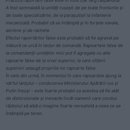
Practica raportării false este în mod clar larg răspândită.
A fost semnalată la unități rusești de pe toate fronturile și
de toate specializările, de la parașutiști la infanterie
mecanizată. Probabil că se întâmplă și în forțele navale,
aeriene și de rachete.
Efectul raportărilor false este probabil să fie agravat pe
măsură ce urcă în lanțul de comandă. Rapoartele false de
la comandanții unităților mici pot fi agregate cu alte
rapoarte false de la nivel superior, la care ofițerii
superiori adaugă propriile lor rapoarte false.
În cele din urmă, în momentul în care rapoartele ajung la
vârful lanțului – conducerea Ministerului Apărării rus și
Putin însuși – este foarte probabil ca acestea să fie atât
de distorsionate și inexacte încât oamenii care conduc
războiul să aibă o imagine foarte nerealistă a ceea ce se
întâmplă pe teren.