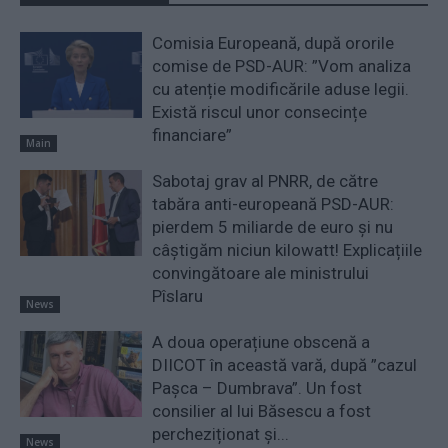
Comisia Europeană, după ororile
comise de PSD-AUR: ”Vom analiza
cu atenție modificările aduse legii.
Există riscul unor consecințe
financiare”
Main
Sabotaj grav al PNRR, de către
tabăra anti-europeană PSD-AUR:
pierdem 5 miliarde de euro și nu
câștigăm niciun kilowatt! Explicațiile
convingătoare ale ministrului
Pîslaru
News
A doua operațiune obscenă a
DIICOT în această vară, după ”cazul
Pașca – Dumbrava”. Un fost
consilier al lui Băsescu a fost
percheziționat și...
News