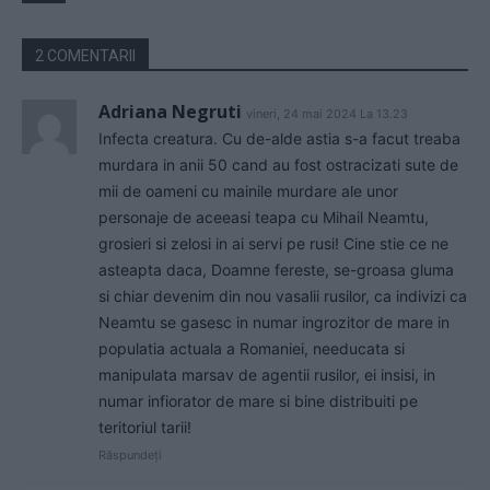
2 COMENTARII
Adriana Negruti
vineri, 24 mai 2024 La 13.23
Infecta creatura. Cu de-alde astia s-a facut treaba
murdara in anii 50 cand au fost ostracizati sute de
mii de oameni cu mainile murdare ale unor
personaje de aceeasi teapa cu Mihail Neamtu,
grosieri si zelosi in ai servi pe rusi! Cine stie ce ne
asteapta daca, Doamne fereste, se-groasa gluma
si chiar devenim din nou vasalii rusilor, ca indivizi ca
Neamtu se gasesc in numar ingrozitor de mare in
populatia actuala a Romaniei, needucata si
manipulata marsav de agentii rusilor, ei insisi, in
numar infiorator de mare si bine distribuiti pe
teritoriul tarii!
Răspundeți