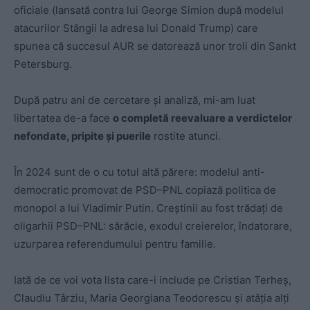
oficiale (lansată contra lui George Simion după modelul
atacurilor Stângii la adresa lui Donald Trump) care
spunea că succesul AUR se datorează unor troli din Sankt
Petersburg.
După patru ani de cercetare și analiză, mi-am luat
libertatea de-a face
o completă reevaluare a verdictelor
nefondate, pripite și puerile
rostite atunci.
În 2024 sunt de o cu totul altă părere: modelul anti-
democratic promovat de PSD–PNL copiază politica de
monopol a lui Vladimir Putin. Creștinii au fost trădați de
oligarhii PSD–PNL: sărăcie, exodul creierelor, îndatorare,
uzurparea referendumului pentru familie.
Iată de ce voi vota lista care-i include pe Cristian Terheș,
Claudiu Târziu, Maria Georgiana Teodorescu și atâția alți