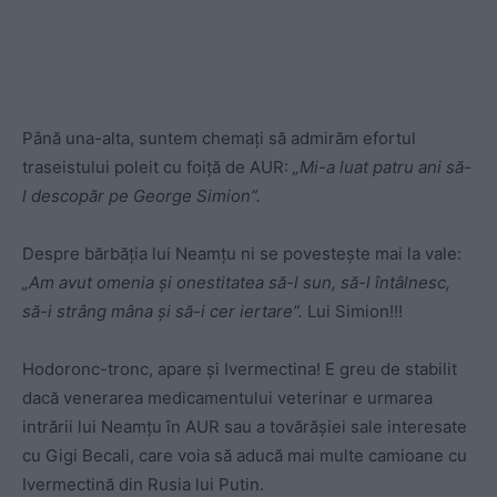
Până una-alta, suntem chemați să admirăm efortul
traseistului poleit cu foiță de AUR:
„Mi-a luat patru ani să-
l descopăr pe George Simion”.
Despre bărbăția lui Neamțu ni se povestește mai la vale:
„Am avut omenia și onestitatea să-l sun, să-l întâlnesc,
să-i strâng mâna și să-i cer iertare”.
Lui Simion!!!
Hodoronc-tronc, apare și Ivermectina! E greu de stabilit
dacă venerarea medicamentului veterinar e urmarea
intrării lui Neamțu în AUR sau a tovărășiei sale interesate
cu Gigi Becali, care voia să aducă mai multe camioane cu
Ivermectină din Rusia lui Putin.