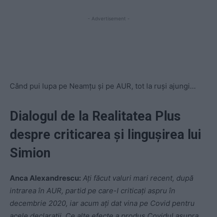
- Advertisement -
Când pui lupa pe Neamțu și pe AUR, tot la ruși ajungi…
Dialogul de la Realitatea Plus
despre criticarea și lingușirea lui
Simion
Anca Alexandrescu:
Ați făcut valuri mari recent, după
intrarea în AUR, partid pe care-l criticați aspru în
decembrie 2020, iar acum ați dat vina pe Covid pentru
acele declarații. Ce alte efecte a produs Covidul asupra