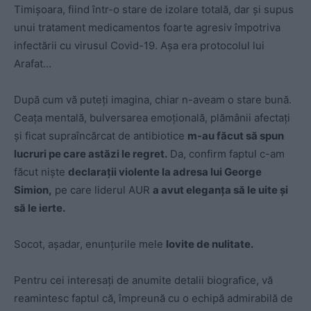
Timișoara, fiind într-o stare de izolare totală, dar și supus
unui tratament medicamentos foarte agresiv împotriva
infectării cu virusul Covid-19. Așa era protocolul lui
Arafat…
După cum vă puteți imagina, chiar n-aveam o stare bună.
Ceața mentală, bulversarea emoțională, plămânii afectați
și ficat supraîncărcat de antibiotice
m-au făcut să spun
lucruri pe care astăzi le regret.
Da, confirm faptul c-am
făcut niște
declarații violente la adresa lui George
Simion,
pe care liderul AUR
a avut eleganța să le uite și
să le ierte.
Socot, așadar, enunțurile mele
lovite de nulitate.
Pentru cei interesați de anumite detalii biografice, vă
reamintesc faptul că, împreună cu o echipă admirabilă de