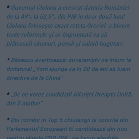
*
Guvernul Ciolacu a crescut datoria României
de la 49% la 52,5% din PIB în doar două luni!
Ciolacu folosește exact rețeta Greciei: a blocat
toate reformele și se împrumută ca să
plătească sinecuri, pensii și salarii bugetare
*
Băsescu avertizează: suveraniștii ne întorc la
dictatură! „Vom ajunge ca în 20 de ani să luăm
directive de la China”
*
„De ce votez candidații Alianței Dreapta Unită.
Am 5 motive”
*
Doi români în Top 5 chiulangii la voturile din
Parlamentul European! Ei candidează din nou
pentru alianța PSD-PNL, pe locuri eligibile.