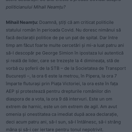
politicianului Mihail Neamțu?
Mihail Neamțu:
Doamnă, știți că am criticat politicile
statului român în perioada Covid. Nu doresc nimănui să
facă declarații politice de pe un pat de spital. Dar între
timp am făcut foarte multe cercetări și mi-a luat patru ani
să-l descopăr pe George Simion în ipostaza lui autentică
și reală de lider, care se trezește la 4 dimineața, stă de
vorbă cu șoferii de la STB – de la Societatea de Transport
București –, la ora 6 este la metrou, în Pipera, la ora 7
împarte fluturași prin Piața Victoriei, la ora este în fața
AEP și protestează pentru drepturile românilor din
diaspora de a vota, la ora 9 dă intervuri. Este un om
extrem de harnic, este un om extrem de agil. Am avut
omenia și onestitatea ca imediat după acea declarație,
deci acum patru ani, să-l sun, să-l întâlnesc, să-i strâng
mâna și să-i cer iertare pentru tonul nepotrivit.