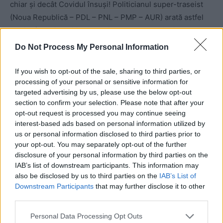
chiar și decât Covidul însuși! Politicianul super-traseist
(Noua Republică – PDL – PNL – PMP – AUR) arată astfel
că și-a însușit politica anarhistă a AUR. N-a ieșit la
proteste anti-Covid alături de Simion și Șoșoacă în 2020,
Do Not Process My Personal Information
dar recuperează acum, prin repoziționarea sa ideologică
și înfierarea „protocolului lui Arafat”.
If you wish to opt-out of the sale, sharing to third parties, or
processing of your personal or sensitive information for
targeted advertising by us, please use the below opt-out
În aceeași zi, Neamțu și-a șters mesajul! Râdea lumea de
section to confirm your selection. Please note that after your
el… Oricum râde lumea de el.
opt-out request is processed you may continue seeing
interest-based ads based on personal information utilized by
us or personal information disclosed to third parties prior to
Mihail Neamțu (5 aprilie 2024):
your opt-out. You may separately opt-out of the further
„Am făcut niște declarații
disclosure of your personal information by third parties on the
IAB’s list of downstream participants. This information may
violente la adresa lui George
also be disclosed by us to third parties on the
IAB’s List of
Downstream Participants
that may further disclose it to other
Simion, pe care liderul AUR a
third parties.
avut eleganța să le uite și să le
Personal Data Processing Opt Outs