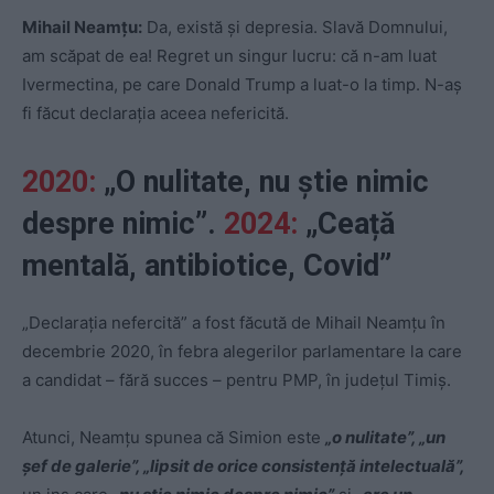
Mihail Neamțu:
Da, există și depresia. Slavă Domnului,
am scăpat de ea! Regret un singur lucru: că n-am luat
Ivermectina, pe care Donald Trump a luat-o la timp. N-aș
fi făcut declarația aceea nefericită.
2020:
„O nulitate, nu știe nimic
despre nimic”.
2024:
„Ceață
mentală, antibiotice, Covid”
„Declarația nefercită” a fost făcută de Mihail Neamțu în
decembrie 2020, în febra alegerilor parlamentare la care
a candidat – fără succes – pentru PMP, în județul Timiș.
Atunci, Neamțu spunea că Simion este
„o nulitate”, „un
șef de galerie”, „lipsit de orice consistență intelectuală”,