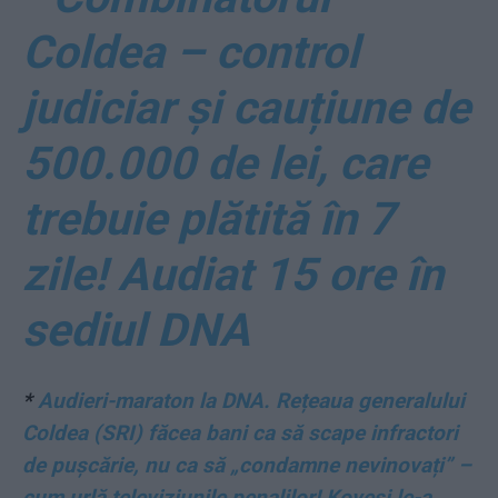
Coldea – control
judiciar și cauțiune de
500.000 de lei, care
trebuie plătită în 7
zile! Audiat 15 ore în
sediul DNA
*
Audieri-maraton la DNA. Rețeaua generalului
Coldea (SRI) făcea bani ca să scape infractori
de pușcărie, nu ca să „condamne nevinovați” –
cum urlă televiziunile penalilor! Kovesi le-a