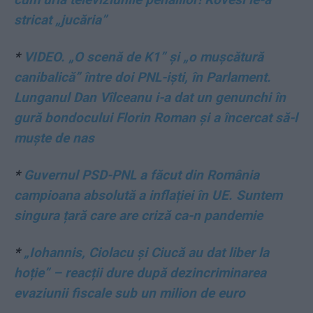
stricat „jucăria”
*
VIDEO. „O scenă de K1” și „o mușcătură
canibalică” între doi PNL-iști, în Parlament.
Lunganul Dan Vîlceanu i-a dat un genunchi în
gură bondocului Florin Roman și a încercat să-l
muște de nas
*
Guvernul PSD-PNL a făcut din România
campioana absolută a inflației în UE. Suntem
singura țară care are criză ca-n pandemie
*
„Iohannis, Ciolacu și Ciucă au dat liber la
hoție” – reacții dure după dezincriminarea
evaziunii fiscale sub un milion de euro