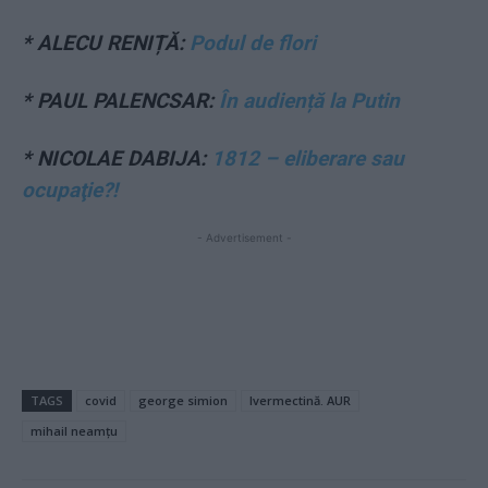
* ALECU RENIȚĂ:
Podul de flori
* PAUL PALENCSAR:
În audiență la Putin
* NICOLAE DABIJA:
1812 – eliberare sau
ocupaţie?!
- Advertisement -
TAGS
covid
george simion
Ivermectină. AUR
mihail neamțu