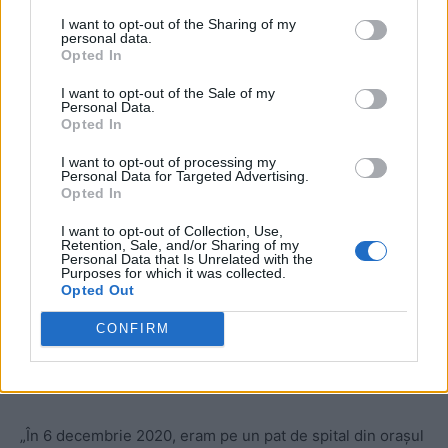
ierte. Astăzi le regret, sunt lovite
I want to opt-out of the Sharing of my
personal data.
de nulitate”
Opted In
I want to opt-out of the Sale of my
Personal Data.
Opted In
I want to opt-out of processing my
Personal Data for Targeted Advertising.
Opted In
I want to opt-out of Collection, Use,
Retention, Sale, and/or Sharing of my
ad
Personal Data that Is Unrelated with the
Purposes for which it was collected.
Opted Out
CONFIRM
„În 6 decembrie 2020, eram pe un pat de spital din orașul