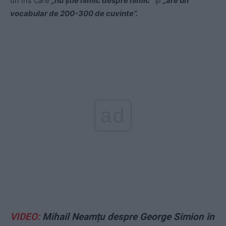
un ins care
„nu știe nimic despre nimic”
și
„are un
vocabular de 200-300 de cuvinte”.
ad
VIDEO:
Mihail Neamțu despre George Simion în