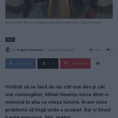
Aprilie 2024: Simion și Neamțu bat palma pentru noua "Epocă de AUR"
News
-
De
Grigore Cartianu
vineri, 24 mai 2024
1797
2
Facebook
X
Pinterest
Hotărât să se facă de râs cât mai des și cât
mai convingător, Mihail Neamțu trece dintr-o
extremă în alta cu viteza luminii. N-are nicio
problemă să lingă unde a scuipat. Dar și linsul
îi este mincinos, fals, grețos.