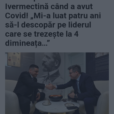
Ivermectină când a avut
Covid! „Mi-a luat patru ani
să-l descopăr pe liderul
care se trezește la 4
dimineața…”