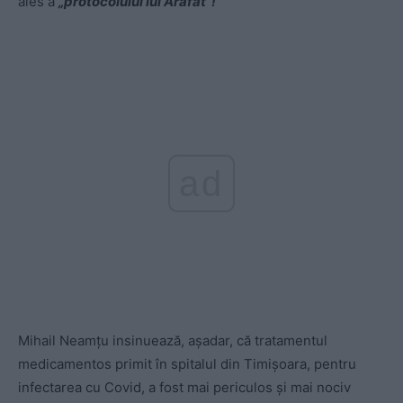
ales a
„protocolului lui Arafat”!
ad
Mihail Neamțu insinuează, așadar, că tratamentul
medicamentos primit în spitalul din Timișoara, pentru
infectarea cu Covid, a fost mai periculos și mai nociv