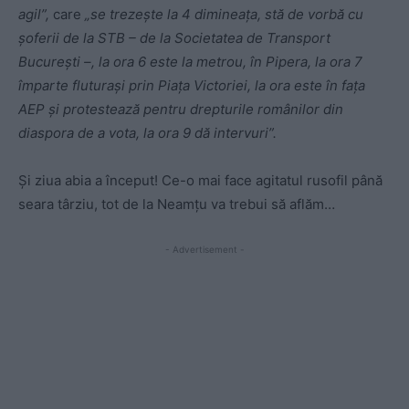
agil”,
care
„se trezește la 4 dimineața, stă de vorbă cu
șoferii de la STB – de la Societatea de Transport
București –, la ora 6 este la metrou, în Pipera, la ora 7
împarte fluturași prin Piața Victoriei, la ora este în fața
AEP și protestează pentru drepturile românilor din
diaspora de a vota, la ora 9 dă intervuri”.
Și ziua abia a început! Ce-o mai face agitatul rusofil până
seara târziu, tot de la Neamțu va trebui să aflăm…
- Advertisement -