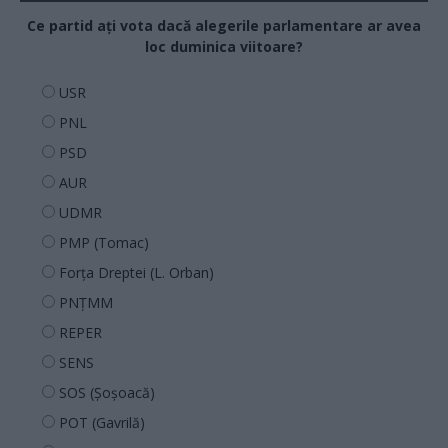
Ce partid ați vota dacă alegerile parlamentare ar avea
loc duminica viitoare?
USR
PNL
PSD
AUR
UDMR
PMP (Tomac)
Forța Dreptei (L. Orban)
PNȚMM
REPER
SENS
SOS (Șoșoacă)
POT (Gavrilă)