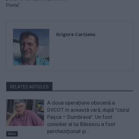
Ponta”
Grigore Cartianu
RELATED ARTICLES
A doua operațiune obscenă a
DIICOT în această vară, după ”cazul
Pașca – Dumbrava”. Un fost
consilier al lui Băsescu a fost
percheziționat și...
Main