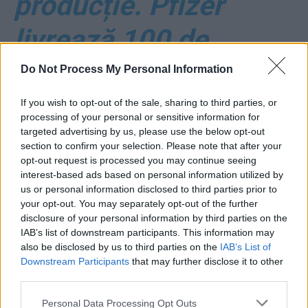
producție. Pfizer
livrează 100 de
milioane de doze
Do Not Process My Personal Information
până la sfârșitul
If you wish to opt-out of the sale, sharing to third parties, or
processing of your personal or sensitive information for
targeted advertising by us, please use the below opt-out
anului. Specialist: „Va
section to confirm your selection. Please note that after your
opt-out request is processed you may continue seeing
fi disponibil în
interest-based ads based on personal information utilized by
us or personal information disclosed to third parties prior to
primele 3 luni din
your opt-out. You may separately opt-out of the further
disclosure of your personal information by third parties on the
IAB’s list of downstream participants. This information may
2021”
also be disclosed by us to third parties on the
IAB’s List of
Downstream Participants
that may further disclose it to other
third parties.
Personal Data Processing Opt Outs