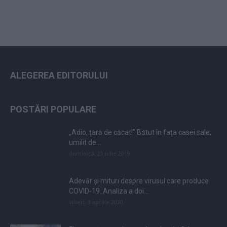
ALEGEREA EDITORULUI
POSTĂRI POPULARE
„Adio, țară de căcat!” Bătut în fața casei sale,
umilit de...
duminică, 21 iulie 2019
Adevăr și mituri despre virusul care produce
COVID-19. Analiza a doi...
vineri, 3 aprilie 2020