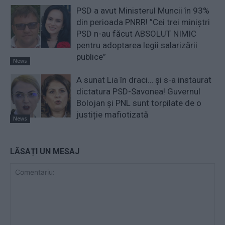
PSD a avut Ministerul Muncii în 93%
din perioada PNRR! ”Cei trei miniştri
PSD n-au făcut ABSOLUT NIMIC
pentru adoptarea legii salarizării
publice”
News
A sunat Lia în draci… și s-a instaurat
dictatura PSD-Savonea! Guvernul
Bolojan și PNL sunt torpilate de o
justiție mafiotizată
News
LĂSAȚI UN MESAJ