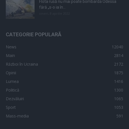
Flota rusă nu mai poate bombarda Odessa
fără „s-o ia în...
vineri, 8 aprilie 2022
CATEGORIE POPULARĂ
News
12040
Main
2814
Război în Ucraina
2172
Opinii
1875
Lumea
1416
Politică
1300
Dezvăluiri
1065
Sport
1053
Mass-media
591