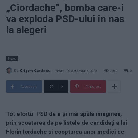
„Ciordache”, bomba care-i
va exploda PSD-ului în nas
la alegeri
News
-
De
Grigore Cartianu
marți, 20 octombrie 2020
2069
0
Facebook
X
Pinterest
Tot efortul PSD de a-și mai spăla imaginea,
prin scoaterea de pe listele de candidați a lui
Florin Iordache și cooptarea unor medici de