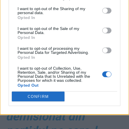
I want to opt-out of the Sharing of my
personal data.
Opted In
I want to opt-out of the Sale of my
ad
Personal Data.
Opted In
I want to opt-out of processing my
Personal Data for Targeted Advertising.
Opted In
I want to opt-out of Collection, Use,
Retention, Sale, and/or Sharing of my
Personal Data that Is Unrelated with the
Purposes for which it was collected.
*
De frica pușcăriei,
Opted Out
CONFIRM
Tăriceanu a
demisionat din