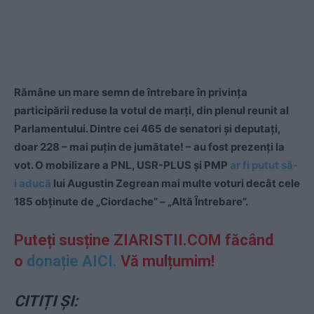
Rămâne un mare semn de întrebare în privința
participării reduse la votul de marți, din plenul reunit al
Parlamentului. Dintre cei 465 de senatori și deputați,
doar 228 – mai puțin de jumătate! – au fost prezenți la
vot. O mobilizare a PNL, USR-PLUS și PMP
ar fi putut să-
i aducă
lui Augustin Zegrean mai multe voturi decât cele
185 obținute de „Ciordache” – „Altă Întrebare”.
Puteți susține ZIARISTII.COM făcând
o
donație AICI.
Vă mulțumim!
CITIȚI ȘI: