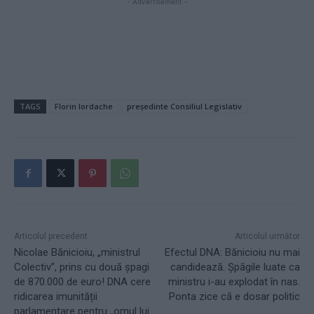
- Advertisement -
TAGS
Florin Iordache
președinte Consiliul Legislativ
Articolul precedent
Articolul următor
Nicolae Bănicioiu, „ministrul
Efectul DNA: Bănicioiu nu mai
Colectiv”, prins cu două șpagi
candidează. Șpăgile luate ca
de 870.000 de euro! DNA cere
ministru i-au explodat în nas.
ridicarea imunității
Ponta zice că e dosar politic
parlamentare pentru „omul lui