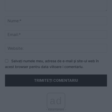
Comentariu:
Nu
Ema
Web
Salvați numele meu, adresa de e-mail și site-ul web în
acest browser pentru data viitoare i comentariu.
ad
- Advertisment -