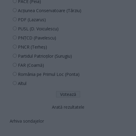
PACE (Peia)
Acțiunea Conservatoare (Târziu)
PDF (Lazarus)
PUSL (D. Voiculescu)
PNȚCD (Pavelescu)
PNCR (Terheș)
Partidul Patrioților (Surugiu)
FAR (Coarnă)
România pe Primul Loc (Ponta)
Altul
Arată rezultatele
Arhiva sondajelor