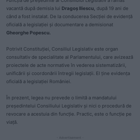
Funcţia de preşedinte al Consiliului Legislativ a rămas
vacantă după demisia lui
Dragoș Iliescu,
după 19 ani de
când a fost instalat. De la conducerea Secţiei de evidenţă
oficială a legislaţiei şi documentare a demisionat
Gheorghe Popescu.
Potrivit Constituției, Consiliul Legislativ este organ
consultativ de specialitate al Parlamentului, care avizează
proiectele de acte normative în vederea sistematizării,
unificării şi coordonării întregii legislaţii. El ţine evidenţa
oficială a legislaţiei României.
În prezent, legea nu prevede o limită a mandatului
președintelui Consiliului Legislativ și nici o procedură de
revocare a acestuia din funcție. Practic, este o funcție pe
viață.
- Advertisement -