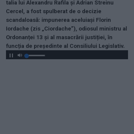
talia lui Alexandru Rafila și Adrian Streinu
Cercel, a fost spulberat de o decizie
scandaloasă: impunerea aceluiași Florin
Iordache (zis „Ciordache”), odiosul ministru al
Ordonanței 13 și al masacrării justiției, în
funcția de președinte al Consiliului Legislativ.