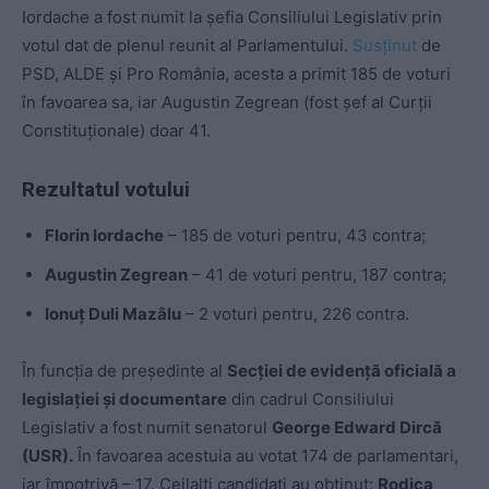
Iordache a fost numit la șefia Consiliului Legislativ prin
votul dat de plenul reunit al Parlamentului.
Susținut
de
PSD, ALDE și Pro România, acesta a primit 185 de voturi
în favoarea sa, iar Augustin Zegrean (fost șef al Curții
Constituționale) doar 41.
Rezultatul votului
Florin Iordache
– 185 de voturi pentru, 43 contra;
Augustin Zegrean
– 41 de voturi pentru, 187 contra;
Ionuţ Duli Mazâlu
– 2 voturi pentru, 226 contra.
În funcţia de preşedinte al
Secţiei de evidenţă oficială a
legislaţiei şi documentare
din cadrul Consiliului
Legislativ a fost numit senatorul
George Edward Dircă
(USR).
În favoarea acestuia au votat 174 de parlamentari,
iar împotrivă – 17. Ceilalţi candidaţi au obţinut:
Rodica