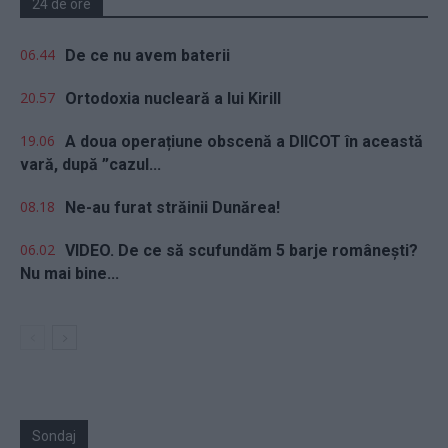
24 de ore
06.44
De ce nu avem baterii
20.57
Ortodoxia nucleară a lui Kirill
19.06
A doua operațiune obscenă a DIICOT în această
vară, după ”cazul...
08.18
Ne-au furat străinii Dunărea!
06.02
VIDEO. De ce să scufundăm 5 barje românești?
Nu mai bine...
Sondaj