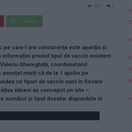
1622
1
16
WhatsApp
15
14
 pe care-l are concurența este apariția și
 informației privind tipul de vaccin existent
20
 Valeriu Gheorghiță, coordonatorul
18
anunțat marți că de la 1 aprilie pe
vedea ce tipuri de vaccin sunt în fiecare
18
câțiva sibieni au conceput un site –
e numărul și tipul dozelor disponibile în
17