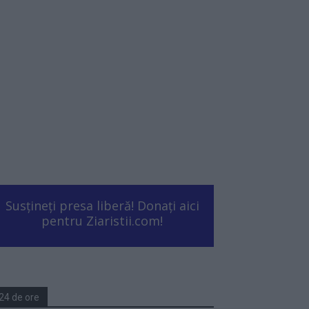
Susțineți presa liberă! Donați aici
pentru Ziaristii.com!
24 de ore