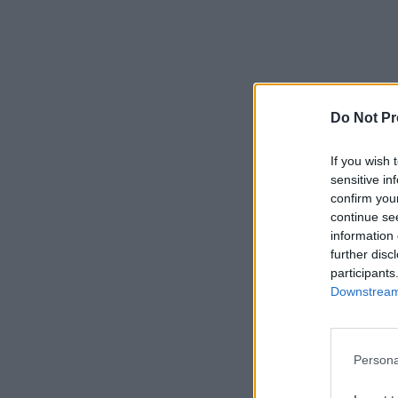
Do Not Pr
If you wish 
sensitive in
confirm you
continue se
information 
further disc
participants
Downstream 
Persona