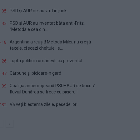
.05
PSD și AUR ne-au vrut în junk
.33
PSD și AUR au inventat bâta anti-Fritz.
”Metoda e cea din...
.18
Argentina a reușit! Metoda Milei: nu crești
taxele, ci scazi cheltuielile...
.26
Lupta politicii românești cu prezentul
.47
Cărbune și picioare-n gard
.09
Coaliția antieuropeană PSD–AUR se bucură:
fluviul Dunărea se trece cu piciorul!
.32
Vă veți blestema zilele, pesedeilor!