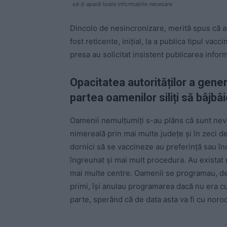
să-ți apară toate informațiile necesare
Dincolo de nesincronizare, merită spus că a
fost reticente, inițial, la a publica tipul vacc
presa au solicitat insistent publicarea inform
Opacitatea autorităților a gener
partea oamenilor siliți să bâjbâ
Oamenii nemulțumiți s-au plâns că sunt nevoi
nimereală prin mai multe județe și în zeci de
dornici să se vaccineze au preferință sau în
îngreunat și mai mult procedura. Au existat
mai multe centre. Oamenii se programau, de
primi, își anulau programarea dacă nu era cu
parte, sperând că de data asta va fi cu noroc
-