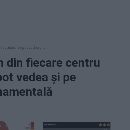
 vaccinare se pot vedea și...
n din fiecare centru
pot vedea și pe
namentală