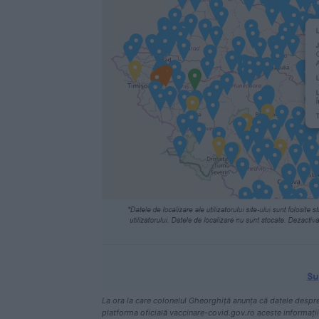
La ora la care colonelul Gheorghiță anunța că datele despre 
platforma oficială vaccinare-covid.gov.ro aceste informații 