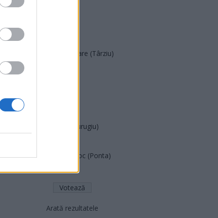
SOS (Șoșoacă)
POT (Gavrilă)
PACE (Peia)
Acțiunea Conservatoare (Târziu)
PDF (Lazarus)
PUSL (D. Voiculescu)
PNȚCD (Pavelescu)
PNCR (Terheș)
Partidul Patrioților (Surugiu)
FAR (Coarnă)
România pe Primul Loc (Ponta)
Altul
Arată rezultatele