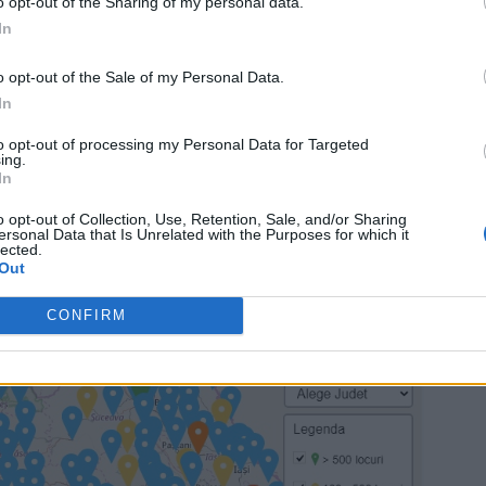
o opt-out of the Sharing of my personal data.
ad
In
o opt-out of the Sale of my Personal Data.
In
to opt-out of processing my Personal Data for Targeted
ing.
In
o opt-out of Collection, Use, Retention, Sale, and/or Sharing
t, pentru că pe platforma guvernamentală a fost deja
ersonal Data that Is Unrelated with the Purposes for which it
lected.
hiță nu știe foarte bine ce se întâmplă pe site, din
Out
zile va fi disponibilă această informație!
CONFIRM