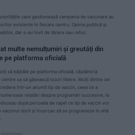
utoritățile care gestionează campania de vaccinare au
inurilor existente în fiecare centru. Opinia publică și
ațiilor, dar s-au lovit de tăcere sau refuz.
at multe nemulțumiri și greutăți din
ie pe platforma oficială
ți să bâjbâie pe platforma oficială, căutând la
 centre ca să găsească locuri libere. Mulți dintre cei
credere într-un anumit tip de vaccin, ceea ce a
 numeroase relatări despre programări succesive, la
duceau după perioada de rapel ce tip de vaccin vor
 vaccinul dorit și încercau să se programeze în altă
.
 Advertisement -