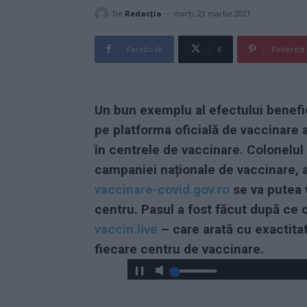
-
De
Redacţia
marți, 23 martie 2021
Facebook
X
Pinterest
Un bun exemplu al efectului benefic
pe platforma oficială de vaccinare a
în centrele de vaccinare. Colonelul
campaniei naționale de vaccinare, a 
vaccinare-covid.gov.ro
se va putea 
centru. Pasul a fost făcut după ce 
vaccin.live
– care arată cu exactitat
fiecare centru de vaccinare.