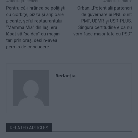
Articolul precedent
Articolul următor
Pentru că-i hrănea pe polițiști
Orban: „Potențialii parteneri
cu ciorbițe, pizza și aripioare
de guvernare ai PNL sunt
picante, șeful restaurantului
PMP, UDMR și USR-PLUS.
“Mamma Mia” din Iași era
Singura certitudine e că nu
lăsat să “se dea” cu mașini
vom face majoritate cu PSD”
tari prin oraș, deși n-avea
permis de conducere
Redacţia
RELATED ARTICLES