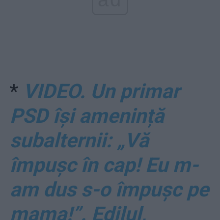
*
VIDEO. Un primar
PSD își amenință
subalternii: „Vă
împușc în cap! Eu m-
am dus s-o împuşc pe
mama!”. Edilul,