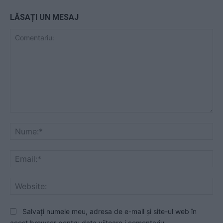
LĂSAȚI UN MESAJ
Comentariu:
Nu
Ema
Web
Salvați numele meu, adresa de e-mail și site-ul web în
acest browser pentru data viitoare i comentariu.