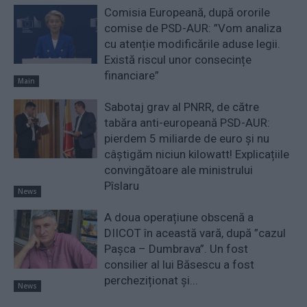
Comisia Europeană, după ororile
comise de PSD-AUR: ”Vom analiza
cu atenție modificările aduse legii.
Există riscul unor consecințe
financiare”
Main
Sabotaj grav al PNRR, de către
tabăra anti-europeană PSD-AUR:
pierdem 5 miliarde de euro și nu
câștigăm niciun kilowatt! Explicațiile
convingătoare ale ministrului
Pîslaru
News
A doua operațiune obscenă a
DIICOT în această vară, după ”cazul
Pașca – Dumbrava”. Un fost
consilier al lui Băsescu a fost
percheziționat și...
News