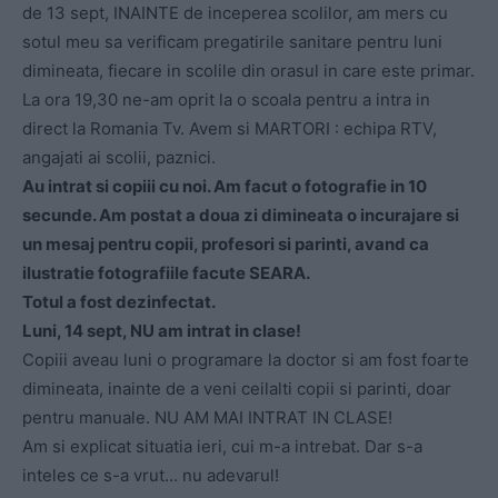
de 13 sept, INAINTE de inceperea scolilor, am mers cu
sotul meu sa verificam pregatirile sanitare pentru luni
dimineata, fiecare in scolile din orasul in care este primar.
La ora 19,30 ne-am oprit la o scoala pentru a intra in
direct la Romania Tv. Avem si MARTORI : echipa RTV,
angajati ai scolii, paznici.
Au intrat si copiii cu noi. Am facut o fotografie in 10
secunde. Am postat a doua zi dimineata o incurajare si
un mesaj pentru copii, profesori si parinti, avand ca
ilustratie fotografiile facute SEARA.
Totul a fost dezinfectat.
Luni, 14 sept, NU am intrat in clase!
Copiii aveau luni o programare la doctor si am fost foarte
dimineata, inainte de a veni ceilalti copii si parinti, doar
pentru manuale. NU AM MAI INTRAT IN CLASE!
Am si explicat situatia ieri, cui m-a intrebat. Dar s-a
inteles ce s-a vrut… nu adevarul!