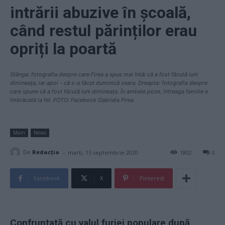
intrării abuzive în școală,
când restul părinților erau
opriți la poartă
Stânga: fotografia despre care Firea a spus mai întâi că a fost făcută luni
dimineața, iar apoi - că s-a făcut duminică seara. Dreapta: fotografia despre
care spune că a fost făcută luni dimineața. În ambele poze, întreaga familie e
îmbrăcată la fel. FOTO: Facebook Gabriela Firea
Main
News
-
De
Redacţia
marți, 15 septembrie 2020
1802
0
Facebook
X
Pinterest
Confruntată cu valul furiei populare după