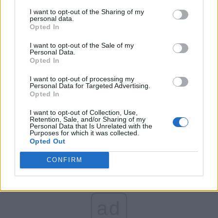
de 350.000 de euro.
I want to opt-out of the Sharing of my
personal data.
Opted In
Dat afară din partid,
I want to opt-out of the Sale of my
deputatul “Mitralieră”
Personal Data.
Opted In
arată cum se plătește
I want to opt-out of processing my
Personal Data for Targeted Advertising.
Opted In
“birul” în PSD
I want to opt-out of Collection, Use,
Retention, Sale, and/or Sharing of my
Personal Data that Is Unrelated with the
Purposes for which it was collected.
Opted Out
CONFIRM
ad