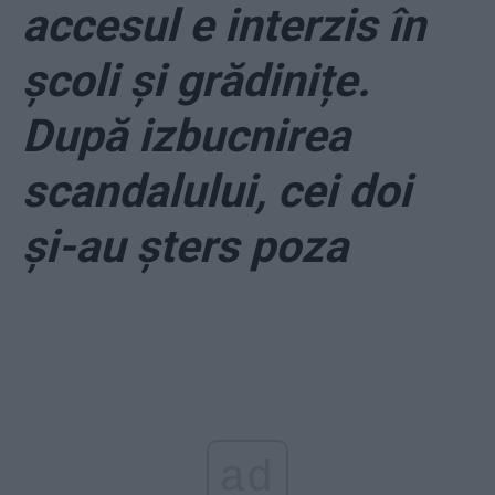
accesul e interzis în
școli și grădinițe.
După izbucnirea
scandalului, cei doi
și-au șters poza
ad