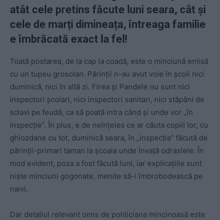
atât cele pretins făcute luni seara, cât și
cele de marți dimineața, întreaga familie
e îmbrăcată exact la fel!
Toată postarea, de la cap la coadă, este o minciună emisă
cu un tupeu grosolan. Părinții n-au avut voie în școli nici
duminică, nici în altă zi. Firea și Pandele nu sunt nici
inspectori școlari, nici inspectori sanitari, nici stăpâni de
sclavi pe feudă, ca să poată intra când și unde vor „în
inspecție”. În plus, e de neînțeles ce ar căuta copiii lor, cu
ghiozdane cu tot, duminică seara, în „inspecția” făcută de
părinții-primari taman la școala unde învață odraslele. În
mod evident, poza a fost făcută luni, iar explicațiile sunt
niște minciuni gogonate, menite să-i îmbrobodească pe
naivi.
Dar detaliul relevant omis de politiciana mincinoasă este