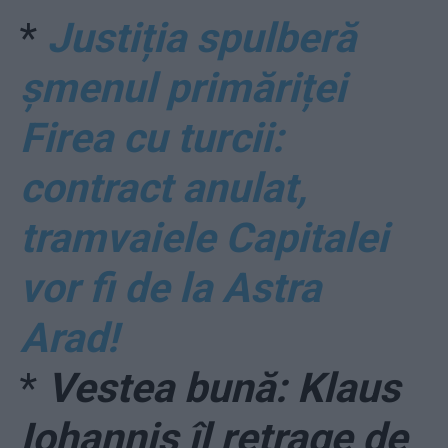
*
Justiția spulberă
șmenul primăriței
Firea cu turcii:
contract anulat,
tramvaiele Capitalei
vor fi de la Astra
Arad!
*
Vestea bună: Klaus
Iohannis îl retrage de