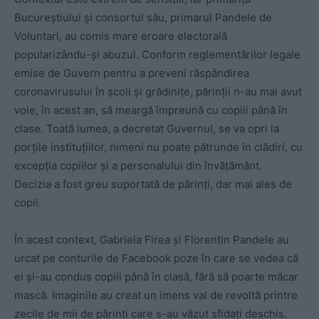
Bucureștiului și consortul său, primarul Pandele de
Voluntari, au comis mare eroare electorală
popularizându-și abuzul. Conform reglementărilor legale
emise de Guvern pentru a preveni răspândirea
coronavirusului în școli și grădinițe, părinții n-au mai avut
voie, în acest an, să meargă împreună cu copiii până în
clase. Toată lumea, a decretat Guvernul, se va opri la
porțile instituțiilor, nimeni nu poate pătrunde în clădiri, cu
excepția copiilor și a personalului din învățământ.
Decizia a fost greu suportată de părinți, dar mai ales de
copii.
În acest context, Gabriela Firea și Florentin Pandele au
urcat pe conturile de Facebook poze în care se vedea că
ei și-au condus copiii până în clasă, fără să poarte măcar
mască. Imaginile au creat un imens val de revoltă printre
zecile de mii de părinți care s-au văzut sfidați deschis.