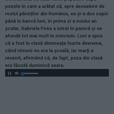
pozele în care a arătat că, spre deosebire de
restul părinților din România, ea și-a dus copiii
până în bancă luni, în prima zi a noului an
școlar, Gabriela Firea a intrat în panică și se
afundă tot mai mult în minciuni. Luni a spus
că a fost în clasă dimineața foarte devreme,
când nimeni nu era la școală, iar marți a
revenit, afirmând că, de fapt, poza din clasă
era făcută duminică seara.