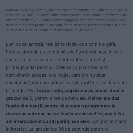
Gabriela Firea a spus inițial, despre această fotografie publicată chiar de ea, că
a fost făcută „luni dimineața, când încă nu era nimeni la școală”. Confruntată cu
revolta oamenilor, politiciana a șters fotografia, iar marți a revenit și a spus că,
de fapt, a fost făcută duminică seara, într-o inspecție pe care o făcuse cu soțul
ei. Nu e clar ce căutau copiii duminică seara, în „inspecție”
Luni după-amiază, realizând târziu că a comis o gafă,
Firea a șters de pe contul său de Facebook poza în care
apărea în clasă cu copiii. Contactată de jurnaliști,
primărița a dat pentru HotNews.ro și G4Media.ro
aproximativ aceeași explicație, care era nu doar
mincinoasă, dar care arăta și cât de ruptă de realitate este
primărița: “Da,
toți părinții și copiii mici au acces, doar în
grupuri de 5,
pentru a prelua manuale.
Noi ne-am dus
foarte dimineață, pentru că aveam o programare la
doctor cu cei mici, nu era încă nimeni sosit în școală
. Nu
am interacționat cu alți părinți sau elevi
.
Am purtat măști
în interior. Le-am dat jos 30 de secunde pentru o