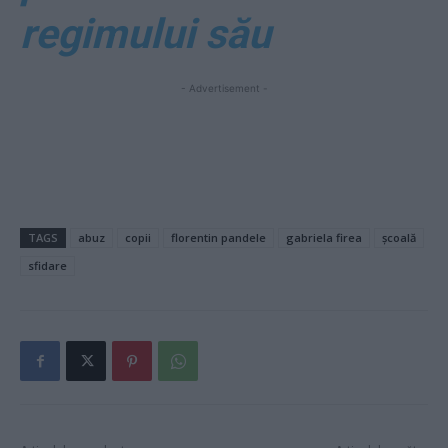
regimului său
- Advertisement -
TAGS
abuz
copii
florentin pandele
gabriela firea
școală
sfidare