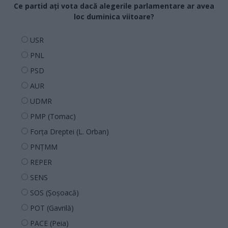
Ce partid ați vota dacă alegerile parlamentare ar avea
loc duminica viitoare?
USR
PNL
PSD
AUR
UDMR
PMP (Tomac)
Forța Dreptei (L. Orban)
PNȚMM
REPER
SENS
SOS (Șoșoacă)
POT (Gavrilă)
PACE (Peia)