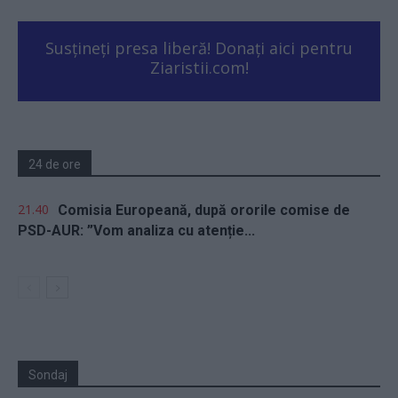
Susțineți presa liberă! Donați aici pentru
Ziaristii.com!
24 de ore
21.40
Comisia Europeană, după ororile comise de
PSD-AUR: ”Vom analiza cu atenție...
Sondaj