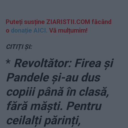
Puteți susține ZIARISTII.COM făcând
o
donație AICI.
Vă mulțumim!
CITIȚI ȘI:
*
Revoltător: Firea și
Pandele și-au dus
copiii până în clasă,
fără măști. Pentru
ceilalți părinți,