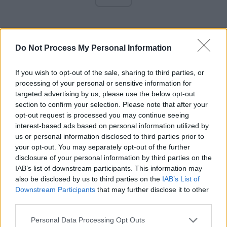
Do Not Process My Personal Information
If you wish to opt-out of the sale, sharing to third parties, or
*
La nunta Olguței cu
processing of your personal or sensitive information for
targeted advertising by us, please use the below opt-out
Manda, Dragnea le-a
section to confirm your selection. Please note that after your
opt-out request is processed you may continue seeing
interest-based ads based on personal information utilized by
cerut tuturor să pună
us or personal information disclosed to third parties prior to
your opt-out. You may separately opt-out of the further
în plic minimum
disclosure of your personal information by third parties on the
IAB’s list of downstream participants. This information may
also be disclosed by us to third parties on the
IAB’s List of
2.000-2.500 de euro.
Downstream Participants
that may further disclose it to other
third parties.
În total, “darul” a fost
Personal Data Processing Opt Outs