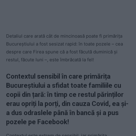
Detaliul care arată cât de mincinoasă poate fi primărița
Bucureștiului a fost sesizat rapid: în toate pozele – cea
despre care Firea spune că a fost făcută duminică și
restul, făcute luni –, este îmbrăcată la fel!
Contextul sensibil în care primărița
Bucureștiului a sfidat toate familiile cu
copii din țară: în timp ce restul părinților
erau opriți la porți, din cauza Covid, ea și-
a dus odraslele până în bancă și a pus
pozele pe Facebook!
Contextul este extrem de sensibil, iar primărița