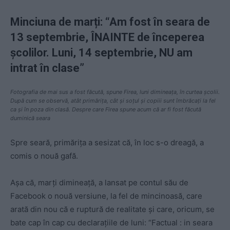
Minciuna de marți
: “Am fost
în seara de
13 septembrie, ÎNAINTE de începerea
școlilor. Luni, 14 septembrie, NU am
intrat în clase
”
Fotografia de mai sus a fost făcută, spune Firea, luni dimineața, în curtea școlii.
După cum se observă, atât primărița, cât și soțul și copiii sunt îmbrăcați la fel
ca și în poza din clasă. Despre care Firea spune acum că ar fi fost făcută
duminică seara
Spre seară, primărița a sesizat că, în loc s-o dreagă, a
comis o nouă gafă.
Așa că, marți dimineață, a lansat pe contul său de
Facebook o nouă versiune, la fel de mincinoasă, care
arată din nou că e ruptură de realitate și care, oricum, se
bate cap în cap cu declarațiile de luni: “Factual : in seara