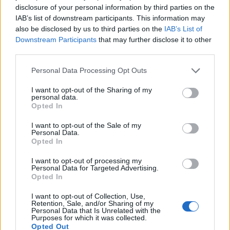
*
Dăncilă, Olguța și
disclosure of your personal information by third parties on the
IAB’s list of downstream participants. This information may
baronii din Moldova
also be disclosed by us to third parties on the
IAB’s List of
Downstream Participants
that may further disclose it to other
au cerut, în CEx-ul
third parties.
Personal Data Processing Opt Outs
PSD, să fie “picată” în
I want to opt-out of the Sharing of my
personal data.
Parlament legea
Opted In
carantinei. Motivul: i-
I want to opt-out of the Sale of my
Personal Data.
Opted In
ar ajuta la calculele
I want to opt-out of processing my
Personal Data for Targeted Advertising.
politice
Opted In
I want to opt-out of Collection, Use,
*
“Nu crezi în Covid.
Retention, Sale, and/or Sharing of my
Personal Data that Is Unrelated with the
Purposes for which it was collected.
Opted Out