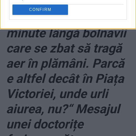
Hai în Terapie
CONFIRM
Intensivă! Stai 10
minute lângă bolnavii
care se zbat să tragă
aer în plămâni. Parcă
e altfel decât în Piața
Victoriei, unde urli
aiurea, nu?“ Mesajul
unei doctorițe