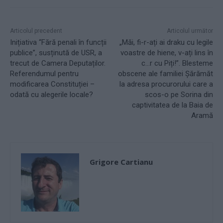
Articolul precedent
Articolul următor
Inițiativa “Fără penali în funcții
„Măi, fi-r-ați ai draku cu legile
publice”, susținută de USR, a
voastre de hiene, v-ați lins în
trecut de Camera Deputaților.
c…r cu Piți!”. Blesteme
Referendumul pentru
obscene ale familiei Șărămăt
modificarea Constituției –
la adresa procurorului care a
odată cu alegerile locale?
scos-o pe Sorina din
captivitatea de la Baia de
Aramă
Grigore Cartianu