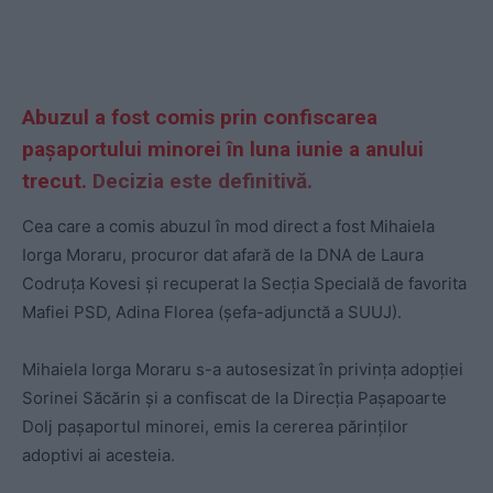
Abuzul a fost comis prin confiscarea
pașaportului minorei în luna iunie a anului
trecut.
Decizia este definitivă.
Cea care a comis abuzul în mod direct a fost Mihaiela
Iorga Moraru, procuror dat afară de la DNA de Laura
Codruța Kovesi și recuperat la Secția Specială de favorita
Mafiei PSD, Adina Florea (șefa-adjunctă a SUUJ).
Mihaiela Iorga Moraru s-a autosesizat în privința adopției
Sorinei Săcărin și a confiscat de la Direcția Pașapoarte
Dolj pașaportul minorei, emis la cererea părinților
adoptivi ai acesteia.