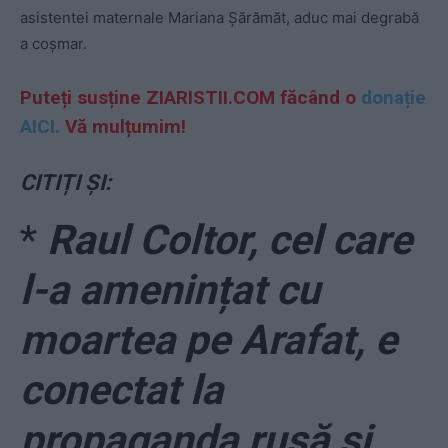
asistentei maternale Mariana Șărămăt, aduc mai degrabă
a coșmar.
Puteți susține ZIARISTII.COM făcând o
donație
AICI.
Vă mulțumim!
CITIȚI ȘI:
*
Raul Coltor, cel care
l-a amenințat cu
moartea pe Arafat, e
conectat la
propaganda rusă și