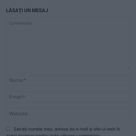
LĂSAȚI UN MESAJ
Comentariu:
Nu
Ema
Web
Salvați numele meu, adresa de e-mail și site-ul web în
acest browser pentru data viitoare i comentariu.