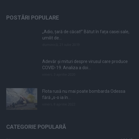
POSTĂRI POPULARE
„Adio, țară de căcat!” Bătut în fața casei sale,
umilit de...
duminică, 21 iulie 2019
Adevăr și mituri despre virusul care produce
COVID-19. Analiza a doi...
vineri, 3 aprilie 2020
Flota rusă nu mai poate bombarda Odessa
fără „s-o ia în...
vineri, 8 aprilie 2022
CATEGORIE POPULARĂ