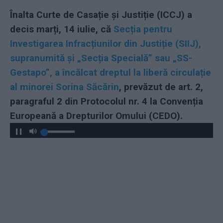
Înalta Curte de Casație și Justiție (ICCJ) a
decis marți, 14 iulie, că
Secția pentru
Investigarea Infracțiunilor din Justiție (SIIJ),
supranumită și „Secția Specială” sau „SS-
Gestapo”, a încălcat dreptul la liberă circulație
al minorei Sorina Săcărin
, prevăzut de art. 2,
paragraful 2 din Protocolul nr. 4 la Convenția
Europeană a Drepturilor Omului (CEDO).