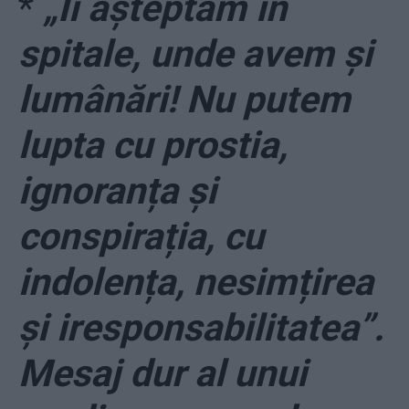
*
„Îi așteptăm în
spitale, unde avem și
lumânări! Nu putem
lupta cu prostia,
ignoranța și
conspirația, cu
indolența, nesimțirea
și iresponsabilitatea”.
Mesaj dur al unui