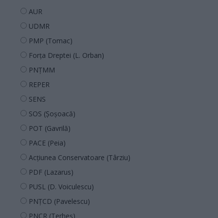
AUR
UDMR
PMP (Tomac)
Forța Dreptei (L. Orban)
PNȚMM
REPER
SENS
SOS (Șoșoacă)
POT (Gavrilă)
PACE (Peia)
Acțiunea Conservatoare (Târziu)
PDF (Lazarus)
PUSL (D. Voiculescu)
PNȚCD (Pavelescu)
PNCR (Terheș)