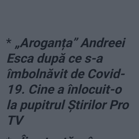
*
„Aroganța” Andreei
Esca după ce s-a
îmbolnăvit de Covid-
19. Cine a înlocuit-o
la pupitrul Știrilor Pro
TV