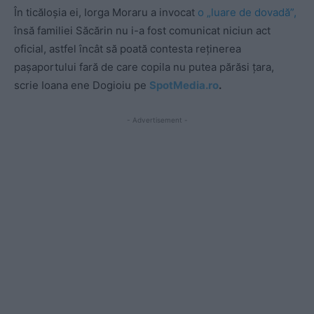
În ticăloșia ei, Iorga Moraru a invocat
o „luare de dovadă”,
însă familiei Săcărin nu i-a fost comunicat niciun act
oficial, astfel încât să poată contesta reținerea
pașaportului fară de care copila nu putea părăsi țara,
scrie Ioana ene Dogioiu pe
SpotMedia.ro
.
- Advertisement -