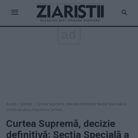
ad
Acasă
Justiție
Curtea Supremă, decizie definitivă: Secția Specială a
comis un abuz împotriva Sorinei...
Curtea Supremă, decizie
definitivă: Secția Specială a