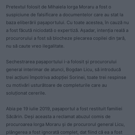
Pretextul folosit de Mihaiela Iorga Moraru a fost o
suspiciune de falsificare a documentelor care au stat la
baza eliberării pașaportului. Cu toate acestea, în cauză nu
a fost făcută niciodată o expertiză. Așadar, intenția reală a
procurorului a fost să blocheze plecarea copilei din țară,
nu să caute vreo ilegalitate.
Sechestrarea pașaportului i-a folosit și procurorului
general interimar de atunci, Bogdan Licu, să introducă
trei acțiuni împotriva adopției Sorinei, toate trei respinse
cu motivări usturătoare de completurile care au
soluționat cererile.
Abia pe 19 iulie 2019, pașaportul a fost restituit familiei
Săcărin. Deși aceasta a reclamat abuzul comis de
procuroarea Iorga Moraru și de procurorul general Licu,
plângerea a fost ignorată complet, dat fiind că ea a fost