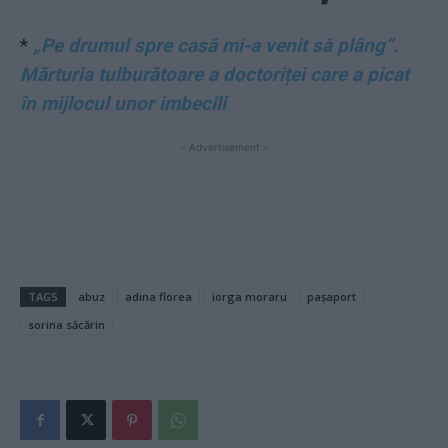
*
„Pe drumul spre casă mi-a venit să plâng”.
Mărturia tulburătoare a doctoriței care a picat
în mijlocul unor imbecili
- Advertisement -
TAGS
abuz
adina florea
iorga moraru
pașaport
sorina săcărin