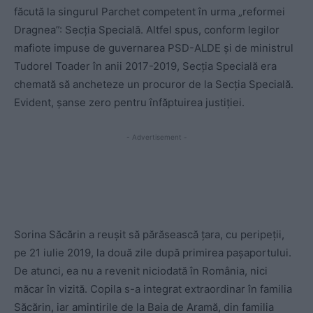
făcută la singurul Parchet competent în urma „reformei
Dragnea”: Secția Specială. Altfel spus, conform legilor
mafiote impuse de guvernarea PSD-ALDE și de ministrul
Tudorel Toader în anii 2017-2019, Secția Specială era
chemată să ancheteze un procuror de la Secția Specială.
Evident, șanse zero pentru înfăptuirea justiției.
- Advertisement -
Sorina Săcărin a reușit să părăsească țara, cu peripeții,
pe 21 iulie 2019, la două zile după primirea pașaportului.
De atunci, ea nu a revenit niciodată în România, nici
măcar în vizită. Copila s-a integrat extraordinar în familia
Săcărin, iar amintirile de la Baia de Aramă, din familia