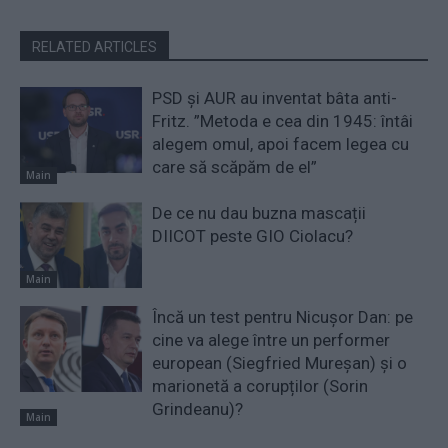
RELATED ARTICLES
PSD și AUR au inventat bâta anti-
Fritz. ”Metoda e cea din 1945: întâi
alegem omul, apoi facem legea cu
care să scăpăm de el”
Main
De ce nu dau buzna mascații
DIICOT peste GIO Ciolacu?
Main
Încă un test pentru Nicușor Dan: pe
cine va alege între un performer
european (Siegfried Mureșan) și o
marionetă a corupților (Sorin
Grindeanu)?
Main