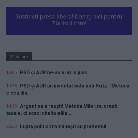
Susțineți presa liberă! Donați aici pentru
Ziaristii.com!
24 de ore
16.05
PSD și AUR ne-au vrut în junk
15.33
PSD și AUR au inventat bâta anti-Fritz. ”Metoda
e cea din...
14.18
Argentina a reușit! Metoda Milei: nu crești
taxele, ci scazi cheltuielile...
20.26
Lupta politicii românești cu prezentul