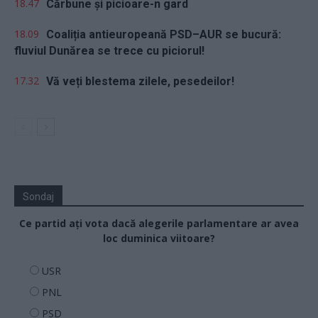
18.47
Cărbune și picioare-n gard
18.09
Coaliția antieuropeană PSD–AUR se bucură:
fluviul Dunărea se trece cu piciorul!
17.32
Vă veți blestema zilele, pesedeilor!
Sondaj
Ce partid ați vota dacă alegerile parlamentare ar avea
loc duminica viitoare?
USR
PNL
PSD