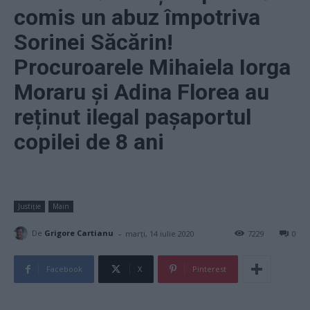
comis un abuz împotriva
Sorinei Săcărin!
Procuroarele Mihaiela Iorga
Moraru și Adina Florea au
reținut ilegal pașaportul
copilei de 8 ani
Justiție
Main
-
De
Grigore Cartianu
marți, 14 iulie 2020
7229
0
Facebook
X
Pinterest