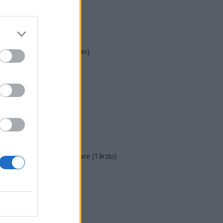
AUR
UDMR
PMP (Tomac)
Forța Dreptei (L. Orban)
PNȚMM
REPER
SENS
SOS (Șoșoacă)
POT (Gavrilă)
PACE (Peia)
Acțiunea Conservatoare (Târziu)
PDF (Lazarus)
PUSL (D. Voiculescu)
PNȚCD (Pavelescu)
PNCR (Terheș)