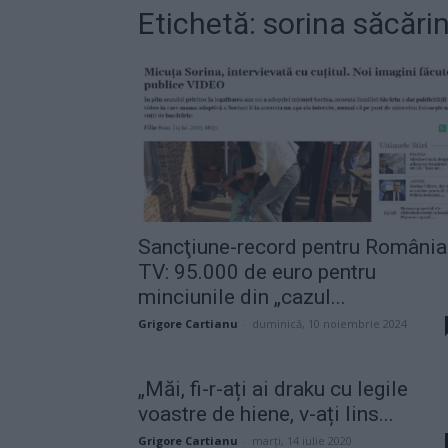
Etichetă: sorina săcări
Sancţiune-record pentru România
TV: 95.000 de euro pentru
minciunile din „cazul...
Grigore Cartianu
-
duminică, 10 noiembrie 2024
„Măi, fi-r-ați ai draku cu legile
voastre de hiene, v-ați lins...
Grigore Cartianu
-
marți, 14 iulie 2020