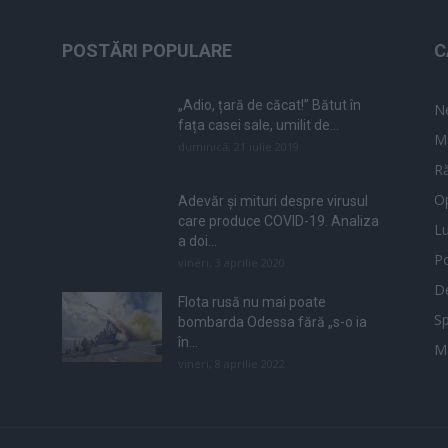
POSTĂRI POPULARE
C
„Adio, țară de căcat!” Bătut în
N
fața casei sale, umilit de...
M
duminică, 21 iulie 2019
Ră
Op
Adevăr și mituri despre virusul
care produce COVID-19. Analiza
L
a doi...
Po
vineri, 3 aprilie 2020
De
Flota rusă nu mai poate
Sp
bombarda Odessa fără „s-o ia
în...
M
vineri, 8 aprilie 2022