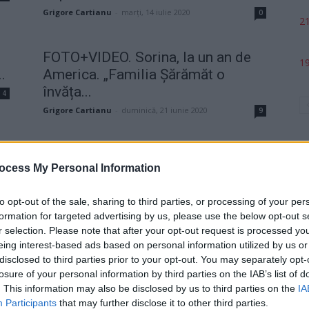
Grigore Cartianu
-
marți, 14 iulie 2020
0
21
FOTO+VIDEO. Sorina, la un an de
19
.
America. „Familia Șărămăt o
învăța...
4
Grigore Cartianu
-
duminică, 21 iunie 2020
9
This is Sorina from New York!
ocess My Personal Information
Grigore Cartianu
-
miercuri, 4 decembrie 2019
7
2
to opt-out of the sale, sharing to third parties, or processing of your per
formation for targeted advertising by us, please use the below opt-out s
p
r selection. Please note that after your opt-out request is processed y
VIDEO. Mesajul superb al Sorinei,
eing interest-based ads based on personal information utilized by us or
de la New York. Fetița scoasă...
disclosed to third parties prior to your opt-out. You may separately opt-
Redacţia
-
sâmbătă, 16 noiembrie 2019
25
6
losure of your personal information by third parties on the IAB’s list of
. This information may also be disclosed by us to third parties on the
IA
Participants
that may further disclose it to other third parties.