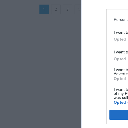
1
2
3
Persona
I want t
Opted 
I want t
Opted 
I want 
Advertis
Opted 
I want t
of my P
was col
Opted 