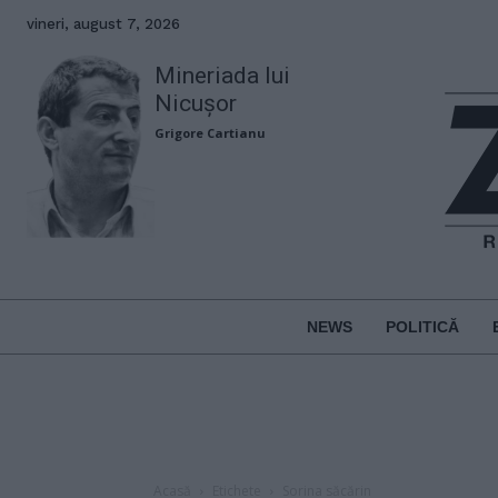
vineri, august 7, 2026
Mineriada lui
Nicușor
Grigore Cartianu
NEWS
POLITICĂ
Acasă
Etichete
Sorina săcărin