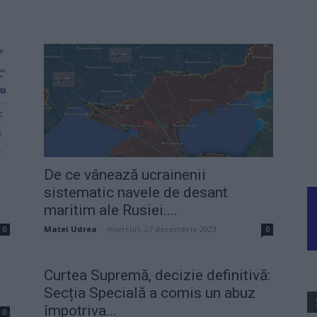
n
De ce vânează ucrainenii
sistematic navele de desant
maritim ale Rusiei....
Matei Udrea
-
miercuri, 27 decembrie 2023
0
0
Curtea Supremă, decizie definitivă:
Secția Specială a comis un abuz
împotriva...
0