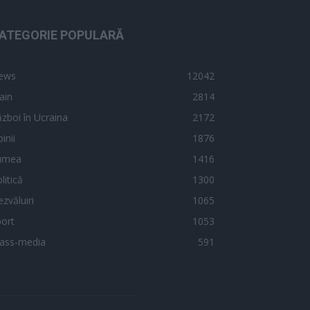
ATEGORIE POPULARĂ
ews
12042
ain
2814
zboi în Ucraina
2172
inii
1876
umea
1416
litică
1300
zvăluiri
1065
ort
1053
ass-media
591