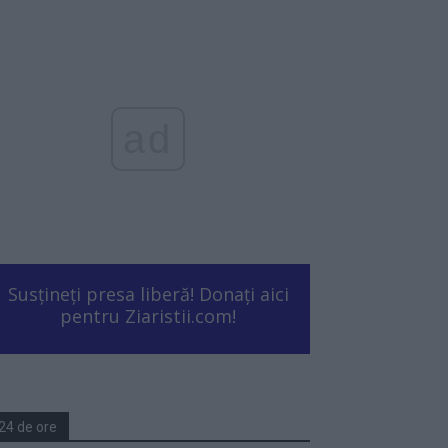
ad
Susțineți presa liberă! Donați aici
pentru Ziaristii.com!
24 de ore