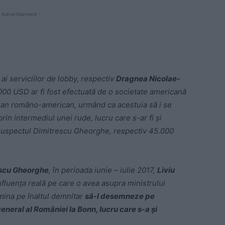
 Advertisement -
 ai serviciilor de lobby, respectiv
Dragnea Nicolae-
00 USD ar fi fost efectuată de o societate americană
țean româno-american, urmând ca acestuia să i se
in intermediul unei rude, lucru care s-ar fi și
 suspectul Dimitrescu Gheorghe, respectiv 45.000
scu Gheorghe
, în perioada iunie – iulie 2017,
Liviu
 influența reală pe care o avea asupra ministrului
mina pe înaltul demnitar
să-l desemneze pe
neral al României la Bonn, lucru care s-a și