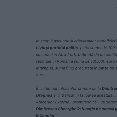
-
În scopul ascunderii adevăraților beneficiari
Liviu și partidul politic,
plata sumei de 100.0
cu sediul în New York, deținută de un cetă
restituie în România suma de 100.000 euro pr
întâmplat, suma fiind procurată în parte de
euro.
În schimbul foloaselor primite de la
Dimitre
Dragnea
ar fi traficat în favoarea acestuia,
Afacerilor Externe, promițând că-l va deter
Dimitrescu Gheorghe în funcția de consul ge
întâmplat.”