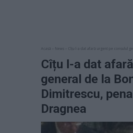
Acasă
News
Cîțu l-a dat afară urgent pe consulul g
Cîțu l-a dat afar
general de la Bo
Dimitrescu, penal
Dragnea