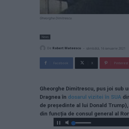
Gheorghe Dimitrescu
News
-
De
Robert Mateescu
sâmbătă, 16 ianuarie 2021
Facebook
X
Pinterest
Gheorghe Dimitrescu, pus joi sub ur
Dragnea în
dosarul vizitei în SUA
din
de președinte al lui Donald Trump), 
din funcția de consul general al Ro