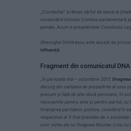
„Ciordache” a rămas vârful de lance al jihadu
conducând inclusiv Comisia parlamentară spec
penale. Acum e președintele Consiliului Legi
Gheorghe Dimitrescu este acuzat de procuro
influență.
Fragment din comunicatul DNA (
„În perioada mai – octombrie 2017,
Dragnea 
decurg din calitatea de președinte al unui pa
precum și față de alte două persoane, în sco
necuvenite pentru sine și pentru partid, cu î
finanțarea partidelor politice, constând în s
respective ar fi fost prestate de o societate
unor vizite ale lui Dragnea Nicolae-Liviu cu în