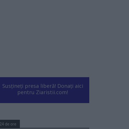
Susțineți presa liberă! Donați aici
pentru Ziaristii.com!
24 de ore