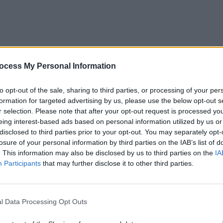
ocess My Personal Information
to opt-out of the sale, sharing to third parties, or processing of your per
formation for targeted advertising by us, please use the below opt-out s
r selection. Please note that after your opt-out request is processed y
eing interest-based ads based on personal information utilized by us or
disclosed to third parties prior to your opt-out. You may separately opt-
losure of your personal information by third parties on the IAB’s list of
. This information may also be disclosed by us to third parties on the
IA
Participants
that may further disclose it to other third parties.
i Dimitrescu a venit rapid, premierul Cîțu a luat decizia
pus sub acuzare.
l Data Processing Opt Outs
ărat postul de consul general la Bonn cu 100.000 de