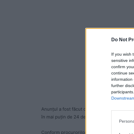
Do Not Pr
If you wish 
sensitive in
confirm you
continue se
information 
further disc
participants
Downstream 
Anunțul a fost făcut de Guvern. Demiterea lu
în mai puțin de 24 de ore după ce DNA l-a 
Persona
Conform procurorilor, Dimitrescu și-a cump