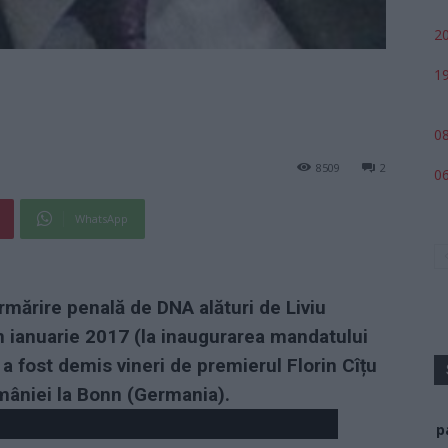
20
19
08
8509
2
06
WhatsApp
mărire penală de DNA alături de Liviu
 ianuarie 2017 (la inaugurarea mandatului
a fost demis vineri de premierul Florin Cîțu
mâniei la Bonn (Germania).
p