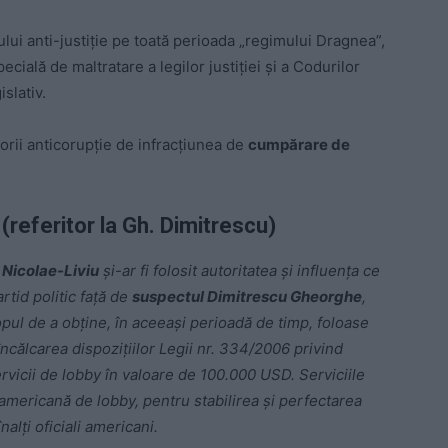
lui anti-justiție pe toată perioada „regimului Dragnea”,
ială de maltratare a legilor justiției și a Codurilor
slativ.
rii anticorupție de infracțiunea de
cumpărare de
referitor la Gh. Dimitrescu)
Nicolae-Liviu
și-ar fi folosit autoritatea și influența ce
rtid politic față de
suspectul Dimitrescu Gheorghe
,
pul de a obține, în aceeași perioadă de timp, foloase
ncălcarea dispozițiilor Legii nr. 334/2006 privind
ervicii de lobby în valoare de 100.000 USD. Serviciile
 americană de lobby, pentru stabilirea și perfectarea
alți oficiali americani.