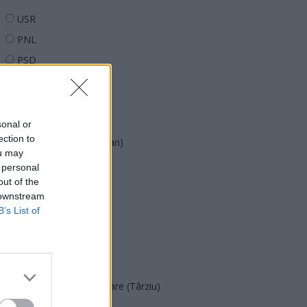
USR
PNL
PSD
AUR
UDMR
PMP (Tomac)
sonal or
ection to
Forța Dreptei (L. Orban)
ou may
PNȚMM
 personal
out of the
REPER
 downstream
SENS
B’s List of
SOS (Șoșoacă)
POT (Gavrilă)
PACE (Peia)
Acțiunea Conservatoare (Târziu)
PDF (Lazarus)