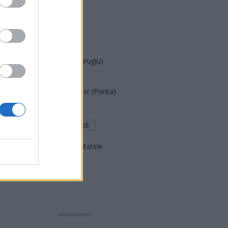
PUSL (D. Voiculescu)
PNȚCD (Pavelescu)
PNCR (Terheș)
Partidul Patrioților (Surugiu)
FAR (Coarnă)
România pe Primul Loc (Ponta)
Altul
Arată rezultatele
Arhiva sondajelor
- Advertisment -