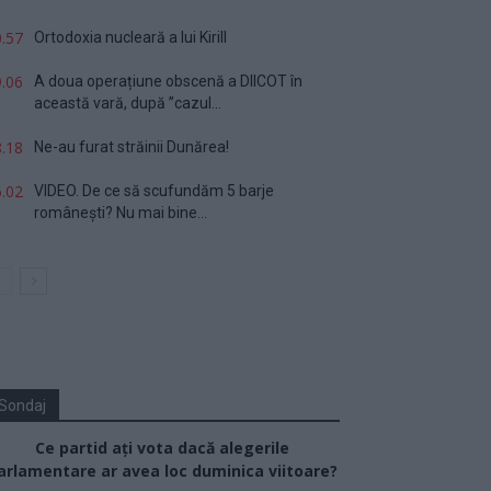
.57
Ortodoxia nucleară a lui Kirill
.06
A doua operațiune obscenă a DIICOT în
această vară, după ”cazul...
.18
Ne-au furat străinii Dunărea!
.02
VIDEO. De ce să scufundăm 5 barje
românești? Nu mai bine...
Sondaj
Ce partid ați vota dacă alegerile
arlamentare ar avea loc duminica viitoare?