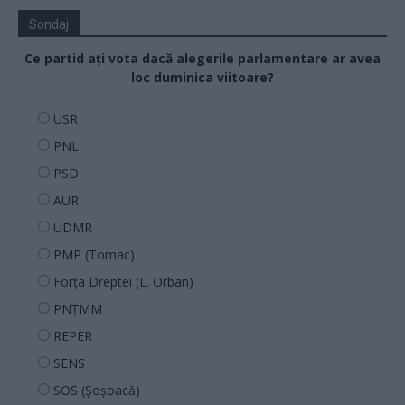
Sondaj
Ce partid ați vota dacă alegerile parlamentare ar avea
loc duminica viitoare?
USR
PNL
PSD
AUR
UDMR
PMP (Tomac)
Forța Dreptei (L. Orban)
PNȚMM
REPER
SENS
SOS (Șoșoacă)