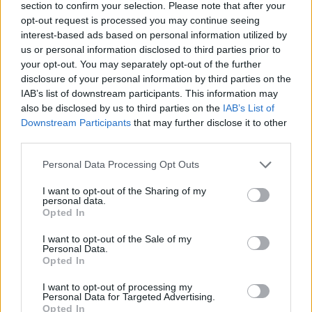
Suceava, înecat de
section to confirm your selection. Please note that after your
opt-out request is processed you may continue seeing
preot în cristelniță la
interest-based ads based on personal information utilized by
us or personal information disclosed to third parties prior to
your opt-out. You may separately opt-out of the further
botez
disclosure of your personal information by third parties on the
IAB’s list of downstream participants. This information may
also be disclosed by us to third parties on the
IAB’s List of
*
Gigi Becali despre
Downstream Participants
that may further disclose it to other
third parties.
Anamaria Prodan:
Personal Data Processing Opt Outs
„Ştiţi ce făcea prin
I want to opt-out of the Sharing of my
personal data.
Opted In
cantonamente? Se
I want to opt-out of the Sale of my
Personal Data.
văitau nevestele
Opted In
I want to opt-out of processing my
fotbaliştilor”. Război
Personal Data for Targeted Advertising.
Opted In