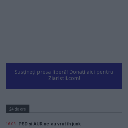
Susțineți presa liberă! Donați aici pentru
Ziaristii.com!
24 de ore
16.05
PSD și AUR ne-au vrut în junk