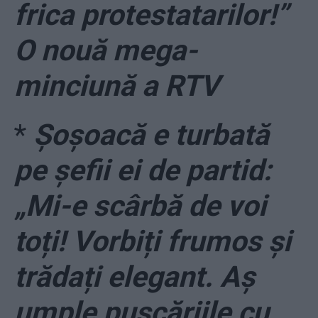
frica protestatarilor!”
O nouă mega-
minciună a RTV
*
Șoșoacă e turbată
pe șefii ei de partid:
„Mi-e scârbă de voi
toți! Vorbiți frumos și
trădați elegant. Aș
umple pușcăriile cu