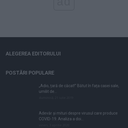
ad
ALEGEREA EDITORULUI
POSTĂRI POPULARE
„Adio, țară de căcat!” Bătut în fața casei sale,
umilit de...
duminică, 21 iulie 2019
Adevăr și mituri despre virusul care produce
COVID-19. Analiza a doi...
vineri, 3 aprilie 2020