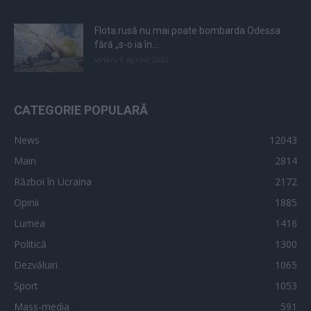
Flota rusă nu mai poate bombarda Odessa
fără „s-o ia în...
vineri, 8 aprilie 2022
CATEGORIE POPULARĂ
News
12043
Main
2814
Război în Ucraina
2172
Opinii
1885
Lumea
1416
Politică
1300
Dezvăluiri
1065
Sport
1053
Mass-media
591