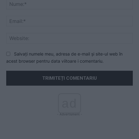
Nu
Ema
Web
Salvați numele meu, adresa de e-mail și site-ul web în
acest browser pentru data viitoare i comentariu.
ad
- Advertisment -