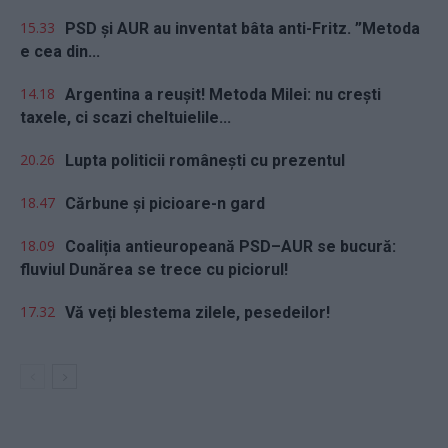
15.33
PSD și AUR au inventat bâta anti-Fritz. ”Metoda
e cea din...
14.18
Argentina a reușit! Metoda Milei: nu crești
taxele, ci scazi cheltuielile...
20.26
Lupta politicii românești cu prezentul
18.47
Cărbune și picioare-n gard
18.09
Coaliția antieuropeană PSD–AUR se bucură:
fluviul Dunărea se trece cu piciorul!
17.32
Vă veți blestema zilele, pesedeilor!