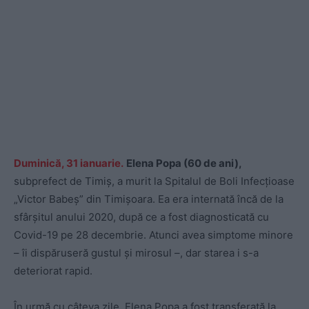
Duminică, 31 ianuarie.
Elena Popa (60 de ani),
subprefect de Timiș, a murit la Spitalul de Boli Infecțioase
„Victor Babeș” din Timișoara. Ea era internată încă de la
sfârşitul anului 2020, după ce a fost diagnosticată cu
Covid-19 pe 28 decembrie. Atunci avea simptome minore
– îi dispăruseră gustul și mirosul –, dar starea i s-a
deteriorat rapid.
În urmă cu câteva zile, Elena Popa a fost transferată la