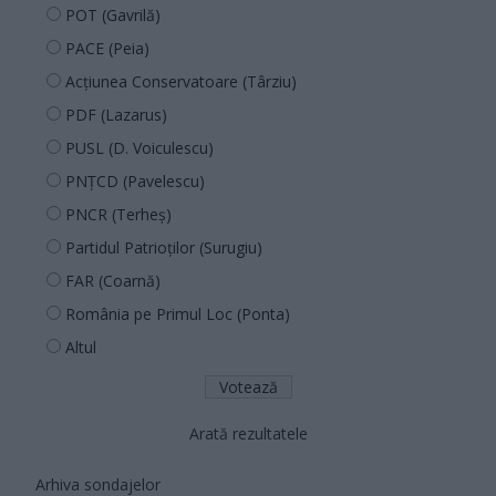
POT (Gavrilă)
PACE (Peia)
Acțiunea Conservatoare (Târziu)
PDF (Lazarus)
PUSL (D. Voiculescu)
PNȚCD (Pavelescu)
PNCR (Terheș)
Partidul Patrioților (Surugiu)
FAR (Coarnă)
România pe Primul Loc (Ponta)
Altul
Arată rezultatele
Arhiva sondajelor