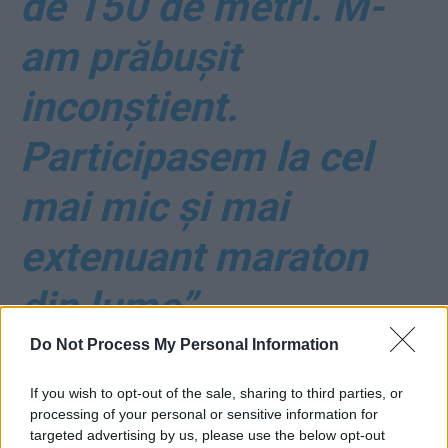
de 150 de metri. M-
am prăbuşit
inconştient.
Participasem la cel
mai mic şi mai
extenuant maraton
din lume”
*
A murit bebelușul de
Do Not Process My Personal Information
o lună și jumătate din
If you wish to opt-out of the sale, sharing to third parties, or
processing of your personal or sensitive information for
targeted advertising by us, please use the below opt-out