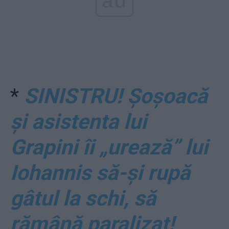
ad
*
SINISTRU! Șoșoacă
și asistenta lui
Grapini îi „urează” lui
Iohannis să-și rupă
gâtul la schi, să
rămână paralizat!