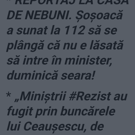
*
REPORTAJ LA CASA
DE NEBUNI. Șoșoacă
a sunat la 112 să se
plângă că nu e lăsată
să intre în minister,
duminică seara!
*
„Miniștrii #Rezist au
fugit prin buncărele
lui Ceaușescu, de