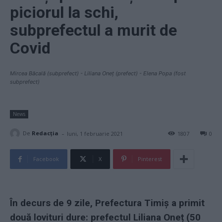
piciorul la schi,
subprefectul a murit de
Covid
Mircea Băcală (subprefect) - Liliana Oneț (prefect) - Elena Popa (fost
subprefect)
News
-
De
Redacţia
luni, 1 februarie 2021
1807
0
Facebook
X
Pinterest
În decurs de 9 zile, Prefectura Timiș a primit
două lovituri dure: prefectul Liliana Oneț (50