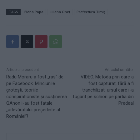
TAGS
Elena Popa
Liliana Oneț
Prefectura Timiș
Articolul precedent
Articolul următor
Radu Moraru a fost „ras” de
VIDEO. Metoda prin care a
pe Facebook. Minciunile
fost capturat, fără a fi
grotești, teoriile
tranchilizat, ursul care i-a
conspiraționiste și susținerea
fugărit pe schiori pe pârtia din
QAnon i-au fost fatale
Predeal
„adevăratului președinte al
României”!