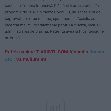
secția de Terapie Intensivă. Plămânii îi erau afectați în
proporție de 90% din cauza Covid-19, iar șansele ei de
supraviețuire erau minime, spun medicii. Aceștia au
încercat mai multe tratamente pentru a o salva, inclusiv
administrarea de plasmă. Pacienta avea și hipertensiune
arterială.
Puteți susține ZIARISTII.COM făcând o
donație
AICI.
Vă mulțumim!
ad