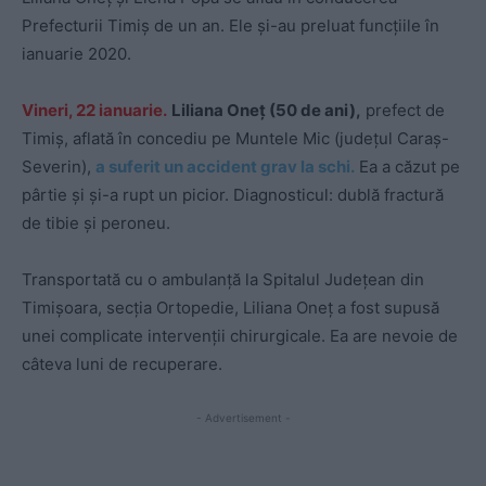
Prefecturii Timiş de un an. Ele și-au preluat funcțiile în
ianuarie 2020.
Vineri, 22 ianuarie.
Liliana Oneț (50 de ani),
prefect de
Timiș, aflată în concediu pe Muntele Mic (județul Caraș-
Severin),
a suferit un accident grav la schi.
Ea a căzut pe
pârtie și și-a rupt un picior. Diagnosticul: dublă fractură
de tibie și peroneu.
Transportată cu o ambulanță la Spitalul Județean din
Timișoara, secția Ortopedie, Liliana Oneț a fost supusă
unei complicate intervenţii chirurgicale. Ea are nevoie de
câteva luni de recuperare.
- Advertisement -