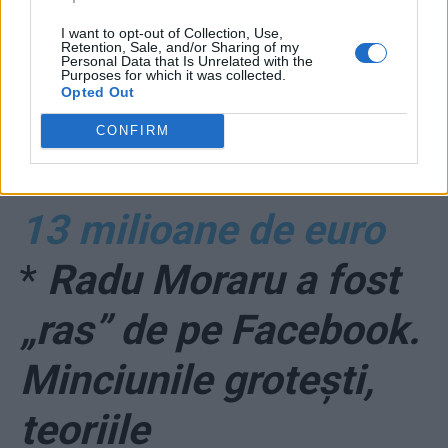
total între clanul
I want to opt-out of Collection, Use,
Retention, Sale, and/or Sharing of my
Personal Data that Is Unrelated with the
Becali și familia
Purposes for which it was collected.
Opted Out
Reghecampf, după
CONFIRM
vânzarea lui Man cu
13 milioane de euro
*
Radu Moraru a fost
„ras” de pe Facebook.
Minciunile grotești,
teoriile