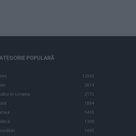
ATEGORIE POPULARĂ
ews
12042
ain
2814
zboi în Ucraina
2172
inii
1884
umea
1416
litică
1300
zvăluiri
1065