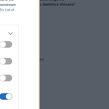
arlamentare ar avea loc duminica viitoare?
 downstream
B’s List of
USR
PNL
PSD
AUR
UDMR
PMP (Tomac)
Forța Dreptei (L. Orban)
PNȚMM
REPER
SENS
SOS (Șoșoacă)
POT (Gavrilă)
PACE (Peia)