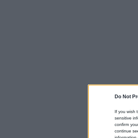
Do Not Pr
If you wish 
sensitive in
confirm you
continue se
information 