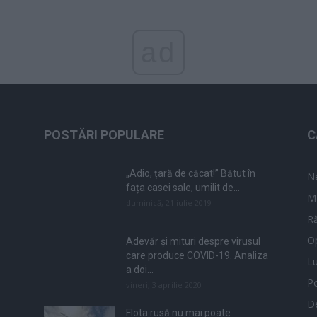
ad
POSTĂRI POPULARE
C
„Adio, țară de căcat!” Bătut în
N
fața casei sale, umilit de...
M
duminică, 21 iulie 2019
Ră
Op
Adevăr și mituri despre virusul
care produce COVID-19. Analiza
L
a doi...
Po
vineri, 3 aprilie 2020
De
Flota rusă nu mai poate