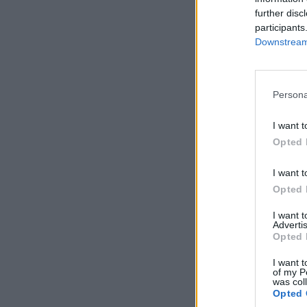
further disc
participants
Downstream 
Persona
I want t
Opted 
I want t
Opted 
I want 
Advertis
Opted 
I want t
of my P
was col
Opted 