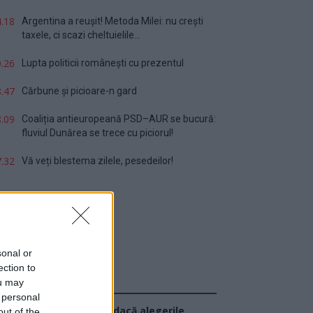
.18
Argentina a reușit! Metoda Milei: nu crești
taxele, ci scazi cheltuielile...
.26
Lupta politicii românești cu prezentul
.47
Cărbune și picioare-n gard
.09
Coaliția antieuropeană PSD–AUR se bucură:
fluviul Dunărea se trece cu piciorul!
.32
Vă veți blestema zilele, pesedeilor!
sonal or
ection to
ou may
Sondaj
 personal
Ce partid ați vota dacă alegerile
out of the