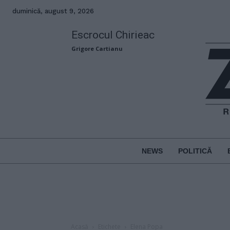
duminică, august 9, 2026
Escrocul Chirieac
Grigore Cartianu
NEWS
POLITICĂ
Acasă
Etichete
Elena Popa