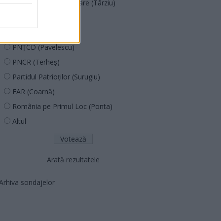
Acțiunea Conservatoare (Târziu)
PDF (Lazarus)
PUSL (D. Voiculescu)
PNȚCD (Pavelescu)
PNCR (Terheș)
Partidul Patrioților (Surugiu)
FAR (Coarnă)
România pe Primul Loc (Ponta)
Altul
Arată rezultatele
Arhiva sondajelor