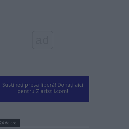
ad
Susțineți presa liberă! Donați aici
pentru Ziaristii.com!
24 de ore