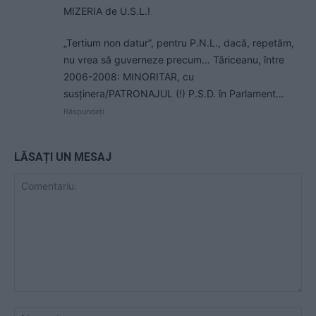
MIZERIA de U.S.L.!
„Tertium non datur”, pentru P.N.L., dacă, repetăm,
nu vrea să guverneze precum… Tăriceanu, între
2006-2008: MINORITAR, cu
susținera/PATRONAJUL (!) P.S.D. în Parlament…
Răspundeți
LĂSAȚI UN MESAJ
Comentariu:
Nu