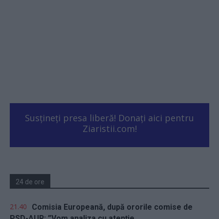
Susțineți presa liberă! Donați aici pentru
Ziaristii.com!
24 de ore
21.40
Comisia Europeană, după ororile comise de
PSD-AUR: ”Vom analiza cu atenție...