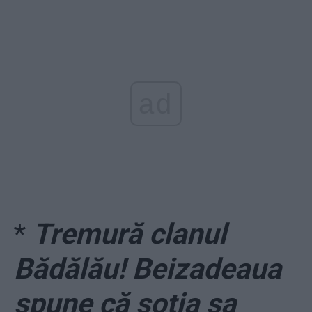
ad
*
Tremură clanul
Bădălău! Beizadeaua
spune că soția sa