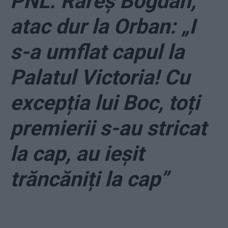
PNL. Rareș Bogdan,
atac dur la Orban: „I
s-a umflat capul la
Palatul Victoria! Cu
excepția lui Boc, toți
premierii s-au stricat
la cap, au ieșit
trăncăniți la cap”