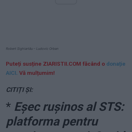
Robert Sighiartău – Ludovic Orban
Puteți susține ZIARISTII.COM făcând o
donație
AICI.
Vă mulțumim!
CITIȚI ȘI:
*
Eșec rușinos al STS:
platforma pentru