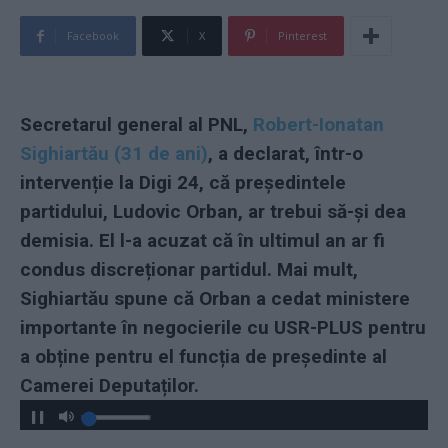
Facebook
X
Pinterest
Secretarul general al PNL,
Robert-Ionatan
Sighiartău (31 de ani)
, a declarat, într-o
intervenție la Digi 24, că președintele
partidului, Ludovic Orban, ar trebui să-și dea
demisia. El l-a acuzat că în ultimul an ar fi
condus discreționar partidul. Mai mult,
Sighiartău spune că Orban a cedat ministere
importante în negocierile cu USR-PLUS pentru
a obține pentru el funcția de președinte al
Camerei Deputaților.