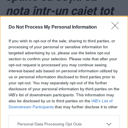
nota într-un caiet tot
ce auzea în casă, apoi
Do Not Process My Personal Information
turna la DNA!
If you wish to opt-out of the sale, sharing to third parties, or
processing of your personal or sensitive information for
targeted advertising by us, please use the below opt-out
*
„Paul Stănescu mi-a
section to confirm your selection. Please note that after your
opt-out request is processed you may continue seeing
spus: «Te voi
interest-based ads based on personal information utilized by
us or personal information disclosed to third parties prior to
your opt-out. You may separately opt-out of the further
distruge!”. Panică în
disclosure of your personal information by third parties on the
IAB’s list of downstream participants. This information may
PSD: Dăncilă publică
also be disclosed by us to third parties on the
IAB’s List of
Downstream Participants
that may further disclose it to other
o carte de dezvăluiri
third parties.
Personal Data Processing Opt Outs