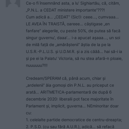
Ce-o fi însemnând asta, a lu’ Sighiartău, că, cităm,
„P.N.L. a CEDAT ministere importante”???!
Cum adică a… „CEDAT” (Sic!): ceee…, cumvaaa…
LE AVEA ÎN TRAISTĂ, oareee… câștigase „en
fanfare” alegerile, cu peste 50%, de putea să facă
singur guvernu’, daaa’… i-a apucat așaaa…, un soi
de milă față de „amărăștenii” ăștia de la pe la
U.S.R.-P.L.U.S. și U.D.M.R. și a zis căăă… hai să-i ia
și pe ei la Palatu’ Victoria, să nu stea afară-n ploaie,
nuuuuuu?!!!
Credeam/SPERAM că, până acum, chiar și
„ardelenii” ăia gomoși din P.N.L. au priceput ce
arată… ARITMETICA-parlamentară de după 6
decembrie 2020: liberalii pot face majoritate în
Parlament și, implicit, guverna… NEminoritar doar
cu:
1. celelalte partide democratice de centru-dreapta;
2. P.S.D. (cu sau fără A.U.R.), adică… să refacă