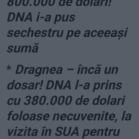
800.000 de dolari!
DNA i-a pus
sechestru pe aceeași
sumă
*
Dragnea – încă un
dosar! DNA l-a prins
cu 380.000 de dolari
foloase necuvenite, la
vizita în SUA pentru