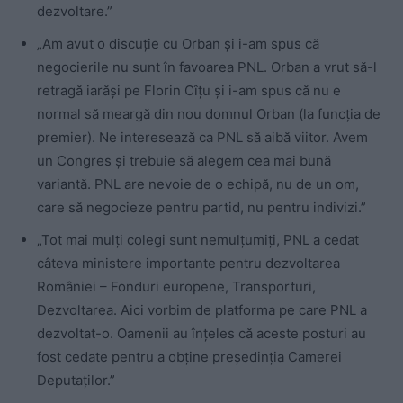
dezvoltare.”
„Am avut o discuție cu Orban și i-am spus că
negocierile nu sunt în favoarea PNL. Orban a vrut să-l
retragă iarăși pe Florin Cîțu și i-am spus că nu e
normal să meargă din nou domnul Orban (la funcția de
premier). Ne interesează ca PNL să aibă viitor. Avem
un Congres și trebuie să alegem cea mai bună
variantă. PNL are nevoie de o echipă, nu de un om,
care să negocieze pentru partid, nu pentru indivizi.”
„Tot mai mulți colegi sunt nemulțumiți, PNL a cedat
câteva ministere importante pentru dezvoltarea
României – Fonduri europene, Transporturi,
Dezvoltarea. Aici vorbim de platforma pe care PNL a
dezvoltat-o. Oamenii au înțeles că aceste posturi au
fost cedate pentru a obține președinția Camerei
Deputaților.”