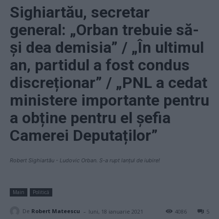
Sighiartău, secretar
general: „Orban trebuie să-
și dea demisia” / „În ultimul
an, partidul a fost condus
discreționar” / „PNL a cedat
ministere importante pentru
a obține pentru el șefia
Camerei Deputaților”
Robert Sighiartău - Ludovic Orban. S-a rupt lanțul de iubire!
Main
Politică
-
De
Robert Mateescu
luni, 18 ianuarie 2021
4086
5