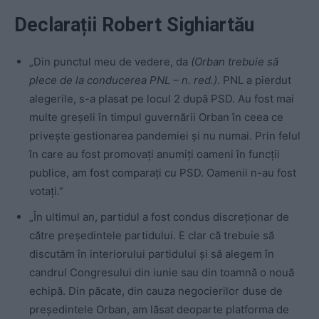
Declarații Robert Sighiartău
„Din punctul meu de vedere, da
(Orban trebuie să
plece de la conducerea PNL – n. red.)
. PNL a pierdut
alegerile, s-a plasat pe locul 2 după PSD. Au fost mai
multe greșeli în timpul guvernării Orban în ceea ce
privește gestionarea pandemiei și nu numai. Prin felul
în care au fost promovați anumiți oameni în funcții
publice, am fost comparați cu PSD. Oamenii n-au fost
votați.”
„În ultimul an, partidul a fost condus discreționar de
către președintele partidului. E clar că trebuie să
discutăm în interiorului partidului și să alegem în
candrul Congresului din iunie sau din toamnă o nouă
echipă. Din păcate, din cauza negocierilor duse de
președintele Orban, am lăsat deoparte platforma de