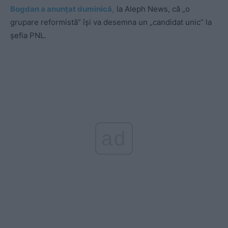
Bogdan a anunțat duminică,
la Aleph News, că „o
grupare reformistă” își va desemna un „candidat unic” la
șefia PNL.
ad