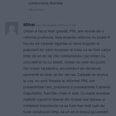
conducerea liberala!
Răspundeți
Mihai
luni, 18 ianuarie 2021 La 17.34
Orban a facut mari greseli, PNL are nevoie de o
reforma profunda, insa aceasta reforma nu poate fi
facuta de carpele sigartau si rares bogdan si
papusarii lor care recunosc ei insisi ca au fost carpe
timp de un an de zile combatandu-l pe orban cu
carcoteli si nu cu solutii. Orban nu este nici putin,
nici vreun lukasenko, acuzandu-l de dictatura
oponentii lui doar se fac de ras. Carpele se arunca
la cos, nu sunt folosite la reforme! PNL are
presedintele tarii, premierul si presedintele Camerei
Deputatilor, functiile cheie in stat. Cu toate acestea
mafiotii vopsiti in liberali din Ardeal mai doreau si
ministere importante ca sa fure mai mult cum au
furat netulburati timp de un an in timpul guvernarii