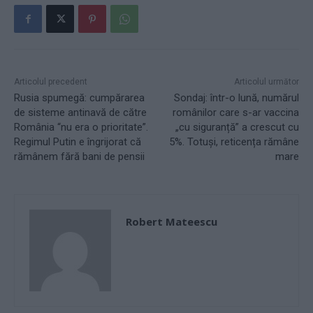
Articolul precedent
Articolul următor
Rusia spumegă: cumpărarea
Sondaj: într-o lună, numărul
de sisteme antinavă de către
românilor care s-ar vaccina
România “nu era o prioritate”.
„cu siguranță” a crescut cu
Regimul Putin e îngrijorat că
5%. Totuși, reticența rămâne
rămânem fără bani de pensii
mare
Robert Mateescu