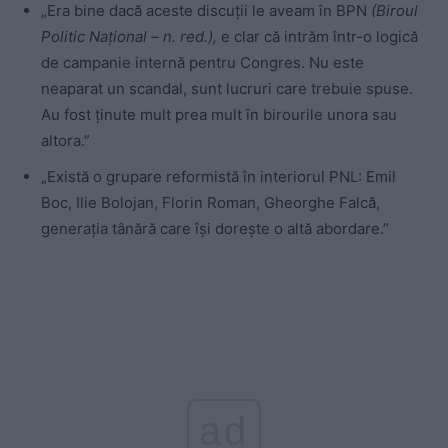
„Era bine dacă aceste discuții le aveam în BPN
(Biroul
Politic Național – n. red.),
e clar că intrăm într-o logică
de campanie internă pentru Congres. Nu este
neaparat un scandal, sunt lucruri care trebuie spuse.
Au fost ținute mult prea mult în birourile unora sau
altora.”
„Există o grupare reformistă în interiorul PNL: Emil
Boc, Ilie Bolojan, Florin Roman, Gheorghe Falcă,
generația tânără care își dorește o altă abordare.”
ad