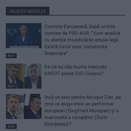
RELATED ARTICLES
Comisia Europeană, după ororile
comise de PSD-AUR: ”Vom analiza
cu atenție modificările aduse legii.
Există riscul unor consecințe
financiare”
Main
De ce nu dau buzna mascații
DIICOT peste GIO Ciolacu?
Main
Încă un test pentru Nicușor Dan: pe
cine va alege între un performer
european (Siegfried Mureșan) și o
marionetă a corupților (Sorin
Grindeanu)?
Main