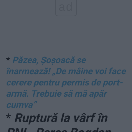
ad
*
Păzea, Șoșoacă se
înarmează! „De mâine voi face
cerere pentru permis de port-
armă. Trebuie să mă apăr
cumva”
*
Ruptură la vârf în