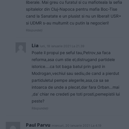
liberale. Mai greu cu furatul si cu mafioteala la sefia
spitalelor din Cluj-Napoca pentru mafia Boc-Tise
cand la Sanatate e un plusist si nu un liberal! USR+
si UDMR s-au multumit cu putin la negocieri!
Răspundeți
Lia
luni, 18 ianuarie 2021 La 21.39
Poate il propui pe seful tau,Petrov,sa faca
reforma,asa cum stie el,distrugand partidele
istorice….ca tot baga batul prin gard in
Modrogan,vechiul sau sediu,de cand a pierdut
partiduletul pempe alegerile,asa,ca sa se
intoarca de unde a plecat,dar fara Orban…mai
,da’ chiar ne credeti pe toti prosti,pemepistii lui
peste?
Răspundeți
Paul Parvu
miercuri, 20 ianuarie 2021 La 4.19