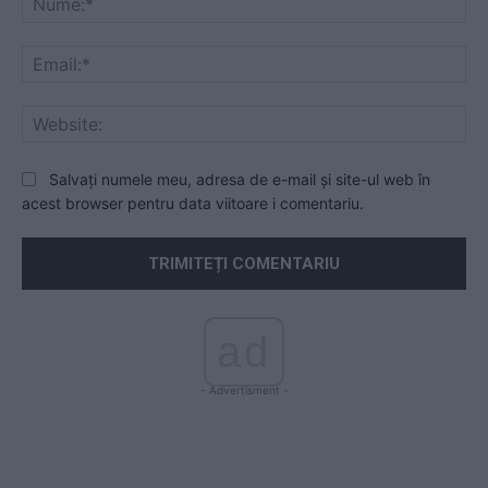
Ema
Web
Salvați numele meu, adresa de e-mail și site-ul web în
acest browser pentru data viitoare i comentariu.
ad
- Advertisment -