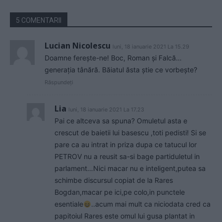
5 COMENTARII
Lucian Nicolescu
luni, 18 ianuarie 2021 La 15.29
Doamne ferește-ne! Boc, Roman și Falcă…
generația tânără. Băiatul ăsta știe ce vorbește?
Răspundeți
Lia
luni, 18 ianuarie 2021 La 17.23
Pai ce altceva sa spuna? Omuletul asta e
crescut de baietii lui basescu ,toti pedisti! Si se
pare ca au intrat in priza dupa ce tatucul lor
PETROV nu a reusit sa-si bage partiduletul in
parlament…Nici macar nu e inteligent,putea sa
schimbe discursul copiat de la Rares
Bogdan,macar pe ici,pe colo,in punctele
esentiale
..acum mai mult ca niciodata cred ca
papitoiul Rares este omul lui gusa plantat in