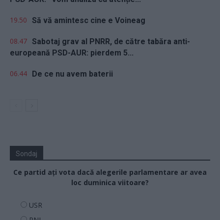
19.50
Să vă amintesc cine e Voineag
08.47
Sabotaj grav al PNRR, de către tabăra anti-
europeană PSD-AUR: pierdem 5...
06.44
De ce nu avem baterii
Sondaj
Ce partid ați vota dacă alegerile parlamentare ar avea
loc duminica viitoare?
USR
PNL