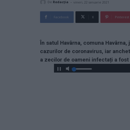
-
De
Redacţia
vineri, 22 ianuarie 2021
Facebook
X
Pinterest
În satul Havârna, comuna Havârna, j
cazurilor de coronavirus, iar anche
a zecilor de oameni infectați a fos