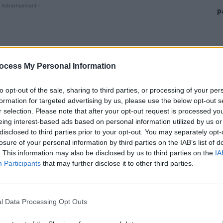
 Advertisement -
p
ocess My Personal Information
to opt-out of the sale, sharing to third parties, or processing of your per
formation for targeted advertising by us, please use the below opt-out s
r selection. Please note that after your opt-out request is processed y
eing interest-based ads based on personal information utilized by us or
disclosed to third parties prior to your opt-out. You may separately opt-
losure of your personal information by third parties on the IAB’s list of
 de vineri, a închis piața din localitate.
. This information may also be disclosed by us to third parties on the
IA
Participants
that may further disclose it to other third parties.
 infectare cu coronavirus a scăzut la 1,47 cazuri/1.000
a poate duce însă la revenirea rapidă pe trend
l Data Processing Opt Outs