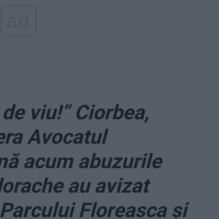
ad
de viu!” Ciorbea,
era Avocatul
amă acum abuzurile
dorache au avizat
 Parcului Floreasca și