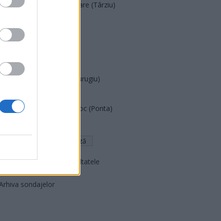
Acțiunea Conservatoare (Târziu)
PDF (Lazarus)
PUSL (D. Voiculescu)
PNȚCD (Pavelescu)
PNCR (Terheș)
Partidul Patrioților (Surugiu)
FAR (Coarnă)
România pe Primul Loc (Ponta)
Altul
Arată rezultatele
Arhiva sondajelor