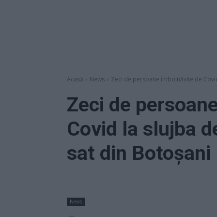
Acasă
News
Zeci de persoane îmbolnăvite de Covid 
Zeci de persoane
Covid la slujba d
sat din Botoșani
News