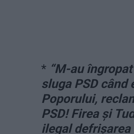
*
“M-au îngropat 
sluga PSD când 
Poporului, recl
PSD! Firea și Tu
ilegal defrișarea