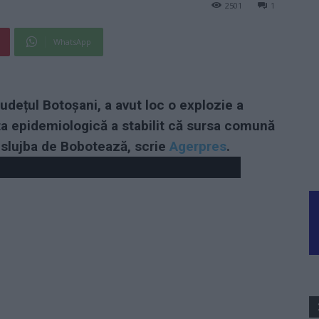
2501
1
WhatsApp
udețul Botoșani, a avut loc o explozie a
ta epidemiologică a stabilit că sursa comună
t slujba de Bobotează, scrie
Agerpres
.