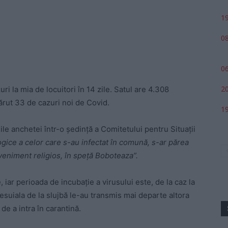
19
08
06
20
uri la mia de locuitori în 14 zile. Satul are 4.308
ărut 33 de cazuri noi de Covid.
19
le anchetei într-o ședință a Comitetului pentru Situații
ogice a celor care s-au infectat în comună, s-ar părea
eveniment religios, în speță Boboteaza”.
 iar perioada de incubație a virusului este, de la caz la
ghesuiala de la slujbă le-au transmis mai departe altora
 de a intra în carantină.