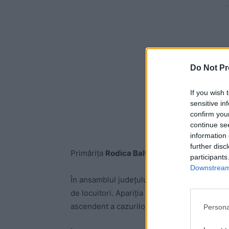
-
Do Not Pr
If you wish 
sensitive in
confirm you
continue se
information 
further disc
Primărița
Rodica Baltă
a anunțat că, începând
participants
Downstream 
În ansamblul județului Botoșani, indicele de
de locuitori. Apariția focarului de la Havârn
ascendent a cazurilor în întregul județ.
Persona