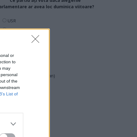
Ce partid ați vota dacă alegerile
arlamentare ar avea loc duminica viitoare?
USR
PNL
PSD
AUR
sonal or
UDMR
ection to
PMP (Tomac)
ou may
 personal
Forța Dreptei (L. Orban)
out of the
PNȚMM
 downstream
REPER
B’s List of
SENS
SOS (Șoșoacă)
POT (Gavrilă)
PACE (Peia)