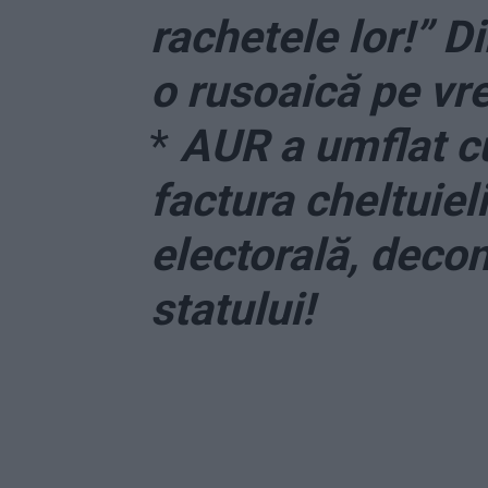
rachetele lor!” D
o rusoaică pe v
*
AUR a umflat cu
factura cheltuiel
electorală, decon
statului!