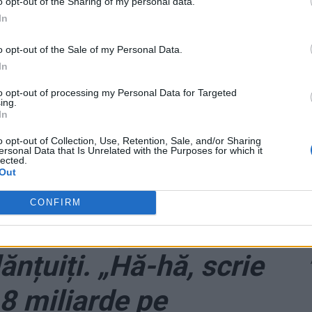
o opt-out of the Sharing of my personal data.
năvirea oamenilor și în alte părți, numai că, în cazul
In
istat cine s-a infectat la slujbă și cine nu. La Constanța,
ul conspiraționist Teodosie a chemat mii de oameni
o opt-out of the Sale of my Personal Data.
oameni în vârstă s-au călcat în picioare ca să ajungă mai
In
to opt-out of processing my Personal Data for Targeted
ing.
In
nd o
donație AICI.
Vă mulțumim!
o opt-out of Collection, Use, Retention, Sale, and/or Sharing
ersonal Data that Is Unrelated with the Purposes for which it
lected.
Out
 anti-american la
CONFIRM
 Dinescu și
nțuiți. „Hă-hă, scrie
8 miliarde pe