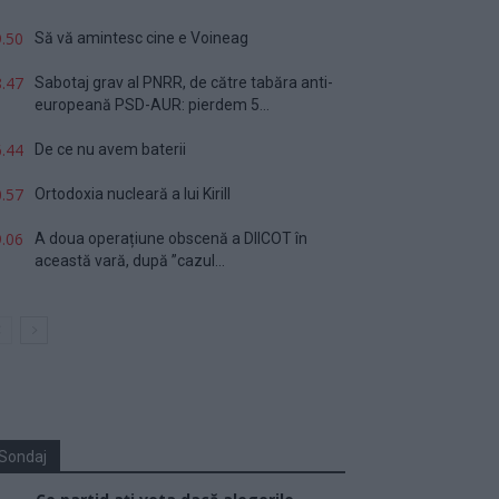
.50
Să vă amintesc cine e Voineag
.47
Sabotaj grav al PNRR, de către tabăra anti-
europeană PSD-AUR: pierdem 5...
.44
De ce nu avem baterii
.57
Ortodoxia nucleară a lui Kirill
.06
A doua operațiune obscenă a DIICOT în
această vară, după ”cazul...
Sondaj