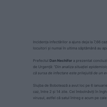
Incidența infectărilor a ajuns deja la 7,66 caz
locuitori și numai în ultima săptămână au ap
Prefectul
Dan Nechifor
a prezentat concluzii
de Urgență:
“Din analiza situației epidemiol
că sursa de infectare este prilejuită de un 
Slujba de Bobotează a avut loc pe 6 ianuarie,
caz, între 2 și 14 zile. Cei îmbolnăviți în în
virusul, astfel că satul întreg e acum pe cale