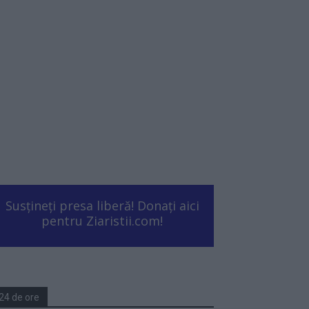
Susțineți presa liberă! Donați aici
pentru Ziaristii.com!
24 de ore