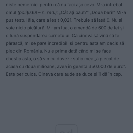
niște nemernici pentru că nu faci așa ceva. M-a întrebat
omul
(polițistul – n. red.):
„Cât ați băut?” „Două beri!” Mi-a
pus testul ăla, care a ieșit 0,021. Trebuie să iasă 0. Nu ai
voie nicio picătură. Mi-am luat o amendă de 600 de lei și
o lună suspendarea carnetului. Ca cineva să vină să te
pârască, mi se pare incredibil, și pentru asta am decis să
plec din România. Nu e prima dată când mi se face
chestia asta, o să vin cu dovezi: soția mea „a plecat de
acasă cu două milioane, avea în geantă 350.000 de euro”.
Este periculos. Cineva care aude se duce și îi dă în cap.