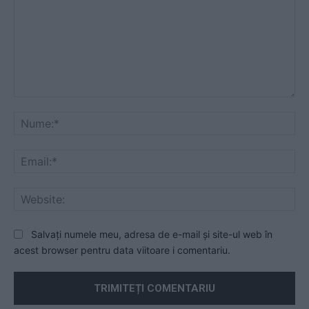
Comentariu:
Nu
Ema
Web
Salvați numele meu, adresa de e-mail și site-ul web în
acest browser pentru data viitoare i comentariu.