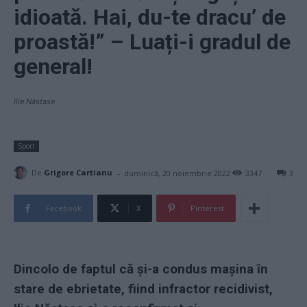
idioată. Hai, du-te dracu’ de
proastă!” – Luați-i gradul de
general!
Ilie Năstase
Sport
-
De
Grigore Cartianu
duminică, 20 noiembrie 2022
3347
3
Facebook
X
Pinterest
Dincolo de faptul că și-a condus mașina în
stare de ebrietate, fiind infractor recidivist,