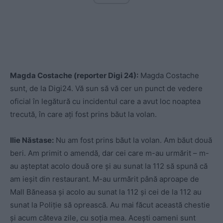
Magda Costache (reporter Digi 24):
Magda Costache
sunt, de la Digi24. Vă sun să vă cer un punct de vedere
oficial în legătură cu incidentul care a avut loc noaptea
trecută, în care ați fost prins băut la volan.
Ilie Năstase:
Nu am fost prins băut la volan. Am băut două
beri. Am primit o amendă, dar cei care m-au urmărit – m-
au așteptat acolo două ore și au sunat la 112 să spună că
am ieșit din restaurant. M-au urmărit până aproape de
Mall Băneasa și acolo au sunat la 112 și cei de la 112 au
sunat la Poliție să oprească. Au mai făcut această chestie
și acum câteva zile, cu soția mea. Acești oameni sunt