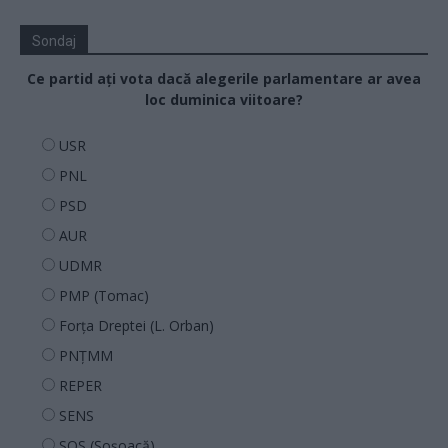
Sondaj
Ce partid ați vota dacă alegerile parlamentare ar avea
loc duminica viitoare?
USR
PNL
PSD
AUR
UDMR
PMP (Tomac)
Forța Dreptei (L. Orban)
PNȚMM
REPER
SENS
SOS (Șoșoacă)