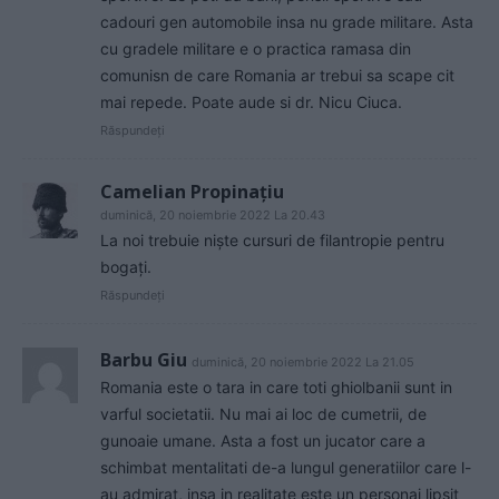
cadouri gen automobile insa nu grade militare. Asta
cu gradele militare e o practica ramasa din
comunisn de care Romania ar trebui sa scape cit
mai repede. Poate aude si dr. Nicu Ciuca.
Răspundeți
Camelian Propinațiu
duminică, 20 noiembrie 2022 La 20.43
La noi trebuie niște cursuri de filantropie pentru
bogați.
Răspundeți
Barbu Giu
duminică, 20 noiembrie 2022 La 21.05
Romania este o tara in care toti ghiolbanii sunt in
varful societatii. Nu mai ai loc de cumetrii, de
gunoaie umane. Asta a fost un jucator care a
schimbat mentalitati de-a lungul generatiilor care l-
au admirat, insa in realitate este un personaj lipsit