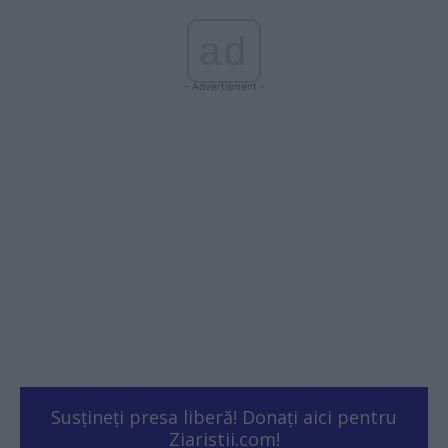
ad
- Advertisment -
Susțineți presa liberă! Donați aici pentru
Ziaristii.com!