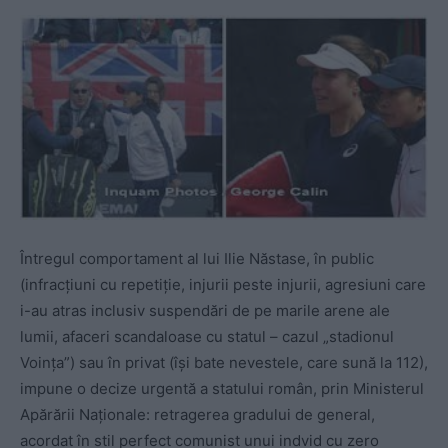
Întregul comportament al lui Ilie Năstase, în public
(infracțiuni cu repetiție, injurii peste injurii, agresiuni care
i-au atras inclusiv suspendări de pe marile arene ale
lumii, afaceri scandaloase cu statul – cazul „stadionul
Voința”) sau în privat (își bate nevestele, care sună la 112),
impune o decize urgentă a statului român, prin Ministerul
Apărării Naționale: retragerea gradului de general,
acordat în stil perfect comunist unui indvid cu zero