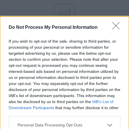
ad
Do Not Process My Personal Information
If you wish to opt-out of the sale, sharing to third parties, or
processing of your personal or sensitive information for
targeted advertising by us, please use the below opt-out
section to confirm your selection. Please note that after your
opt-out request is processed you may continue seeing
*
Regimul Iohannis-PSD e plesnit de Comisia
interest-based ads based on personal information utilized by
us or personal information disclosed to third parties prior to
Europeană: pensiile militarilor sunt pensii
your opt-out. You may separately opt-out of the further
speciale și trebuie reformate până la sfârșitul
disclosure of your personal information by third parties on the
anului!
IAB’s list of downstream participants. This information may
also be disclosed by us to third parties on the
IAB’s List of
Downstream Participants
that may further disclose it to other
*
Ciucă și Ciolacu, prinși cu o mare minciună:
third parties.
nici n-au negociat cu Comisia Europeană
Personal Data Processing Opt Outs
creșterea pragului de 9,4% din PIB pentru