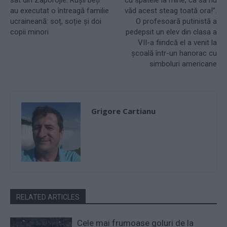
au executat o întreagă familie
văd acest steag toată ora!”.
ucraineană: soț, soție și doi
O profesoară putinistă a
copii minori
pedepsit un elev din clasa a
VII-a fiindcă el a venit la
școală într-un hanorac cu
simboluri americane
Grigore Cartianu
RELATED ARTICLES
Cele mai frumoase goluri de la