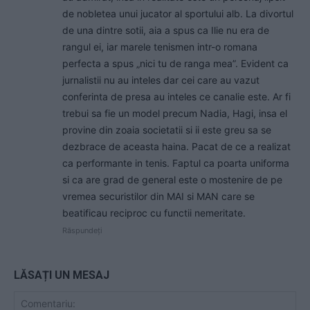
de nobletea unui jucator al sportului alb. La divortul
de una dintre sotii, aia a spus ca Ilie nu era de
rangul ei, iar marele tenismen intr-o romana
perfecta a spus „nici tu de ranga mea”. Evident ca
jurnalistii nu au inteles dar cei care au vazut
conferinta de presa au inteles ce canalie este. Ar fi
trebui sa fie un model precum Nadia, Hagi, insa el
provine din zoaia societatii si ii este greu sa se
dezbrace de aceasta haina. Pacat de ce a realizat
ca performante in tenis. Faptul ca poarta uniforma
si ca are grad de general este o mostenire de pe
vremea securistilor din MAI si MAN care se
beatificau reciproc cu functii nemeritate.
Răspundeți
LĂSAȚI UN MESAJ