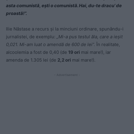
asta comunistă, ești o comunistă. Hai, du-te dracu’ de
proastă!”.
Ilie Năstase a recurs și la minciuni ordinare, spunându-i
jurnalistei, de exemplu:
„Mi-a pus testul ăla, care a ieșit
0,021. Mi-am luat o amendă de 600 de lei”.
În realitate,
alcoolemia a fost de 0,40 (de
19 ori
mai mare!), iar
amenda de 1.305 lei (de
2,2 ori
mai mare!).
- Advertisement -