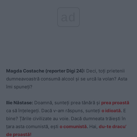
ad
Magda Costache (reporter Digi 24):
Deci, toți prietenii
dumneavoastră consumă alcool și se urcă la volan? Asta
îmi spuneți?
Ilie Năstase:
Doamnă, sunteți prea tânără și
prea proastă
ca să înțelegeți. Dacă v-am răspuns, sunteți
o idioată
.
E
bine? Țările civilizate au voie. Dacă dumneata trăiești în
țara asta comunistă, ești
o comunistă
.
Hai,
du-te dracu’
de proastă!