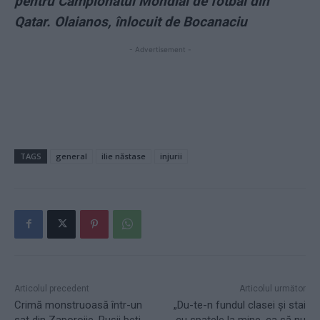
pentru Campionatul Mondial de fotbal din
Qatar. Olaianos, înlocuit de Bocanaciu
- Advertisement -
TAGS
general
ilie năstase
injurii
Articolul precedent
Articolul următor
Crimă monstruoasă într-un
„Du-te-n fundul clasei și stai
sat din Zaporojie. Rușii beți
cu spatele la mine, ca să nu