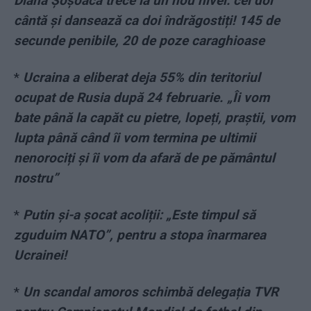
Diana Șoșoacă trece la un nou nivel: cei doi
cântă și dansează ca doi îndrăgostiți! 145 de
secunde penibile, 20 de poze caraghioase
*
Ucraina a eliberat deja 55% din teritoriul
ocupat de Rusia după 24 februarie. „Îi vom
bate până la capăt cu pietre, lopeți, praștii, vom
lupta până când îi vom termina pe ultimii
nenorociți și îi vom da afară de pe pământul
nostru”
*
Putin și-a șocat acoliții: „Este timpul să
zguduim NATO”, pentru a stopa înarmarea
Ucrainei!
*
Un scandal amoros schimbă delegația TVR