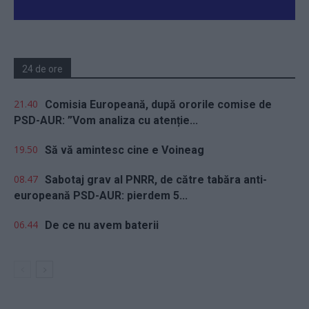
24 de ore
21.40
Comisia Europeană, după ororile comise de
PSD-AUR: ”Vom analiza cu atenție...
19.50
Să vă amintesc cine e Voineag
08.47
Sabotaj grav al PNRR, de către tabăra anti-
europeană PSD-AUR: pierdem 5...
06.44
De ce nu avem baterii