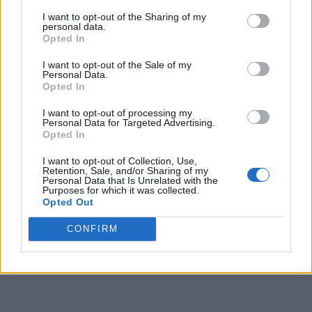
pensii!
I want to opt-out of the Sharing of my
personal data.
Opted In
*
STENOGRAME. Circ și revoltă anti-Ciucă la
I want to opt-out of the Sale of my
ședința conducerii PNL pe tema pensiilor: „Ce
Personal Data.
Opted In
sunt, papagal?”. Au promis creșteri de 15%,
I want to opt-out of processing my
premierul Ciucă le mărește cu doar 6,2% pentru
Personal Data for Targeted Advertising.
că așa i-a zis „Marcel”
Opted In
I want to opt-out of Collection, Use,
Retention, Sale, and/or Sharing of my
*
Statele UE caută soluții să ajute și corupta
Personal Data that Is Unrelated with the
Purposes for which it was collected.
Românie să intre în Spațiul Schengen: se
Opted Out
discută formarea unei comisii de monitorizare
CONFIRM
după modelul MCV