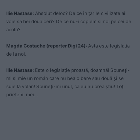
Ilie Năstase:
Absolut deloc? De ce în țările civilizate ai
voie să bei două beri? De ce nu-i copiem și noi pe cei de
acolo?
Magda Costache (reporter Digi 24):
Asta este legislația
de la noi.
Ilie Năstase:
Este o legislație proastă, doamnă! Spuneți-
mi și mie un român care nu bea o bere sau două și se
suie la volan! Spuneți-mi unul, că eu nu prea știu! Toți
prietenii mei…