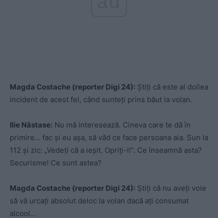
ad
Magda Costache (reporter Digi 24):
Știți că este al doilea
incident de acest fel, când sunteți prins băut la volan.
Ilie Năstase:
Nu mă interesează. Cineva care te dă în
primire… fac și eu așa, să văd ce face persoana aia. Sun la
112 și zic: „Vedeți că a ieșit. Opriți-l!”. Ce înseamnă asta?
Securisme! Ce sunt astea?
Magda Costache (reporter Digi 24):
Știți că nu aveți voie
să vă urcați absolut deloc la volan dacă ați consumat
alcool…