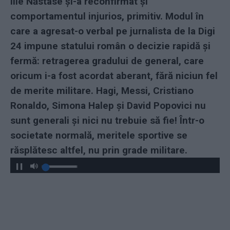
Ilie Năstase și-a reconfirmat și
comportamentul injurios, primitiv. Modul în
care a agresat-o verbal pe jurnalista de la Digi
24 impune statului român o decizie rapidă și
fermă: retragerea gradului de general, care
oricum i-a fost acordat aberant, fără niciun fel
de merite militare. Hagi, Messi, Cristiano
Ronaldo, Simona Halep și David Popovici nu
sunt generali și nici nu trebuie să fie! Într-o
societate normală, meritele sportive se
răsplătesc altfel, nu prin grade militare.