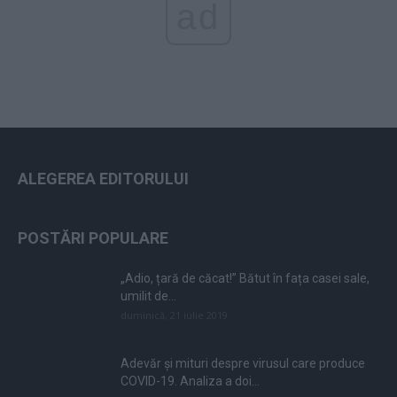
ad
ALEGEREA EDITORULUI
POSTĂRI POPULARE
„Adio, țară de căcat!” Bătut în fața casei sale,
umilit de...
duminică, 21 iulie 2019
Adevăr și mituri despre virusul care produce
COVID-19. Analiza a doi...