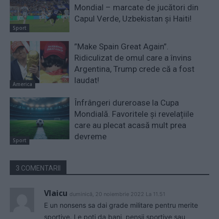
Mondial – marcate de jucători din
Capul Verde, Uzbekistan și Haiti!
Sport
”Make Spain Great Again”.
Ridiculizat de omul care a învins
Argentina, Trump crede că a fost
laudat!
America
Înfrângeri dureroase la Cupa
Mondială. Favoritele și revelațiile
care au plecat acasă mult prea
devreme
Sport
3 COMENTARII
Vlaicu
duminică, 20 noiembrie 2022 La 11.51
E un nonsens sa dai grade militare pentru merite
sportive. Le poti da bani, pensii sportive sau