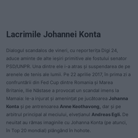
Lacrimile Johannei Konta
Dialogul scandalos de vineri, cu reporterița Digi 24,
aduce aminte de alte ieșiri primitive ale fostului senator
PSD/UNPR. Una dintre ele i-a atras și suspendarea de pe
arenele de tenis ale lumii. Pe 22 aprilie 2017, în prima zi a
confruntării din Fed Cup dintre Romania și Marea
Britanie, Ilie Năstase a provocat un scandal imens la
Mamaia: le-a injurat și amenințat pe jucătoarea
Johanna
Konta
și pe antrenoarea
Anne Keothavong,
dar și pe
arbitrul principal al meciului, elvețianul
Andreas Egli.
De
neuitat au rămas imaginile cu Johanna Konta (pe atunci,
în Top 20 mondial) plângând în hohote.