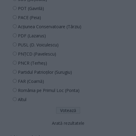
POT (Gavrilă)
PACE (Peia)
Acțiunea Conservatoare (Târziu)
PDF (Lazarus)
PUSL (D. Voiculescu)
PNȚCD (Pavelescu)
PNCR (Terheș)
Partidul Patrioților (Surugiu)
FAR (Coarnă)
România pe Primul Loc (Ponta)
Altul
Arată rezultatele