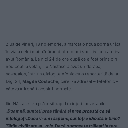
Ziua de vineri, 18 noiembrie, a marcat o nouă bornă urâtă
în viața celui mai bădăran dintre marii sportivi pe care i-a
avut România. La nici 24 de ore după ce a fost prins din
nou beat la volan, Ilie Năstase a avut un derapaj
scandalos, într-un dialog telefonic cu o reporteriță de la
Digi 24,
Magda Costache,
care i-a adresat – tefefonic –
câteva întrebări absolut normale.
Ilie Năstase s-a prăbușit rapid în injurii mizerabile:
„Doamnă, sunteți prea tânără și
prea proastă ca să
înțelegeți. Dacă v-am răspuns, sunteți o idioată. E bine?
Țările civilizate au voie. Dacă dumneata trăiești în țara