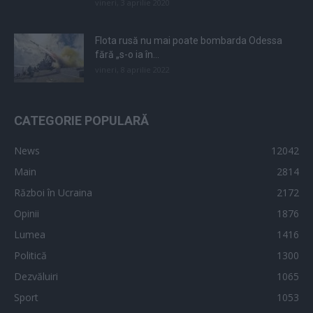
vineri, 3 aprilie 2020
Flota rusă nu mai poate bombarda Odessa
fără „s-o ia în...
vineri, 8 aprilie 2022
CATEGORIE POPULARĂ
News
12042
Main
2814
Război în Ucraina
2172
Opinii
1876
Lumea
1416
Politică
1300
Dezvăluiri
1065
Sport
1053