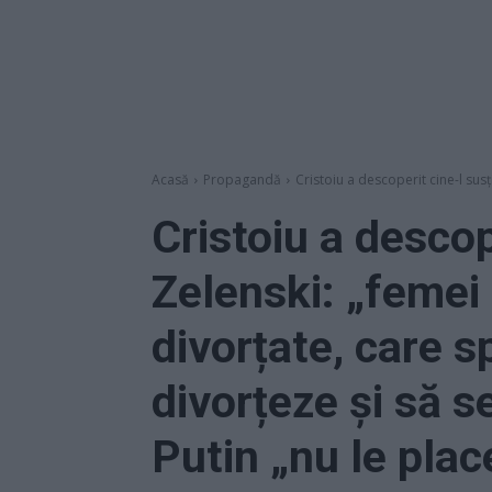
Acasă
Propagandă
Cristoiu a descoperit cine-l sus
Cristoiu a descop
Zelenski: „femei
divorțate, care s
divorțeze și să s
Putin „nu le plac