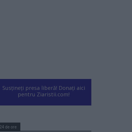
Susțineți presa liberă! Donați aici
pentru Ziaristii.com!
24 de ore