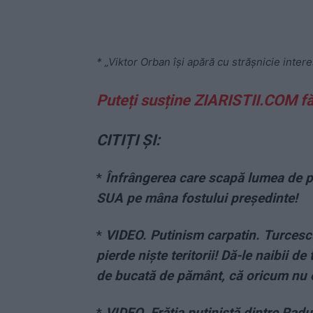
* „Viktor Orban își apără cu strășnicie intere
Puteți susține ZIARISTII.COM f
CITIȚI ȘI:
*
Înfrângerea care scapă lumea de pe
SUA pe mâna fostului președinte!
*
VIDEO. Putinism carpatin. Turcesc
pierde niște teritorii! Dă-le naibii de 
de bucată de pământ, că oricum nu er
*
VIDEO. Frăția putinistă dintre Rad