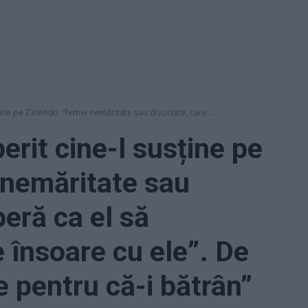
ține pe Zelenski: "femei nemăritate sau divorțate, care...
erit cine-l susține pe
 nemăritate sau
peră ca el să
e însoare cu ele”. De
e pentru că-i bătrân”