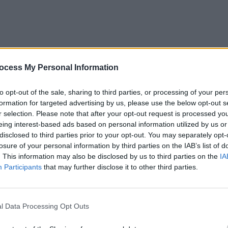
ocess My Personal Information
to opt-out of the sale, sharing to third parties, or processing of your per
formation for targeted advertising by us, please use the below opt-out s
r selection. Please note that after your opt-out request is processed y
eing interest-based ads based on personal information utilized by us or
disclosed to third parties prior to your opt-out. You may separately opt-
ui, același Robert Turcescu – jignește grosolan sute
losure of your personal information by third parties on the IAB’s list of
 milioane de românce, pe care le descrie batjocoritor:
. This information may also be disclosed by us to third parties on the
IA
tea să divorțeze și să se însoare cu ele, pentru că ele
Participants
that may further disclose it to other third parties.
ur:
„nu le place Putin, că-i bătrân”,
zice Cristoiu, în
l Data Processing Opt Outs