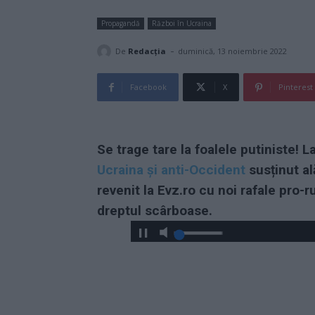
Propagandă
Război în Ucraina
-
De
Redacţia
duminică, 13 noiembrie 2022
Facebook
X
Pinterest
Se trage tare la foalele putiniste!
Ucraina și anti-Occident
susținut al
revenit la Evz.ro cu noi rafale pro
dreptul scârboase.