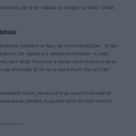
 Americii, dar și să-i aducă un omagiu lui Viktor Orban,
istoiu
acebook, neavând ce face, se concentrează pe… își fac
mpărțire. De regulă, e o categorie
(formată – n. red.)
ki, că e tânăr, frumos și ar putea să divorțeze și să se
 sau divorțate. Și lor nu le place Putin. De ce? Că-i
eocamdată rușilor, pentru că ei au cucerit o bucată de
ucata aia de pământ, nu putem vorbi de nicio victorie
 Advertisement -