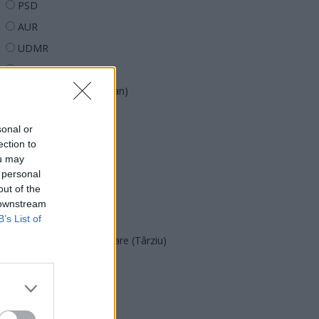
PSD
AUR
UDMR
PMP (Tomac)
Forța Dreptei (L. Orban)
PNȚMM
sonal or
REPER
ection to
SENS
ou may
 personal
SOS (Șoșoacă)
out of the
POT (Gavrilă)
 downstream
PACE (Peia)
B’s List of
Acțiunea Conservatoare (Târziu)
PDF (Lazarus)
PUSL (D. Voiculescu)
PNȚCD (Pavelescu)