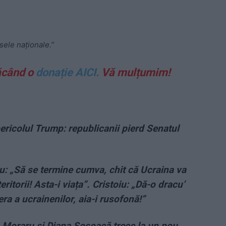
sele naționale.”
ăcând o
donație AICI.
Vă mulțumim!
ricolul Trump: republicanii pierd Senatul
u: „Să se termine cumva, chit că Ucraina va
teritorii! Asta-i viața”. Cristoiu: „Dă-o dracu’
a a ucrainenilor, aia-i rusofonă!”
u Moraru și Diana Șoșoacă trece la un nou