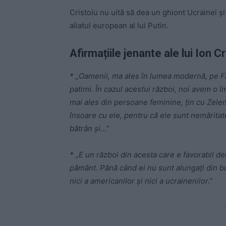
Cristoiu nu uită să dea un ghiont Ucrainei și
aliatul european al lui Putin.
Afirmațiile jenante ale lui Ion Cr
* „Oamenii, ma ales în lumea modernă, pe F
patimi. În cazul acestui război, noi avem o î
mai ales din persoane feminine, țin cu Zelens
însoare cu ele, pentru că ele sunt nemăritate
bătrân și…”
* „E un război din acesta care e favorabil d
pământ. Până când ei nu sunt alungați din b
nici a americanilor și nici a ucrainenilor.”
-