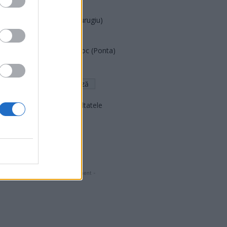
PNCR (Terheș)
Partidul Patrioților (Surugiu)
FAR (Coarnă)
România pe Primul Loc (Ponta)
Altul
Arată rezultatele
Arhiva sondajelor
- Advertisment -