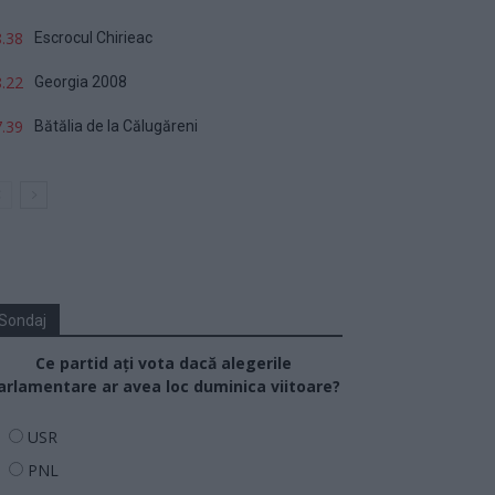
.38
Escrocul Chirieac
.22
Georgia 2008
.39
Bătălia de la Călugăreni
Sondaj
Ce partid ați vota dacă alegerile
arlamentare ar avea loc duminica viitoare?
USR
PNL