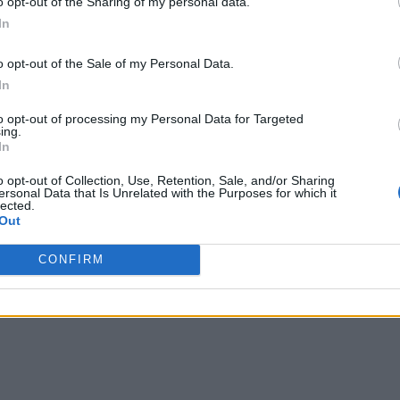
o opt-out of the Sharing of my personal data.
In
ea sunt argumentele pentru care numeroase femei din
inei, Volodimir Zelenski, și-l detestă pe dictatorul
o opt-out of the Sale of my Personal Data.
tație i-ar aduce „maestrului” o amendă consistentă
In
a Consiliul Național pentru Combaterea Discriminării
to opt-out of processing my Personal Data for Targeted
ing.
In
 Advertisement -
o opt-out of Collection, Use, Retention, Sale, and/or Sharing
ersonal Data that Is Unrelated with the Purposes for which it
lected.
Out
CONFIRM