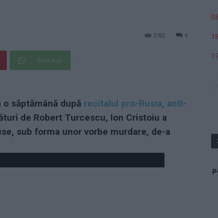
08
18
3782
9
17
WhatsApp
 La o săptămână după
recitalul pro-Rusia, anti-
ături de Robert Turcescu, Ion Cristoiu a
-ruse, sub forma unor vorbe murdare, de-a
p