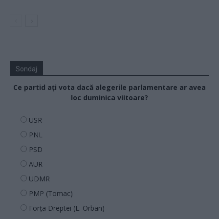
Sondaj
Ce partid ați vota dacă alegerile parlamentare ar avea
loc duminica viitoare?
USR
PNL
PSD
AUR
UDMR
PMP (Tomac)
Forța Dreptei (L. Orban)