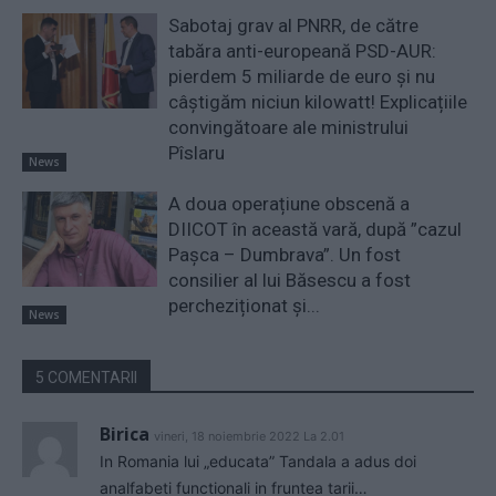
Sabotaj grav al PNRR, de către
tabăra anti-europeană PSD-AUR:
pierdem 5 miliarde de euro și nu
câștigăm niciun kilowatt! Explicațiile
convingătoare ale ministrului
Pîslaru
News
A doua operațiune obscenă a
DIICOT în această vară, după ”cazul
Pașca – Dumbrava”. Un fost
consilier al lui Băsescu a fost
percheziționat și...
News
5 COMENTARII
Birica
vineri, 18 noiembrie 2022 La 2.01
In Romania lui „educata” Tandala a adus doi
analfabeti functionali in fruntea tarii…