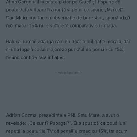
Alina Gorghiu îl ia peste picior pe Ciucă și-i spune că
poate data viitoare îi anunță și pe ei ce spune „Marcel”.
Dan Motreanu face o observație de bun-simț, spunând că
nici măcar 15% nu e suficient comparativ cu inflația.
Raluca Turcan adaugă că e nu doar o obligație morală, dar
și una legală să se majoreze punctul de pensie cu 15%,
ținând cont de rata inflației.
- Advertisement -
Adrian Cozma, președintele PNL Satu Mare, a avut o
revelație: „Ce sunt? Papagal?”. El a spus că de două luni
repetă la posturile TV că pensiile cresc cu 15%, iar acum