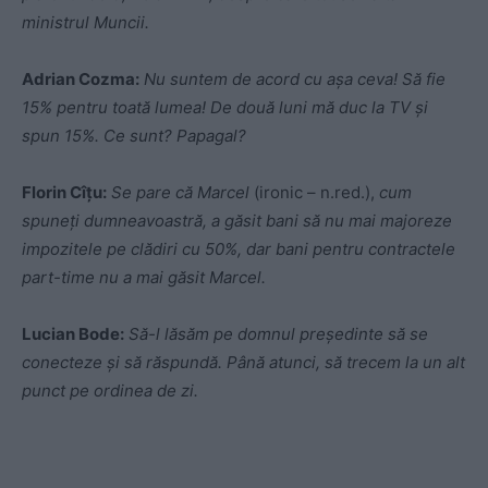
ministrul Muncii.
Adrian Cozma:
Nu suntem de acord cu așa ceva! Să fie
15% pentru toată lumea! De două luni mă duc la TV și
spun 15%. Ce sunt? Papagal?
Florin Cîțu:
Se pare că Marcel
(ironic – n.red.),
cum
spuneți dumneavoastră, a găsit bani să nu mai majoreze
impozitele pe clădiri cu 50%, dar bani pentru contractele
part-time nu a mai găsit Marcel.
Lucian Bode:
Să-l lăsăm pe domnul președinte să se
conecteze și să răspundă. Până atunci, să trecem la un alt
punct pe ordinea de zi.