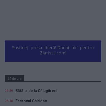
Susțineți presa liberă! Donați aici pentru
Ziaristii.com!
24 de ore
09.39
Bătălia de la Călugăreni
08.38
Escrocul Chirieac