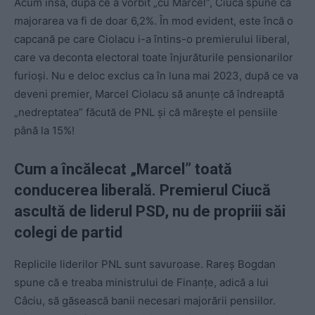
Acum însă, după ce a vorbit „cu Marcel”, Ciucă spune că
majorarea va fi de doar 6,2%. În mod evident, este încă o
capcană pe care Ciolacu i-a întins-o premierului liberal,
care va deconta electoral toate înjurăturile pensionarilor
furioși. Nu e deloc exclus ca în luna mai 2023, după ce va
deveni premier, Marcel Ciolacu să anunțe că îndreaptă
„nedreptatea” făcută de PNL și că mărește el pensiile
până la 15%!
Cum a încălecat „Marcel” toată
conducerea liberală. Premierul Ciucă
ascultă de liderul PSD, nu de propriii săi
colegi de partid
Replicile liderilor PNL sunt savuroase. Rareș Bogdan
spune că e treaba ministrului de Finanțe, adică a lui
Câciu, să găsească banii necesari majorării pensiilor.