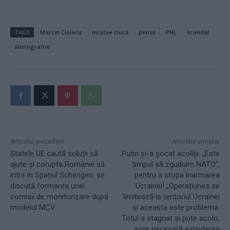
TAGS
Marcel Ciolacu
nicolae ciucă
pensii
PNL
scandal
stenograme
Articolul precedent
Articolul următor
Statele UE caută soluții să
Putin și-a șocat acoliții: „Este
ajute și corupta Românie să
timpul să zguduim NATO”,
intre în Spațiul Schengen: se
pentru a stopa înarmarea
discută formarea unei
Ucrainei! „Operațiunea se
comisii de monitorizare după
limitează la teritoriul Ucrainei
modelul MCV
și aceasta este problema.
Totul a stagnat și pute acolo,
este necesară extinderea