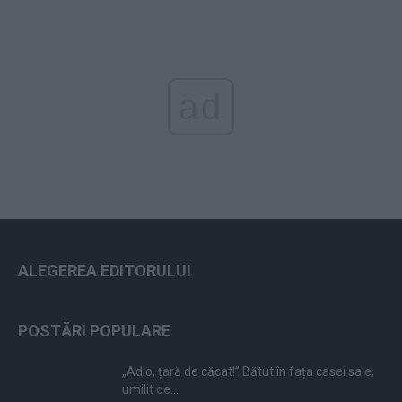
ad
ALEGEREA EDITORULUI
POSTĂRI POPULARE
„Adio, țară de căcat!” Bătut în fața casei sale,
umilit de...