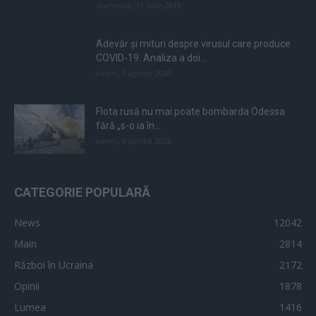
duminică, 21 iulie 2019
Adevăr și mituri despre virusul care produce
COVID-19. Analiza a doi...
vineri, 3 aprilie 2020
Flota rusă nu mai poate bombarda Odessa
fără „s-o ia în...
vineri, 8 aprilie 2022
CATEGORIE POPULARĂ
News
12042
Main
2814
Război în Ucraina
2172
Opinii
1878
Lumea
1416