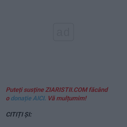
ad
Puteți susține ZIARISTII.COM făcând
o
donație AICI.
Vă mulțumim!
CITIȚI ȘI: