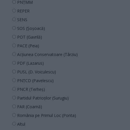
PNȚMM
REPER
SENS
SOS (Șoșoacă)
POT (Gavrilă)
PACE (Peia)
Acțiunea Conservatoare (Târziu)
PDF (Lazarus)
PUSL (D. Voiculescu)
PNȚCD (Pavelescu)
PNCR (Terheș)
Partidul Patrioților (Surugiu)
FAR (Coarnă)
România pe Primul Loc (Ponta)
Altul