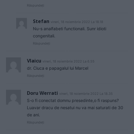
Răspundeți
Stefan
vineri, 18 noiembrie 2022 La 18.18
Nu-s analfabeti functionali. Sunr idioti
congenitali.
Răspundeți
Vlaicu
vineri, 18 noiembrie 2022 La 6.55
dr. Ciuca e papagalul lui Marcel
Răspundeți
Doru Werrati
vineri, 18 noiembrie 2022 La 18.35
S-o fi conectat domnu presedinte,o fi raspuns?
Luavar dracu de nesatui nu va mai saturati de 30
de ani.
Răspundeți