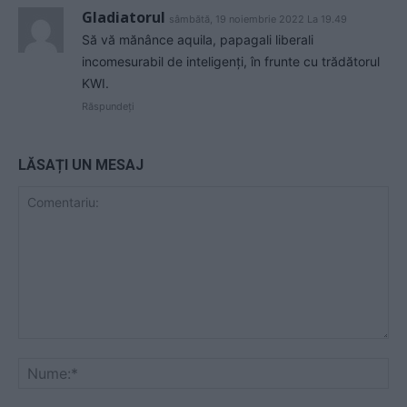
Gladiatorul
sâmbătă, 19 noiembrie 2022 La 19.49
Să vă mănânce aquila, papagali liberali
incomesurabil de inteligenți, în frunte cu trădătorul
KWI.
Răspundeți
LĂSAȚI UN MESAJ
Comentariu:
Nu