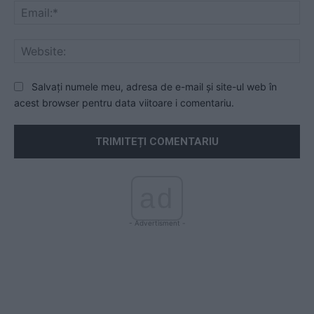
Ema
Web
Salvați numele meu, adresa de e-mail și site-ul web în
acest browser pentru data viitoare i comentariu.
ad
- Advertisment -