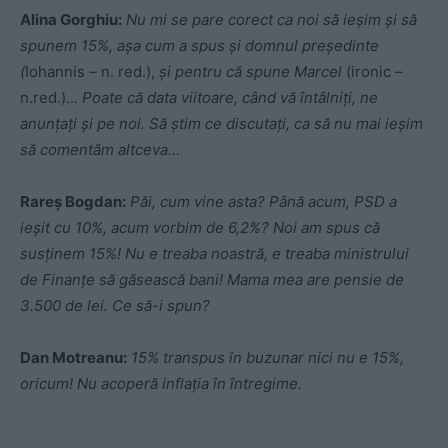
Alina Gorghiu:
Nu mi se pare corect ca noi să ieșim și să
spunem 15%, așa cum a spus și domnul președinte
(
Iohannis – n. red.),
și pentru că spune Marcel
(ironic –
n.red.)..
. Poate că data viitoare, când vă întâlniți, ne
anunțați și pe noi. Să știm ce discutați, ca să nu mai ieșim
să comentăm altceva…
Rareș Bogdan:
Păi, cum vine asta? Până acum, PSD a
ieșit cu 10%, acum vorbim de 6,2%? Noi am spus că
susținem 15%! Nu e treaba noastră, e treaba ministrului
de Finanțe să găsească bani! Mama mea are pensie de
3.500 de lei. Ce să-i spun?
Dan Motreanu:
15% transpus în buzunar nici nu e 15%,
oricum! Nu acoperă inflația în întregime.