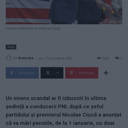
Ciolacu ia deciziile cu mâna lui Ciucă
News
-
De
Redacţia
joi, 17 noiembrie 2022
3287
5
Facebook
X
Pinterest
Un imens scandal ar fi izbucnit în ultima
ședință a conducerii PNL după ce șeful
partidului și premierul Nicolae Ciucă a anunțat
că va mări pensiile, de la 1 ianuarie, cu doar