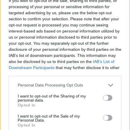
If you wish to opt-out of the sale, sharing to third parties, or
processing of your personal or sensitive information for
targeted advertising by us, please use the below opt-out
section to confirm your selection. Please note that after your
opt-out request is processed you may continue seeing
interest-based ads based on personal information utilized by
us or personal information disclosed to third parties prior to
your opt-out. You may separately opt-out of the further
ad
disclosure of your personal information by third parties on the
IAB’s list of downstream participants. This information may
also be disclosed by us to third parties on the
IAB’s List of
Downstream Participants
that may further disclose it to other
third parties.
Personal Data Processing Opt Outs
I want to opt-out of the Sharing of my
personal data.
Opted In
*
Rechizitoriul Tel Drum: Bogdan Chireac și
I want to opt-out of the Sale of my
Radu Tudor (Antena 3) erau plătiți de gruparea
Personal Data.
Opted In
infracțională a lui Liviu Dragnea