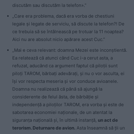
discutăm sau discutăm la telefon».”
„Care era problema, dac
ă era vorba de chestiuni
legale şi legate de serviciu, să discute la telefon?! De
ce trebuia să se întâlnească pe trotuar la 11 noaptea?
Aici nu are absolut nicio apărare acest Cuc.”
„Mai e ceva relevant: doamna Mezei este inconştientă.
Ea relatează că atunci când Cuc i-a cerut asta, a
refuzat, aducând ca argument faptul că piloţii sunt
piloţi TAROM, bărbaţi adevăraţi, şi nu o vor asculta, ei
îşi vor respecta meseria şi vor conduce avioanele.
Doamna nu realizează că până să ajungă la
considerente de felul ăsta, de bărbăţie şi
independenţă a piloţilor TAROM, era vorba şi este de
sabotarea economiei naţionale, de un atentat la
siguranţa naţională şi, în ultimă instanţă,
un act de
terorism. Deturnare de avion.
Asta înseamnă să ţii un