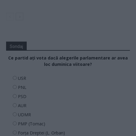
Sondaj
Ce partid ați vota dacă alegerile parlamentare ar avea
loc duminica viitoare?
USR
PNL
PSD
AUR
UDMR
PMP (Tomac)
Forța Dreptei (L. Orban)