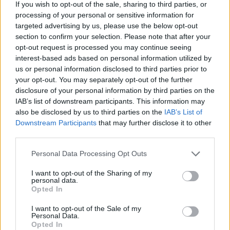
If you wish to opt-out of the sale, sharing to third parties, or
Alba-neagra lui Boris
PSD S.A., fabrica de deșeuri
processing of your personal or sensitive information for
Johnson: a cerut UE să
prezidențiale: bolșevicul
targeted advertising by us, please use the below opt-out
amâne Brexit-ul cu trei luni,
Iliescu, pușcăriașul Năstase,
section to confirm your selection. Please note that after your
dar nu e de acord cu
„prostănacul” Geoană,
opt-out request is processed you may continue seeing
amânarea! Clovnul nu și-a
mitomanul Ponta și tuta
interest-based ads based on personal information utilized by
semnat scrisoarea
Dăncilă
us or personal information disclosed to third parties prior to
your opt-out. You may separately opt-out of the further
disclosure of your personal information by third parties on the
IAB’s list of downstream participants. This information may
Redacţia
also be disclosed by us to third parties on the
IAB’s List of
Downstream Participants
that may further disclose it to other
third parties.
Personal Data Processing Opt Outs
I want to opt-out of the Sharing of my
personal data.
Opted In
RELATED ARTICLES
I want to opt-out of the Sale of my
Personal Data.
Comisia Europeană, după ororile
Opted In