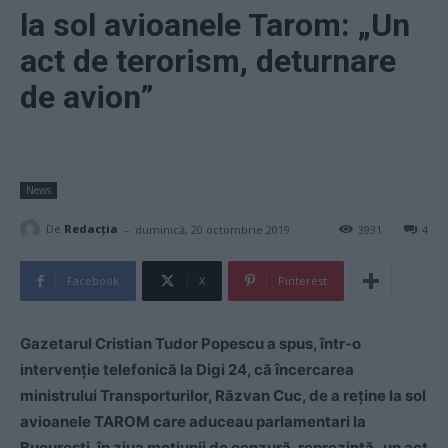
la sol avioanele Tarom: „Un
act de terorism, deturnare
de avion”
News
-
De
Redacţia
duminică, 20 octombrie 2019
3931
4
Facebook
X
Pinterest
Gazetarul Cristian Tudor Popescu a spus, într-o
intervenţie telefonică la Digi 24, că încercarea
ministrului Transporturilor, Răzvan Cuc, de a reţine la sol
avioanele TAROM care aduceau parlamentari la
Bucureşti, în ziua moţiunii de cenzură, reprezintă „un act