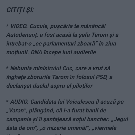
CITIȚI ȘI:
*
VIDEO. Cucule, pușcăria te mănâncă!
Autodenunț: a fost acasă la șefa Tarom și a
întrebat-o „ce parlamentari zboară” în ziua
moțiunii. DNA începe luni audierile
*
Nebunia ministrului Cuc, care a vrut să
înghețe zborurile Tarom în folosul PSD, a
declanșat duelul aspru al piloților
*
AUDIO. Candidata lui Voiculescu îl acuză pe
„Varan”, plângând, că i-a furat banii de
campanie și îi șantajează soțul bancher. „Jegul
ăsta de om”, „o mizerie umană!”, „viermele