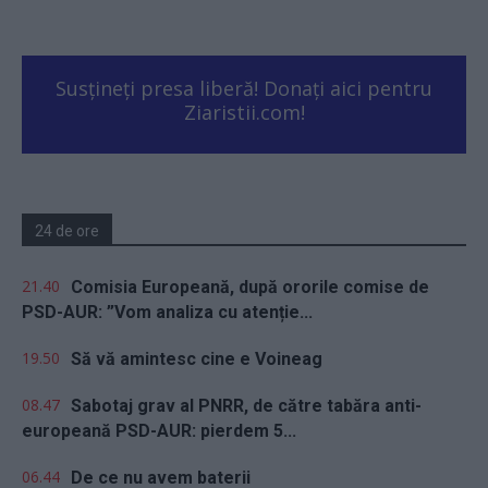
Susțineți presa liberă! Donați aici pentru
Ziaristii.com!
24 de ore
21.40
Comisia Europeană, după ororile comise de
PSD-AUR: ”Vom analiza cu atenție...
19.50
Să vă amintesc cine e Voineag
08.47
Sabotaj grav al PNRR, de către tabăra anti-
europeană PSD-AUR: pierdem 5...
06.44
De ce nu avem baterii