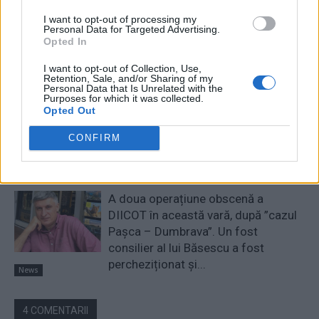
comise de PSD-AUR: ”Vom analiza
cu atenție modificările aduse legii.
I want to opt-out of processing my
Personal Data for Targeted Advertising.
Există riscul unor consecințe
Opted In
financiare”
Main
I want to opt-out of Collection, Use,
Retention, Sale, and/or Sharing of my
Sabotaj grav al PNRR, de către
Personal Data that Is Unrelated with the
Purposes for which it was collected.
tabăra anti-europeană PSD-AUR:
Opted Out
pierdem 5 miliarde de euro și nu
câștigăm niciun kilowatt! Explicațiile
CONFIRM
convingătoare ale ministrului
Pîslaru
News
A doua operațiune obscenă a
DIICOT în această vară, după ”cazul
Pașca – Dumbrava”. Un fost
consilier al lui Băsescu a fost
percheziționat și...
News
4 COMENTARII