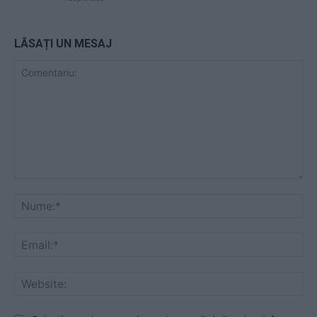
LĂSAȚI UN MESAJ
Comentariu:
Nu
Ema
Web