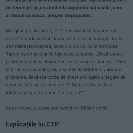
de terorism” şi „un atentat la siguranţa naţională”, care
ar trebui să aducă „ani grei de pușcărie”.
Mergând pe firul logic, CTP observă încă un element
care-l înfundă pe Cuc: faptul că ministrul Transporturilor
se întâlnește noaptea, pe la ora 23.00, cu directoarea
Tarom pe un trotuar, în fața casei acesteia. „Dacă avea o
problemă, reacţia absolut normală a ministrului era: «Vino
la birou să discutăm, sau discutăm la telefon». Care era
problema, dac
ă era vorba de chestiuni legale şi legate de
serviciu, să discute la telefon?! De ce trebuia să se
întâlnească pe trotuar la 11 noaptea?”
https://www.youtube.com/watch?v=R6Qy1htbfsU
Explicațiile lui CTP