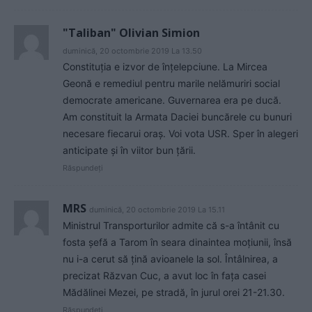
"Taliban" Olivian Simion
duminică, 20 octombrie 2019 La 13.50
Constituția e izvor de înțelepciune. La Mircea
Geonă e remediul pentru marile nelămuriri social
democrate americane. Guvernarea era pe ducă.
Am constituit la Armata Daciei buncărele cu bunuri
necesare fiecarui oraș. Voi vota USR. Sper în alegeri
anticipate și în viitor bun țării.
Răspundeți
MRS
duminică, 20 octombrie 2019 La 15.11
Ministrul Transporturilor admite că s-a întânit cu
fosta șefă a Tarom în seara dinaintea moțiunii, însă
nu i-a cerut să țină avioanele la sol. Întâlnirea, a
precizat Răzvan Cuc, a avut loc în fața casei
Mădălinei Mezei, pe stradă, în jurul orei 21-21.30.
Răspundeți