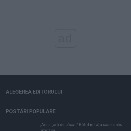
ad
ALEGEREA EDITORULUI
POSTĂRI POPULARE
„Adio, țară de căcat!” Bătut în fața casei sale,
umilit de...