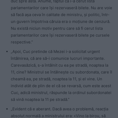
duc spre asta. Anume, faptul că i-a cerut lista
parlamentarilor care îşi rezervaseră bilete. Nu are voie
să facă aşa ceva în calitate de ministru, şi politic, într-
un guvern împotriva căruia era o moţiune de cenzură.
Nu există niciun motiv pentru care să fi cerut lista
parlamentarilor care îşi rezervaseră bilete pe cursele
respective.”
„Apoi, Cuc pretinde că Mezei i-a solicitat urgent
întâlnirea, că are să-i comunice lucruri importante.
Carevasăzică, s-a întâlnit cu ea pe stradă, noaptea la
11, cine?
Ministrul se
întâlneşte cu subordonata, care îl
cheamă ea, pe stradă, noaptea la 11, şi el vine. Un
individ atât de plin de el că se revarsă, cum este acest
Cuc, adică ministrul, răspunde la ordinul subordonatei
să vină noaptea la 11 pe stradă.”
„Evident că e aberant. Dacă avea o problemă, reacţia
absolut normală a ministrului era: «Vino la birou, să