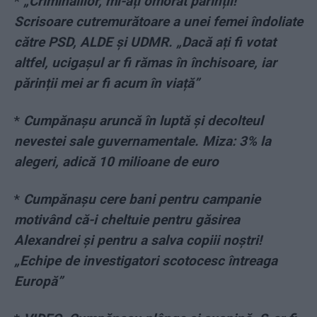
*
„Criminalilor, mi-ați omorât părinții!”
Scrisoare cutremurătoare a unei femei îndoliate
către PSD, ALDE și UDMR. „Dacă ați fi votat
altfel, ucigașul ar fi rămas în închisoare, iar
părinții mei ar fi acum în viață”
*
Cumpănașu aruncă în luptă și decolteul
nevestei sale guvernamentale. Miza: 3% la
alegeri, adică 10 milioane de euro
*
Cumpănașu cere bani pentru campanie
motivând că-i cheltuie pentru găsirea
Alexandrei și pentru a salva copiii noștri!
„Echipe de investigatori scotocesc întreaga
Europă”