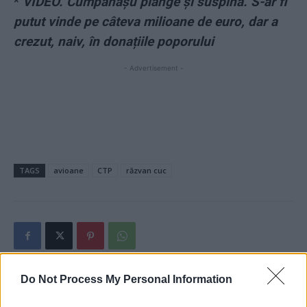
*
VIDEO. Cumpănașu plânge și suspină. S-ar fi
putut vinde pe câteva milioane de euro, dar a
crezut, naiv, în donațiile poporului
- Advertisement -
TAGS
avioane
CTP
răzvan cuc
Do Not Process My Personal Information
Articolul precedent
Articolul următor