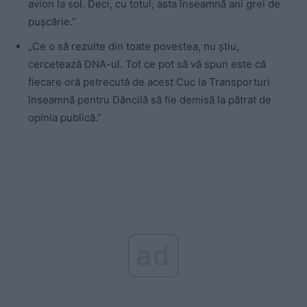
avion la sol. Deci, cu totul, asta înseamnă ani grei de
puşcărie.”
„Ce o să rezulte din toate povestea, nu ştiu,
cercetează DNA-ul. Tot ce pot să vă spun este că
fiecare oră petrecută de acest Cuc la Transporturi
înseamnă pentru Dăncilă să fie demisă la pătrat de
opinia publică.”
ad