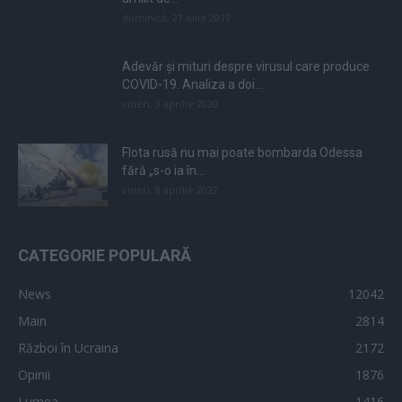
duminică, 21 iulie 2019
Adevăr și mituri despre virusul care produce
COVID-19. Analiza a doi...
vineri, 3 aprilie 2020
Flota rusă nu mai poate bombarda Odessa
fără „s-o ia în...
vineri, 8 aprilie 2022
CATEGORIE POPULARĂ
News
12042
Main
2814
Război în Ucraina
2172
Opinii
1876
Lumea
1416