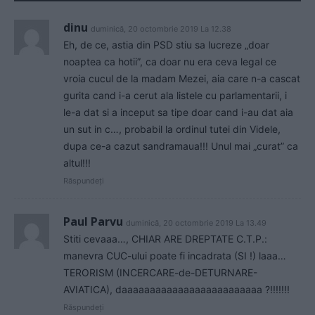
dinu
duminică, 20 octombrie 2019 La 12.38
Eh, de ce, astia din PSD stiu sa lucreze „doar
noaptea ca hotii”, ca doar nu era ceva legal ce
vroia cucul de la madam Mezei, aia care n-a cascat
gurita cand i-a cerut ala listele cu parlamentarii, i
le-a dat si a inceput sa tipe doar cand i-au dat aia
un sut in c…, probabil la ordinul tutei din Videle,
dupa ce-a cazut sandramaua!!! Unul mai „curat” ca
altul!!!
Răspundeți
Paul Parvu
duminică, 20 octombrie 2019 La 13.49
Stiti cevaaa…, CHIAR ARE DREPTATE C.T.P.:
manevra CUC-ului poate fi incadrata (SI !) laaa…
TERORISM (INCERCARE-de-DETURNARE-
AVIATICA), daaaaaaaaaaaaaaaaaaaaaaaaa ?!!!!!!!
Răspundeți