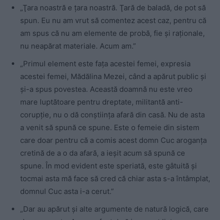
„Ţara noastră e ţara noastră. Ţară de baladă, de pot să
spun. Eu nu am vrut să comentez acest caz, pentru că
am spus că nu am elemente de probă, fie şi raţionale,
nu neapărat materiale. Acum am.”
„Primul element este faţa acestei femei, expresia
acestei femei, Mădălina Mezei, când a apărut public şi
şi-a spus povestea. Această doamnă nu este vreo
mare luptătoare pentru dreptate, militantă anti-
corupţie, nu o dă conştiinţa afară din casă. Nu de asta
a venit să spună ce spune. Este o femeie din sistem
care doar pentru că a comis acest domn Cuc aroganţa
cretină de a o da afară, a ieşit acum să spună ce
spune. În mod evident este speriată, este gâtuită şi
tocmai asta mă face să cred că chiar asta s-a întâmplat,
domnul Cuc asta i-a cerut.”
„Dar au apărut şi alte argumente de natură logică, care