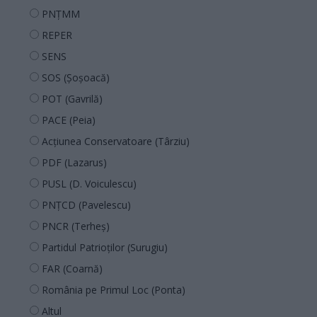
PNȚMM
REPER
SENS
SOS (Șoșoacă)
POT (Gavrilă)
PACE (Peia)
Acțiunea Conservatoare (Târziu)
PDF (Lazarus)
PUSL (D. Voiculescu)
PNȚCD (Pavelescu)
PNCR (Terheș)
Partidul Patrioților (Surugiu)
FAR (Coarnă)
România pe Primul Loc (Ponta)
Altul