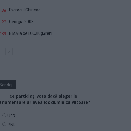
.38
Escrocul Chirieac
.22
Georgia 2008
.39
Bătălia de la Călugăreni
Sondaj
Ce partid ați vota dacă alegerile
arlamentare ar avea loc duminica viitoare?
USR
PNL