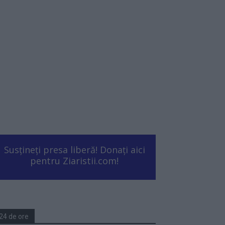
Susțineți presa liberă! Donați aici
pentru Ziaristii.com!
24 de ore