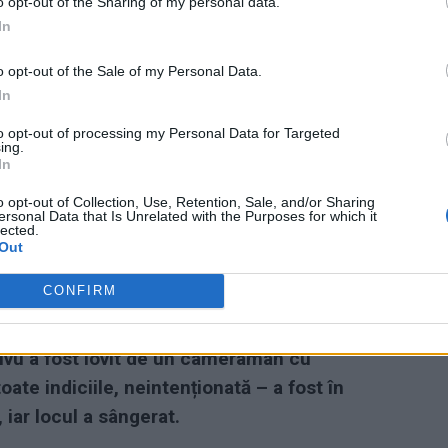
o opt-out of the Sharing of my personal data.
ad
In
o opt-out of the Sale of my Personal Data.
In
to opt-out of processing my Personal Data for Targeted
ing.
In
o opt-out of Collection, Use, Retention, Sale, and/or Sharing
 un PSD-ist fidel, gen Codrin Ștefănescu, dar
ersonal Data that Is Unrelated with the Purposes for which it
lected.
ea cu coatele și cu pumnii. Se numește
Out
incidentelor de luni.
CONFIRM
încasat o lovitură serioasă! Tot
hivu a fost lovit de un cameraman cu
oate indiciile, neintenționată – a fost în
iar locul a sângerat.