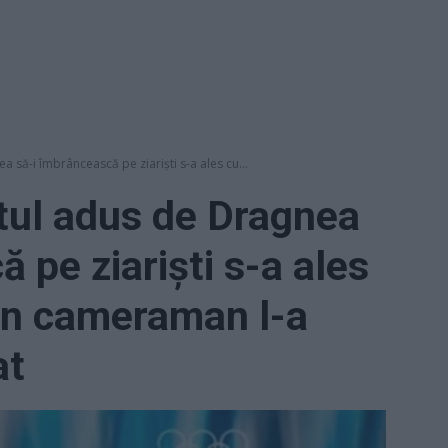
 să-i îmbrâncească pe ziariști s-a ales cu...
tul adus de Dragnea
 pe ziariști s-a ales
Un cameraman l-a
at