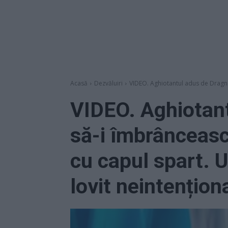
Acasă
Dezvăluiri
VIDEO. Aghiotantul adus de Dragnea
VIDEO. Aghiotan
să-i îmbrâncească
cu capul spart. 
lovit neintențion