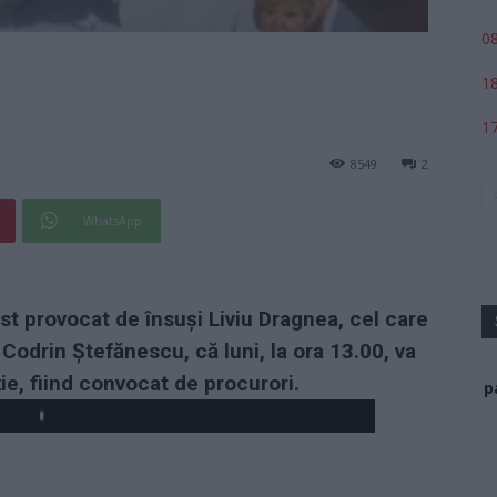
08
18
17
8549
2
WhatsApp
st provocat de însuși Liviu Dragnea, cel care
 Codrin Ștefănescu, că luni, la ora 13.00, va
ție, fiind convocat de procurori.
p
Play