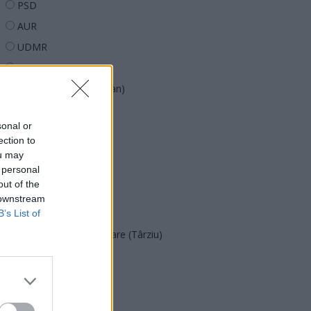
PSD
AUR
UDMR
PMP (Tomac)
Forța Dreptei (L. Orban)
PNȚMM
sonal or
REPER
ection to
SENS
ou may
 personal
SOS (Șoșoacă)
out of the
POT (Gavrilă)
 downstream
PACE (Peia)
B’s List of
Acțiunea Conservatoare (Târziu)
PDF (Lazarus)
PUSL (D. Voiculescu)
PNȚCD (Pavelescu)