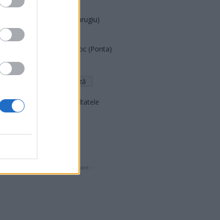
PNCR (Terheș)
Partidul Patrioților (Surugiu)
FAR (Coarnă)
România pe Primul Loc (Ponta)
Altul
Arată rezultatele
Arhiva sondajelor
- Advertisment -