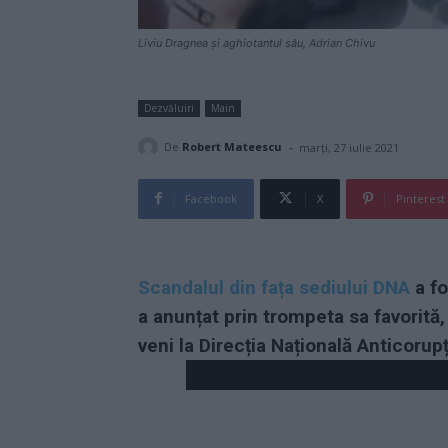
Liviu Dragnea și aghiotantul său, Adrian Chivu
Dezvăluiri
Main
-
De
Robert Mateescu
marți, 27 iulie 2021
Facebook
X
Pinterest
Scandalul din fața sediului DNA
a fo
a anunțat prin trompeta sa favorită,
veni la Direcția Națională Anticorup