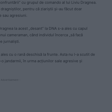
 „confruntării” cu grupul de comando al lui Liviu Dragnea.
dragniștilor, pentru că ziariștii și-au făcut doar
e sau agresiuni.
Dragnea la acest „desant” la DNA s-a ales cu capul
al unui cameraman, când individul încerca „să facă
 jurnaliști.
 ales cu o rană deschisă la frunte. Asta nu l-a scutit de
o jandarmii, în urma acțiunilor sale agresive și
 Advertisement -