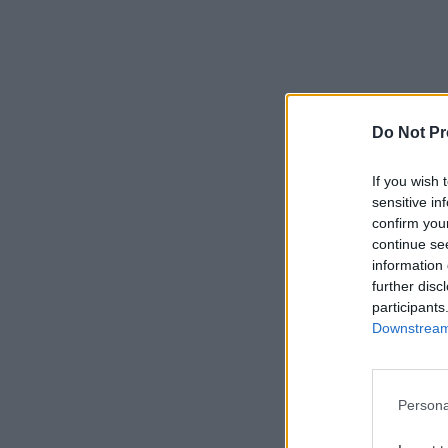
Do Not Pr
If you wish 
sensitive in
confirm you
continue se
information 
further disc
participants
Downstream 
Persona