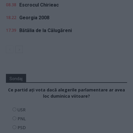
08.38
Escrocul Chirieac
18.22
Georgia 2008
17.39
Bătălia de la Călugăreni
Sondaj
Ce partid ați vota dacă alegerile parlamentare ar avea
loc duminica viitoare?
USR
PNL
PSD