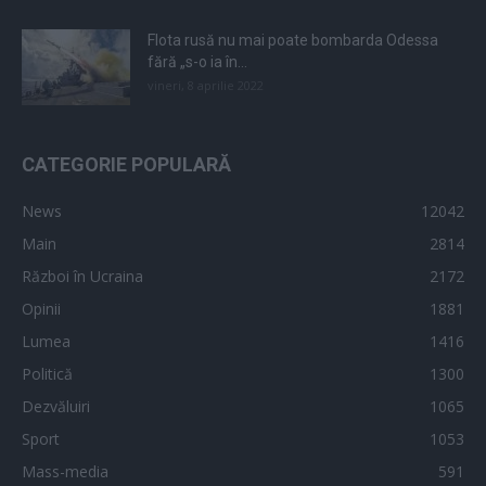
Flota rusă nu mai poate bombarda Odessa
fără „s-o ia în...
vineri, 8 aprilie 2022
CATEGORIE POPULARĂ
News
12042
Main
2814
Război în Ucraina
2172
Opinii
1881
Lumea
1416
Politică
1300
Dezvăluiri
1065
Sport
1053
Mass-media
591