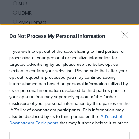
AUR
UDMR
PMP (Tomac)
Forța Dreptei (L. Orban)
Do Not Process My Personal Information
PNȚMM
REPER
If you wish to opt-out of the sale, sharing to third parties, or
processing of your personal or sensitive information for
SENS
targeted advertising by us, please use the below opt-out
SOS (Șoșoacă)
section to confirm your selection. Please note that after your
opt-out request is processed you may continue seeing
POT (Gavrilă)
interest-based ads based on personal information utilized by
PACE (Peia)
us or personal information disclosed to third parties prior to
Acțiunea Conservatoare (Târziu)
your opt-out. You may separately opt-out of the further
disclosure of your personal information by third parties on the
PDF (Lazarus)
IAB’s list of downstream participants. This information may
PUSL (D. Voiculescu)
also be disclosed by us to third parties on the
IAB’s List of
Downstream Participants
that may further disclose it to other
PNȚCD (Pavelescu)
third parties.
PNCR (Terheș)