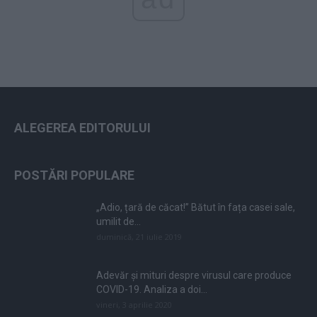
ALEGEREA EDITORULUI
POSTĂRI POPULARE
„Adio, țară de căcat!” Bătut în fața casei sale,
umilit de...
duminică, 21 iulie 2019
Adevăr și mituri despre virusul care produce
COVID-19. Analiza a doi...
vineri, 3 aprilie 2020