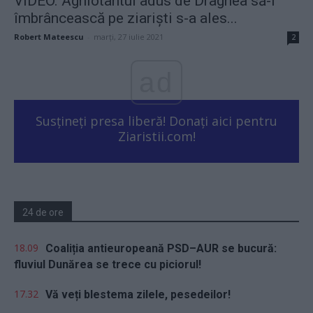
VIDEO. Aghiotantul adus de Dragnea să-i
îmbrâncească pe ziariști s-a ales...
Robert Mateescu
-
marți, 27 iulie 2021
2
ad
Susțineți presa liberă! Donați aici pentru
Ziaristii.com!
24 de ore
18.09
Coaliția antieuropeană PSD–AUR se bucură:
fluviul Dunărea se trece cu piciorul!
17.32
Vă veți blestema zilele, pesedeilor!