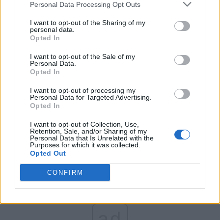
Personal Data Processing Opt Outs
Partidul Patrioților (Surugiu)
FAR (Coarnă)
I want to opt-out of the Sharing of my
personal data.
România pe Primul Loc (Ponta)
Opted In
Altul
I want to opt-out of the Sale of my
Personal Data.
Opted In
Arată rezultatele
I want to opt-out of processing my
Personal Data for Targeted Advertising.
Opted In
Arhiva sondajelor
I want to opt-out of Collection, Use,
Retention, Sale, and/or Sharing of my
Personal Data that Is Unrelated with the
Purposes for which it was collected.
Opted Out
CONFIRM
ad