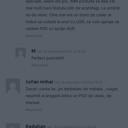
speciale, salarii din pix, IMM pizduite sa dea cat
mai multi bani Statului plin de scatofagi. La schimb
nu da nimic. Cine mai are un dram de creier ar
trebui sa voteze la anul cu USR, ca vom ajunge sa
vedem PSD cu sprijin AUR.
Răspundeți
M
luni, 16 octombrie 2023 La 18.45
Perfect punctat!!!
Răspundeți
tofan mihai
luni, 16 octombrie 2023 La 16.27
Decat ,vorba lor ,un derbedeu de mahala , vulgar,
nesimtit si arogant.Adica un PSD-ist clasic, de
manual.
Răspundeți
Radulian
luni, 16 octombrie 2023 La 18.34