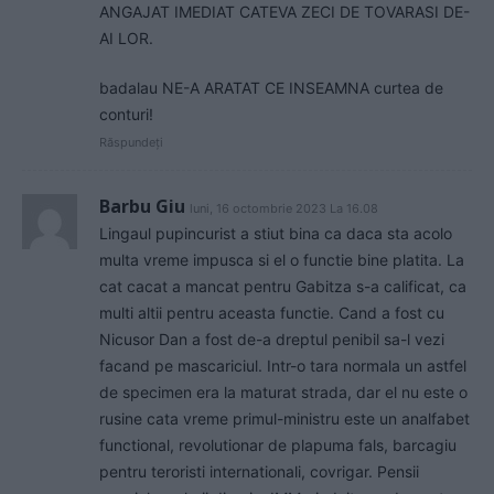
ANGAJAT IMEDIAT CATEVA ZECI DE TOVARASI DE-
AI LOR.
badalau NE-A ARATAT CE INSEAMNA curtea de
conturi!
Răspundeți
Barbu Giu
luni, 16 octombrie 2023 La 16.08
Lingaul pupincurist a stiut bina ca daca sta acolo
multa vreme impusca si el o functie bine platita. La
cat cacat a mancat pentru Gabitza s-a calificat, ca
multi altii pentru aceasta functie. Cand a fost cu
Nicusor Dan a fost de-a dreptul penibil sa-l vezi
facand pe mascariciul. Intr-o tara normala un astfel
de specimen era la maturat strada, dar el nu este o
rusine cata vreme primul-ministru este un analfabet
functional, revolutionar de plapuma fals, barcagiu
pentru teroristi internationali, covrigar. Pensii