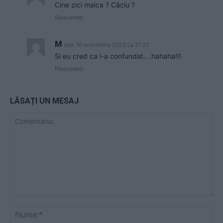
Cine zici maica ? Câciu ?
Răspundeți
M
luni, 16 octombrie 2023 La 21.22
Si eu cred ca l-a confundat….hahaha!!!
Răspundeți
LĂSAȚI UN MESAJ
Comentariu:
Nu