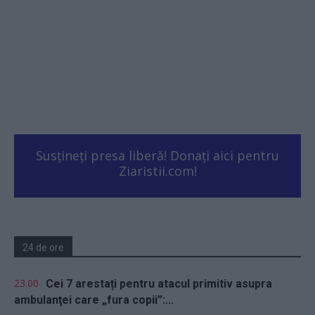
Susțineți presa liberă! Donați aici pentru
Ziaristii.com!
24 de ore
23.00
Cei 7 arestați pentru atacul primitiv asupra
ambulanţei care „fura copii”:...