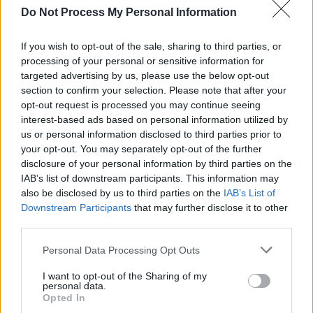
Do Not Process My Personal Information
If you wish to opt-out of the sale, sharing to third parties, or
processing of your personal or sensitive information for
targeted advertising by us, please use the below opt-out
TAGS
antisemitism
Aurelian Badulescu
curtea de conturi
section to confirm your selection. Please note that after your
opt-out request is processed you may continue seeing
gabriela firea
interest-based ads based on personal information utilized by
us or personal information disclosed to third parties prior to
your opt-out. You may separately opt-out of the further
disclosure of your personal information by third parties on the
IAB’s list of downstream participants. This information may
also be disclosed by us to third parties on the
IAB’s List of
Downstream Participants
that may further disclose it to other
third parties.
Articolul precedent
Articolul următor
Personal Data Processing Opt Outs
(P) Lovitură de modă pentru
Deputații PSD-PNL au votat
toamna 2023 – pantaloni
legea care prelungește
I want to opt-out of the Sharing of my
chinos pentru bărbați
pensiile speciale încă 40 de
personal data.
ani. Minciuni ordinare PSD:
Opted In
„Această lege respectă