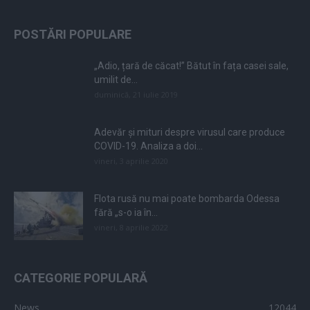
POSTĂRI POPULARE
„Adio, țară de căcat!” Bătut în fața casei sale,
umilit de...
duminică, 21 iulie 2019
Adevăr și mituri despre virusul care produce
COVID-19. Analiza a doi...
vineri, 3 aprilie 2020
Flota rusă nu mai poate bombarda Odessa
fără „s-o ia în...
vineri, 8 aprilie 2022
CATEGORIE POPULARĂ
News
12044