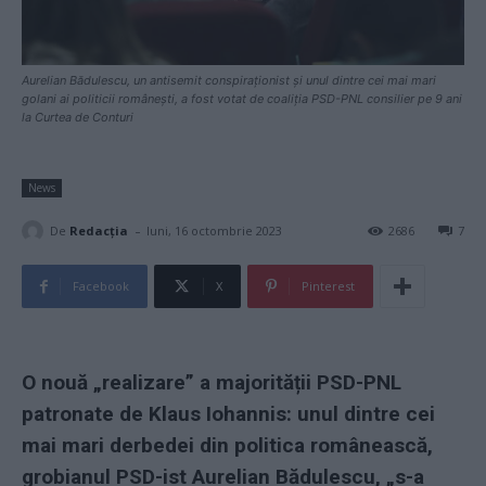
Aurelian Bădulescu, un antisemit conspiraționist și unul dintre cei mai mari
golani ai politicii românești, a fost votat de coaliția PSD-PNL consilier pe 9 ani
la Curtea de Conturi
News
-
De
Redacţia
luni, 16 octombrie 2023
2686
7
Facebook
X
Pinterest
O nouă „realizare” a majorității PSD-PNL
patronate de Klaus Iohannis: unul dintre cei
mai mari derbedei din politica românească,
grobianul PSD-ist Aurelian Bădulescu, „s-a