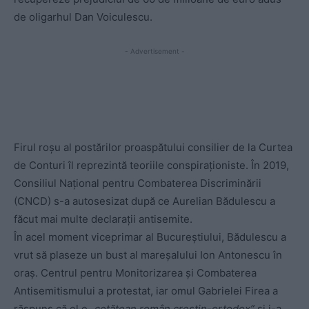
de oligarhul Dan Voiculescu.
- Advertisement -
Firul roșu al postărilor proaspătului consilier de la Curtea
de Conturi îl reprezintă teoriile conspiraționiste. În 2019,
Consiliul Național pentru Combaterea Discriminării
(CNCD) s-a autosesizat după ce Aurelian Bădulescu a
făcut mai multe declarații antisemite.
În acel moment viceprimar al Bucureștiului, Bădulescu a
vrut să plaseze un bust al mareșalului Ion Antonescu în
oraș. Centrul pentru Monitorizarea și Combaterea
Antisemitismului a protestat, iar omul Gabrielei Firea a
răspuns că el e
„cetățean român creștin-ortodox”
și i-a