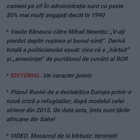
oameni pe zi! În administrație sunt cu peste
50% mai mulți angajați decât în 1990
*
Vasile Bănescu către Mihail Neamțu: „V-ați
pierdut deplin rușinea și bunul-simț”. Derivă
totală a politicianului eșuat: zice că e „hărțuit”
și „amenințat” de purtătorul de cuvânt al BOR
*
EDITORIAL:
Un caracter josnic
*
Planul Rusiei de a destabiliza Europa printr-o
nouă criză a refugiaților, după modelul celei
siriene din 2015. De data asta, ținta sunt țările
africane din Sahel
*
VIDEO. Masacrul de la kibbutz: teroriștii