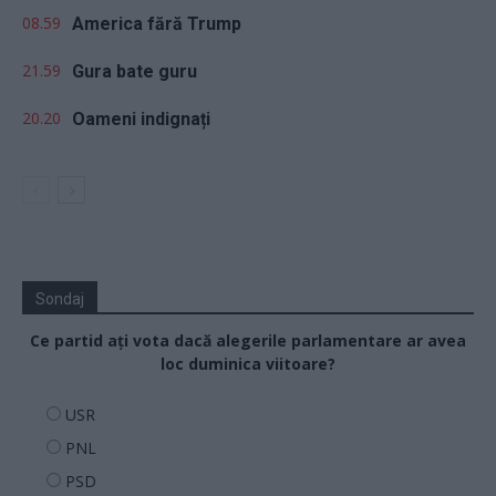
08.59
America fără Trump
21.59
Gura bate guru
20.20
Oameni indignați
Sondaj
Ce partid ați vota dacă alegerile parlamentare ar avea
loc duminica viitoare?
USR
PNL
PSD