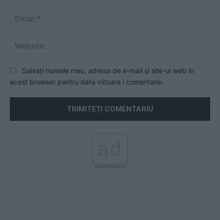
Ema
Web
Salvați numele meu, adresa de e-mail și site-ul web în
acest browser pentru data viitoare i comentariu.
ad
- Advertisment -