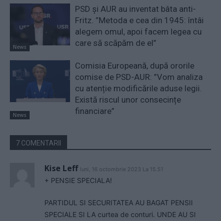
PSD și AUR au inventat bâta anti-
Fritz. ”Metoda e cea din 1945: întâi
alegem omul, apoi facem legea cu
care să scăpăm de el”
News
Comisia Europeană, după ororile
comise de PSD-AUR: ”Vom analiza
cu atenție modificările aduse legii.
Există riscul unor consecințe
financiare”
News
7 COMENTARII
Kise Leff
luni, 16 octombrie 2023 La 15.51
+ PENSIE SPECIALA!
PARTIDUL SI SECURITATEA AU BAGAT PENSII
SPECIALE SI LA curtea de conturi. UNDE AU SI