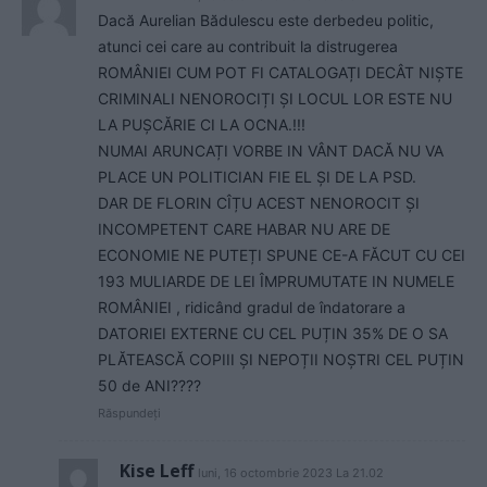
Dacă Aurelian Bădulescu este derbedeu politic,
atunci cei care au contribuit la distrugerea
ROMÂNIEI CUM POT FI CATALOGAȚI DECÂT NIȘTE
CRIMINALI NENOROCIȚI ȘI LOCUL LOR ESTE NU
LA PUȘCĂRIE CI LA OCNA.!!!
NUMAI ARUNCAȚI VORBE IN VÂNT DACĂ NU VA
PLACE UN POLITICIAN FIE EL ȘI DE LA PSD.
DAR DE FLORIN CÎȚU ACEST NENOROCIT ȘI
INCOMPETENT CARE HABAR NU ARE DE
ECONOMIE NE PUTEȚI SPUNE CE-A FĂCUT CU CEI
193 MULIARDE DE LEI ÎMPRUMUTATE IN NUMELE
ROMÂNIEI , ridicând gradul de îndatorare a
DATORIEI EXTERNE CU CEL PUȚIN 35% DE O SA
PLĂTEASCĂ COPIII ȘI NEPOȚII NOȘTRI CEL PUȚIN
50 de ANI????
Răspundeți
Kise Leff
luni, 16 octombrie 2023 La 21.02