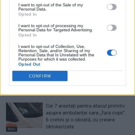
solicitările Comisiei
I want to opt-out of the Sale of my
Personal Data.
Europene”
Opted In
I want to opt-out of processing my
Personal Data for Targeted Advertising.
Opted In
Redacţia
I want to opt-out of Collection, Use,
Retention, Sale, and/or Sharing of my
Personal Data that Is Unrelated with the
Purposes for which it was collected.
Opted Out
CONFIRM
RELATED ARTICLES
Cei 7 arestați pentru atacul primitiv
asupra ambulanţei care „fura copii”:
6 cretini și o idioată, cu creiere
tiktokerizate
Main