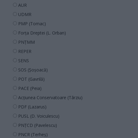
AUR
UDMR
PMP (Tomac)
Forța Dreptei (L. Orban)
PNȚMM
REPER
SENS
SOS (Șoșoacă)
POT (Gavrilă)
PACE (Peia)
Acțiunea Conservatoare (Târziu)
PDF (Lazarus)
PUSL (D. Voiculescu)
PNȚCD (Pavelescu)
PNCR (Terheș)