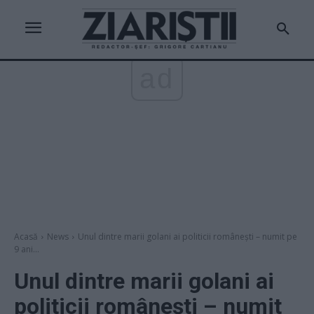
ad
Acasă
News
Unul dintre marii golani ai politicii românești – numit pe
9 ani...
Unul dintre marii golani ai
politicii românești – numit