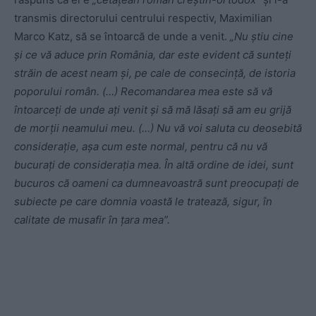
transmis directorului centrului respectiv, Maximilian
Marco Katz, să se întoarcă de unde a venit.
„Nu știu cine
și ce vă aduce prin România, dar este evident că sunteți
străin de acest neam și, pe cale de consecință, de istoria
poporului român. (…) Recomandarea mea este să vă
întoarceți de unde ați venit și să mă lăsați să am eu grijă
de morții neamului meu. (…) Nu vă voi saluta cu deosebită
considerație, așa cum este normal, pentru că nu vă
bucurați de considerația mea. În altă ordine de idei, sunt
bucuros că oameni ca dumneavoastră sunt preocupați de
subiecte pe care domnia voastă le tratează, sigur, în
calitate de musafir în țara mea”.