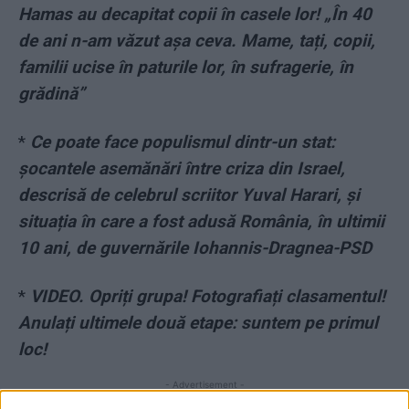
Hamas au decapitat copii în casele lor! „În 40
de ani n-am văzut așa ceva. Mame, tați, copii,
familii ucise în paturile lor, în sufragerie, în
grădină”
*
Ce poate face populismul dintr-un stat:
șocantele asemănări între criza din Israel,
descrisă de celebrul scriitor Yuval Harari, și
situația în care a fost adusă România, în ultimii
10 ani, de guvernările Iohannis-Dragnea-PSD
*
VIDEO. Opriți grupa! Fotografiați clasamentul!
Anulați ultimele două etape: suntem pe primul
loc!
- Advertisement -