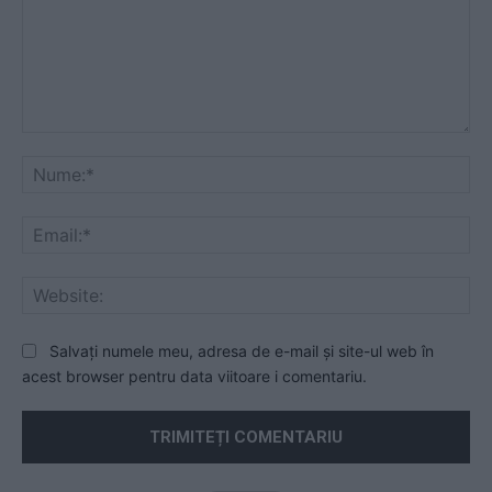
Comentariu:
Nu
Ema
Web
Salvați numele meu, adresa de e-mail și site-ul web în
acest browser pentru data viitoare i comentariu.