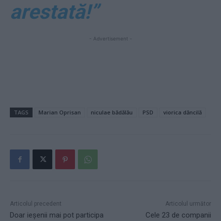
arestată!”
- Advertisement -
TAGS
Marian Oprisan
niculae bădălău
PSD
viorica dăncilă
Articolul precedent
Articolul următor
Doar ieșenii mai pot participa
Cele 23 de companii