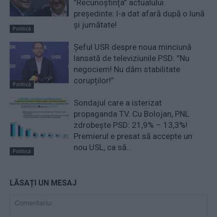
”Recunoștința” actualului
președinte: l-a dat afară după o lună
și jumătate!
Politică
Șeful USR despre noua minciună
lansată de televiziunile PSD: ”Nu
negociem! Nu dăm stabilitate
corupților!”
Politică
Sondajul care a isterizat
propaganda TV. Cu Bolojan, PNL
zdrobește PSD: 21,9% – 13,3%!
Premierul e presat să accepte un
nou USL, ca să...
Politică
LĂSAȚI UN MESAJ