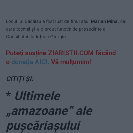
Locul lui Bădălău a fost luat de finul său,
Marian Mina,
cel
care tocmai și-a pierdut funcția de președinte al
Consiliului Județean Giurgiu.
Puteți susține ZIARISTII.COM făcând
o
donație AICI.
Vă mulțumim!
CITIȚI ȘI:
*
Ultimele
„amazoane” ale
pușcăriașului