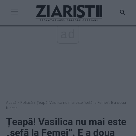
ad
Acasă
Politică
Țeapă! Vasilica nu mai este "șefă la Femei". E a doua
funcție...
Țeapă! Vasilica nu mai este
„șefă la Femei”. E a doua