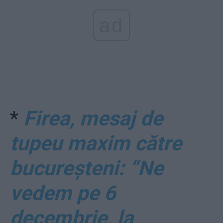
ad
*
Firea, mesaj de
tupeu maxim către
bucureșteni: “Ne
vedem pe 6
decembrie, la