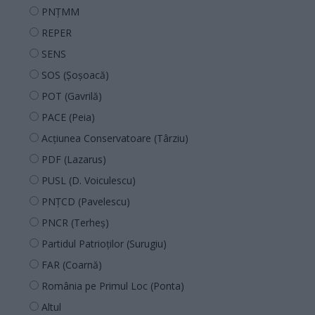
PNȚMM
REPER
SENS
SOS (Șoșoacă)
POT (Gavrilă)
PACE (Peia)
Acțiunea Conservatoare (Târziu)
PDF (Lazarus)
PUSL (D. Voiculescu)
PNȚCD (Pavelescu)
PNCR (Terheș)
Partidul Patrioților (Surugiu)
FAR (Coarnă)
România pe Primul Loc (Ponta)
Altul