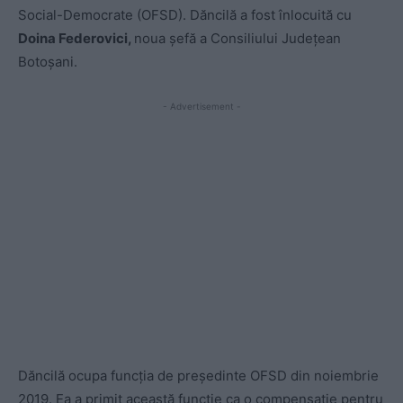
Social-Democrate (OFSD). Dăncilă a fost înlocuită cu
Doina Federovici,
noua șefă a Consiliului Județean
Botoșani.
- Advertisement -
Dăncilă ocupa funcția de președinte OFSD din noiembrie
2019. Ea a primit această funcție ca o compensație pentru