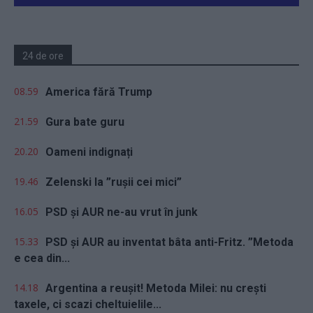
24 de ore
08.59
America fără Trump
21.59
Gura bate guru
20.20
Oameni indignați
19.46
Zelenski la ”rușii cei mici”
16.05
PSD și AUR ne-au vrut în junk
15.33
PSD și AUR au inventat bâta anti-Fritz. ”Metoda
e cea din...
14.18
Argentina a reușit! Metoda Milei: nu crești
taxele, ci scazi cheltuielile...