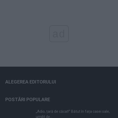
ad
ALEGEREA EDITORULUI
POSTĂRI POPULARE
„Adio, țară de căcat!” Bătut în fața casei sale,
umilit de...