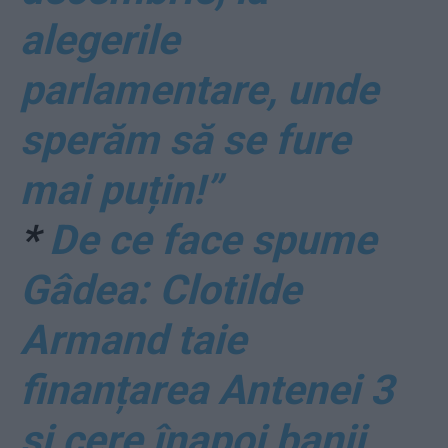
alegerile
parlamentare, unde
sperăm să se fure
mai puțin!”
*
De ce face spume
Gâdea: Clotilde
Armand taie
finanțarea Antenei 3
și cere înapoi banii