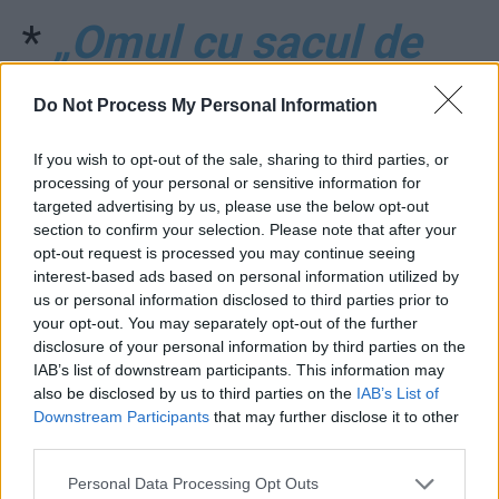
*
„Omul cu sacul de
voturi”, din partidul
Do Not Process My Personal Information
Varanului, spulberă
If you wish to opt-out of the sale, sharing to third parties, or
processing of your personal or sensitive information for
minciunile lui Gâdea:
targeted advertising by us, please use the below opt-out
section to confirm your selection. Please note that after your
„Nu cred că au existat
opt-out request is processed you may continue seeing
interest-based ads based on personal information utilized by
us or personal information disclosed to third parties prior to
fraude la alegeri.
your opt-out. You may separately opt-out of the further
disclosure of your personal information by third parties on the
Totul a fost legal”
IAB’s list of downstream participants. This information may
also be disclosed by us to third parties on the
IAB’s List of
Downstream Participants
that may further disclose it to other
*
Haita lui Gâdea îl
third parties.
Personal Data Processing Opt Outs