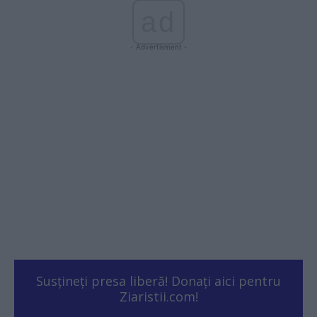
ad
- Advertisment -
Susțineți presa liberă! Donați aici pentru
Ziaristii.com!