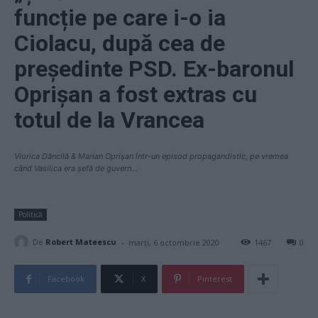
funcție pe care i-o ia
Ciolacu, după cea de
președinte PSD. Ex-baronul
Oprișan a fost extras cu
totul de la Vrancea
Viorica Dăncilă & Marian Oprișan într-un episod propagandistic, pe vremea
când Vasilica era șefă de guvern...
Politică
-
De
Robert Mateescu
marți, 6 octombrie 2020
1467
0
Facebook
X
Pinterest