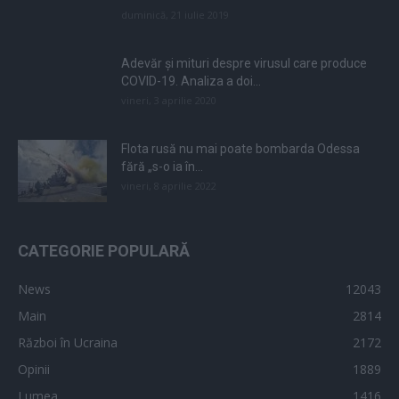
duminică, 21 iulie 2019
Adevăr și mituri despre virusul care produce
COVID-19. Analiza a doi...
vineri, 3 aprilie 2020
Flota rusă nu mai poate bombarda Odessa
fără „s-o ia în...
vineri, 8 aprilie 2022
CATEGORIE POPULARĂ
News
12043
Main
2814
Război în Ucraina
2172
Opinii
1889
Lumea
1416