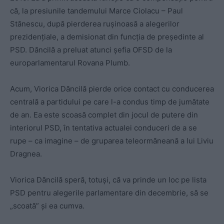
că, la presiunile tandemului Marce Ciolacu – Paul
Stănescu, după pierderea rușinoasă a alegerilor
prezidențiale, a demisionat din funcția de președinte al
PSD. Dăncilă a preluat atunci șefia OFSD de la
europarlamentarul Rovana Plumb.
Acum, Viorica Dăncilă pierde orice contact cu conducerea
centrală a partidului pe care l-a condus timp de jumătate
de an. Ea este scoasă complet din jocul de putere din
interiorul PSD, în tentativa actualei conduceri de a se
rupe – ca imagine – de gruparea teleormăneană a lui Liviu
Dragnea.
Viorica Dăncilă speră, totuși, că va prinde un loc pe lista
PSD pentru alegerile parlamentare din decembrie, să se
„scoată” și ea cumva.