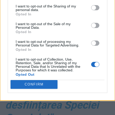
linșează și pe șeful
I want to opt-out of the Sharing of my
personal data.
Biroului Electoral
Opted In
I want to opt-out of the Sale of my
Sector 1: „E procuror
Personal Data.
Opted In
#Rezist! I-a susținut
I want to opt-out of processing my
Personal Data for Targeted Advertising.
Opted In
pe Kovesi, pe
I want to opt-out of Collection, Use,
Augustin Lazăr… I s-a
Retention, Sale, and/or Sharing of my
Personal Data that Is Unrelated with the
Purposes for which it was collected.
Opted Out
opus lui Tudorel
CONFIRM
Toader! Vrea
desființarea Speciei