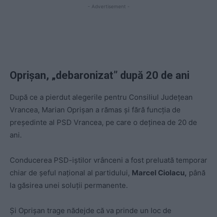
- Advertisement -
Oprișan, „debaronizat” după 20 de ani
După ce a pierdut alegerile pentru Consiliul Județean
Vrancea, Marian Oprișan a rămas și fără funcția de
președinte al PSD Vrancea, pe care o deținea de 20 de
ani.
Conducerea PSD-iștilor vrânceni a fost preluată temporar
chiar de șeful național al partidului,
Marcel Ciolacu,
până
la găsirea unei soluții permanente.
Și Oprișan trage nădejde că va prinde un loc de