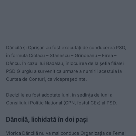
Dăncilă și Oprișan au fost executați de conducerea PSD,
în formula Ciolacu – Stănescu – Grindeanu – Firea –
Dâncu. În cazul lui Bădălău, înlocuirea de la șefia filialei
PSD Giurgiu a survenit ca urmare a numirii acestuia la
Curtea de Conturi, ca vicepreședinte.
Deciziile au fost adoptate luni, în ședința de luni a
Consiliului Politic Național (CPN, fostul CEx) al PSD.
Dăncilă, lichidată în doi pași
Viorica Dăncilă nu va mai conduce Organizația de Femei