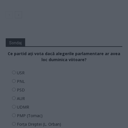
Sondaj
Ce partid ați vota dacă alegerile parlamentare ar avea
loc duminica viitoare?
USR
PNL
PSD
AUR
UDMR
PMP (Tomac)
Forța Dreptei (L. Orban)