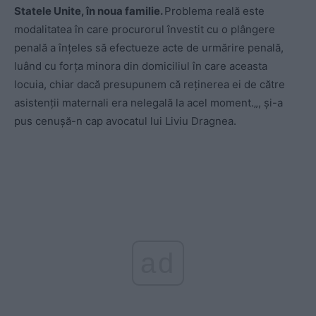
Statele Unite, în noua familie.
Problema reală este
modalitatea în care procurorul învestit cu o plângere
penală a înțeles să efectueze acte de urmărire penală,
luând cu forța minora din domiciliul în care aceas
ta
locuia, chiar dacă presupunem că reținerea ei de către
asistenții maternali era nelegală la acel moment.
„, şi-a
pus cenuşă-n cap avocatul lui Liviu Dragnea.
ad