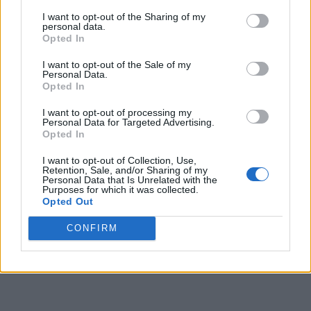
„Sorina, noi vom lupta, traficanţii nu te ia”.
I want to opt-out of the Sharing of my
personal data.
Opted In
Proteste au avut loc şi vineri şi sâmbătă, în faţa casei din
care a fost luată fetiţa. Oamenii acuză autorităţile că nu se
I want to opt-out of the Sale of my
Personal Data.
implică şi mai mulţi participanţi au spus că adopţia nu a
Opted In
fost făcută corect, fără să fi şi probat acuzaţiile cu ceva.
I want to opt-out of processing my
Personal Data for Targeted Advertising.
Opted In
I want to opt-out of Collection, Use,
Retention, Sale, and/or Sharing of my
Personal Data that Is Unrelated with the
Purposes for which it was collected.
Opted Out
ad
CONFIRM