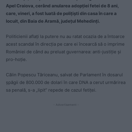
Apel Craiova, cerând anularea adopţiei fetei de 8 ani,
care, vineri, a fost luată de poliţişti din casa în care a
locuit, din Baia de Aramă, judeţul Mehedinţi.
Politicienii aflaţi la putere nu au ratat ocazia de a întoarce
acest scandal în direcţia pe care ei încearcă să o imprime
României de când au preluat guvernarea: anti-justiţie şi
pro-hoţie.
Călin Popescu Tăriceanu, salvat de Parlament în dosarul
şpăgii de 800.000 de dolari în care DNA a cerut urmărirea
sa penală, s-a „lipit” repede de cazul fetiţei.
- Advertisement -