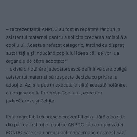
– reprezentanții ANPDC au fost în repetate rânduri la
asistentul maternal pentru a solicita predarea amiabilă a
copilului. Acesta a refuzat categoric, tratând cu dispreț
autoritățile și inducând copilului ideea că i se vor lua
organele de către adoptatori;
– există o hotărâre judecătorească definitivă care obligă
asistentul maternal să respecte decizia cu privire la
adopție. Azi s-a pus în executare silită această hotărâre,
cu organe de la Protecția Copilului, executor
judecătoresc și Poliție.
Este regretabil că presa a prezentat cazul fără o poziție
din partea instituției publice ANPDC sau a organizației
FONDC care s-au preocupat îndeaproape de acest caz.”