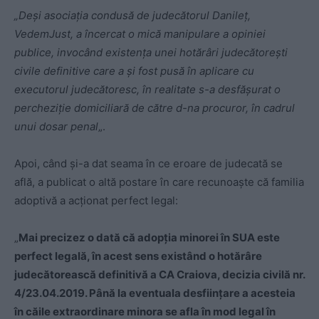
„Deși asociația condusă de judecătorul Danileț,
VedemJust, a încercat o mică manipulare a opiniei
publice, invocând existența unei hotărâri judecătorești
civile definitive care a și fost pusă în aplicare cu
executorul judecătoresc, în realitate s-a desfășurat o
percheziție domiciliară de către d-na procuror, în cadrul
unui dosar penal
„.
Apoi, când şi-a dat seama în ce eroare de judecată se
află, a publicat o altă postare în care recunoaşte că familia
adoptivă a acţionat perfect legal:
„
Mai precizez o dată că adopția minorei în SUA este
perfect legală, în acest sens existând o hotărâre
judecătorească definitivă a CA Craiova, decizia civilă nr.
4/23.04.2019. Până la eventuala desființare a acesteia
în căile extraordinare minora se afla în mod legal în