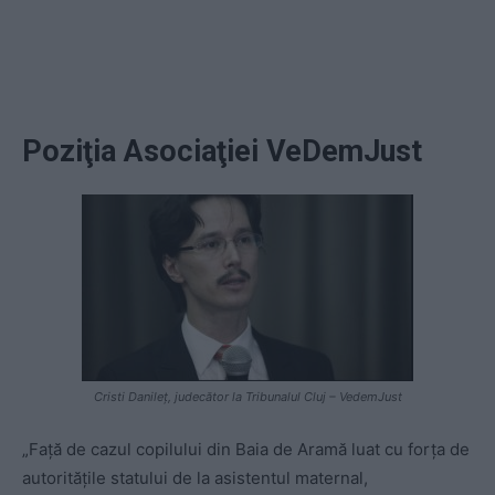
Poziţia Asociaţiei VeDemJust
Cristi Danileț, judecător la Tribunalul Cluj – VedemJust
„Față de cazul copilului din Baia de Aramă luat cu forța de
autoritățile statului de la asistentul maternal,