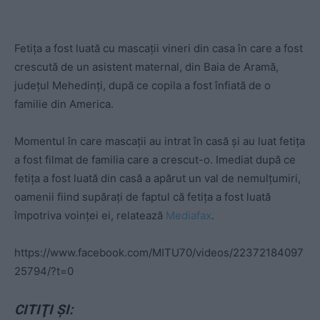
Fetiţa a fost luată cu mascaţii vineri din casa în care a fost
crescută de un asistent maternal, din Baia de Aramă,
judeţul Mehedinţi, după ce copila a fost înfiată de o
familie din America.
Momentul în care mascaţii au intrat în casă şi au luat fetiţa
a fost filmat de familia care a crescut-o. Imediat după ce
fetiţa a fost luată din casă a apărut un val de nemulţumiri,
oamenii fiind supăraţi de faptul că fetiţa a fost luată
împotriva voinţei ei, relatează
Mediafax
.
https://www.facebook.com/MITU70/videos/22372184097
25794/?t=0
CITIŢI ŞI: