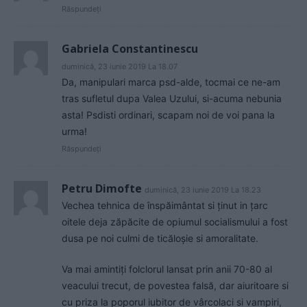
Răspundeți
Gabriela Constantinescu
duminică, 23 iunie 2019 La 18.07
Da, manipulari marca psd-alde, tocmai ce ne-am
tras sufletul dupa Valea Uzului, si-acuma nebunia
asta! Psdisti ordinari, scapam noi de voi pana la
urma!
Răspundeți
Petru Dimofte
duminică, 23 iunie 2019 La 18.23
Vechea tehnica de înspăimântat si ținut in țarc
oitele deja zăpăcite de opiumul socialismului a fost
dusa pe noi culmi de ticăloșie si amoralitate.
Va mai amintiți folclorul lansat prin anii 70-80 al
veacului trecut, de povestea falsă, dar aiuritoare si
cu priza la poporul iubitor de vârcolaci si vampiri,