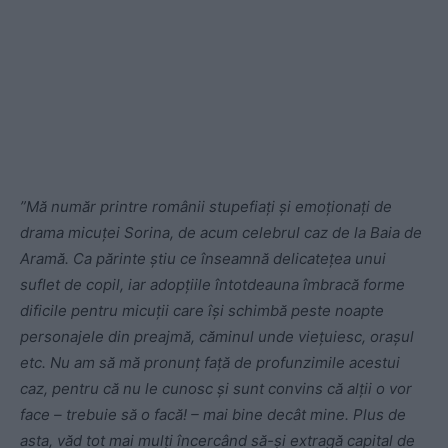
”Mă număr printre românii stupefiaţi şi emoţionaţi de
drama micuţei Sorina, de acum celebrul caz de la Baia de
Aramă. Ca părinte ştiu ce înseamnă delicateţea unui
suflet de copil, iar adopţiile întotdeauna îmbracă forme
dificile pentru micuţii care îşi schimbă peste noapte
personajele din preajmă, căminul unde vieţuiesc, oraşul
etc. Nu am să mă pronunţ faţă de profunzimile acestui
caz, pentru că nu le cunosc şi sunt convins că alţii o vor
face – trebuie să o facă! – mai bine decât mine. Plus de
asta, văd tot mai mulţi încercând să-şi extragă capital de