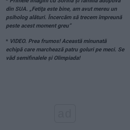
*
Primele imagini cu Sorina şi familia adoptivă
din SUA. „Fetiţa este bine, am avut mereu un
psiholog alături. Încercăm să trecem împreună
peste acest moment greu”
*
VIDEO. Prea frumos! Această minunată
echipă care marchează patru goluri pe meci. Se
văd semifinalele și Olimpiada!
ad