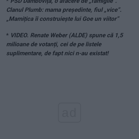
*
PSD Dâmbovița, o afacere de „famiglie”.
Clanul Plumb: mama președinte, fiul „vice”.
„Mamițica îi construiește lui Goe un viitor”
*
VIDEO. Renate Weber (ALDE) spune că 1,5
milioane de votanți, cei de pe listele
suplimentare, de fapt nici n-au existat!
ad