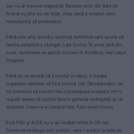
sau nu al vreunui magistrat. Revolta celor din Baia de
Aramă nu ţine loc de lege, chiar dacă e dreptul celor
nemulţumiţi să protesteze.
Până una-alta, există o sentinţă definitivă care spune că
familia adoptivă a câştigat-o pe Sorina. În orice ţară din
lume, sentinţele se aplică. Inclusiv în România, vezi cazul
Dragnea.
Până se va dovedi că a existat un abuz, e treaba
organelor abilitate să facă lumină. Dar Tăriceanu&co. au
tot interesul să transforme o presupusă excepţie într-o
regulă: aceea că justiţia face în general nedreptăţi şi rar
dreptate. Ceea ce e complet fals. Este exact invers.
Însă PSD şi ALDE nu s-au învăţat minte în 26 mai.
Continuă strategia anti-justiţie, care i-a adus la lada de