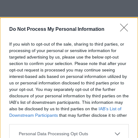
Do Not Process My Personal Information
La protest au participat câteva zeci de oameni care au
If you wish to opt-out of the sale, sharing to third parties, or
venit din Baia de Aramă cu un autocar şi cu mai multe
processing of your personal or sensitive information for
maşini. Oamenii cer anularea adopţiei fetiţei de 8 ani şi să
targeted advertising by us, please use the below opt-out
o vadă pe fată.
section to confirm your selection. Please note that after your
opt-out request is processed you may continue seeing
Protestul a început de dimineaţa, în faţa Primăriei din Baia
interest-based ads based on personal information utilized by
us or personal information disclosed to third parties prior to
de Aramă, unde participanţii au scandat, iar în jurul
your opt-out. You may separately opt-out of the further
prânzului au pornit spre Craiova. „Mergem să o vedem pe
disclosure of your personal information by third parties on the
Sorina, să vedem dacă e bine”, a spus unul dintre
IAB’s list of downstream participants. This information may
participanţii la protest.
also be disclosed by us to third parties on the
IAB’s List of
Downstream Participants
that may further disclose it to other
third parties.
Oamenii au purtat pancarte pe care scrie „Nu distrugeţi
fericirea unui copil” şi au scandat în faţa primăriei:
Personal Data Processing Opt Outs