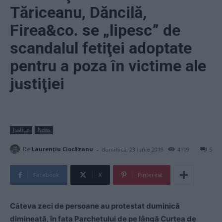
Tăriceanu, Dăncilă,
Firea&co. se „lipesc” de
scandalul fetiţei adoptate
pentru a poza în victime ale
justiţiei
Justiție
News
-
De
Laurențiu Ciocăzanu
duminică, 23 iunie 2019
4119
5
Facebook
X
Pinterest
Câteva zeci de persoane au protestat duminică
dimineaţă, în faţa Parchetului de pe lângă Curtea de