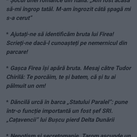
*
Șocul unei românce din Italia: „Am fost acasă
să-mi îngrop tatăl. M-am îngrozit câtă șpagă mi
s-a cerut”
*
Ajutați-ne să identificăm bruta lui Firea!
Scrieți-ne dacă-l cunoașteți pe nemernicul din
parcare!
*
Gașca Firea își apără bruta. Mesaj către Tudor
Chirilă: Te porcăim, te și batem, că și tu ai
pălmuit un om!
*
Dăncilă urcă în barca „Statului Paralel”: pune
într-o funcție importantă un fost șef SRI.
„Cațavencii” lui Bușcu pierd Delta Dunării
*
Nepotism și secretomanie. Tarom ascunde un