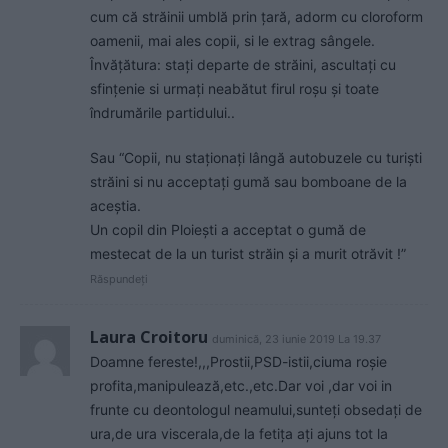
cum că străinii umblă prin țară, adorm cu cloroform
oamenii, mai ales copii, si le extrag sângele.
Învățătura: stați departe de străini, ascultați cu
sfințenie si urmați neabătut firul roșu şi toate
îndrumările partidului..
Sau “Copii, nu staționați lângă autobuzele cu turiști
străini si nu acceptați gumă sau bomboane de la
aceștia.
Un copil din Ploiești a acceptat o gumă de
mestecat de la un turist străin şi a murit otrăvit !”
Răspundeți
Laura Croitoru
duminică, 23 iunie 2019 La 19.37
Doamne fereste!,,,Prostii,PSD-istii,ciuma roșie
profita,manipulează,etc.,etc.Dar voi ,dar voi in
frunte cu deontologul neamului,sunteți obsedați de
ura,de ura viscerala,de la fetița ați ajuns tot la