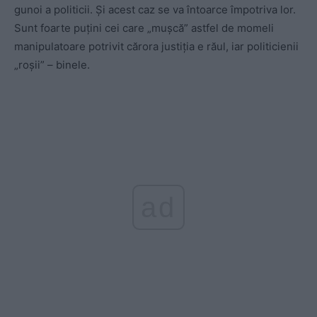
gunoi a politicii. Şi acest caz se va întoarce împotriva lor.
Sunt foarte puţini cei care „muşcă” astfel de momeli
manipulatoare potrivit cărora justiţia e răul, iar politicienii
„roşii” – binele.
ad