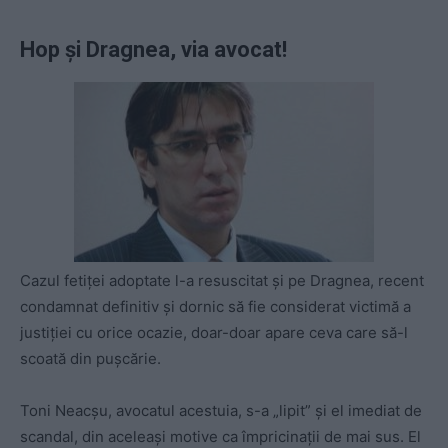
Hop şi Dragnea, via avocat!
Cazul fetiţei adoptate l-a resuscitat şi pe Dragnea, recent
condamnat definitiv şi dornic să fie considerat victimă a
justiţiei cu orice ocazie, doar-doar apare ceva care să-l
scoată din puşcărie.
Toni Neacșu, avocatul acestuia, s-a „lipit” şi el imediat de
scandal, din aceleaşi motive ca împricinaţii de mai sus. El