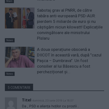
Main
Sabotaj grav al PNRR, de către
tabăra anti-europeană PSD-AUR:
pierdem 5 miliarde de euro și nu
câștigăm niciun kilowatt! Explicațiile
convingătoare ale ministrului
Pîslaru
News
A doua operațiune obscenă a
DIICOT în această vară, după ”cazul
Pașca – Dumbrava”. Un fost
consilier al lui Băsescu a fost
percheziționat și...
News
5 COMENTARII
Titel
duminică, 23 iunie 2019 La 18.07
Da , PSD e alianța hoților cu prostii .