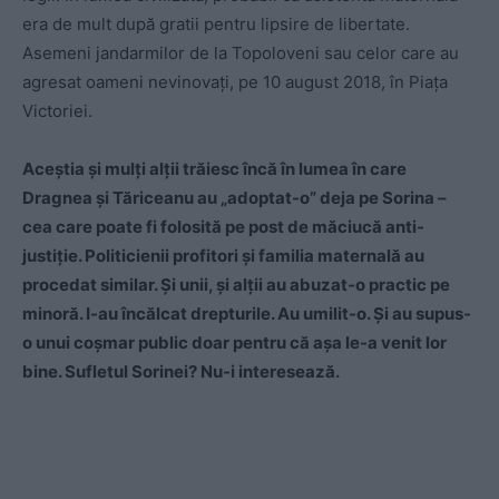
era de mult după gratii pentru lipsire de libertate.
Asemeni jandarmilor de la Topoloveni sau celor care au
agresat oameni nevinovaţi, pe 10 august 2018, în Piaţa
Victoriei.
Aceştia şi mulţi alţii trăiesc încă în lumea în care
Dragnea şi Tăriceanu au „adoptat-o” deja pe Sorina –
cea care poate fi folosită pe post de măciucă anti-
justiţie. Politicienii profitori şi familia maternală au
procedat similar. Şi unii, şi alţii au abuzat-o practic pe
minoră. I-au încălcat drepturile. Au umilit-o. Şi au supus-
o unui coşmar public doar pentru că aşa le-a venit lor
bine. Sufletul Sorinei? Nu-i interesează.