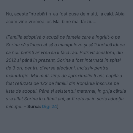
Nu, aceste întrebări n-au fost puse de mulţi, la cald. Abia
acum vine vremea lor. Mai bine mai târziu…
(Familia adoptivă o acuză pe femeia care a îngrijit-o pe
Sorina că a încercat să o manipuleze şi să îi inducă ideea
că noii părinţi ar vrea să îi facă rău. Potrivit acestora, din
2012 şi până în prezent, Sorina a fost internată în spital
de 3 ori, pentru diverse afecţiuni, inclusiv pentru
malnutriţie. Mai mult, timp de aproximativ 5 ani, copila a
fost refuzată de 122 de familii din România înscrise pe
lista de adopţii. Până şi asistentul maternal, în grija căruia
s-a aflat Sorina în ultimii ani, ar fi refuzat în scris adopţia
micuţei.
–
Sursa:
Digi 24
)