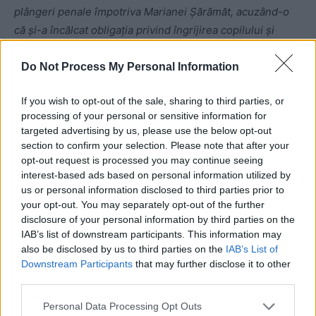
plângeri penale împotriva Marianei Șărămăt, acuzând-o
că și-a încălcat obligația privind îngrijirea copilului și
respectarea interesului superior al copilului.
–
Sursa:
Newswee
k
)
Do Not Process My Personal Information
If you wish to opt-out of the sale, sharing to third parties, or
processing of your personal or sensitive information for
targeted advertising by us, please use the below opt-out
- Advertisement -
section to confirm your selection. Please note that after your
opt-out request is processed you may continue seeing
interest-based ads based on personal information utilized by
us or personal information disclosed to third parties prior to
your opt-out. You may separately opt-out of the further
disclosure of your personal information by third parties on the
IAB’s list of downstream participants. This information may
also be disclosed by us to third parties on the
IAB’s List of
Downstream Participants
that may further disclose it to other
third parties.
Personal Data Processing Opt Outs