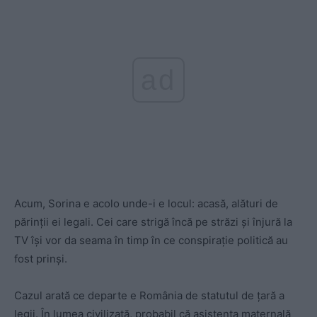
ad
Acum, Sorina e acolo unde-i e locul: acasă, alături de
părinţii ei legali. Cei care strigă încă pe străzi şi înjură la
TV îşi vor da seama în timp în ce conspiraţie politică au
fost prinşi.
Cazul arată ce departe e România de statutul de ţară a
legii. În lumea civilizată, probabil că asistenta maternală