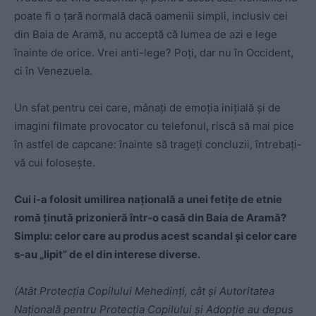
poate fi o ţară normală dacă oamenii simpli, inclusiv cei
din Baia de Aramă, nu acceptă că lumea de azi e lege
înainte de orice. Vrei anti-lege? Poţi, dar nu în Occident,
ci în Venezuela.
Un sfat pentru cei care, mânaţi de emoţia iniţială şi de
imagini filmate provocator cu telefonul, riscă să mai pice
în astfel de capcane: înainte să trageţi concluzii, întrebaţi-
vă cui foloseşte.
Cui i-a folosit umilirea naţională a unei fetiţe de etnie
romă ţinută prizonieră într-o casă din Baia de Aramă?
Simplu: celor care au produs acest scandal şi celor care
s-au „lipit” de el din interese diverse.
(Atât Protecția Copilului Mehedinți, cât și Autoritatea
Națională pentru Protecția Copilului și Adopție au depus