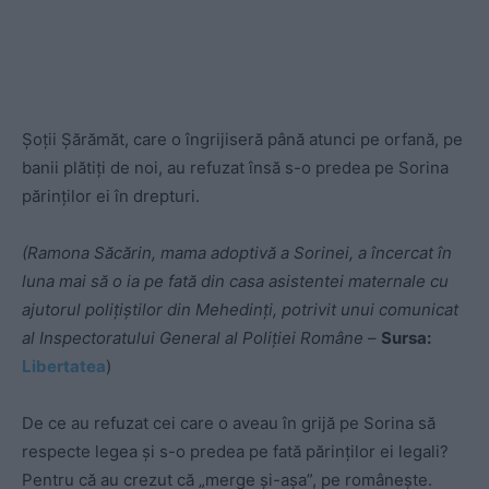
Şoţii Şărămăt, care o îngrijiseră până atunci pe orfană, pe
banii plătiţi de noi, au refuzat însă s-o predea pe Sorina
părinţilor ei în drepturi.
(Ramona Săcărin, mama adoptivă a Sorinei, a încercat în
luna mai să o ia pe fată din casa asistentei maternale cu
ajutorul polițiștilor din Mehedinți, potrivit unui comunicat
al Inspectoratului General al Poliției Române
–
Sursa:
Libertatea
)
De ce au refuzat cei care o aveau în grijă pe Sorina să
respecte legea şi s-o predea pe fată părinţilor ei legali?
Pentru că au crezut că „merge şi-aşa”, pe româneşte.