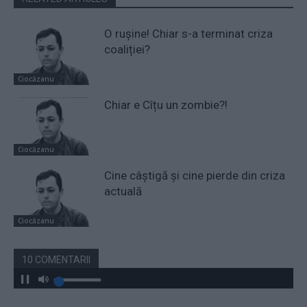
O rușine! Chiar s-a terminat criza
coaliției?
Ciocăzanu
Chiar e Cîțu un zombie?!
Ciocăzanu
Cine câștigă și cine pierde din criza
actuală
Ciocăzanu
10 COMENTARII