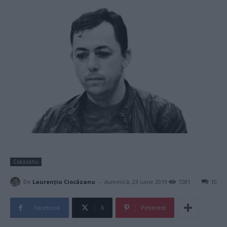
Ciocăzanu
-
De
Laurențiu Ciocăzanu
duminică, 23 iunie 2019
7281
10
Facebook
X
Pinterest