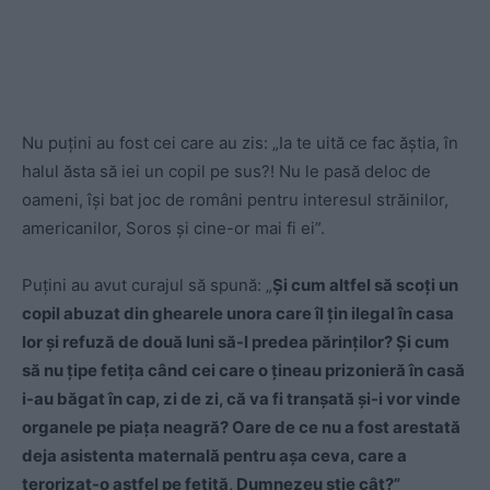
Nu puţini au fost cei care au zis: „Ia te uită ce fac ăştia, în
halul ăsta să iei un copil pe sus?! Nu le pasă deloc de
oameni, îşi bat joc de români pentru interesul străinilor,
americanilor, Soros şi cine-or mai fi ei”.
Puţini au avut curajul să spună: „
Şi cum altfel să scoţi un
copil abuzat din ghearele unora care îl ţin ilegal în casa
lor şi refuză de două luni să-l predea părinţilor? Şi cum
să nu ţipe fetiţa când cei care o ţineau prizonieră în casă
i-au băgat în cap, zi de zi, că va fi tranşată şi-i vor vinde
organele pe piaţa neagră? Oare de ce nu a fost arestată
deja asistenta maternală pentru aşa ceva, care a
terorizat-o astfel pe fetiţă, Dumnezeu ştie cât?”