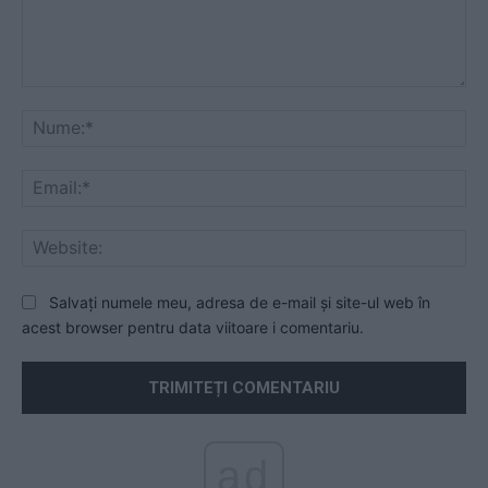
Comentariu:
Nu
Ema
Web
Salvați numele meu, adresa de e-mail și site-ul web în
acest browser pentru data viitoare i comentariu.
ad