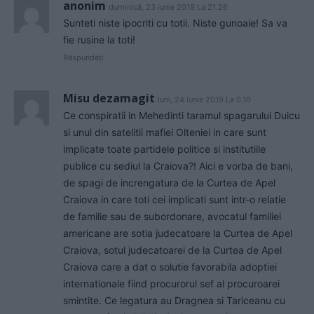
anonim
duminică, 23 iunie 2019 La 21.26
Sunteti niste ipocriti cu totii. Niste gunoaie! Sa va
fie rusine la toti!
Răspundeți
Misu dezamagit
luni, 24 iunie 2019 La 0.10
Ce conspiratii in Mehedinti taramul spagarului Duicu
si unul din satelitii mafiei Olteniei in care sunt
implicate toate partidele politice si institutiile
publice cu sediul la Craiova?! Aici e vorba de bani,
de spagi de increngatura de la Curtea de Apel
Craiova in care toti cei implicati sunt intr-o relatie
de familie sau de subordonare, avocatul familiei
americane are sotia judecatoare la Curtea de Apel
Craiova, sotul judecatoarei de la Curtea de Apel
Craiova care a dat o solutie favorabila adoptiei
internationale fiind procurorul sef al procuroarei
smintite. Ce legatura au Dragnea si Tariceanu cu