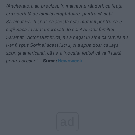
(Anchetatorii au precizat, în mai multe rânduri, că fetița
era speriată de familia adoptatoare, pentru că soții
Șărămăt i-ar fi spus că acesta este motivul pentru care
soții Săcărin sunt interesați de ea. Avocatul familiei
Șărămăt, Victor Dumitrică, nu a negat în sine că familia nu
i-ar fi spus Sorinei acest lucru, ci a spus doar că „așa
spun și americanii, că i s-a inoculat fetiței că va fi luată
pentru organe” –
Sursa:
Newsweek
)
ad