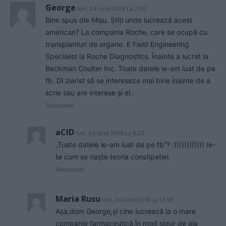
George
luni, 24 iunie 2019 La 2.00
Bine spus dle Mișu. Știți unde lucrează acest
american? La compania Roche, care se ocupă cu
transplanturi de organe. E Field Engineering
Specialist la Roche Diagnostics. Înainte a lucrat la
Beckman Coulter Inc. Toate datele le-am luat de pe
fb. Dl ziarist să se intereseze mai bine inainte de a
scrie sau are interese și el.
Răspundeți
aCID
luni, 24 iunie 2019 La 9.23
„Toate datele le-am luat de pe fb”? :)))))))))))) Ie-
te cum se naște teoria constipației.
Răspundeți
Maria Rusu
luni, 24 iunie 2019 La 12.56
Așa,dom George,și cine lucrează la o mare
companie farmaceutică,în mod sigur de aia