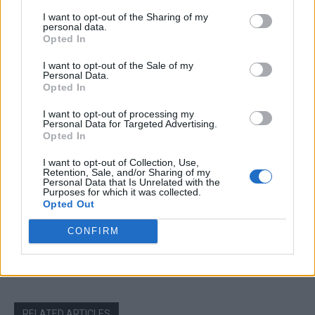
I want to opt-out of the Sharing of my
personal data.
Opted In
Articolul precedent
Articolul următor
„Sorina, noi vom lupta,
Generația marilor speranțe.
I want to opt-out of the Sale of my
traficanţii nu te ia”. Tăriceanu,
Condiția calificării: să nu
Personal Data.
Dăncilă, Firea&co. se „lipesc”
pierdem diseară cu 3-0. Miză
Opted In
de scandalul fetiţei adoptate
dublă: semifinale + Olimpiada
pentru a poza în victime ale
din Japonia
I want to opt-out of processing my
Personal Data for Targeted Advertising.
justiţiei
Opted In
I want to opt-out of Collection, Use,
Retention, Sale, and/or Sharing of my
Personal Data that Is Unrelated with the
Purposes for which it was collected.
Laurențiu Ciocăzanu
Opted Out
CONFIRM
RELATED ARTICLES