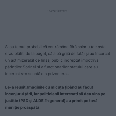
- Advertisement -
S-au temut probabil că vor rămâne fără salariu (de asta
erau plătiţi de la buget, să aibă grijă de fată) şi au încercat
un act mizerabil de linşaj public îndreptat împotriva
părinţilor Sorinei şi a funcţionarilor statului care au
încercat s-o scoată din prizonierat.
Le-a reuşit. Imaginile cu micuţa ţipând au făcut
înconjurul ţării, iar politicienii interesaţi să dea vina pe
justiţie (PSD şi ALDE, în general) au primit pe tavă
muniţie proaspătă.