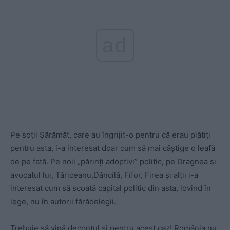
ad
Pe soţii Şărămăt, care au îngrijit-o pentru că erau plătiţi
pentru asta, i-a interesat doar cum să mai câştige o leafă
de pe fată. Pe noii „părinţi adoptivi” politic, pe Dragnea şi
avocatul lui, Tăriceanu,Dăncilă, Fifor, Firea şi alţii i-a
interesat cum să scoată capital politic din asta, lovind în
lege, nu în autorii fărădelegii.
Trebuie să vină decontul şi pentru acest caz! România nu