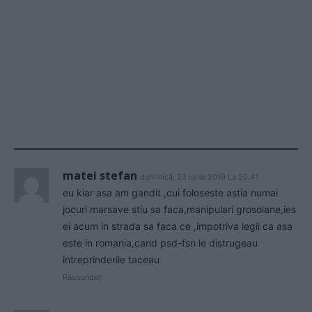
matei stefan
duminică, 23 iunie 2019 La 20.41
eu kiar asa am gandit ,cui foloseste astia numai
jocuri marsave stiu sa faca,manipulari grosolane,ies
ei acum in strada sa faca ce ,impotriva legii ca asa
este in romania,cand psd-fsn le distrugeau
intreprinderile taceau
Răspundeți