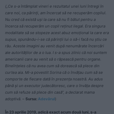
(„Ce s-a întâmplat vineri e rezultatul unei luni întregi în
care noi, ca părinţi, am încercat să ne recuperăm copilul.
Nu cred că există uşi la care să nu fi bătut pentru a
încerca să recuperăm un copil reţinut ilegal. Era singura
modalitate să se stopeze acest abuz emoţional la care era
supus, spunându-i-se că părinţii lui o să-i facă nu ştiu ce
rău. Aceste imagini au venit după nenumărate încercări
ale autorităţilor de a o lua. I s-a spus zilnic că noi suntem
americanii care au venit să o răpească pentru organe.
Bineînţeles că nu avea cum să dorească să plece din
curtea aia. Mi-a povestit Sorina că o învăţau cum să se
comporte de fiecare dată în prezenţa noastră. Au adus
până şi un executor judecătoresc, care o învăţa despre
cum să refuze să plece din casă“, a declarat mama
adoptivă.
–
Sursa:
Adevărul
)
În 23 aprilie 2019, adică exact acum două luni, s-a