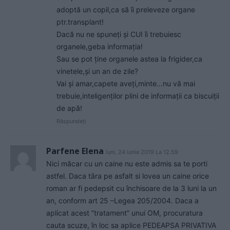
adoptă un copil,ca să îi preleveze organe
ptr.transplant!
Dacă nu ne spuneți și CUI îi trebuiesc
organele,geba informația!
Sau se pot ține organele astea la frigider,ca
vinetele,și un an de zile?
Vai și amar,capete aveți,minte…nu vă mai
trebuie,inteligenților plini de informații ca biscuiții
de apă!
Răspundeți
Parfene Elena
luni, 24 iunie 2019 La 12.59
Nici măcar cu un caine nu este admis sa te porti
astfel. Daca târa pe asfalt si lovea un caine orice
roman ar fi pedepsit cu închisoare de la 3 luni la un
an, conform art 25 –Legea 205/2004. Daca a
aplicat acest ”tratament” unui OM, procuratura
cauta scuze, în loc sa aplice PEDEAPSA PRIVATIVA