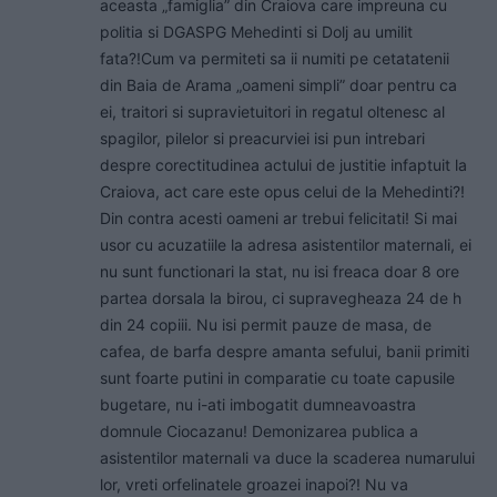
aceasta „famiglia” din Craiova care impreuna cu
politia si DGASPG Mehedinti si Dolj au umilit
fata?!Cum va permiteti sa ii numiti pe cetatatenii
din Baia de Arama „oameni simpli” doar pentru ca
ei, traitori si supravietuitori in regatul oltenesc al
spagilor, pilelor si preacurviei isi pun intrebari
despre corectitudinea actului de justitie infaptuit la
Craiova, act care este opus celui de la Mehedinti?!
Din contra acesti oameni ar trebui felicitati! Si mai
usor cu acuzatiile la adresa asistentilor maternali, ei
nu sunt functionari la stat, nu isi freaca doar 8 ore
partea dorsala la birou, ci supravegheaza 24 de h
din 24 copiii. Nu isi permit pauze de masa, de
cafea, de barfa despre amanta sefului, banii primiti
sunt foarte putini in comparatie cu toate capusile
bugetare, nu i-ati imbogatit dumneavoastra
domnule Ciocazanu! Demonizarea publica a
asistentilor maternali va duce la scaderea numarului
lor, vreti orfelinatele groazei inapoi?! Nu va