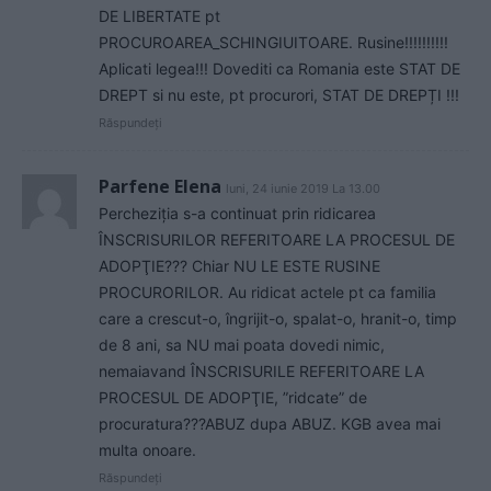
DE LIBERTATE pt
PROCUROAREA_SCHINGIUITOARE. Rusine!!!!!!!!!!
Aplicati legea!!! Dovediti ca Romania este STAT DE
DREPT si nu este, pt procurori, STAT DE DREPȚI !!!
Răspundeți
Parfene Elena
luni, 24 iunie 2019 La 13.00
Percheziţia s-a continuat prin ridicarea
ÎNSCRISURILOR REFERITOARE LA PROCESUL DE
ADOPŢIE??? Chiar NU LE ESTE RUSINE
PROCURORILOR. Au ridicat actele pt ca familia
care a crescut-o, îngrijit-o, spalat-o, hranit-o, timp
de 8 ani, sa NU mai poata dovedi nimic,
nemaiavand ÎNSCRISURILE REFERITOARE LA
PROCESUL DE ADOPŢIE, ”ridcate” de
procuratura???ABUZ dupa ABUZ. KGB avea mai
multa onoare.
Răspundeți