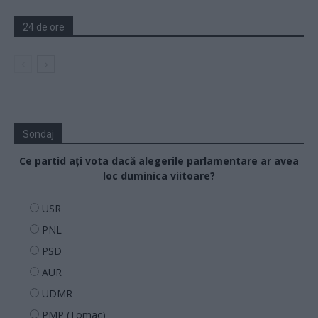
24 de ore
Sondaj
Ce partid ați vota dacă alegerile parlamentare ar avea
loc duminica viitoare?
USR
PNL
PSD
AUR
UDMR
PMP (Tomac)