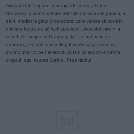
Avocatul lui Dragnea, încurajat de aceeaşi Dana
Gârbovan, o combinatoare adorată de clanurile penale, a
sărit imediat la gâtul procuroarei care venise să pună în
aplicare legea, nu să facă spectacol. Avocatul care n-a
reuşit să-l scape pe Dragnea, dar i-a luat banii de
onorariu, şi-a dat seama de gafa imensă şi a revenit,
scriind ulterior pe Facebook că familia adoptivă deţine
dreptul legal asupra Sorinei. Prea târziu!
ad