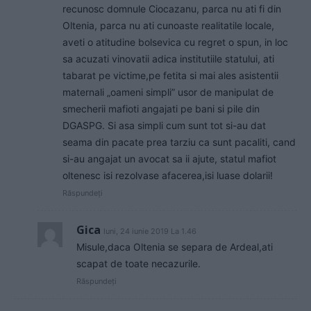
recunosc domnule Ciocazanu, parca nu ati fi din
Oltenia, parca nu ati cunoaste realitatile locale,
aveti o atitudine bolsevica cu regret o spun, in loc
sa acuzati vinovatii adica institutiile statului, ati
tabarat pe victime,pe fetita si mai ales asistentii
maternali „oameni simpli” usor de manipulat de
smecherii mafioti angajati pe bani si pile din
DGASPG. Si asa simpli cum sunt tot si-au dat
seama din pacate prea tarziu ca sunt pacaliti, cand
si-au angajat un avocat sa ii ajute, statul mafiot
oltenesc isi rezolvase afacerea,isi luase dolarii!
Răspundeți
Gica
luni, 24 iunie 2019 La 1.46
Misule,daca Oltenia se separa de Ardeal,ati
scapat de toate necazurile.
Răspundeți