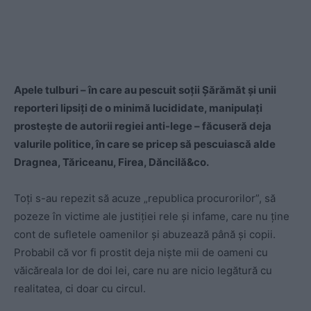
Apele tulburi – în care au pescuit soţii Şărămăt şi unii
reporteri lipsiţi de o minimă lucididate, manipulaţi
prosteşte de autorii regiei anti-lege – făcuseră deja
valurile politice, în care se pricep să pescuiască alde
Dragnea, Tăriceanu, Firea, Dăncilă&co.
Toţi s-au repezit să acuze „republica procurorilor”, să
pozeze în victime ale justiţiei rele şi infame, care nu ţine
cont de sufletele oamenilor şi abuzează până şi copii.
Probabil că vor fi prostit deja nişte mii de oameni cu
văicăreala lor de doi lei, care nu are nicio legătură cu
realitatea, ci doar cu circul.