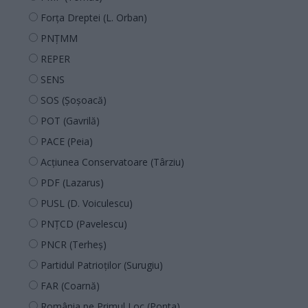
Forța Dreptei (L. Orban)
PNȚMM
REPER
SENS
SOS (Șoșoacă)
POT (Gavrilă)
PACE (Peia)
Acțiunea Conservatoare (Târziu)
PDF (Lazarus)
PUSL (D. Voiculescu)
PNȚCD (Pavelescu)
PNCR (Terheș)
Partidul Patrioților (Surugiu)
FAR (Coarnă)
România pe Primul Loc (Ponta)