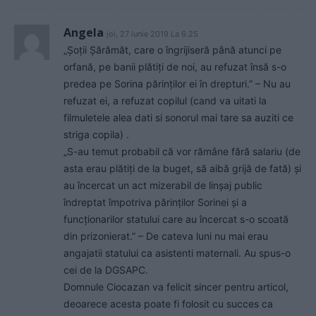
Angela
joi, 27 iunie 2019 La 6.25
„Şoţii Şărămăt, care o îngrijiseră până atunci pe
orfană, pe banii plătiţi de noi, au refuzat însă s-o
predea pe Sorina părinţilor ei în drepturi.” – Nu au
refuzat ei, a refuzat copilul (cand va uitati la
filmuletele alea dati si sonorul mai tare sa auziti ce
striga copila) .
„S-au temut probabil că vor rămâne fără salariu (de
asta erau plătiţi de la buget, să aibă grijă de fată) şi
au încercat un act mizerabil de linşaj public
îndreptat împotriva părinţilor Sorinei şi a
funcţionarilor statului care au încercat s-o scoată
din prizonierat.” – De cateva luni nu mai erau
angajatii statului ca asistenti maternali. Au spus-o
cei de la DGSAPC.
Domnule Ciocazan va felicit sincer pentru articol,
deoarece acesta poate fi folosit cu succes ca