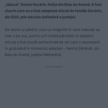
„născut” Sorina Secărin, fetiţa din Baia de Aramă. A fost
ziua în care ea a fost adoptată oficial de familia Secărin,
din SUA, prin decizie definitivă a justiţiei.
De atunci şi până în ziua cu imaginile în care mascaţii au
luat-o pe sus, pentru a fi redată părinţilor ei adoptivi,
micuţa a fost ţinută sechestrată de cei care o avuseseră
în grijă până în momentul adopţiei – familia Şărămăt, din
Baia de Aramă, judeţul Mehedinţi.
- Advertisement -