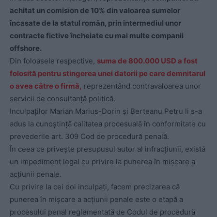
achitat un comision de 10% din valoarea sumelor
încasate de la statul român, prin intermediul unor
contracte fictive încheiate cu mai multe companii
offshore.
Din foloasele respective,
suma de 800.000 USD a fost
folosită pentru stingerea unei datorii pe care demnitarul
o avea către o firmă,
reprezentând contravaloarea unor
servicii de consultanță politică.
Inculpaților Marian Marius-Dorin și Berteanu Petru li s-a
adus la cunoștință calitatea procesuală în conformitate cu
prevederile art. 309 Cod de procedură penală.
În ceea ce privește presupusul autor al infracțiunii, există
un impediment legal cu privire la punerea în mișcare a
acțiunii penale.
Cu privire la cei doi inculpați, facem precizarea că
punerea în mișcare a acțiunii penale este o etapă a
procesului penal reglementată de Codul de procedură