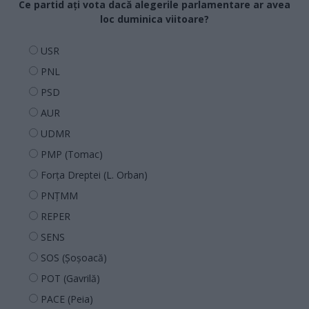
Ce partid ați vota dacă alegerile parlamentare ar avea
loc duminica viitoare?
USR
PNL
PSD
AUR
UDMR
PMP (Tomac)
Forța Dreptei (L. Orban)
PNȚMM
REPER
SENS
SOS (Șoșoacă)
POT (Gavrilă)
PACE (Peia)