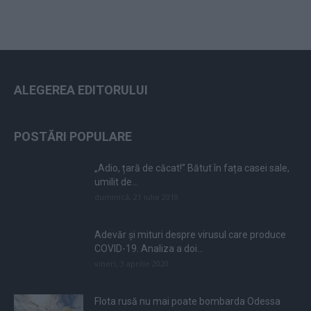
ALEGEREA EDITORULUI
POSTĂRI POPULARE
„Adio, țară de căcat!” Bătut în fața casei sale,
umilit de...
duminică, 21 iulie 2019
Adevăr și mituri despre virusul care produce
COVID-19. Analiza a doi...
vineri, 3 aprilie 2020
Flota rusă nu mai poate bombarda Odessa