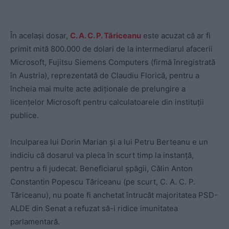
În același dosar,
C. A. C. P. Tăriceanu
este acuzat că ar fi
primit mită 800.000 de dolari de la intermediarul afacerii
Microsoft, Fujitsu Siemens Computers (firmă înregistrată
în Austria), reprezentată de Claudiu Florică, pentru a
încheia mai multe acte adiționale de prelungire a
licențelor Microsoft pentru calculatoarele din instituții
publice.
Inculparea lui Dorin Marian și a lui Petru Berteanu e un
indiciu că dosarul va pleca în scurt timp la instanță,
pentru a fi judecat. Beneficiarul șpăgii, Călin Anton
Constantin Popescu Tăriceanu (pe scurt, C. A. C. P.
Tăriceanu), nu poate fi anchetat întrucât majoritatea PSD-
ALDE din Senat a refuzat să-i ridice imunitatea
parlamentară.