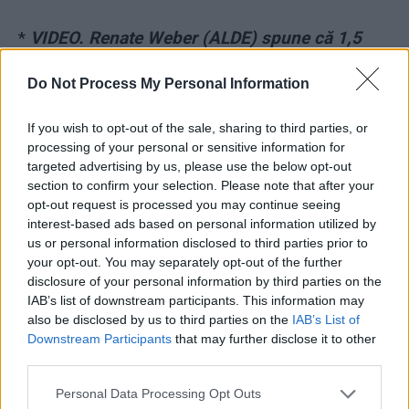
*
VIDEO. Renate Weber (ALDE) spune că 1,5
milioane de votanți, cei de pe listele
Do Not Process My Personal Information
suplimentare, de fapt nici n-au existat!
If you wish to opt-out of the sale, sharing to third parties, or
processing of your personal or sensitive information for
targeted advertising by us, please use the below opt-out
section to confirm your selection. Please note that after your
opt-out request is processed you may continue seeing
interest-based ads based on personal information utilized by
us or personal information disclosed to third parties prior to
ad
your opt-out. You may separately opt-out of the further
disclosure of your personal information by third parties on the
IAB’s list of downstream participants. This information may
also be disclosed by us to third parties on the
IAB’s List of
Downstream Participants
that may further disclose it to other
third parties.
Personal Data Processing Opt Outs