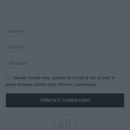
Comentariu:
Nu
Ema
Web
Salvați numele meu, adresa de e-mail și site-ul web în
acest browser pentru data viitoare i comentariu.
ad