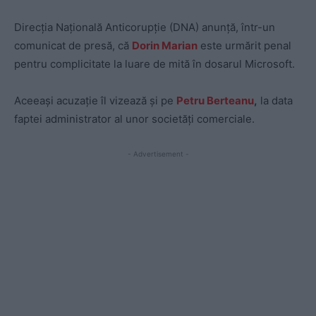
Direcția Națională Anticorupție (DNA) anunță, într-un
comunicat de presă, că
Dorin Marian
este urmărit penal
pentru complicitate la luare de mită în dosarul Microsoft.
Aceeași acuzație îl vizează și pe
Petru Berteanu
,
la data
faptei administrator al unor societăți comerciale.
- Advertisement -