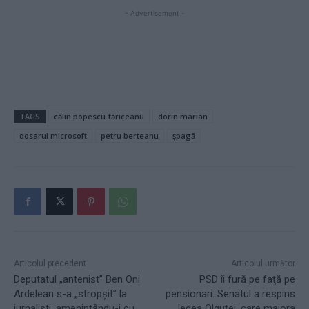
- Advertisement -
TAGS
călin popescu-tăriceanu
dorin marian
dosarul microsoft
petru berteanu
șpagă
Articolul precedent
Articolul următor
Deputatul „antenist” Ben Oni
PSD îi fură pe faţă pe
Ardelean s-a „stropşit” la
pensionari. Senatul a respins
jurnalişti, ameninţându-i cu
legea Olguţei, care majora