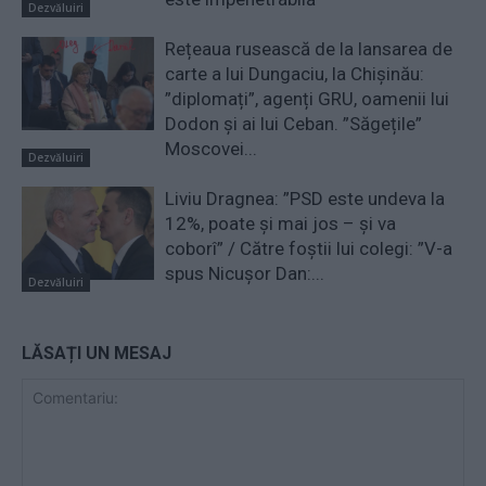
Dezvăluiri
Rețeaua rusească de la lansarea de
carte a lui Dungaciu, la Chișinău:
”diplomați”, agenți GRU, oamenii lui
Dodon și ai lui Ceban. ”Săgețile”
Moscovei...
Dezvăluiri
Liviu Dragnea: ”PSD este undeva la
12%, poate și mai jos – și va
coborî” / Către foștii lui colegi: ”V-a
spus Nicușor Dan:...
Dezvăluiri
LĂSAȚI UN MESAJ