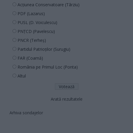
Acțiunea Conservatoare (Târziu)
PDF (Lazarus)
PUSL (D. Voiculescu)
PNȚCD (Pavelescu)
PNCR (Terheș)
Partidul Patrioților (Surugiu)
FAR (Coarnă)
România pe Primul Loc (Ponta)
Altul
Arată rezultatele
Arhiva sondajelor