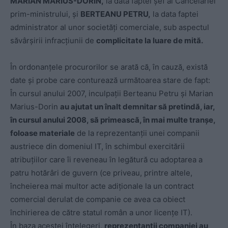
MARIAN MARIUS-DORIN,
la data faptei șef al Cancelariei
prim-ministrului, și
BERTEANU PETRU,
la data faptei
administrator al unor societăți comerciale, sub aspectul
săvârșirii infracțiunii de
complicitate la luare de mită.
În ordonanțele procurorilor se arată că, în cauză, există
date și probe care conturează următoarea stare de fapt:
În cursul anului 2007, inculpații Berteanu Petru și Marian
Marius-Dorin
au ajutat un înalt demnitar să pretindă, iar,
în cursul anului 2008, să primească, în mai multe tranșe,
foloase materiale
de la reprezentanții unei companii
austriece din domeniul IT, în schimbul exercitării
atribuțiilor care îi reveneau în legătură cu adoptarea a
patru hotărâri de guvern (ce priveau, printre altele,
încheierea mai multor acte adiționale la un contract
comercial derulat de companie ce avea ca obiect
închirierea de către statul român a unor licențe IT).
În baza acestei înțelegeri,
reprezentanții companiei au