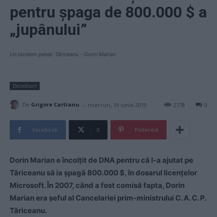
pentru șpaga de 800.000 $ a
„jupânului”
Un tandem penal: Tăriceanu - Dorin Marian
Dezvăluiri
-
De
Grigore Cartianu
miercuri, 19 iunie 2019
2778
0
Facebook
X
Pinterest
Dorin Marian e încolțit de DNA pentru că l-a ajutat pe
Tăriceanu să ia șpagă 800.000 $, în dosarul licențelor
Microsoft. În 2007, când a fost comisă fapta, Dorin
Marian era șeful al Cancelariei prim-ministrului C. A. C. P.
Tăriceanu.