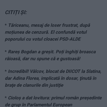
CITIȚI ȘI:
*
Tăriceanu, mesaj de loser frustrat, după
moțiunea de cenzură. El confundă votul
poporului cu votul cloacei PSD-ALDE
*
Rareș Bogdan a greșit. Poți înghiți broasca
râioasă, dar nu spune că e gustoasă!
*
Incredibil! Vâlcov, blocat de DIICOT la Slatina,
dar Adina Florea, implicată în dosar, ţinută în
braţe de clanurile din justiţie
*
Cioloş a dat lovitura: primul român preşedinte
de grup în Parlamentul European