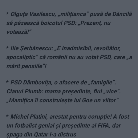
*
Olguța Vasilescu, „milițianca” pusă de Dăncilă
să păzească boicotul PSD: „Prezent, nu
votează!”
*
Ilie Șerbănescu: „E inadmisibil, revoltător,
apocaliptic” că românii nu au votat PSD, care „a
mărit pensiile”!
*
PSD Dâmbovița, o afacere de „famiglie”.
Clanul Plumb: mama președinte, fiul „vice”.
„Mamițica îi construiește lui Goe un viitor”
*
Michel Platini, arestat pentru corupție! A fost
un fotbalist genial și președinte al FIFA, dar
șpaga din Qatar l-a distrus