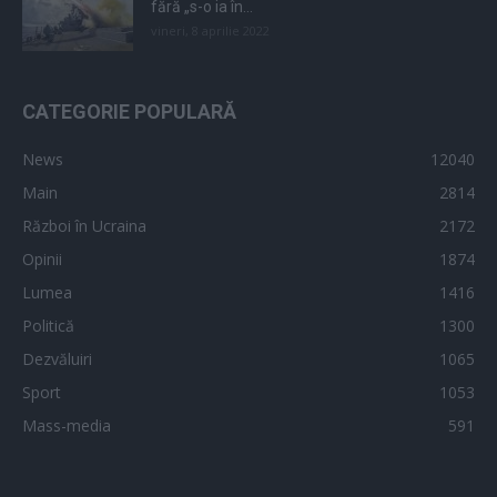
fără „s-o ia în...
vineri, 8 aprilie 2022
CATEGORIE POPULARĂ
News
12040
Main
2814
Război în Ucraina
2172
Opinii
1874
Lumea
1416
Politică
1300
Dezvăluiri
1065
Sport
1053
Mass-media
591