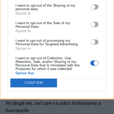
I want to opt-out of the Sharing of my
personal data.
*
„Când s-a dat sentința la Dragnea, toată
Opted In
lumea a izbucnit în urale de parcă ar fi dat gol
I want to opt-out of the Sale of my
România în finala Campionatului Mondial”
Personal Data.
Opted In
*
Carmen Dan încă nu și-a revenit din șocul
I want to opt-out of processing my
Personal Data for Targeted Advertising.
arestării lui Dragnea. Zice că-l va vizita la
Opted In
pușcărie
I want to opt-out of Collection, Use,
Retention, Sale, and/or Sharing of my
Personal Data that Is Unrelated with the
*
Surpriza PLUS care a înfuriat USR. Sondajul
Purposes for which it was collected.
Opted Out
care-l dă pe Cioloș peste Barna nu a fost
comandat de Alianța USR-PLUS!
CONFIRM
*
Dosarele grele abia acum vin peste Dragnea!
Pe lângă ele, cel care i-a adus închisoarea a
fost mizilic