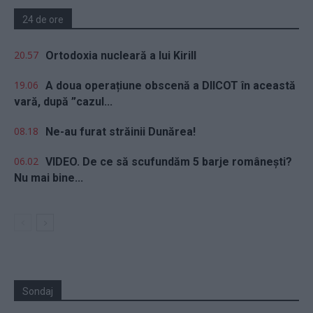
24 de ore
20.57
Ortodoxia nucleară a lui Kirill
19.06
A doua operațiune obscenă a DIICOT în această
vară, după ”cazul...
08.18
Ne-au furat străinii Dunărea!
06.02
VIDEO. De ce să scufundăm 5 barje românești?
Nu mai bine...
Sondaj