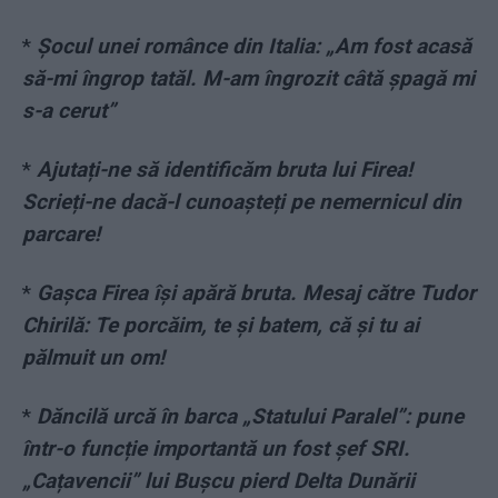
*
Șocul unei românce din Italia: „Am fost acasă
să-mi îngrop tatăl. M-am îngrozit câtă șpagă mi
s-a cerut”
*
Ajutați-ne să identificăm bruta lui Firea!
Scrieți-ne dacă-l cunoașteți pe nemernicul din
parcare!
*
Gașca Firea își apără bruta. Mesaj către Tudor
Chirilă: Te porcăim, te și batem, că și tu ai
pălmuit un om!
*
Dăncilă urcă în barca „Statului Paralel”: pune
într-o funcție importantă un fost șef SRI.
„Cațavencii” lui Bușcu pierd Delta Dunării