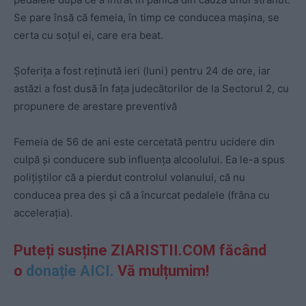
Se pare însă că femeia, în timp ce conducea mașina, se
certa cu soțul ei, care era beat.
Șoferița a fost reținută ieri (luni) pentru 24 de ore, iar
astăzi a fost dusă în fața judecătorilor de la Sectorul 2, cu
propunere de arestare preventivă
Femeia de 56 de ani este cercetată pentru ucidere din
culpă și conducere sub influența alcoolului. Ea le-a spus
polițiștilor că a pierdut controlul volanului, că nu
conducea prea des și că a încurcat pedalele (frâna cu
accelerația).
Puteți susține ZIARISTII.COM făcând
o
donație AICI.
Vă mulțumim!