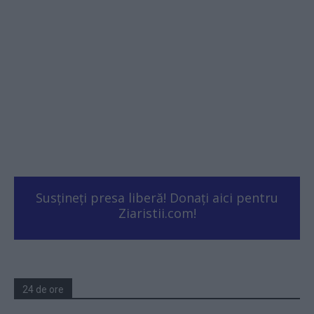
Susțineți presa liberă! Donați aici pentru
Ziaristii.com!
24 de ore