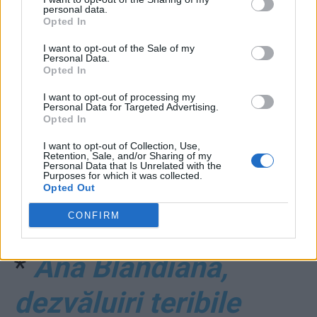
Melania Cincea”
personal data.
Opted In
*
Întreaga populație
I want to opt-out of the Sale of my
Personal Data.
se poate înscrie la
Opted In
I want to opt-out of processing my
vaccinare, fără
Personal Data for Targeted Advertising.
Opted In
restricții, începând cu
I want to opt-out of Collection, Use,
Retention, Sale, and/or Sharing of my
Personal Data that Is Unrelated with the
15 martie. Imunizarea
Purposes for which it was collected.
Opted Out
demarează în aprilie
CONFIRM
*
Ana Blandiana,
dezvăluiri teribile