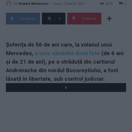
-
De
Robert Mateescu
marți, 2 martie 2021
2076
2
Facebook
X
Pinterest
Șoferița de 56 de ani care, la volanul unui
Mercedes,
a ucis sâmbătă două fete
(de 6 ani
și de 21 de ani), pe o străduță din cartierul
Andronache din nordul Bucureștiului, a fost
lăsată în libertate, sub control judiciar.