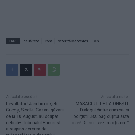
TAGS
două fete
rom
șoferiță Mercedes
vin
Articolul precedent
Articolul următor
Revoltător! Jandarmii-șefi
MASACRUL DE LA ONEȘTI.
Cucoș, Sindile, Cazan, găzarii
Dialogul dintre criminal şi
de la 10 August, au scăpat
poliţişti: „Bă, bag cuțitul ăsta
definitiv. Tribunalul București
în ei! De nu-i vezi morți aici…”
a respins cererea de