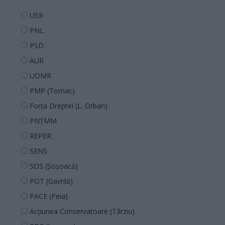
USR
PNL
PSD
AUR
UDMR
PMP (Tomac)
Forța Dreptei (L. Orban)
PNȚMM
REPER
SENS
SOS (Șoșoacă)
POT (Gavrilă)
PACE (Peia)
Acțiunea Conservatoare (Târziu)