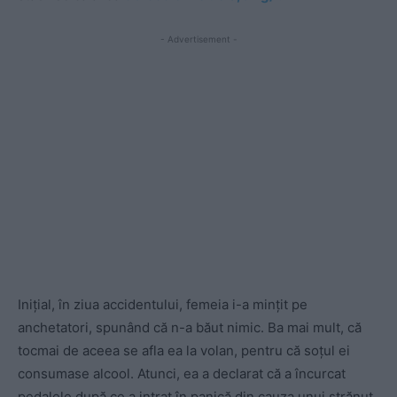
- Advertisement -
Inițial, în ziua accidentului, femeia i-a mințit pe
anchetatori, spunând că n-a băut nimic. Ba mai mult, că
tocmai de aceea se afla ea la volan, pentru că soțul ei
consumase alcool. Atunci, ea a declarat că a încurcat
pedalele după ce a intrat în panică din cauza unui strănut.