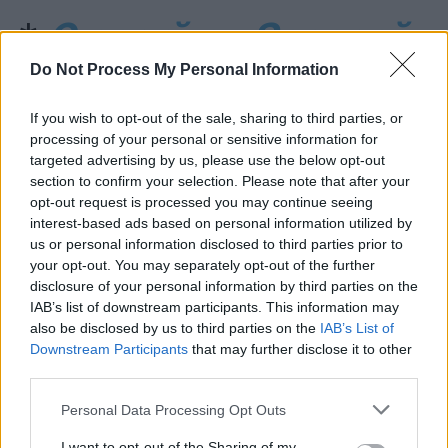
*
O seară cu Șoșoacă
Do Not Process My Personal Information
*
„Șoșocul” Ninel Peia
If you wish to opt-out of the sale, sharing to third parties, or
processing of your personal or sensitive information for
jignește grav români
targeted advertising by us, please use the below opt-out
section to confirm your selection. Please note that after your
remarcabili: „KGB-
opt-out request is processed you may continue seeing
interest-based ads based on personal information utilized by
ista Monica Macovei”,
us or personal information disclosed to third parties prior to
your opt-out. You may separately opt-out of the further
disclosure of your personal information by third parties on the
„anti-patriotul Andrei
IAB’s list of downstream participants. This information may
also be disclosed by us to third parties on the
IAB’s List of
Pleșu”, „stârpitura
Downstream Participants
that may further disclose it to other
third parties.
Patapievici”, „jigodia
Personal Data Processing Opt Outs
I want to opt-out of the Sharing of my