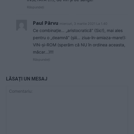
Răspundeți
Paul Pârvu
miercuri, 3 martie 2021 La 1.40
Ce combinație… „aristocratică” (Sic!), mai ales
pentru o „deamnă” (șiii… ziua-în-amiaza-mare!):
VIN-și-ROM (sperăm că NU în ordinea aceasta,
măcar…)!!!
Răspundeți
LĂSAȚI UN MESAJ