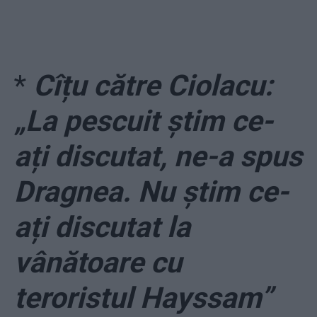
*
Cîțu către Ciolacu:
„La pescuit știm ce-
ați discutat, ne-a spus
Dragnea. Nu știm ce-
ați discutat la
vânătoare cu
teroristul Hayssam”