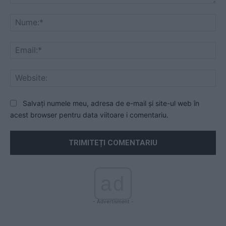
Comentariu:
Nu
Ema
Web
Salvați numele meu, adresa de e-mail și site-ul web în
acest browser pentru data viitoare i comentariu.
ad
- Advertisment -