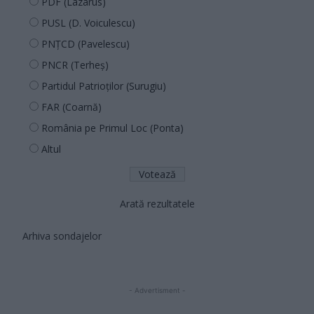
PDF (Lazarus)
PUSL (D. Voiculescu)
PNȚCD (Pavelescu)
PNCR (Terheș)
Partidul Patrioților (Surugiu)
FAR (Coarnă)
România pe Primul Loc (Ponta)
Altul
Arată rezultatele
Arhiva sondajelor
- Advertisment -