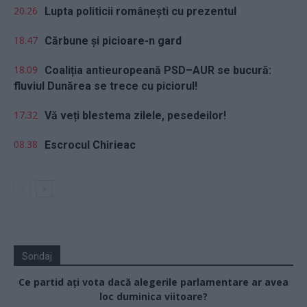
20.26
Lupta politicii românești cu prezentul
18.47
Cărbune și picioare-n gard
18.09
Coaliția antieuropeană PSD–AUR se bucură:
fluviul Dunărea se trece cu piciorul!
17.32
Vă veți blestema zilele, pesedeilor!
08.38
Escrocul Chirieac
Sondaj
Ce partid ați vota dacă alegerile parlamentare ar avea
loc duminica viitoare?