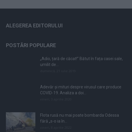
ALEGEREA EDITORULUI
POSTĂRI POPULARE
„Adio, țară de căcat!” Bătut în fața casei sale,
umilit de...
duminică, 21 iulie 2019
Adevăr și mituri despre virusul care produce
COVID-19. Analiza a doi...
vineri, 3 aprilie 2020
Flota rusă nu mai poate bombarda Odessa
fără „s-o ia în...
vineri, 8 aprilie 2022