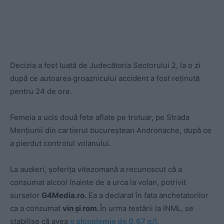
Decizia a fost luată de Judecătoria Sectorului 2, la o zi
după ce autoarea groaznicului accident a fost reținută
pentru 24 de ore.
Femeia a ucis două fete aflate pe trotuar, pe Strada
Mențiunii din cartierul bucureștean Andronache, după ce
a pierdut controlul volanului.
La audieri, șoferița vitezomană a recunoscut că a
consumat alcool înainte de a urca la volan, potrivit
surselor
G4Media.ro.
Ea a declarat în fata anchetatorilor
ca a consumat
vin și rom.
În urma testării la INML, se
stabilise că avea
o alcoolemie de 0,67 g/l.