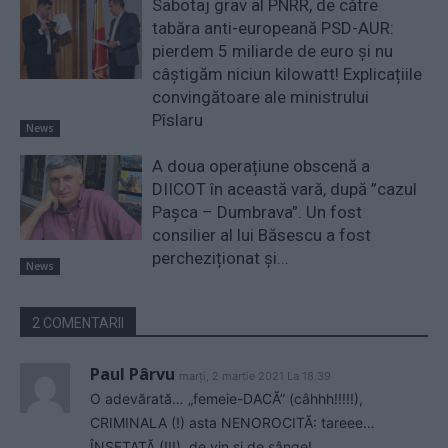
Sabotaj grav al PNRR, de către
tabăra anti-europeană PSD-AUR:
pierdem 5 miliarde de euro și nu
câștigăm niciun kilowatt! Explicațiile
convingătoare ale ministrului
Pîslaru
News
A doua operațiune obscenă a
DIICOT în această vară, după ”cazul
Pașca – Dumbrava”. Un fost
consilier al lui Băsescu a fost
percheziționat și...
News
2 COMENTARII
Paul Pârvu
marți, 2 martie 2021 La 18.39
O adevărată… „femeie-DACĂ” (câhhh!!!!!),
CRIMINALA (!) asta NENOROCITĂ: tareee…
ÎNSETATĂ (!!!), de vin și de sânge!