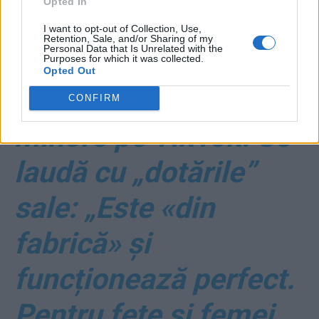
Opted In
termoficare
I want to opt-out of Collection, Use,
Retention, Sale, and/or Sharing of my
Personal Data that Is Unrelated with the
*
Cumpănașu
Purposes for which it was collected.
Opted Out
flirtează periculos cu
CONFIRM
minore pe TikTok. Se
laudă cu „dotările”
sale: „Este «din
fabrică» și
funcționează perfect.
Pentru fete și femei