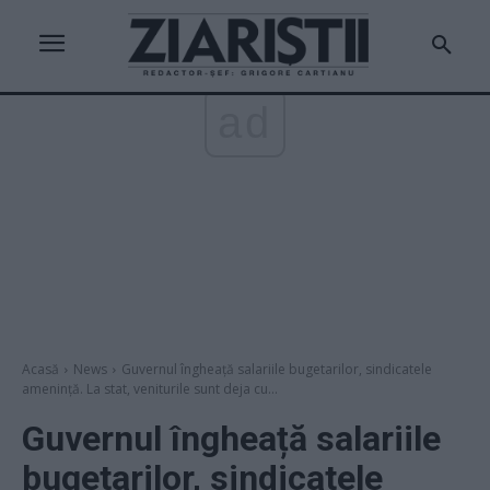
ad
Acasă
News
Guvernul îngheață salariile bugetarilor, sindicatele
amenință. La stat, veniturile sunt deja cu...
Guvernul îngheață salariile
bugetarilor, sindicatele