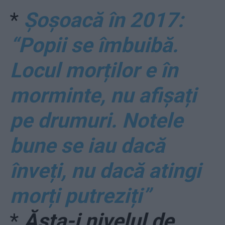
*
Șoșoacă în 2017:
“Popii se îmbuibă.
Locul morților e în
morminte, nu afișați
pe drumuri. Notele
bune se iau dacă
înveți, nu dacă atingi
morți putreziți”
*
Ăsta-i nivelul de