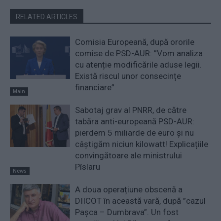
RELATED ARTICLES
Comisia Europeană, după ororile
comise de PSD-AUR: ”Vom analiza
cu atenție modificările aduse legii.
Există riscul unor consecințe
financiare”
Main
Sabotaj grav al PNRR, de către
tabăra anti-europeană PSD-AUR:
pierdem 5 miliarde de euro și nu
câștigăm niciun kilowatt! Explicațiile
convingătoare ale ministrului
Pîslaru
News
A doua operațiune obscenă a
DIICOT în această vară, după ”cazul
Pașca – Dumbrava”. Un fost