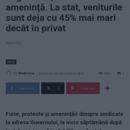
amenință. La stat, veniturile
sunt deja cu 45% mai mari
decât în privat
Florin Cîțu
News
-
De
Redacţia
miercuri, 30 decembrie 2020
7206
0
Facebook
X
Pinterest
Furie, proteste și amenințări dinspre sindicate
la adresa Guvernului, la nicio săptămână după