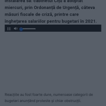
instalarea sa: cabinetul Cîțu a adoptat
miercuri, prin Ordonanță de Urgență, câteva
măsuri fiscale de criză, printre care
înghețarea salariilor pentru bugetari în 2021.
Reacțiile au fost foarte dure, numeroase categorii de
bugetari anunțând proteste și chiar obstrucții.