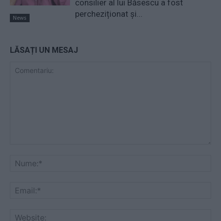
consilier al lui Băsescu a fost
percheziționat și...
News
LĂSAȚI UN MESAJ
Comentariu:
Nu
Ema
Web