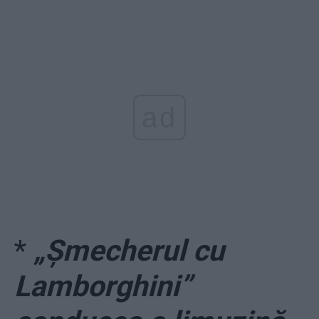
ad
*
„Șmecherul cu
Lamborghini”