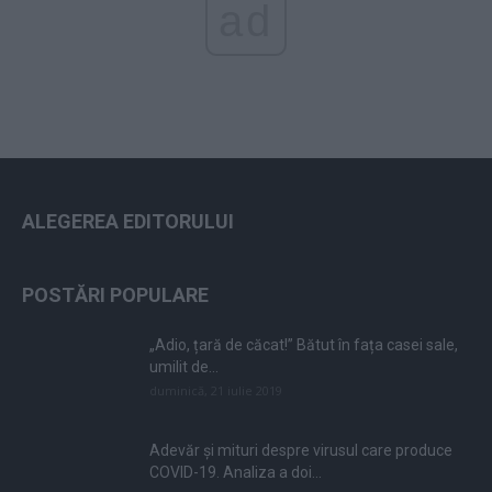
ad
ALEGEREA EDITORULUI
POSTĂRI POPULARE
„Adio, țară de căcat!” Bătut în fața casei sale,
umilit de...
duminică, 21 iulie 2019
Adevăr și mituri despre virusul care produce
COVID-19. Analiza a doi...