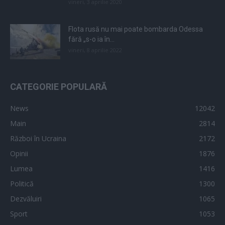
vineri, 3 aprilie 2020
Flota rusă nu mai poate bombarda Odessa
fără „s-o ia în...
vineri, 8 aprilie 2022
CATEGORIE POPULARĂ
News
12042
Main
2814
Război în Ucraina
2172
Opinii
1876
Lumea
1416
Politică
1300
Dezvăluiri
1065
Sport
1053