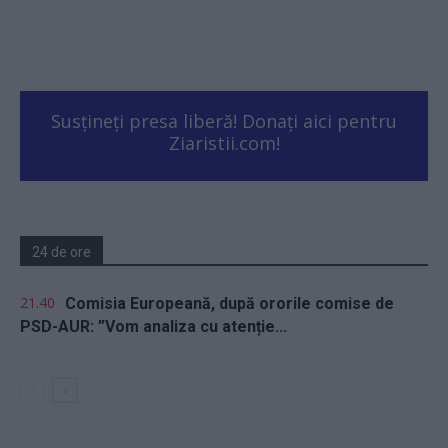
Susțineți presa liberă! Donați aici pentru
Ziaristii.com!
24 de ore
21.40
Comisia Europeană, după ororile comise de
PSD-AUR: ”Vom analiza cu atenție...