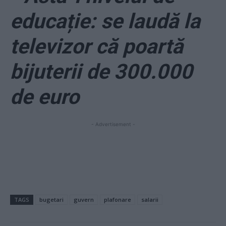
educație: se laudă la
televizor că poartă
bijuterii de 300.000
de euro
- Advertisement -
TAGS
bugetari
guvern
plafonare
salarii