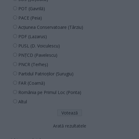
POT (Gavrilă)
PACE (Peia)
Acțiunea Conservatoare (Târziu)
PDF (Lazarus)
PUSL (D. Voiculescu)
PNȚCD (Pavelescu)
PNCR (Terheș)
Partidul Patrioților (Surugiu)
FAR (Coarnă)
România pe Primul Loc (Ponta)
Altul
Arată rezultatele