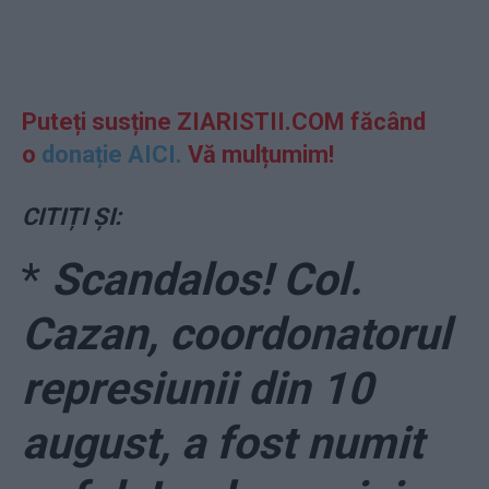
Puteți susține ZIARISTII.COM făcând
o
donație AICI.
Vă mulțumim!
CITIȚI ȘI:
*
Scandalos! Col.
Cazan, coordonatorul
represiunii din 10
august, a fost numit