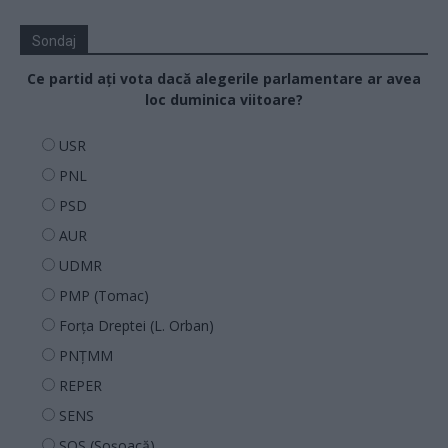
Sondaj
Ce partid ați vota dacă alegerile parlamentare ar avea
loc duminica viitoare?
USR
PNL
PSD
AUR
UDMR
PMP (Tomac)
Forța Dreptei (L. Orban)
PNȚMM
REPER
SENS
SOS (Șoșoacă)