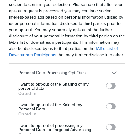
section to confirm your selection. Please note that after your
opt-out request is processed you may continue seeing
interest-based ads based on personal information utilized by
us or personal information disclosed to third parties prior to
your opt-out. You may separately opt-out of the further
*
Rețeta Firea de
disclosure of your personal information by third parties on the
IAB’s list of downstream participants. This information may
administrare a
also be disclosed by us to third parties on the
IAB’s List of
Downstream Participants
that may further disclose it to other
third parties.
Capitalei: 76 de
Personal Data Processing Opt Outs
milioane de euro
I want to opt-out of the Sharing of my
personal data.
pentru concerte, 15
Opted In
I want to opt-out of the Sale of my
milioane pentru
Personal Data.
Opted In
rețeaua de
I want to opt-out of processing my
Personal Data for Targeted Advertising.