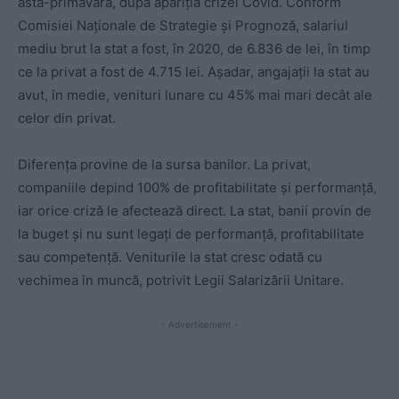
astă-primăvară, după apariția crizei Covid. Conform
Comisiei Naționale de Strategie și Prognoză, salariul
mediu brut la stat a fost, în 2020, de 6.836 de lei, în timp
ce la privat a fost de 4.715 lei. Așadar, angajații la stat au
avut, în medie, venituri lunare cu 45% mai mari decât ale
celor din privat.
Diferența provine de la sursa banilor. La privat,
companiile depind 100% de profitabilitate și performanță,
iar orice criză le afectează direct. La stat, banii provin de
la buget și nu sunt legați de performanță, profitabilitate
sau competență. Veniturile la stat cresc odată cu
vechimea în muncă, potrivit Legii Salarizării Unitare.
- Advertisement -