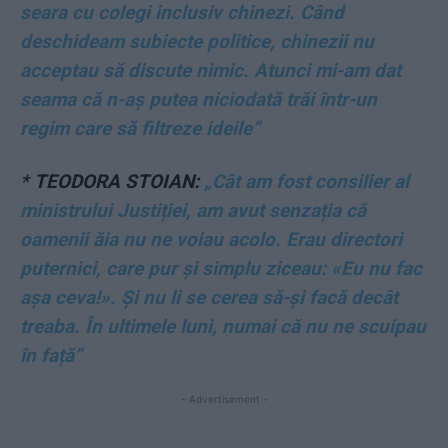
seara cu colegi inclusiv chinezi. Când
deschideam subiecte politice, chinezii nu
acceptau să discute nimic. Atunci mi-am dat
seama că n-aș putea niciodată trăi într-un
regim care să filtreze ideile”
*
TEODORA STOIAN:
„Cât am fost consilier al
ministrului Justiției, am avut senzația că
oamenii ăia nu ne voiau acolo. Erau directori
puternici, care pur și simplu ziceau: «Eu nu fac
așa ceva!». Și nu li se cerea să-și facă decât
treaba. În ultimele luni, numai că nu ne scuipau
în față”
- Advertisement -