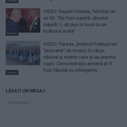
Lumea
VIDEO. Regele Charles, felicitat de
un Sir: ”Aţi fost superb, absolut
superb. L-aţi pus la locul lui pe
ticălosul acela”
Lumea
VIDEO. Parada „Avântul Prăbușirea”:
”plutoane” de invalizi în cârje,
văduve și mame care și-au pierdut
copiii. Demonstrația aeriană ar fi
fost făcută cu inteligența...
Lumea
LĂSAȚI UN MESAJ