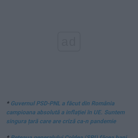
ad
*
Guvernul PSD-PNL a făcut din România
campioana absolută a inflației în UE. Suntem
singura țară care are criză ca-n pandemie
*
Rețeaua generalului Coldea (SRI) făcea bani