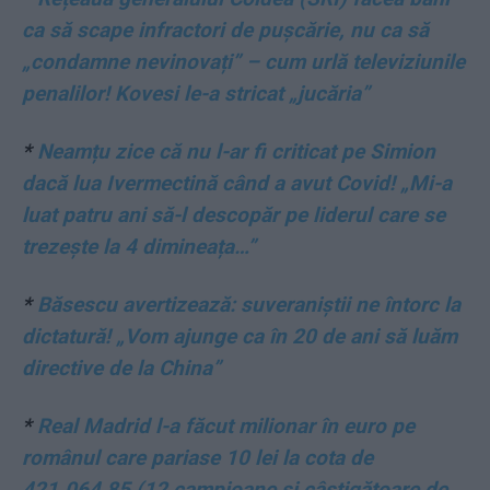
ca să scape infractori de pușcărie, nu ca să
„condamne nevinovați” – cum urlă televiziunile
penalilor! Kovesi le-a stricat „jucăria”
*
Neamțu zice că nu l-ar fi criticat pe Simion
dacă lua Ivermectină când a avut Covid! „Mi-a
luat patru ani să-l descopăr pe liderul care se
trezește la 4 dimineața…”
*
Băsescu avertizează: suveraniștii ne întorc la
dictatură! „Vom ajunge ca în 20 de ani să luăm
directive de la China”
*
Real Madrid l-a făcut milionar în euro pe
românul care pariase 10 lei la cota de
421.064,85 (12 campioane și câștigătoare de