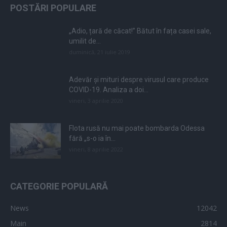
POSTĂRI POPULARE
„Adio, țară de căcat!” Bătut în fața casei sale,
umilit de...
duminică, 21 iulie 2019
Adevăr și mituri despre virusul care produce
COVID-19. Analiza a doi...
vineri, 3 aprilie 2020
Flota rusă nu mai poate bombarda Odessa
fără „s-o ia în...
vineri, 8 aprilie 2022
CATEGORIE POPULARĂ
News
12042
Main
2814