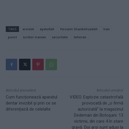
TAGS
arestat
ayatollah
Hossein Shanbehzadeh
Iran
punct
scriitor iranian
securitate
teheran
Articolul precedent
Articolul următor
Cum funcționează aparatul
VIDEO. Explozie catastrofală
dentar invizibil și prin ce se
provocată de „o firmă
diferențiază de celelalte
autorizată” la magazinul
Dedeman din Botoșani: 13
victime, din care 4 în stare
gravă. Doi arși sunt aduși la