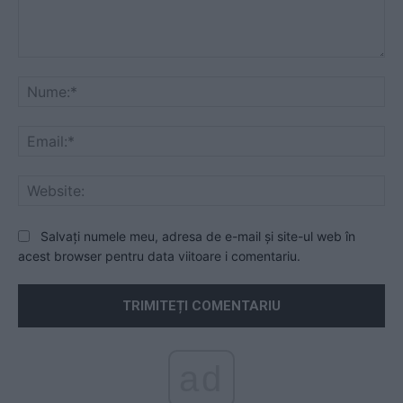
Comentariu:
Nu
Ema
Web
Salvați numele meu, adresa de e-mail și site-ul web în
acest browser pentru data viitoare i comentariu.
ad