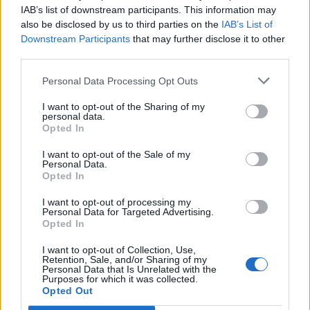
acută că-mi va putrezi mâna dacă-l votez pe
IAB’s list of downstream participants. This information may
Iliescu”
also be disclosed by us to third parties on the
IAB’s List of
Downstream Participants
that may further disclose it to other
third parties.
*
CORINA ATANASIU,
europarlamentare: „În
anii ’90 am făcut voluntariat la Salvați Copiii.
Personal Data Processing Opt Outs
Lucram cu copiii străzii, prindeam pedofili cu
I want to opt-out of the Sharing of my
personal data.
Europolul”
Opted In
I want to opt-out of the Sale of my
*
RADU MIHAIU,
Primăria Sectorului 2: „N-
Personal Data.
aveam niciun gând să intru în politică.
Opted In
Spuneam: «Am o meserie, o fac bine, crește
I want to opt-out of processing my
Personal Data for Targeted Advertising.
afacerea!». Ce m-a determinat să mă
Opted In
răzgândesc a fost incendiul de la Colectiv. Mi-
I want to opt-out of Collection, Use,
am zis: «Copiii mei trebuie să trăiască într-o
Retention, Sale, and/or Sharing of my
Personal Data that Is Unrelated with the
țară în care nu se întâmplă așa ceva!»”
Purposes for which it was collected.
Opted Out