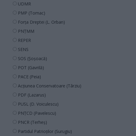
UDMR
PMP (Tomac)
Forța Dreptei (L. Orban)
PNȚMM
REPER
SENS
SOS (Șoșoacă)
POT (Gavrilă)
PACE (Peia)
Acțiunea Conservatoare (Târziu)
PDF (Lazarus)
PUSL (D. Voiculescu)
PNȚCD (Pavelescu)
PNCR (Terheș)
Partidul Patrioților (Surugiu)