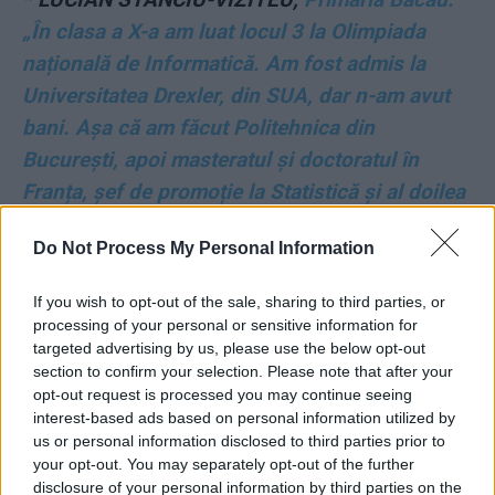
„În clasa a X-a am luat locul 3 la Olimpiada
națională de Informatică. Am fost admis la
Universitatea Drexler, din SUA, dar n-am avut
bani. Așa că am făcut Politehnica din
București, apoi masteratul și doctoratul în
Franța, șef de promoție la Statistică și al doilea
la Finanțe”
Do Not Process My Personal Information
*
CRISTINA PRUNĂ,
europarlamentare: „Până
If you wish to opt-out of the sale, sharing to third parties, or
la 4 ani am crescut la țară, în Bărăgan, într-un
processing of your personal or sensitive information for
spirit foarte liber. Acum susțin cu fermitate
targeted advertising by us, please use the below opt-out
section to confirm your selection. Please note that after your
politici liberale”
opt-out request is processed you may continue seeing
interest-based ads based on personal information utilized by
*
RADU MIHAIL,
europarlamentare: “La
us or personal information disclosed to third parties prior to
your opt-out. You may separately opt-out of the further
alegerile din 2000, în turul 2, am avut senzația
disclosure of your personal information by third parties on the