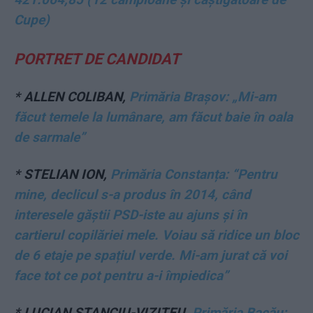
Cupe)
PORTRET DE CANDIDAT
*
ALLEN COLIBAN,
Primăria Brașov: „Mi-am
făcut temele la lumânare, am făcut baie în oala
de sarmale”
*
STELIAN ION,
Primăria Constanța: “Pentru
mine, declicul s-a produs în 2014, când
interesele găștii PSD-iste au ajuns și în
cartierul copilăriei mele. Voiau să ridice un bloc
de 6 etaje pe spațiul verde. Mi-am jurat că voi
face tot ce pot pentru a-i împiedica”
*
LUCIAN STANCIU-VIZITEU,
Primăria Bacău: