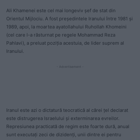
Ali Khamenei este cel mai longeviv șef de stat din
Orientul Mijlociu. A fost președintele Iranului între 1981 și
1989, apoi, la moartea ayatollahului Ruhollah Khomeini
(cel care l-a răsturnat pe regele Mohammad Reza
Pahlavi), a preluat poziția acestuia, de lider suprem al
Iranului.
- Advertisement -
Iranul este azi o dictatură teocratică al cărei țel declarat
este distrugerea Israelului și exterminarea evreilor.
Represiunea practicată de regim este foarte dură, anual
sunt executați zeci de dizidenți, unii dintre ei pentru