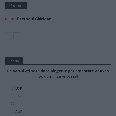
24 de ore
08.38
Escrocul Chirieac
Sondaj
Ce partid ați vota dacă alegerile parlamentare ar avea
loc duminica viitoare?
USR
PNL
PSD
AUR