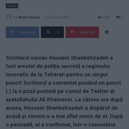
Lumea
-
De
Matei Udrea
joi, 6 iunie 2024
1558
0
Facebook
X
Pinterest
Scriitorul iranian Hossein Shanbehzadeh a
fost arestat de poliția secretă a regimului
teocratic de la Teheran pentru un singur
punct! Scriitorul a comentat punând un punct
(.) la o poză postată pe contul de Twitter al
ayatollahului Ali Khamenei. La câteva ore după
aceea, Hossein Shanbehzadeh a dispărut de
acasă și nimeni n-a mai aflat nimic de el. După
o perioadă, el a confirmat, într-o convorbire