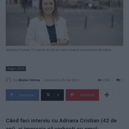
Adriana Cristian, IT-ista de 42 de ani care visează să schimbe România
Alegeri 2024
-
De
Matei Udrea
duminică, 26 mai 2024
2152
1
Facebook
X
Pinterest
Când faci interviu cu Adriana Cristian (42 de
ani), ai impresia că vorbești cu omul-