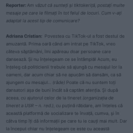
Reporter:
Am văzut că sunteți și tiktokeriță, postați multe
mesaje pe care le filmați în tot felul de locuri. Cum v-ați
adaptat la acest tip de comunicare?
Adriana Cristian:
Povestea cu TikTok-ul a fost destul de
amuzantă. Prima oară când am intrat pe TikTok, vreo
câteva săptămâni, îmi apăreau doar persoane care
dansează. Și nu înțelegeam ce se întâmplă! Acum, eu
înțeleg că politicienii trebuie să ajungă cu mesajul lor la
oameni, dar acum chiar să ne apucăm să dansăm, ca să
ajungem cu mesajul…
(râde)
Poate că nu suntem toți
dansatori așa de buni încât să captăm atenția. Și după
aceea, cu ajutorul celor de la tineret
(organizația de
tineret a USR – n. red.)
, cu puțină răbdare, am înțeles că
această platformă de socializare te învață, cumva, și în
câtva timp îți dă informații pe care tu le cauți mai mult. Dar
la început chiar nu înțelegeam ce este cu această