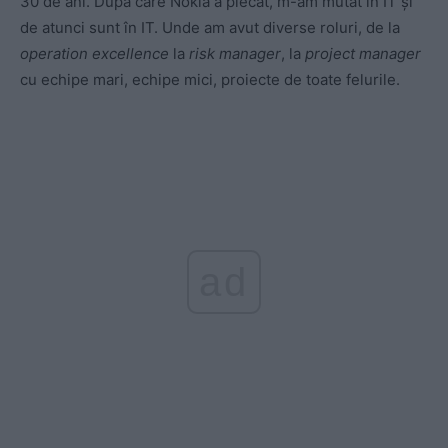
30 de ani. După care Nokia a plecat, m-am mutat în IT și
de atunci sunt în IT. Unde am avut diverse roluri, de la
operation excellence
la
risk manager
, la
project manager
cu echipe mari, echipe mici, proiecte de toate felurile.
ad