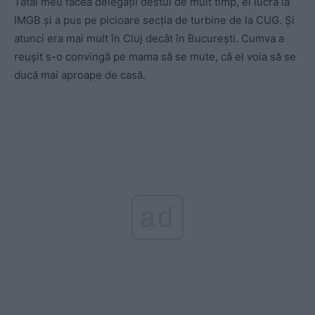
Tatăl meu făcea delegații destul de mult timp, el lucra la
IMGB și a pus pe picioare secția de turbine de la CUG. Și
atunci era mai mult în Cluj decât în București. Cumva a
reușit s-o convingă pe mama să se mute, că el voia să se
ducă mai aproape de casă.
ad