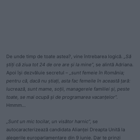
De unde timp de toate astea?, vine întrebarea logică.
„Să
știți că ziua tot 24 de ore are și la mine”,
se alintă Adriana.
Apoi își dezvăluie secretul –
„sunt femeie în România;
pentru că, dacă nu știați, asta fac femeile în această țară:
lucrează, sunt mame, soții, managerele familiei și, peste
toate, se mai ocupă și de programarea vacanțelor”.
Hmmm…
„Sunt un mic tocilar, un visător harnic”,
se
autocaracterizează candidata Alianței Dreapta Unită la
alegerile europarlamentare din 9 iunie. Dar te prinzi