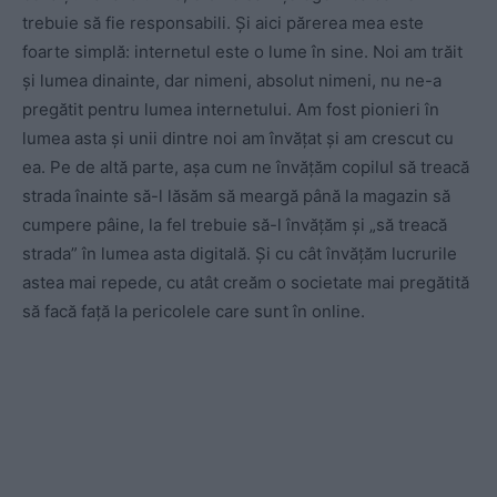
trebuie să fie responsabili. Și aici părerea mea este
foarte simplă: internetul este o lume în sine. Noi am trăit
și lumea dinainte, dar nimeni, absolut nimeni, nu ne-a
pregătit pentru lumea internetului. Am fost pionieri în
lumea asta și unii dintre noi am învățat și am crescut cu
ea. Pe de altă parte, așa cum ne învățăm copilul să treacă
strada înainte să-l lăsăm să meargă până la magazin să
cumpere pâine, la fel trebuie să-l învățăm și „să treacă
strada” în lumea asta digitală. Și cu cât învățăm lucrurile
astea mai repede, cu atât creăm o societate mai pregătită
să facă față la pericolele care sunt în online.