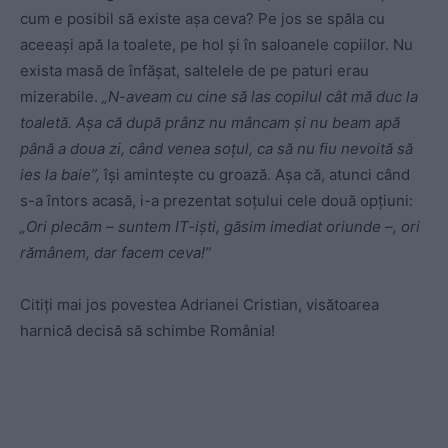
cum e posibil să existe așa ceva? Pe jos se spăla cu
aceeași apă la toalete, pe hol și în saloanele copiilor. Nu
exista masă de înfășat, saltelele de pe paturi erau
mizerabile.
„N-aveam cu cine să las copilul cât mă duc la
toaletă. Așa că după prânz nu mâncam și nu beam apă
până a doua zi, când venea soțul, ca să nu fiu nevoită să
ies la baie”,
își amintește cu groază. Așa că, atunci când
s-a întors acasă, i-a prezentat soțului cele două opțiuni:
„Ori plecăm – suntem IT-iști, găsim imediat oriunde –, ori
rămânem, dar facem ceva!”
Citiți mai jos povestea Adrianei Cristian, visătoarea
harnică decisă să schimbe România!