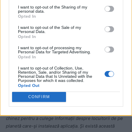
I want to opt-out of the Sharing of my
personal data.
Opted In
I want to opt-out of the Sale of my
Personal Data.
Opted In
ad
I want to opt-out of processing my
Personal Data for Targeted Advertising.
Opted In
I want to opt-out of Collection, Use,
Retention, Sale, and/or Sharing of my
Personal Data that Is Unrelated with the
Purposes for which it was collected.
Opted Out
Reporter:
Apropo, dacă tot suntem la subiectul TikTok: ce
CONFIRM
părere aveți despre disputa privind această platformă
controversată? Se spune că este folosită de Guvernul
chinez pentru a culege informații despre locuitorii de pe
planetă care-și instalează aplicația. Și există această