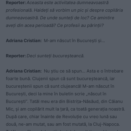
Reporter:
Aceasta este activitatea dumneavoastră
profesională. Haideți să vorbim un pic și despre copilăria
dumneavoastră. De unde sunteți de loc? Ce amintire
aveți din acea perioadă? Ce profesii au părinții?
Adriana Cristian:
M-am născut în București și…
Reporter:
Deci sunteți bucureșteancă.
Adriana Cristian:
Nu știu ce să spun… Asta e o întrebare
foarte bună. Clujenii spun că sunt bucureșteancă, iar
bucureștenii spun că sunt clujeancă! M-am născut în
București, deci la mine în buletin scrie „născut în
București”. Tatăl meu era din Bistrița-Năsăud, din Căianu
Mic, și am copilărit mult la țară, ca toată generația noastră.
După care, chiar înainte de Revoluție cu vreo lună sau
două, ne-am mutat, sau am fost mutată, la Cluj-Napoca.