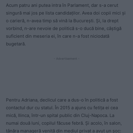
Acum patru ani putea intra în Parlament, dar s-a cerut
singură mai jos pe lista candidaților. Avea doi copii mici și
o carieră, n-avea timp să vină la București. Și, la drept
vorbind, n-are nevoie de politică s-o ducă bine, câștigă
suficient din meseria ei, în care n-a fost niciodată
bugetară.
- Advertisement -
Pentru Adriana, declicul care a dus-o în politică a fost
contactul dur cu statul. În 2015 a ajuns cu fetița ei cea
mică, Ilinca, într-un spital public din Cluj-Napoca. La
numai două luni, copilul făcuse febră. Și acolo, în salon,
tânăra manageră venită din mediul privat a avut un șoc: