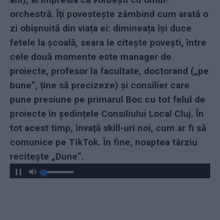
orchestră. Îți povestește zâmbind cum arată o
zi obișnuită din viața ei: dimineața își duce
fetele la școală, seara le citește povești, între
cele două momente este manager de
proiecte, profesor la facultate, doctorand („pe
bune”, ține să precizeze) și consilier care
pune presiune pe primarul Boc cu tot felul de
proiecte în ședințele Consiliului Local Cluj. În
tot acest timp, învață skill-uri noi, cum ar fi să
comunice pe TikTok. În fine, noaptea târziu
recitește „Dune”.