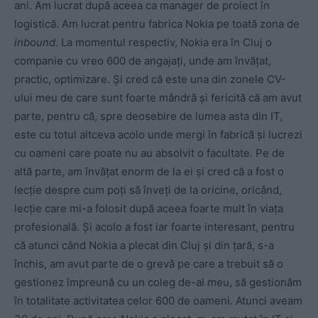
ani. Am lucrat după aceea ca manager de proiect în
logistică. Am lucrat pentru fabrica Nokia pe toată zona de
inbound.
La momentul respectiv, Nokia era în Cluj o
companie cu vreo 600 de angajați, unde am învățat,
practic, optimizare. Și cred că este una din zonele CV-
ului meu de care sunt foarte mândră și fericită că am avut
parte, pentru că, spre deosebire de lumea asta din IT,
este cu totul altceva acolo unde mergi în fabrică și lucrezi
cu oameni care poate nu au absolvit o facultate. Pe de
altă parte, am învățat enorm de la ei și cred că a fost o
lecție despre cum poți să înveți de la oricine, oricând,
lecție care mi-a folosit după aceea foarte mult în viața
profesională. Și acolo a fost iar foarte interesant, pentru
că atunci când Nokia a plecat din Cluj și din țară, s-a
închis, am avut parte de o grevă pe care a trebuit să o
gestionez împreună cu un coleg de-al meu, să gestionăm
în totalitate activitatea celor 600 de oameni. Atunci aveam