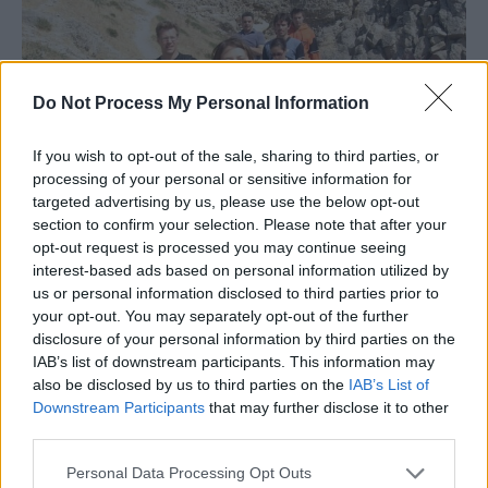
Do Not Process My Personal Information
If you wish to opt-out of the sale, sharing to third parties, or
processing of your personal or sensitive information for
targeted advertising by us, please use the below opt-out
section to confirm your selection. Please note that after your
opt-out request is processed you may continue seeing
interest-based ads based on personal information utilized by
us or personal information disclosed to third parties prior to
your opt-out. You may separately opt-out of the further
disclosure of your personal information by third parties on the
IAB’s list of downstream participants. This information may
also be disclosed by us to third parties on the
IAB’s List of
Downstream Participants
that may further disclose it to other
Adriana în Azerbaidjan, unde a lucrat timp de doi ani pentru Siemens /
third parties.
FOTO: Arhiva personală
Personal Data Processing Opt Outs