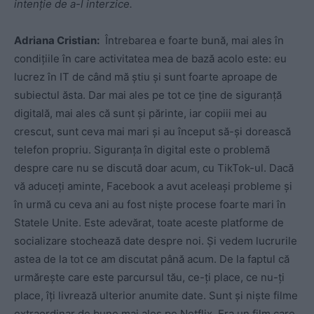
intenție de a-l interzice.
Adriana Cristian:
Întrebarea e foarte bună, mai ales în
condițiile în care activitatea mea de bază acolo este: eu
lucrez în IT de când mă știu și sunt foarte aproape de
subiectul ăsta. Dar mai ales pe tot ce ține de siguranță
digitală, mai ales că sunt și părinte, iar copiii mei au
crescut, sunt ceva mai mari și au început să-și dorească
telefon propriu. Siguranța în digital este o problemă
despre care nu se discută doar acum, cu TikTok-ul. Dacă
vă aduceți aminte, Facebook a avut aceleași probleme și
în urmă cu ceva ani au fost niște procese foarte mari în
Statele Unite. Este adevărat, toate aceste platforme de
socializare stochează date despre noi. Și vedem lucrurile
astea de la tot ce am discutat până acum. De la faptul că
urmărește care este parcursul tău, ce-ți place, ce nu-ți
place, îți livrează ulterior anumite date. Sunt și niște filme
extraordinar de bune mai ales pe Netflix. Era un film care