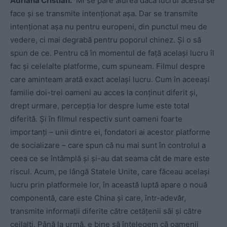
Adriana Cristian:
Mi se pare aiurea dacă lucrul acesta se
face și se transmite intenționat așa. Dar se transmite
intenționat așa nu pentru europeni, din punctul meu de
vedere, ci mai degrabă pentru poporul chinez. Și o să
spun de ce. Pentru că în momentul de față același lucru îl
fac și celelalte platforme, cum spuneam. Filmul despre
care aminteam arată exact același lucru. Cum în aceeași
familie doi-trei oameni au acces la conținut diferit și,
drept urmare, percepția lor despre lume este total
diferită. Și în filmul respectiv sunt oameni foarte
importanți – unii dintre ei, fondatori ai acestor platforme
de socializare – care spun că nu mai sunt în controlul a
ceea ce se întâmplă și și-au dat seama cât de mare este
riscul. Acum, pe lângă Statele Unite, care făceau același
lucru prin platformele lor, în această luptă apare o nouă
componentă, care este China și care, într-adevăr,
transmite informații diferite către cetățenii săi și către
ceilalți. Până la urmă, e bine să înțelegem că oamenii