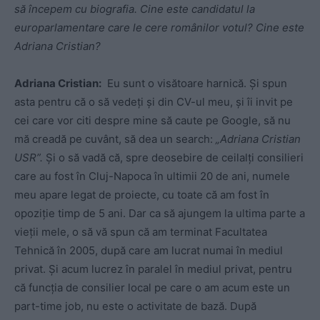
să începem cu biografia. Cine este candidatul la
europarlamentare care le cere românilor votul? Cine este
Adriana Cristian?
Adriana Cristian:
Eu sunt o visătoare harnică. Și spun
asta pentru că o să vedeți și din CV-ul meu, și îi invit pe
cei care vor citi despre mine să caute pe Google, să nu
mă creadă pe cuvânt, să dea un search:
„Adriana Cristian
USR”.
Și o să vadă că, spre deosebire de ceilalți consilieri
care au fost în Cluj-Napoca în ultimii 20 de ani, numele
meu apare legat de proiecte, cu toate că am fost în
opoziție timp de 5 ani. Dar ca să ajungem la ultima parte a
vieții mele, o să vă spun că am terminat Facultatea
Tehnică în 2005, după care am lucrat numai în mediul
privat. Și acum lucrez în paralel în mediul privat, pentru
că funcția de consilier local pe care o am acum este un
part-time job, nu este o activitate de bază. După