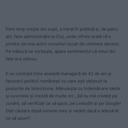
Între timp crește doi copii, a intrat în politică și, de patru
ani, face administrație la Cluj, unde cifrele arată că e
printre cei mai activi consilieri locali din ultimele decenii.
Pe măsură ce vorbește, apare sentimentul că omul din
fața ta e ubicuu.
E un contrast între această manageră de 42 de ani și
facocerii politicii românești cu care ești obișnuit la
posturile de televiziune. Mânuiește cu îndemânare ideile
și cuvintele și insistă de multe ori:
„Să nu mă credeți pe
cuvânt, să verificați ce vă spun, pe LinkedIn și pe Google!
Dați căutare după numele meu și vedeți dacă e adevărat
ce vă spun!”.