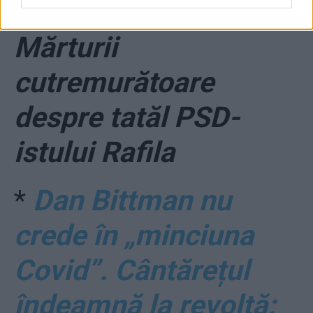
comunismului”.
Mărturii
cutremurătoare
despre tatăl PSD-
istului Rafila
*
Dan Bittman nu
crede în „minciuna
Covid”. Cântărețul
îndeamnă la revoltă: