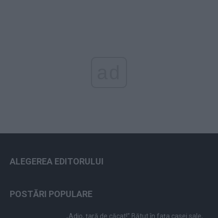
ad
ALEGEREA EDITORULUI
POSTĂRI POPULARE
„Adio, țară de căcat!” Bătut în fața casei sale,