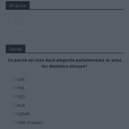
24 de ore
Sondaj
Ce partid ați vota dacă alegerile parlamentare ar avea
loc duminica viitoare?
USR
PNL
PSD
AUR
UDMR
PMP (Tomac)