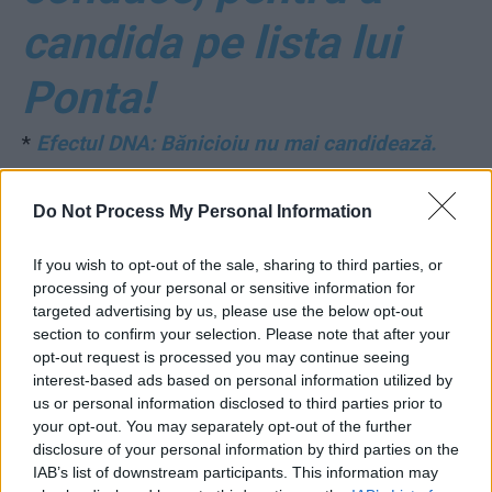
candida pe lista lui
Ponta!
*
Efectul DNA: Bănicioiu nu mai candidează.
Șpăgile luate ca ministru i-au explodat în nas.
Do Not Process My Personal Information
Ponta zice că e dosar politic
If you wish to opt-out of the sale, sharing to third parties, or
*
PNL și USR încearcă
processing of your personal or sensitive information for
targeted advertising by us, please use the below opt-out
să anuleze la CCR
section to confirm your selection. Please note that after your
opt-out request is processed you may continue seeing
interest-based ads based on personal information utilized by
numirea lui Iordache.
us or personal information disclosed to third parties prior to
your opt-out. You may separately opt-out of the further
Soluția de rezervă: va
disclosure of your personal information by third parties on the
IAB’s list of downstream participants. This information may