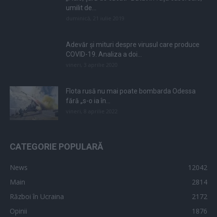
umilit de...
duminică, 21 iulie 2019
Adevăr și mituri despre virusul care produce
COVID-19. Analiza a doi...
vineri, 3 aprilie 2020
Flota rusă nu mai poate bombarda Odessa
fără „s-o ia în...
vineri, 8 aprilie 2022
CATEGORIE POPULARĂ
News
12042
Main
2814
Război în Ucraina
2172
Opinii
1876