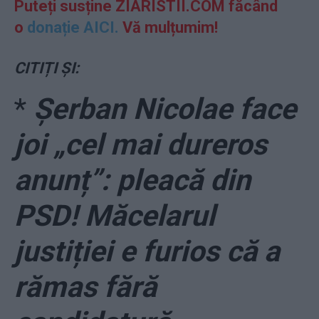
Puteți susține ZIARISTII.COM făcând
o
donație AICI.
Vă mulțumim!
CITIȚI ȘI:
*
Șerban Nicolae face
joi „cel mai dureros
anunț”: pleacă din
PSD! Măcelarul
justiției e furios că a
rămas fără