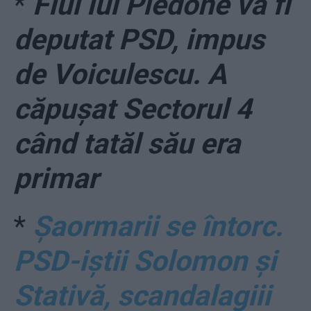
*
Fiul lui Piedone va fi
deputat PSD, impus
de Voiculescu. A
căpușat Sectorul 4
când tatăl său era
primar
*
Șaormarii se întorc.
PSD-iștii Solomon și
Stativă, scandalagiii