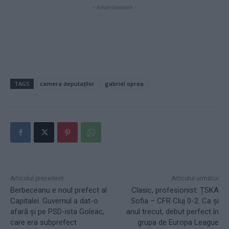
- Advertisement -
TAGS
camera deputaților
gabriel oprea
Articolul precedent
Articolul următor
Berbeceanu e noul prefect al
Clasic, profesionist: ȚSKA
Capitalei. Guvernul a dat-o
Sofia – CFR Cluj 0-2. Ca și
afară și pe PSD-ista Goleac,
anul trecut, debut perfect în
care era subprefect
grupa de Europa League