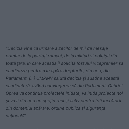
“Decizia vine ca urmare a zecilor de mii de mesaje
primite de la patrioţi romani, de la militari şi poliţişti din
toată ţara, în care aceştia îi solicită fostului vicepremier să
candideze pentru a le apăra drepturile, din nou, din
Parlament. (…) UMPMV salută decizia şi susţine această
candidatură, având convingerea că din Parlament, Gabriel
Oprea va continua proiectele iniţiate, va iniţia proiecte noi
şi va fi din nou un sprijin real şi activ pentru toţi lucrătorii
din domeniul apărare, ordine publică şi siguranţă
naţională“.