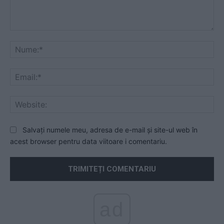
Comentariu:
Nu
Ema
Web
Salvați numele meu, adresa de e-mail și site-ul web în
acest browser pentru data viitoare i comentariu.
ad