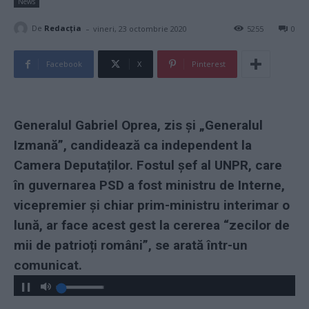
News
-
De
Redacţia
vineri, 23 octombrie 2020
5255
0
Facebook
X
Pinterest
Generalul Gabriel Oprea, zis și „Generalul
Izmană”, candidează ca independent la
Camera Deputaților. Fostul șef al UNPR, care
în guvernarea PSD a fost ministru de Interne,
vicepremier și chiar prim-ministru interimar o
lună, ar face acest gest la cererea “zecilor de
mii de patrioți români”, se arată într-un
comunicat.