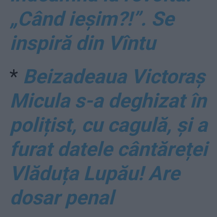
„Când ieșim?!”. Se
inspiră din Vîntu
*
Beizadeaua Victoraș
Micula s-a deghizat în
polițist, cu cagulă, și a
furat datele cântăreței
Vlăduța Lupău! Are
dosar penal