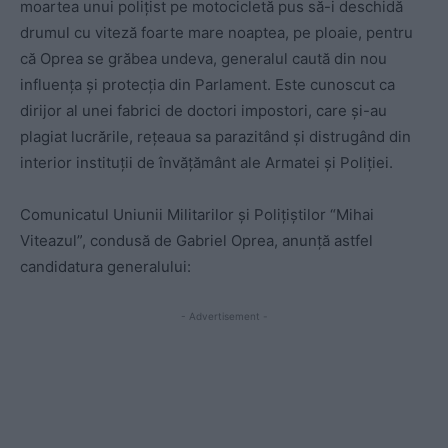
moartea unui polițist pe motocicletă pus să-i deschidă
drumul cu viteză foarte mare noaptea, pe ploaie, pentru
că Oprea se grăbea undeva, generalul caută din nou
influența și protecția din Parlament. Este cunoscut ca
dirijor al unei fabrici de doctori impostori, care și-au
plagiat lucrările, rețeaua sa parazitând și distrugând din
interior instituții de învățământ ale Armatei și Poliției.
Comunicatul Uniunii Militarilor și Polițiștilor “Mihai
Viteazul”, condusă de Gabriel Oprea, anunță astfel
candidatura generalului:
- Advertisement -