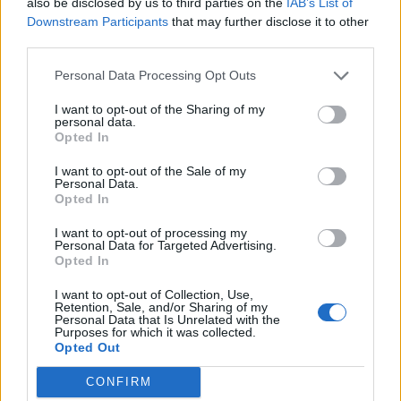
fi demis după alegeri,
also be disclosed by us to third parties on the
IAB’s List of
Downstream Participants
that may further disclose it to other
third parties.
prin schimbarea legii
Personal Data Processing Opt Outs
*
“Acest tiran, Rafila,
I want to opt-out of the Sharing of my
personal data.
șeful Securității Arad,
Opted In
I want to opt-out of the Sale of my
a urcat în camion, i-a
Personal Data.
Opted In
dat tatei cu pistolul în
I want to opt-out of processing my
Personal Data for Targeted Advertising.
Opted In
cap și l-a înjurat că a
I want to opt-out of Collection, Use,
Retention, Sale, and/or Sharing of my
otrăvit Valea Crișului
Personal Data that Is Unrelated with the
Purposes for which it was collected.
Opted Out
să lupte contra
CONFIRM