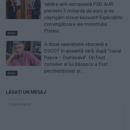
tabăra anti-europeană PSD-AUR:
pierdem 5 miliarde de euro și nu
câștigăm niciun kilowatt! Explicațiile
convingătoare ale ministrului
Pîslaru
News
A doua operațiune obscenă a
DIICOT în această vară, după ”cazul
Pașca – Dumbrava”. Un fost
consilier al lui Băsescu a fost
percheziționat și...
News
LĂSAȚI UN MESAJ