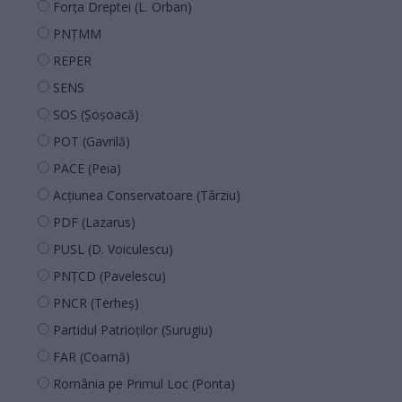
Forța Dreptei (L. Orban)
PNȚMM
REPER
SENS
SOS (Șoșoacă)
POT (Gavrilă)
PACE (Peia)
Acțiunea Conservatoare (Târziu)
PDF (Lazarus)
PUSL (D. Voiculescu)
PNȚCD (Pavelescu)
PNCR (Terheș)
Partidul Patrioților (Surugiu)
FAR (Coarnă)
România pe Primul Loc (Ponta)