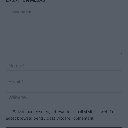
LĂSAȚI UN MESAJ
Comentariu:
Nu
Ema
Web
Salvați numele meu, adresa de e-mail și site-ul web în
acest browser pentru data viitoare i comentariu.