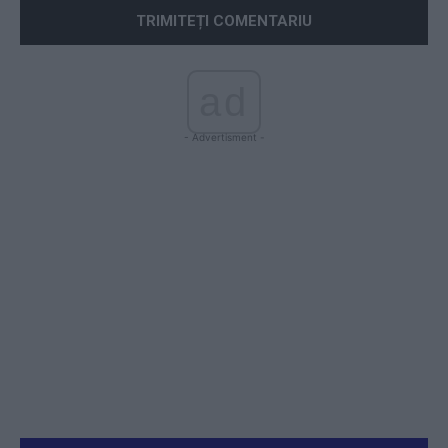
ad
- Advertisment -