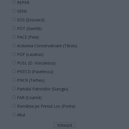
REPER
SENS
SOS (Șoșoacă)
POT (Gavrilă)
PACE (Peia)
Acțiunea Conservatoare (Târziu)
PDF (Lazarus)
PUSL (D. Voiculescu)
PNȚCD (Pavelescu)
PNCR (Terheș)
Partidul Patrioților (Surugiu)
FAR (Coarnă)
România pe Primul Loc (Ponta)
Altul