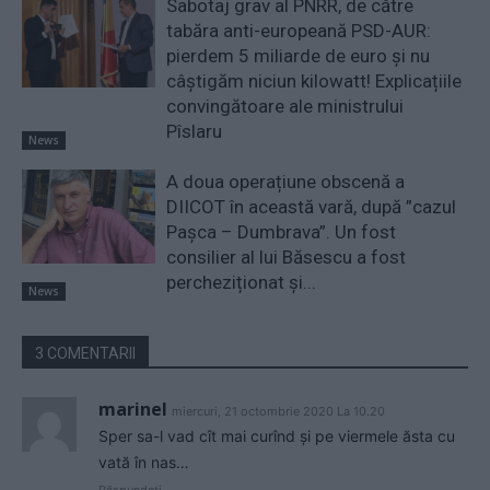
Sabotaj grav al PNRR, de către
tabăra anti-europeană PSD-AUR:
pierdem 5 miliarde de euro și nu
câștigăm niciun kilowatt! Explicațiile
convingătoare ale ministrului
Pîslaru
News
A doua operațiune obscenă a
DIICOT în această vară, după ”cazul
Pașca – Dumbrava”. Un fost
consilier al lui Băsescu a fost
percheziționat și...
News
3 COMENTARII
marinel
miercuri, 21 octombrie 2020 La 10.20
Sper sa-l vad cît mai curînd și pe viermele ăsta cu
vată în nas…