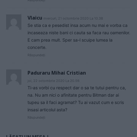
Răspundeți
Vlaicu
miercuri, 21 octombrie 2020 La 10.38
Se stia ca e pesedist insa acum nu mai e vorba ca
incaseaza niste bani ci cauta sa faca rau oamenilor.
E cam prea mult. Sper sa-l scuipe lumea la
concerte.
Răspundeți
Paduraru Mihai Cristian
joi, 22 octombrie 2020 La 20.56
Ti-as vorbi cu respect dar o sa te tutui pentru ca,
na. Nu am nici o afinitate pentru Bitman dar ai
tupeu sa il faci agramat? Tu ai vazut cum e scris
insasi articolul asta?
Răspundeți