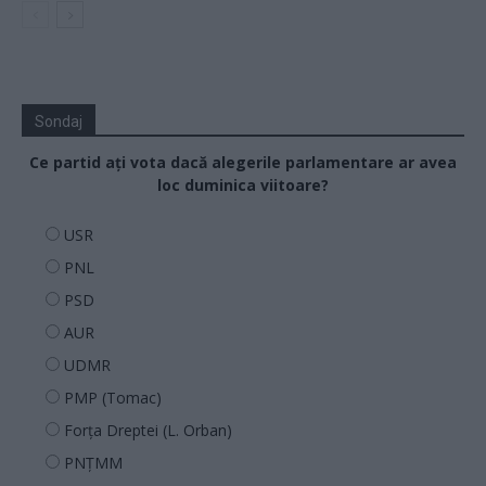
Sondaj
Ce partid ați vota dacă alegerile parlamentare ar avea
loc duminica viitoare?
USR
PNL
PSD
AUR
UDMR
PMP (Tomac)
Forța Dreptei (L. Orban)
PNȚMM