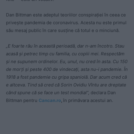
Dan Bittman este adeptul teoriilor conspirației în ceea ce
privește pandemia de coronavirus. Acesta nu este primul
său mesaj public în care susține că totul e o minciună.
„E foarte rău în această perioadă, dar n-am încotro. Stau
acasă şi petrec timp cu familia, cu copiii mei. Respectăm
şi ne supunem ordinelor. Eu, unul, nu cred în asta. Cu 150
de morţi şi peste 400 de vindecaţi, asta nu-i pandemie. În
1918 a fost pandemie cu gripa spaniolă. Dar acum cred că
e altceva. Tind să cred că Sorin Ovidiu Vîntu are dreptate
când spune că se face un test mondial”,
declara Dan
Bittman pentru
Cancan.ro
,
în primăvara acestui an.