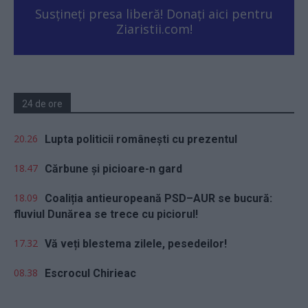
Susțineți presa liberă! Donați aici pentru
Ziaristii.com!
24 de ore
20.26
Lupta politicii românești cu prezentul
18.47
Cărbune și picioare-n gard
18.09
Coaliția antieuropeană PSD–AUR se bucură:
fluviul Dunărea se trece cu piciorul!
17.32
Vă veți blestema zilele, pesedeilor!
08.38
Escrocul Chirieac