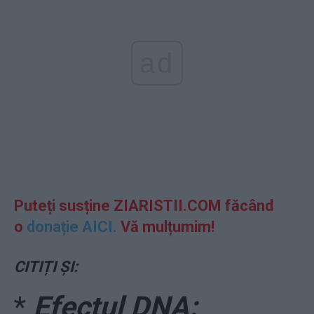
ad
Puteți susține ZIARISTII.COM făcând
o
donație AICI.
Vă mulțumim!
CITIȚI ȘI:
*
Efectul DNA: