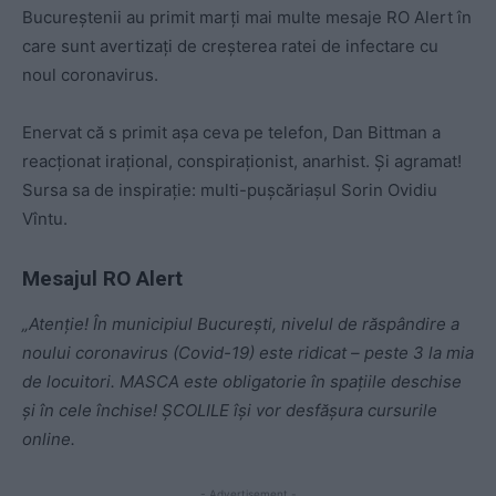
Bucureştenii au primit marți mai multe mesaje RO Alert în
care sunt avertizați de creşterea ratei de infectare cu
noul coronavirus.
Enervat că s primit așa ceva pe telefon, Dan Bittman a
reacționat irațional, conspiraționist, anarhist. Și agramat!
Sursa sa de inspirație: multi-pușcăriașul Sorin Ovidiu
Vîntu.
Mesajul RO Alert
„Atenţie! În municipiul Bucureşti, nivelul de răspândire a
noului coronavirus (Covid-19) este ridicat – peste 3 la mia
de locuitori. MASCA este obligatorie în spaţiile deschise
şi în cele închise! ŞCOLILE îşi vor desfăşura cursurile
online.
- Advertisement -