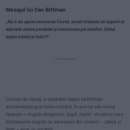
Mesajul lui Dan Bittman
„Nu e de ajuns minciuna Covid, acum trebuie să suport și
alertele astea penibile și mincioase pe telefon. Când
ieșim băieți și fete?!”
- Advertisement -
Dincolo de mesaj, e supărător faptul că Bittman
accidentează grav limba română. În scurtul său mesaj
lipsește o virgulă obligatorie, după „ieșim”. Vocativul cere
întotdeauna virgulă, iar adresarea din context – „băieți și
fete” – este un vocativ!