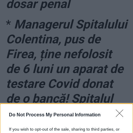
dosar penal
*
Managerul Spitalului
Colentina, pus de
Firea, ține nefolosit
de 6 luni un aparat de
testare Covid donat
de o bancă! Spitalul
face testele la un
Do Not Process My Personal Information
laborator privat din
If you wish to opt-out of the sale, sharing to third parties, or