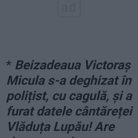
ad
*
Beizadeaua Victoraș
Micula s-a deghizat în
polițist, cu cagulă, și a
furat datele cântăreței
Vlăduța Lupău! Are