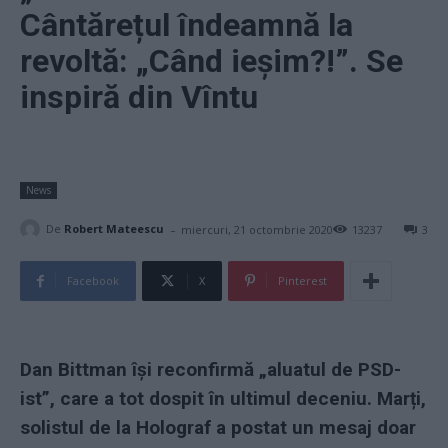
Cântărețul îndeamnă la
revoltă: „Când ieșim?!”. Se
inspiră din Vîntu
News
-
De
Robert Mateescu
miercuri, 21 octombrie 2020
13237
3
Facebook
X
Pinterest
Dan Bittman își reconfirmă „aluatul de PSD-
ist”, care a tot dospit în ultimul deceniu. Marți,
solistul de la Holograf a postat un mesaj doar