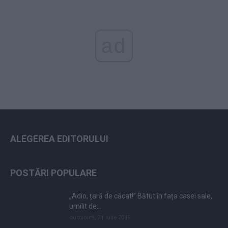
ad
ALEGEREA EDITORULUI
POSTĂRI POPULARE
„Adio, țară de căcat!” Bătut în fața casei sale,
umilit de...
duminică, 21 iulie 2019