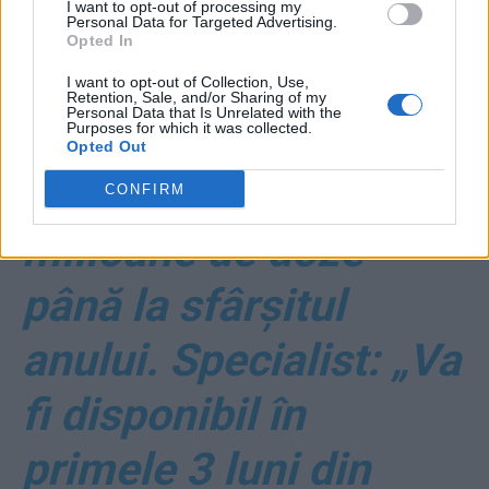
I want to opt-out of processing my
vaccin anti-Covid e
Personal Data for Targeted Advertising.
Opted In
deja gata și a intrat în
I want to opt-out of Collection, Use,
Retention, Sale, and/or Sharing of my
Personal Data that Is Unrelated with the
producție. Pfizer
Purposes for which it was collected.
Opted Out
livrează 100 de
CONFIRM
milioane de doze
până la sfârșitul
anului. Specialist: „Va
fi disponibil în
primele 3 luni din