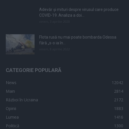
Adevăr și mituri despre virusul care produce
COVID-19. Analiza a doi...
vineri, 3 aprilie 2020
Flota rusă nu mai poate bombarda Odessa
fără „s-o ia în...
vineri, 8 aprilie 2022
CATEGORIE POPULARĂ
News
12042
Main
2814
Război în Ucraina
2172
Opinii
1883
Lumea
1416
Politică
1300