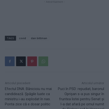
- Advertisement -
TAGS
covid
dan bittman
Articolul precedent
Articolul următor
Efectul DNA: Bănicioiu nu mai
Puci în PSD: repudiat, baronul
candidează. Șpăgile luate ca
Oprișan s-a pus singur în
ministru i-au explodat în nas.
fruntea listei pentru Senat și
Ponta zice că e dosar politic
l-a dat afară pe omul numit