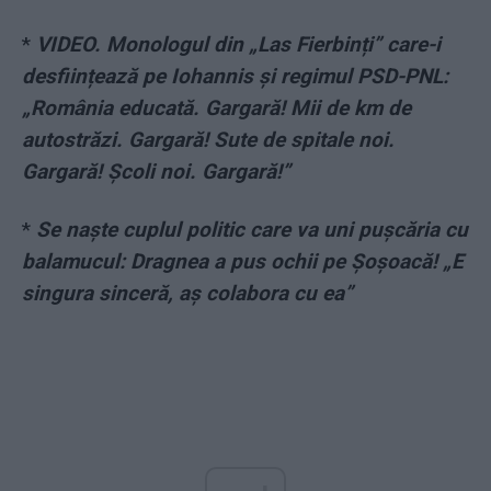
*
VIDEO. Monologul din „Las Fierbinți” care-i
desființează pe Iohannis și regimul PSD-PNL:
„România educată. Gargară! Mii de km de
autostrăzi. Gargară! Sute de spitale noi.
Gargară! Şcoli noi. Gargară!”
*
Se naște cuplul politic care va uni pușcăria cu
balamucul: Dragnea a pus ochii pe Șoșoacă! „E
singura sinceră, aș colabora cu ea”