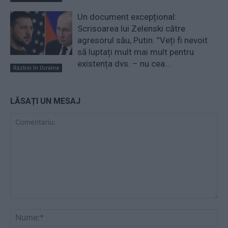
Un document excepțional:
Scrisoarea lui Zelenski către
agresorul său, Putin. ”Veți fi nevoit
să luptați mult mai mult pentru
existența dvs. – nu cea...
Război în Ucraina
LĂSAȚI UN MESAJ
Comentariu:
Nu