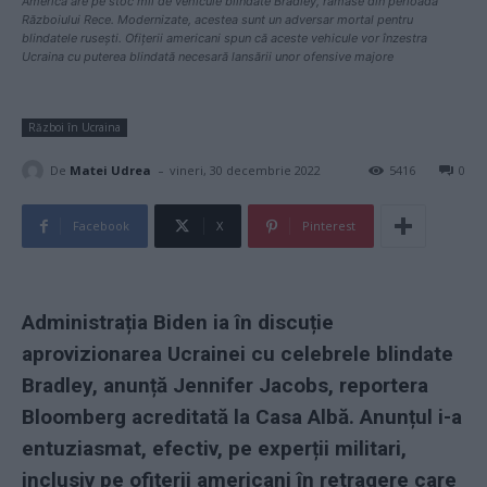
America are pe stoc mii de vehicule blindate Bradley, rămase din perioada
Războiului Rece. Modernizate, acestea sunt un adversar mortal pentru
blindatele rusești. Ofițerii americani spun că aceste vehicule vor înzestra
Ucraina cu puterea blindată necesară lansării unor ofensive majore
Război în Ucraina
-
De
Matei Udrea
vineri, 30 decembrie 2022
5416
0
Facebook
X
Pinterest
Administrația Biden ia în discuție
aprovizionarea Ucrainei cu celebrele blindate
Bradley, anunță Jennifer Jacobs, reportera
Bloomberg acreditată la Casa Albă. Anunțul i-a
entuziasmat, efectiv, pe experții militari,
inclusiv pe ofițerii americani în retragere care