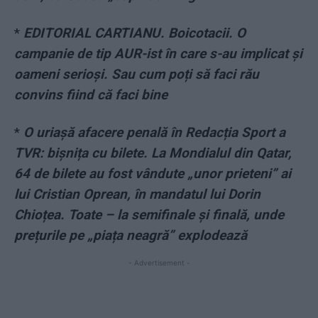
*
EDITORIAL CARTIANU. Boicotacii. O
campanie de tip AUR-ist în care s-au implicat și
oameni serioși. Sau cum poți să faci rău
convins fiind că faci bine
*
O uriașă afacere penală în Redacția Sport a
TVR: bișnița cu bilete. La Mondialul din Qatar,
64 de bilete au fost vândute „unor prieteni” ai
lui Cristian Oprean, în mandatul lui Dorin
Chioțea. Toate – la semifinale și finală, unde
prețurile pe „piața neagră” explodează
- Advertisement -