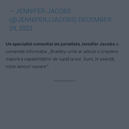
— JENNIFER JACOBS
(@JENNIFERJJACOBS)
DECEMBER
29, 2022
Un specialist consultat de jurnalista Jennifer Jacobs
a
comentat informația:
„Bradley-urile ar aduce o creștere
majoră a capabilităților de luptă la sol. Sunt, în esență,
niște tancuri ușoare”.
- Advertisement -