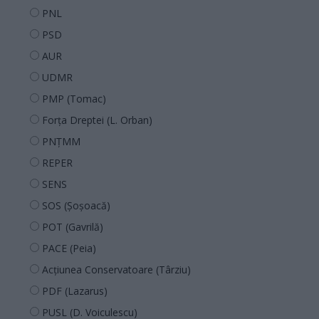
PNL
PSD
AUR
UDMR
PMP (Tomac)
Forța Dreptei (L. Orban)
PNȚMM
REPER
SENS
SOS (Șoșoacă)
POT (Gavrilă)
PACE (Peia)
Acțiunea Conservatoare (Târziu)
PDF (Lazarus)
PUSL (D. Voiculescu)