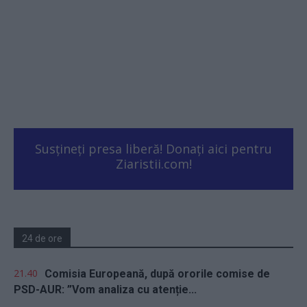
Susțineți presa liberă! Donați aici pentru
Ziaristii.com!
24 de ore
21.40
Comisia Europeană, după ororile comise de
PSD-AUR: ”Vom analiza cu atenție...