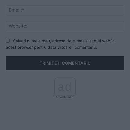
Ema
Web
Salvați numele meu, adresa de e-mail și site-ul web în
acest browser pentru data viitoare i comentariu.
ad
- Advertisment -