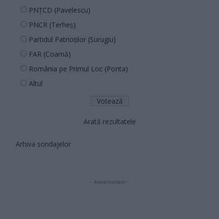
PNȚCD (Pavelescu)
PNCR (Terheș)
Partidul Patrioților (Surugiu)
FAR (Coarnă)
România pe Primul Loc (Ponta)
Altul
Arată rezultatele
Arhiva sondajelor
- Advertisment -