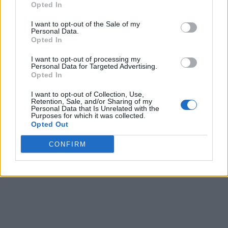
Opted In
război cu Franța, în SUA începe războiul civil
I want to opt-out of the Sale of my
Personal Data.
*
VIDEO. Film delirant al propagandei ruse:
Opted In
Europa trăiește în beznă, sărăcie și frig, iar la
I want to opt-out of processing my
anul locuitorii își vor mânca animalele de
Personal Data for Targeted Advertising.
Opted In
companie din cauza foametei!
I want to opt-out of Collection, Use,
Retention, Sale, and/or Sharing of my
*
Marele fâs al șantajului rusesc: prețul gazelor
Personal Data that Is Unrelated with the
Purposes for which it was collected.
naturale în Europa a scăzut sub cel de acum un
Opted Out
an! Cotația petrolului e la aproape același nivel
CONFIRM
ca în decembrie 2021