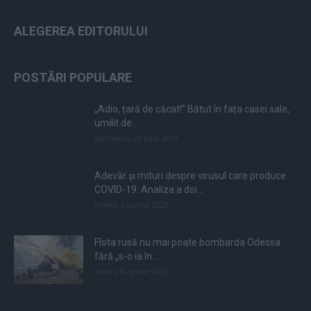
ALEGEREA EDITORULUI
POSTĂRI POPULARE
„Adio, țară de căcat!” Bătut în fața casei sale,
umilit de...
duminică, 21 iulie 2019
Adevăr și mituri despre virusul care produce
COVID-19. Analiza a doi...
vineri, 3 aprilie 2020
Flota rusă nu mai poate bombarda Odessa
fără „s-o ia în...
vineri, 8 aprilie 2022