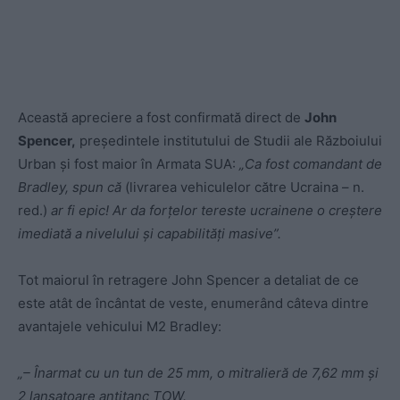
Această apreciere a fost confirmată direct de
John
Spencer,
președintele institutului de Studii ale Războiului
Urban și fost maior în Armata SUA:
„Ca fost comandant de
Bradley, spun că
(livrarea vehiculelor către Ucraina – n.
red.)
ar fi epic! Ar da forțelor tereste ucrainene o creștere
imediată a nivelului și capabilități masive”.
Tot maiorul în retragere John Spencer a detaliat de ce
este atât de încântat de veste, enumerând câteva dintre
avantajele vehicului M2 Bradley:
„– Înarmat cu un tun de 25 mm, o mitralieră de 7,62 mm și
2 lansatoare antitanc TOW.