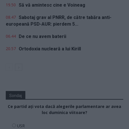
19.50
Să vă amintesc cine e Voineag
08.47
Sabotaj grav al PNRR, de către tabăra anti-
europeană PSD-AUR: pierdem 5...
06.44
De ce nu avem baterii
20.57
Ortodoxia nucleară a lui Kirill
Sondaj
Ce partid ați vota dacă alegerile parlamentare ar avea
loc duminica viitoare?
USR