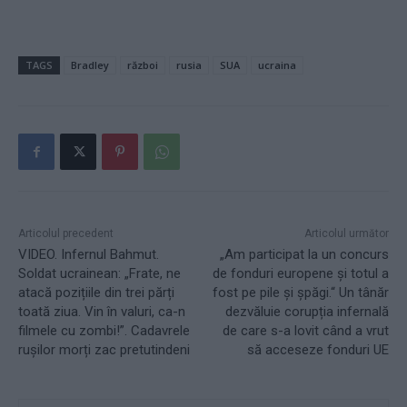
TAGS
Bradley
război
rusia
SUA
ucraina
Articolul precedent
Articolul următor
VIDEO. Infernul Bahmut.
„Am participat la un concurs
Soldat ucrainean: „Frate, ne
de fonduri europene și totul a
atacă pozițiile din trei părți
fost pe pile și șpăgi.“ Un tânăr
toată ziua. Vin în valuri, ca-n
dezvăluie corupția infernală
filmele cu zombi!”. Cadavrele
de care s-a lovit când a vrut
rușilor morți zac pretutindeni
să acceseze fonduri UE