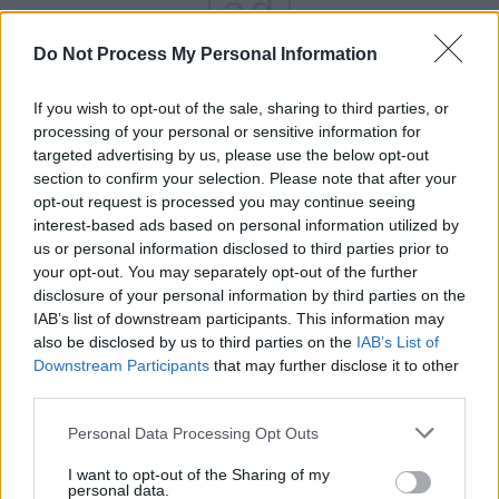
ad
Do Not Process My Personal Information
If you wish to opt-out of the sale, sharing to third parties, or
processing of your personal or sensitive information for
targeted advertising by us, please use the below opt-out
section to confirm your selection. Please note that after your
opt-out request is processed you may continue seeing
interest-based ads based on personal information utilized by
*
Incident penibil cu delegația PSD-PNL plecată
us or personal information disclosed to third parties prior to
în „vizită de stat”, de Crăciun, în Coreea de
your opt-out. You may separately opt-out of the further
disclosure of your personal information by third parties on the
Sud: vameșii din Seul i-au găsit deputatului
IAB’s list of downstream participants. This information may
Ben Oni Ardelean tobă, salam, cârnați și brânză
also be disclosed by us to third parties on the
IAB’s List of
în bagaje!
Downstream Participants
that may further disclose it to other
third parties.
*
„Predicțiile” delirante ale lui Medvedev, de
Personal Data Processing Opt Outs
Crăciun, pentru 2023: UE se destramă,
I want to opt-out of the Sharing of my
Germania face Al Patrulea Reich și intră în
personal data.