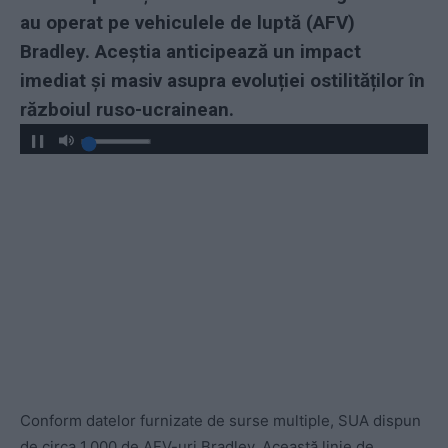
au operat pe vehiculele de luptă (AFV)
Bradley. Aceștia anticipează un impact
imediat și masiv asupra evoluției ostilităților în
războiul ruso-ucrainean.
Conform datelor furnizate de surse multiple, SUA dispun
de circa 1.000 de AFV-uri Bradley. Această linie de