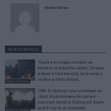
Matei Udrea
RELATED ARTICLES
”Rusia e în colaps complet, se
întoarce la industria calului. Ucraina
a lăsat-o fără benzină, iar la iarnă o
va lăsa și fără căldură....
Război în Ucraina
CNN: În războiul ruso-ucrainean au
căzut două milioane de oameni –
mai mulți decât la Stalingrad! Acum
pică 8 ruși la un ucrainean
Război în Ucraina