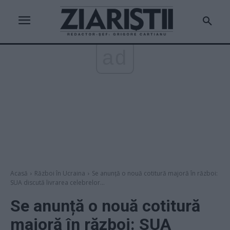
ad
Acasă
Război în Ucraina
Se anunță o nouă cotitură majoră în război:
SUA discută livrarea celebrelor...
Se anunță o nouă cotitură
majoră în război: SUA