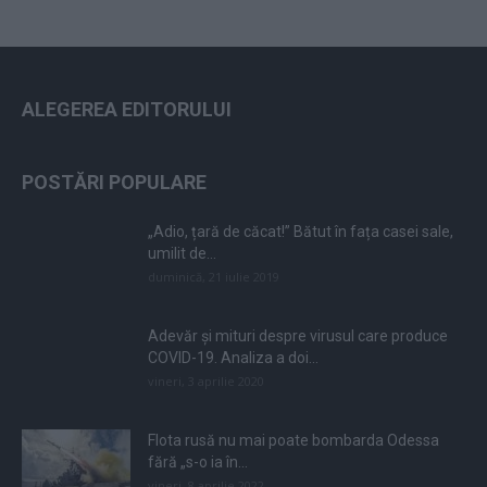
ALEGEREA EDITORULUI
POSTĂRI POPULARE
„Adio, țară de căcat!” Bătut în fața casei sale,
umilit de...
duminică, 21 iulie 2019
Adevăr și mituri despre virusul care produce
COVID-19. Analiza a doi...
vineri, 3 aprilie 2020
Flota rusă nu mai poate bombarda Odessa
fără „s-o ia în...
vineri, 8 aprilie 2022