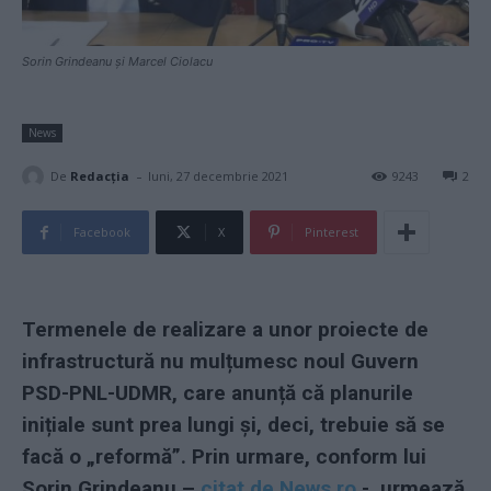
Sorin Grindeanu și Marcel Ciolacu
News
-
De
Redacţia
luni, 27 decembrie 2021
9243
2
Facebook
X
Pinterest
Termenele de realizare a unor proiecte de
infrastructură nu mulțumesc noul Guvern
PSD-PNL-UDMR, care anunță că planurile
inițiale sunt prea lungi și, deci, trebuie să se
facă o „reformă”. Prin urmare, conform lui
Sorin Grindeanu –
citat de News.ro
-, urmează