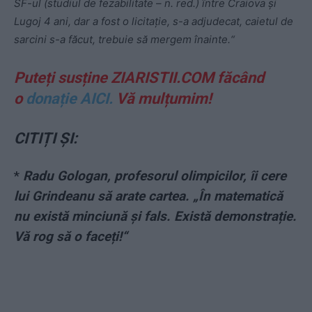
SF-ul (studiul de fezabilitate – n. red.) între Craiova şi
Lugoj 4 ani, dar a fost o licitaţie, s-a adjudecat, caietul de
sarcini s-a făcut, trebuie să mergem înainte.“
Puteți susține ZIARISTII.COM făcând
o
donație AICI.
Vă mulțumim!
CITIȚI ȘI:
*
Radu Gologan, profesorul olimpicilor, îi cere
lui Grindeanu să arate cartea. „În matematică
nu există minciună și fals. Există demonstrație.
Vă rog să o faceți!“