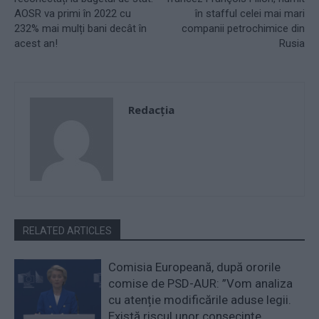
AOSR va primi în 2022 cu
în stafful celei mai mari
232% mai mulți bani decât în
companii petrochimice din
acest an!
Rusia
Redacţia
RELATED ARTICLES
Comisia Europeană, după ororile
comise de PSD-AUR: ”Vom analiza
cu atenție modificările aduse legii.
Există riscul unor consecințe