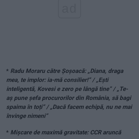
ad
*
Radu Moraru către Șoșoacă: „Diana, draga
mea, te implor: ia-mă consilier!” / „Ești
inteligentă, Kovesi e zero pe lângă tine” / „Te-
aș pune șefa procurorilor din România, să bagi
spaima în toți” / „Dacă facem echipă, nu ne mai
învinge nimeni”
*
Mișcare de maximă gravitate: CCR aruncă