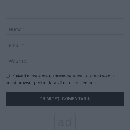
Comentariu:
Nu
Ema
Web
Salvați numele meu, adresa de e-mail și site-ul web în
acest browser pentru data viitoare i comentariu.
ad