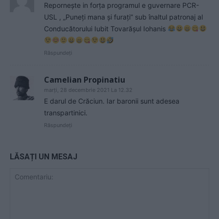
Repornește in forța programul e guvernare PCR-
USL , „Puneți mana și furați” sub înaltul patronaj al
Conducătorului Iubit Tovarășul Iohanis
Răspundeți
Camelian Propinatiu
marți, 28 decembrie 2021 La 12.32
E darul de Crăciun. Iar baronii sunt adesea
transpartinici.
Răspundeți
LĂSAȚI UN MESAJ