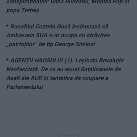
conspiraționiști: Dana Budeanu, Monica Pop și
popa Terheș
*
Rusofilul Cozmin Gușă insinuează că
Ambasada SUA s-ar ocupa cu otrăvirea
„patrioților” de tip George Simion!
*
AGENȚII HAOSULUI (1). Leșinata Revoluție
Neofascistă. De ce au eșuat Batalioanele de
Asalt ale AUR în tentativa de ocupare a
Parlamentului