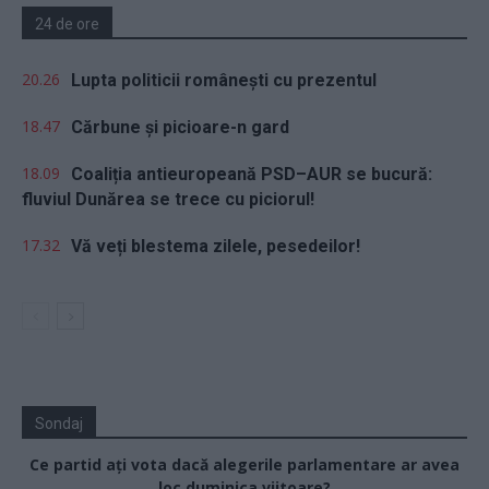
24 de ore
20.26
Lupta politicii românești cu prezentul
18.47
Cărbune și picioare-n gard
18.09
Coaliția antieuropeană PSD–AUR se bucură:
fluviul Dunărea se trece cu piciorul!
17.32
Vă veți blestema zilele, pesedeilor!
Sondaj
Ce partid ați vota dacă alegerile parlamentare ar avea
loc duminica viitoare?