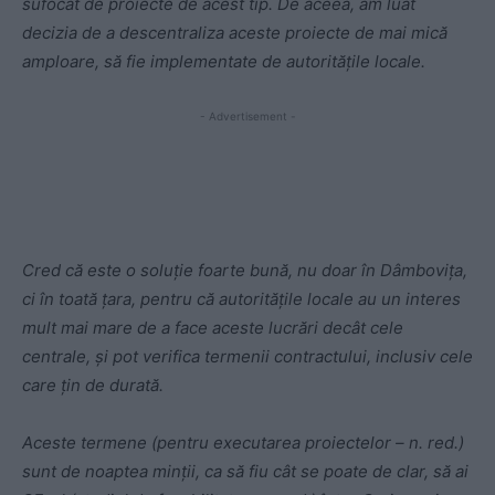
sufocat de proiecte de acest tip. De aceea, am luat
decizia de a descentraliza aceste proiecte de mai mică
amploare, să fie implementate de autorităţile locale.
- Advertisement -
Cred că este o soluţie foarte bună, nu doar în Dâmboviţa,
ci în toată ţara, pentru că autorităţile locale au un interes
mult mai mare de a face aceste lucrări decât cele
centrale, şi pot verifica termenii contractului, inclusiv cele
care ţin de durată.
Aceste termene (pentru executarea proiectelor – n. red.)
sunt de noaptea minţii, ca să fiu cât se poate de clar, să ai