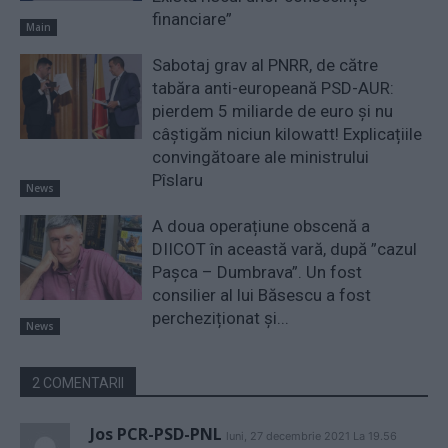
financiare”
Main
Sabotaj grav al PNRR, de către
tabăra anti-europeană PSD-AUR:
pierdem 5 miliarde de euro și nu
câștigăm niciun kilowatt! Explicațiile
convingătoare ale ministrului
Pîslaru
News
A doua operațiune obscenă a
DIICOT în această vară, după ”cazul
Pașca – Dumbrava”. Un fost
consilier al lui Băsescu a fost
percheziționat și...
News
2 COMENTARII
Jos PCR-PSD-PNL
luni, 27 decembrie 2021 La 19.56