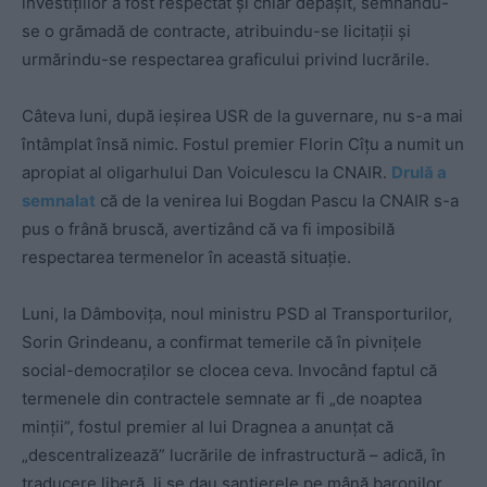
investițiilor a fost respectat și chiar depășit, semnându-
se o grămadă de contracte, atribuindu-se licitații și
urmărindu-se respectarea graficului privind lucrările.
Câteva luni, după ieșirea USR de la guvernare, nu s-a mai
întâmplat însă nimic. Fostul premier Florin Cîțu a numit un
apropiat al oligarhului Dan Voiculescu la CNAIR.
Drulă a
semnalat
că de la venirea lui Bogdan Pascu la CNAIR s-a
pus o frână bruscă, avertizând că va fi imposibilă
respectarea termenelor în această situație.
Luni, la Dâmbovița, noul ministru PSD al Transporturilor,
Sorin Grindeanu, a confirmat temerile că în pivnițele
social-democraților se clocea ceva. Invocând faptul că
termenele din contractele semnate ar fi „de noaptea
minții”, fostul premier al lui Dragnea a anunțat că
„descentralizează” lucrările de infrastructură – adică, în
traducere liberă, li se dau șantierele pe mână baronilor