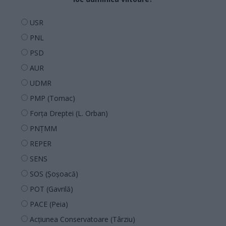
USR
PNL
PSD
AUR
UDMR
PMP (Tomac)
Forța Dreptei (L. Orban)
PNȚMM
REPER
SENS
SOS (Șoșoacă)
POT (Gavrilă)
PACE (Peia)
Acțiunea Conservatoare (Târziu)