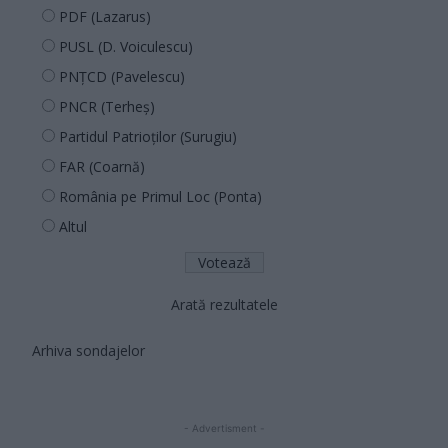
PDF (Lazarus)
PUSL (D. Voiculescu)
PNȚCD (Pavelescu)
PNCR (Terheș)
Partidul Patrioților (Surugiu)
FAR (Coarnă)
România pe Primul Loc (Ponta)
Altul
Arată rezultatele
Arhiva sondajelor
- Advertisment -