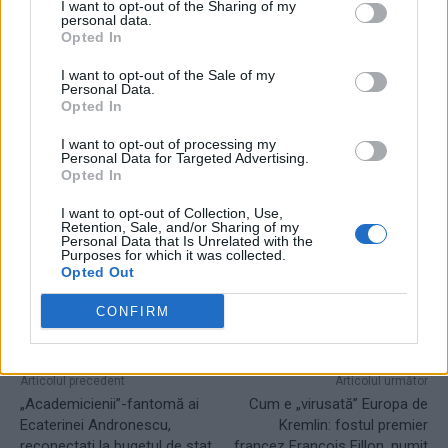
I want to opt-out of the Sharing of my
- Advertisement -
personal data.
Opted In
I want to opt-out of the Sale of my
Personal Data.
Opted In
I want to opt-out of processing my
Personal Data for Targeted Advertising.
TAGS
baroni
drumuri
Grindeanu
infrastructura
Opted In
santiere
I want to opt-out of Collection, Use,
Retention, Sale, and/or Sharing of my
Personal Data that Is Unrelated with the
Purposes for which it was collected.
Opted Out
CONFIRM
Articolul precedent
Articolul următor
„Academicienii”-fantomă ai
Cum e „virusată” Europa de
Ecaterinei Andronescu,
Kremlin: fostul premier
reconectați la bugetul de stat.
francez François Fillon, numit