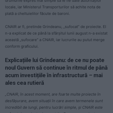
drumurile expres mai simple să le fie date autorităților
locale, iar Ministerul Transporturilor să achite nota de
plată a cheltuielilor făcute de baroni.
CNAIR ar fi, pretinde Grindeanu, „sufocat” de proiecte. El
n-a explicat de ce până la sfârșitul lunii august n-a existat
această „sufocare” a CNAIR, iar lucrurile au putut merge
conform graficului.
Explicațiile lui Grindeanu: de ce nu poate
noul Guvern să continue în ritmul de până
acum investițiile în infrastructură – mai
ales cea rutieră
„CNAIR, în acest moment, are foarte multe proiecte în
desfăşurare, avem situaţii în care avem termenele sunt
incredibil de lungi, pentru lucrări simple, şi CNAIR este