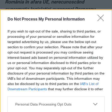
România în afara UE, nerecunoscând
supremația legislației europene! Dorneanu
respinge o hotărâre a Curții de Justiție a
Do Not Process My Personal Information
Uniunii Europene
If you wish to opt-out of the sale, sharing to third parties, or
*
Inspecția Judiciară i-a pregătit lui Cristi
processing of your personal or sensitive information for
targeted advertising by us, please use the below opt-out
Danileț o nouă execuție. După ce l-a făcut
section to confirm your selection. Please note that after your
„infractor TikTok”, îl bagă la „magistrați
opt-out request is processed you may continue seeing
interest-based ads based on personal information utilized by
politici”
us or personal information disclosed to third parties prior to
your opt-out. You may separately opt-out of the further
*
SERIAL: „Sfârșitul Ceaușeștilor” (41) /
disclosure of your personal information by third parties on the
Ghipsul de 8 ore al generalului Stănculescu
IAB’s list of downstream participants. This information may
also be disclosed by us to third parties on the
IAB’s List of
Downstream Participants
that may further disclose it to other
*
Emma Răducanu a mai dat o lovitură
third parties.
financiară. Contract fabulos pe care îl va
Personal Data Processing Opt Outs
semna la începutul lui 2022