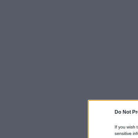
Do Not Pr
If you wish 
sensitive in