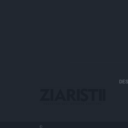
DES
©