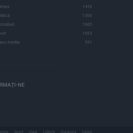
umea
1416
litică
1300
zvăluiri
1065
ort
1053
ass-media
591
RMAȚI-NE
umea
Sport
Viața
Cultură
Diaspora
Opinii