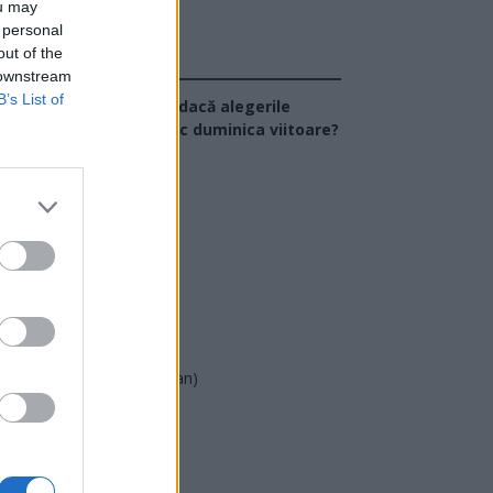
ou may
 personal
out of the
Sondaj
 downstream
B’s List of
Ce partid ați vota dacă alegerile
arlamentare ar avea loc duminica viitoare?
USR
PNL
PSD
AUR
UDMR
PMP (Tomac)
Forța Dreptei (L. Orban)
PNȚMM
REPER
SENS