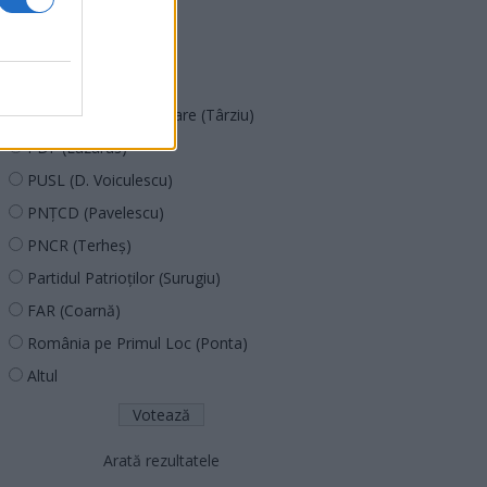
SOS (Șoșoacă)
POT (Gavrilă)
PACE (Peia)
Acțiunea Conservatoare (Târziu)
PDF (Lazarus)
PUSL (D. Voiculescu)
PNȚCD (Pavelescu)
PNCR (Terheș)
Partidul Patrioților (Surugiu)
FAR (Coarnă)
România pe Primul Loc (Ponta)
Altul
Arată rezultatele