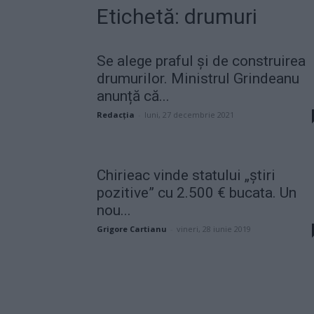
Etichetă: drumuri
Se alege praful și de construirea
drumurilor. Ministrul Grindeanu
anunță că...
Redacţia
-
luni, 27 decembrie 2021
Chirieac vinde statului „știri
pozitive” cu 2.500 € bucata. Un
nou...
Grigore Cartianu
-
vineri, 28 iunie 2019