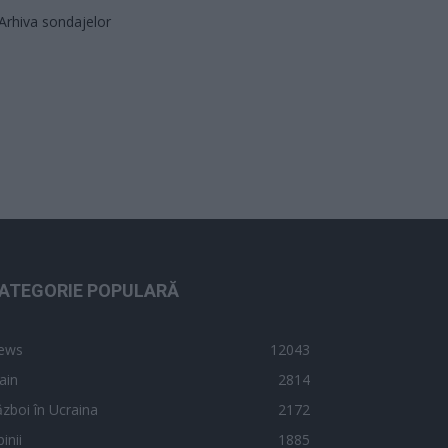
Arhiva sondajelor
ATEGORIE POPULARĂ
ews
12043
ain
2814
zboi în Ucraina
2172
inii
1885