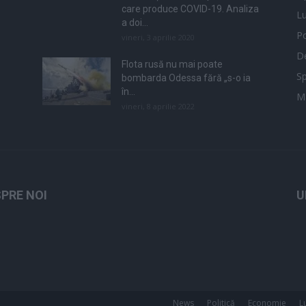
care produce COVID-19. Analiza
L
a doi...
Po
vineri, 3 aprilie 2020
De
Flota rusă nu mai poate
Sp
bombarda Odessa fără „s-o ia
în...
M
vineri, 8 aprilie 2022
PRE NOI
U
News
Politică
Economie
L