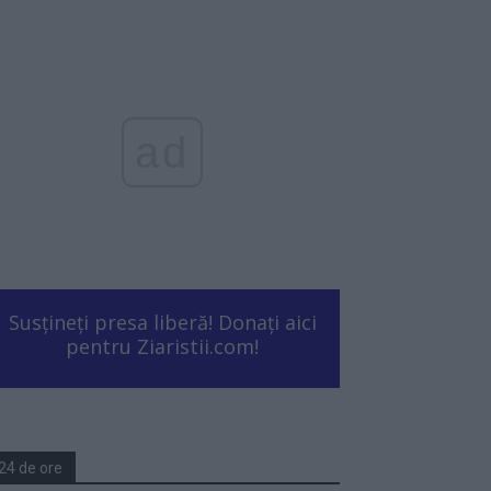
ad
Susțineți presa liberă! Donați aici
pentru Ziaristii.com!
24 de ore