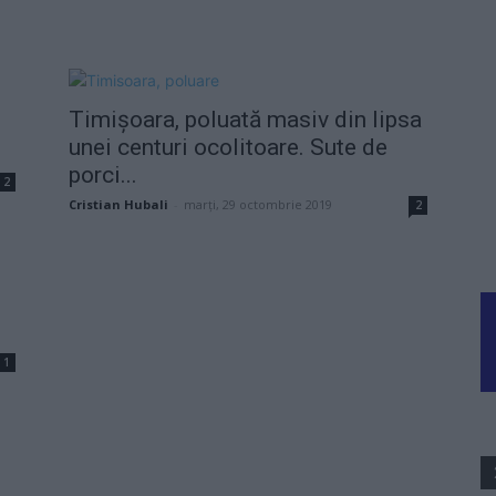
Timișoara, poluată masiv din lipsa
unei centuri ocolitoare. Sute de
porci...
2
Cristian Hubali
-
marți, 29 octombrie 2019
2
1