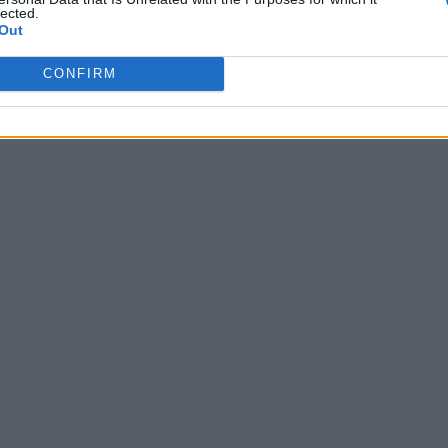
lected.
Out
CONFIRM