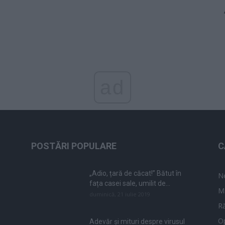
ad
POSTĂRI POPULARE
C
„Adio, țară de căcat!” Bătut în
N
fața casei sale, umilit de...
M
duminică, 21 iulie 2019
Ră
Op
Adevăr și mituri despre virusul