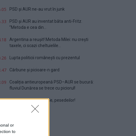
.05
PSD și AUR ne-au vrut în junk
.33
PSD și AUR au inventat bâta anti-Fritz.
”Metoda e cea din...
.18
Argentina a reușit! Metoda Milei: nu crești
taxele, ci scazi cheltuielile...
.26
Lupta politicii românești cu prezentul
.47
Cărbune și picioare-n gard
.09
Coaliția antieuropeană PSD–AUR se bucură:
fluviul Dunărea se trece cu piciorul!
.32
Vă veți blestema zilele, pesedeilor!
sonal or
ection to