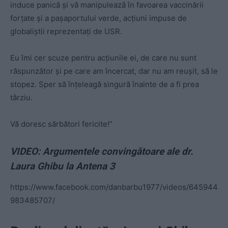
induce panică și vă manipulează în favoarea vaccinării
forțate și a pașaportului verde, acțiuni impuse de
globaliștii reprezentați de USR.
Eu îmi cer scuze pentru acțiunile ei, de care nu sunt
răspunzător și pe care am încercat, dar nu am reușit, să le
stopez. Sper să înțeleagă singură înainte de a fi prea
târziu.
Vă doresc sărbători fericite!”
VIDEO: Argumentele convingătoare ale dr.
Laura Ghibu la Antena 3
https://www.facebook.com/danbarbu1977/videos/645944
983485707/