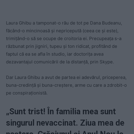
Laura Ghibu a tamponat-o rău de tot pe Dana Budeanu,
făcând-o mincinoasă și nepricepută (ceea ce și este),
trimițând-o să se ocupe de croitoria ei. Precupeața s-a
răzbunat prin jigniri, tupeu și ton ridicat, profitând de
faptul că ea se afla în studio, iar doctorița avea
dezavantajul comunicării de la distanță, prin Skype.
Dar Laura Ghibu a avut de partea ei adevărul, priceperea,
buna-credință și buna-creștere, arme cu care a zdrobit-o
pe conspiraționistă.
„Sunt trist! În familia mea sunt
singurul nevaccinat. Ziua mea de