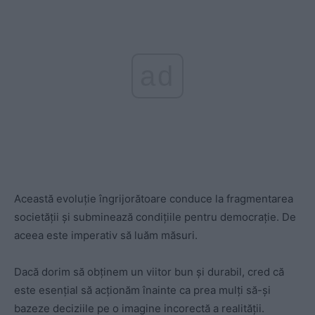
ad
Această evoluție îngrijorătoare conduce la fragmentarea
societății și subminează condițiile pentru democrație. De
aceea este imperativ să luăm măsuri.
Dacă dorim să obținem un viitor bun și durabil, cred că
este esențial să acționăm înainte ca prea mulți să-și
bazeze deciziile pe o imagine incorectă a realității.