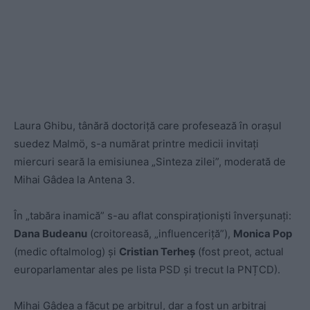
Laura Ghibu, tânără doctoriță care profesează în orașul
suedez Malmö, s-a numărat printre medicii invitați
miercuri seară la emisiunea „Sinteza zilei”, moderată de
Mihai Gâdea la Antena 3.
În „tabăra inamică” s-au aflat conspiraționiști înverșunați:
Dana Budeanu
(croitoreasă, „influenceriță”),
Monica Pop
(medic oftalmolog) și
Cristian Terheș
(fost preot, actual
europarlamentar ales pe lista PSD și trecut la PNȚCD).
Mihai Gâdea a făcut pe arbitrul, dar a fost un arbitraj