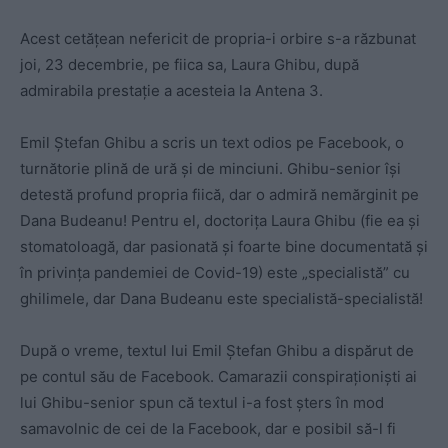
Acest cetățean nefericit de propria-i orbire s-a răzbunat
joi, 23 decembrie, pe fiica sa, Laura Ghibu, după
admirabila prestație a acesteia la Antena 3.
Emil Ștefan Ghibu a scris un text odios pe Facebook, o
turnătorie plină de ură și de minciuni. Ghibu-senior își
detestă profund propria fiică, dar o admiră nemărginit pe
Dana Budeanu! Pentru el, doctorița Laura Ghibu (fie ea și
stomatoloagă, dar pasionată și foarte bine documentată și
în privința pandemiei de Covid-19) este „specialistă” cu
ghilimele, dar Dana Budeanu este specialistă-specialistă!
După o vreme, textul lui Emil Ștefan Ghibu a dispărut de
pe contul său de Facebook. Camarazii conspiraționiști ai
lui Ghibu-senior spun că textul i-a fost șters în mod
samavolnic de cei de la Facebook, dar e posibil să-l fi