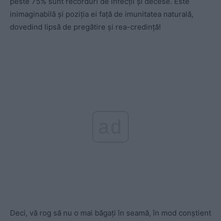
peste 75% sunt recorduri de infecții și decese. Este
inimaginabilă și poziția ei față de imunitatea naturală,
dovedind lipsă de pregătire și rea-credință!
ad
Deci, vă rog să nu o mai băgați în seamă, în mod conștient