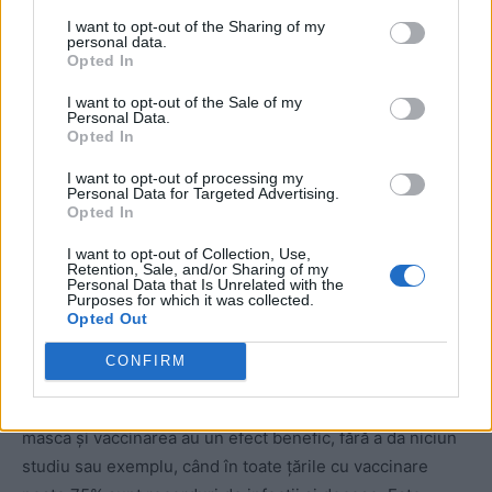
Apoi a mințit când a susținut că pașaportul de vaccinare
I want to opt-out of the Sharing of my
este cerut la angajare în Suedia. El nu este folosit în
personal data.
Opted In
Suedia, sunt doar discuții din cauză că socialiștii și
comuniștii vor să fie impuse masca, vaccinarea
I want to opt-out of the Sale of my
Personal Data.
obligatorie și pașaportul verde, ca să ne aliniem la
Opted In
cerințelor UE (dacă cineva îl cere, este ilegal). Asta, în
I want to opt-out of processing my
condițiile în care în Suedia pandemia este încheiata din
Personal Data for Targeted Advertising.
iunie și este ținută în viață de minciunile guvernamentale
Opted In
bazate pe testarea în școli cu teste irelevante.
I want to opt-out of Collection, Use,
Retention, Sale, and/or Sharing of my
Personal Data that Is Unrelated with the
Eu particip la manifestații din Stockholm tocmai ca să nu
Purposes for which it was collected.
Opted Out
se ajungă la impunerea certificatului verde și la
vaccinarea obligatorie, inclusiv a copiilor.
CONFIRM
Cu o incredibilă obrăznicie, a negat evidența, spunând că
masca și vaccinarea au un efect benefic, fără a da niciun
studiu sau exemplu, când în toate țările cu vaccinare