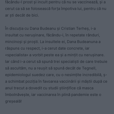
făcându-l prost și incult pentru că nu se vaccinează, și a
cerut ca să se folosească forța împotiva lui, pentru că nu
ar ști decât de bici.
În discuția cu Dana Budeanu și Cristian Terheș, i-a
insultat cu nerușinare, făcându-i, în repetate rânduri,
mincinoși și proști. La insultele ei, Dana Budeanuna a
răspuns cu respect, i-a cerut date concrete, iar
«specialista» a vorbit peste ea și a mințit cu nerușinare.
Iar când i-a cerut să spună trei specialiști de care trebuie
să ascultăm, nu a reușit să spună decât de Tegnell,
epidemiologul suedez care, cu o nesimțite incredibilă, ș-
a schimbat poziția în favoarea vaccinării și măștii după ce
anul trecut a dovedit cu studii științifice că masca
îmbolnăvește, iar vaccinarea în plină pandemie este o
greșeală!