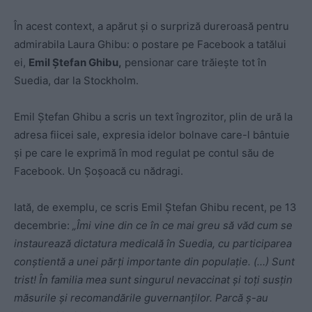
În acest context, a apărut și o surpriză dureroasă pentru
admirabila Laura Ghibu: o postare pe Facebook a tatălui
ei,
Emil Ștefan Ghibu,
pensionar care trăiește tot în
Suedia, dar la Stockholm.
Emil Ștefan Ghibu a scris un text îngrozitor, plin de ură la
adresa fiicei sale, expresia idelor bolnave care-l bântuie
și pe care le exprimă în mod regulat pe contul său de
Facebook. Un Șoșoacă cu nădragi.
Iată, de exemplu, ce scris Emil Ștefan Ghibu recent, pe 13
decembrie:
„Îmi vine din ce în ce mai greu să văd cum se
instaurează dictatura medicală în Suedia, cu participarea
conștientă a unei părți importante din populație. (…) Sunt
trist! În familia mea sunt singurul nevaccinat și toți susțin
măsurile și recomandările guvernanților. Parcă ș-au