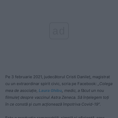
ad
Pe 3 februarie 2021, judecătorul Cristi Danileț, magistrat
cu un extraordinar spirit civic, scria pe Facebook:
„Colega
mea de asociaţie,
Laura Ghibu
,
medic, a făcut un nou
filmuleţ despre vaccinul Astra Zeneca. Să înţelegem toţi
în ce constă şi cum acţionează împotriva Covid-19″.
Este o producție remarcabilă, simplă și eficientă, care