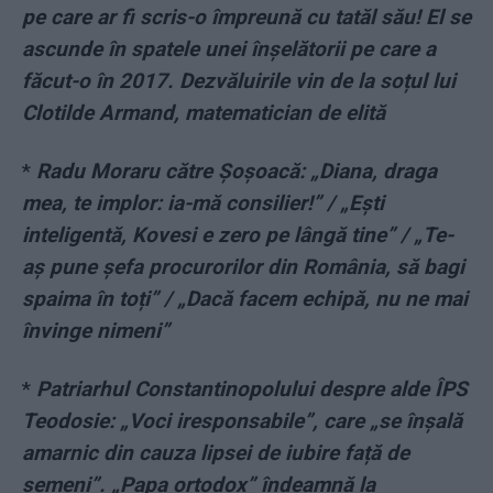
pe care ar fi scris-o împreună cu tatăl său! El se
ascunde în spatele unei înșelătorii pe care a
făcut-o în 2017. Dezvăluirile vin de la soțul lui
Clotilde Armand, matematician de elită
*
Radu Moraru către Șoșoacă: „Diana, draga
mea, te implor: ia-mă consilier!” / „Ești
inteligentă, Kovesi e zero pe lângă tine” / „Te-
aș pune șefa procurorilor din România, să bagi
spaima în toți” / „Dacă facem echipă, nu ne mai
învinge nimeni”
*
Patriarhul Constantinopolului despre alde ÎPS
Teodosie: „Voci iresponsabile”, care „se înșală
amarnic din cauza lipsei de iubire față de
semeni”. „Papa ortodox” îndeamnă la