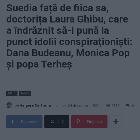
Suedia față de fiica sa,
doctorița Laura Ghibu, care
a îndrăznit să-i pună la
punct idolii conspiraționiști:
Dana Budeanu, Monica Pop
și popa Terheș
Main
News
-
De
Grigore Cartianu
vineri, 24 decembrie 2021
9337
6
Facebook
X
Pinterest