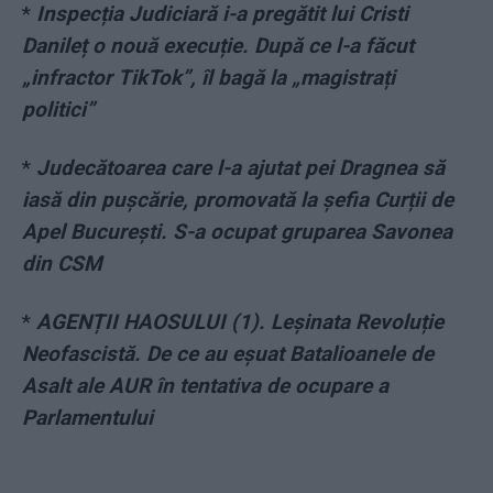
*
Inspecția Judiciară i-a pregătit lui Cristi
Danileț o nouă execuție. După ce l-a făcut
„infractor TikTok”, îl bagă la „magistrați
politici”
*
Judecătoarea care l-a ajutat pei Dragnea să
iasă din pușcărie, promovată la șefia Curții de
Apel București. S-a ocupat gruparea Savonea
din CSM
*
AGENȚII HAOSULUI (1). Leșinata Revoluție
Neofascistă. De ce au eșuat Batalioanele de
Asalt ale AUR în tentativa de ocupare a
Parlamentului