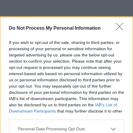
Do Not Process My Personal Information
ad
If you wish to opt-out of the sale, sharing to third parties, or
processing of your personal or sensitive information for
targeted advertising by us, please use the below opt-out
section to confirm your selection. Please note that after your
opt-out request is processed you may continue seeing
interest-based ads based on personal information utilized by
us or personal information disclosed to third parties prior to
your opt-out. You may separately opt-out of the further
disclosure of your personal information by third parties on the
Doamnă Dana Budeanu și domnule Cristian Terheș, vă
IAB’s list of downstream participants. This information may
respect pentru poziția pe care o aveți, vă susțin și îmi cer
also be disclosed by us to third parties on the
IAB’s List of
Downstream Participants
that may further disclose it to other
scuze pentru jignirile pe care a trebuit să le suportați, în
third parties.
public, de la fiica mea.
Personal Data Processing Opt Outs