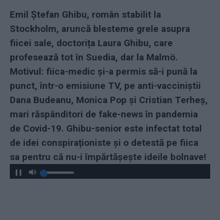
Emil Ștefan Ghibu, român stabilit la
Stockholm, aruncă blesteme grele asupra
fiicei sale, doctorița Laura Ghibu, care
profesează tot în Suedia, dar la Malmö.
Motivul: fiica-medic și-a permis să-i pună la
punct, într-o emisiune TV, pe anti-vacciniștii
Dana Budeanu, Monica Pop și Cristian Terheș,
mari răspânditori de fake-news în pandemia
de Covid-19. Ghibu-senior este infectat total
de idei conspiraționiste și o detestă pe fiica
sa pentru că nu-i împărtășește ideile bolnave!