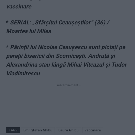
vaccinare
*
SERIAL: „Sfârșitul Ceaușeștilor” (36) /
Moartea lui Milea
*
Părinții lui Nicolae Ceaușescu sunt pictați pe
pereții bisericii din Scornicești. Andruță și
Alexandrina stau lângă Mihai Viteazul și Tudor
Vladimirescu
- Advertisement -
TAGS
Emil Ștefan Ghibu
Laura Ghibu
vaccinare