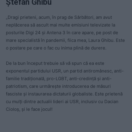
Ștefan Ghibu
„Dragi prieteni, acum, în prag de Sărbători, am avut
neplăcerea să ascult mai multe emisiuni televizate la
posturile Digi 24 și Antena 3 în care apare, pe post de
mare specialistă în pandemii, fiica mea, Laura Ghibu. Este
o postare pe care o fac cu inima plină de durere.
De la bun început trebuie să vă spun că ea este
exponentul partidului USR, un partid antiromânesc, anti-
familie tradițională, pro-LGBT, anti-credință și anti-
patriotism, care urmărește introducerea de măsuri
fasciste și instaurarea dictaturii globaliste. Este prietenă
cu mulți dintre actualii lideri ai USR, inclusiv cu Dacian
Cioloș, și le face jocul!