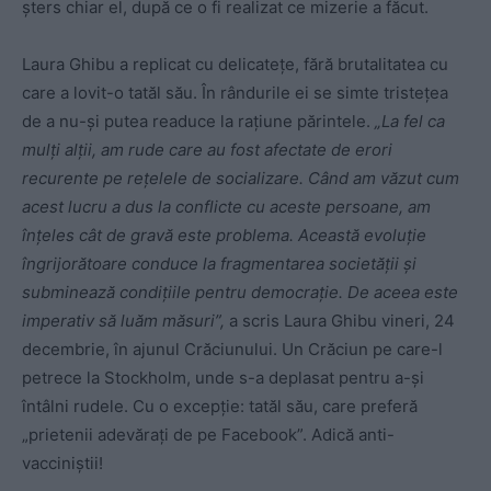
șters chiar el, după ce o fi realizat ce mizerie a făcut.
Laura Ghibu a replicat cu delicatețe, fără brutalitatea cu
care a lovit-o tatăl său. În rândurile ei se simte tristețea
de a nu-și putea readuce la rațiune părintele.
„La fel ca
mulți alții, am rude care au fost afectate de erori
recurente pe rețelele de socializare. Când am văzut cum
acest lucru a dus la conflicte cu aceste persoane, am
înțeles cât de gravă este problema. Această evoluție
îngrijorătoare conduce la fragmentarea societății și
subminează condițiile pentru democrație. De aceea este
imperativ să luăm măsuri”,
a scris Laura Ghibu vineri, 24
decembrie, în ajunul Crăciunului. Un Crăciun pe care-l
petrece la Stockholm, unde s-a deplasat pentru a-și
întâlni rudele. Cu o excepție: tatăl său, care preferă
„prietenii adevărați de pe Facebook”. Adică anti-
vacciniștii!