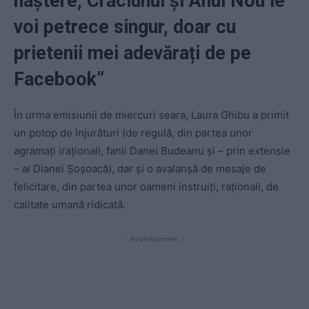
naștere, Crăciunul și Anul Nou le
voi petrece singur, doar cu
prietenii mei adevărați de pe
Facebook”
În urma emisiunii de miercuri seara, Laura Ghibu a primit
un potop de înjurături (de regulă, din partea unor
agramați iraționali, fanii Danei Budeanu și – prin extensie
– ai Dianei Șoșoacă), dar și o avalanșă de mesaje de
felicitare, din partea unor oameni instruiți, raționali, de
calitate umană ridicată.
- Advertisement -