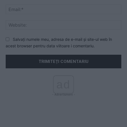
Ema
Web
Salvați numele meu, adresa de e-mail și site-ul web în
acest browser pentru data viitoare i comentariu.
ad
- Advertisment -