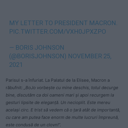
MY LETTER TO PRESIDENT MACRON.
PIC.TWITTER.COM/VXH0JPXZPO
— BORIS JOHNSON
(@BORISJOHNSON)
NOVEMBER 25,
2021
Parisul s-a înfuriat. La Palatul de la Elisee, Macron a
răbufnit:
„BoJo vorbește cu mine deschis, totul decurge
bine, discutăm ca doi oameni mari și apoi recurgem la
gesturi lipsite de eleganță. Un necioplit. Este mereu
același circ. E trist să vedem că o țară atât de importantă,
cu care am putea face enorm de multe lucruri împreună,
este condusă de un clovn!“.