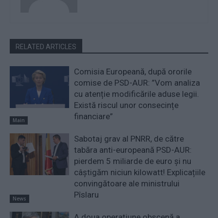
RELATED ARTICLES
Comisia Europeană, după ororile
comise de PSD-AUR: ”Vom analiza
cu atenție modificările aduse legii.
Există riscul unor consecințe
financiare”
Main
Sabotaj grav al PNRR, de către
tabăra anti-europeană PSD-AUR:
pierdem 5 miliarde de euro și nu
câștigăm niciun kilowatt! Explicațiile
convingătoare ale ministrului
Pîslaru
News
A doua operațiune obscenă a