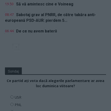
19.50
Să vă amintesc cine e Voineag
08.47
Sabotaj grav al PNRR, de către tabăra anti-
europeană PSD-AUR: pierdem 5...
06.44
De ce nu avem baterii
Sondaj
Ce partid ați vota dacă alegerile parlamentare ar avea
loc duminica viitoare?
USR
PNL