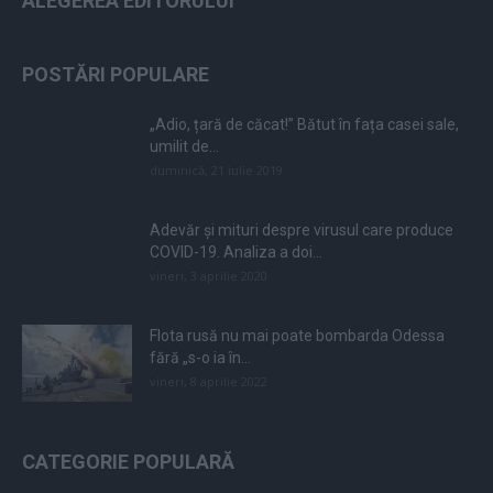
ALEGEREA EDITORULUI
POSTĂRI POPULARE
„Adio, țară de căcat!” Bătut în fața casei sale,
umilit de...
duminică, 21 iulie 2019
Adevăr și mituri despre virusul care produce
COVID-19. Analiza a doi...
vineri, 3 aprilie 2020
Flota rusă nu mai poate bombarda Odessa
fără „s-o ia în...
vineri, 8 aprilie 2022
CATEGORIE POPULARĂ