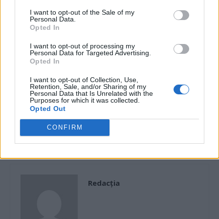
marea britanie
I want to opt-out of the Sale of my
Personal Data.
Opted In
I want to opt-out of processing my
Personal Data for Targeted Advertising.
Opted In
I want to opt-out of Collection, Use,
Retention, Sale, and/or Sharing of my
Personal Data that Is Unrelated with the
Articolul precedent
Articolul următor
Purposes for which it was collected.
Ciolacu despre condamnatul
Un youtuber norvegian a
Opted Out
Neacșu, pus șef la SGG: „N-a
murit într-un lac înghețat în
furat nimic. Ce facem în țara
timp ce le arăta urmăritorilor
CONFIRM
asta, omorâm oameni?”
cum patinează el dezbrăcat
Redacţia