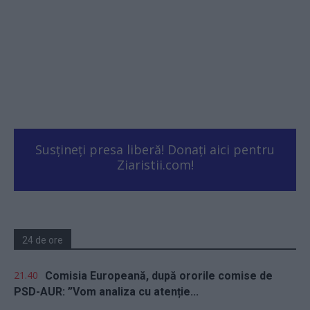
Susțineți presa liberă! Donați aici pentru
Ziaristii.com!
24 de ore
21.40
Comisia Europeană, după ororile comise de
PSD-AUR: ”Vom analiza cu atenție...