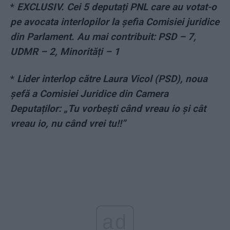
*
EXCLUSIV. Cei 5 deputați PNL care au votat-o
pe avocata interlopilor la șefia Comisiei juridice
din Parlament. Au mai contribuit: PSD – 7,
UDMR – 2, Minorități – 1
*
Lider interlop către Laura Vicol (PSD), noua
șefă a Comisiei Juridice din Camera
Deputaților: „Tu vorbești când vreau io și cât
vreau io, nu când vrei tu!​!”
ad