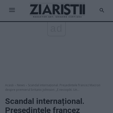
ad
Acasă
News
Scandal internațional. Președintele francez Macron
despre premierul britanic Johnson: „E necioplit. Un...
Scandal internațional.
Președintele francez