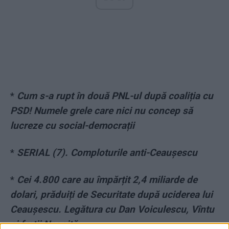
*
Cum s-a rupt în două PNL-ul după coaliția cu
PSD! Numele grele care nici nu concep să
lucreze cu social-democrații
*
SERIAL (7). Comploturile anti-Ceaușescu
*
Cei 4.800 care au împărțit 2,4 miliarde de
dolari, prăduiți de Securitate după uciderea lui
Ceaușescu. Legătura cu Dan Voiculescu, Vîntu
și frații Negoiță