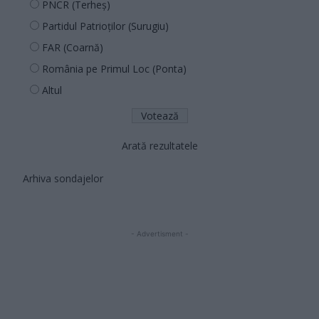
PNCR (Terheș)
Partidul Patrioților (Surugiu)
FAR (Coarnă)
România pe Primul Loc (Ponta)
Altul
Arată rezultatele
Arhiva sondajelor
- Advertisment -