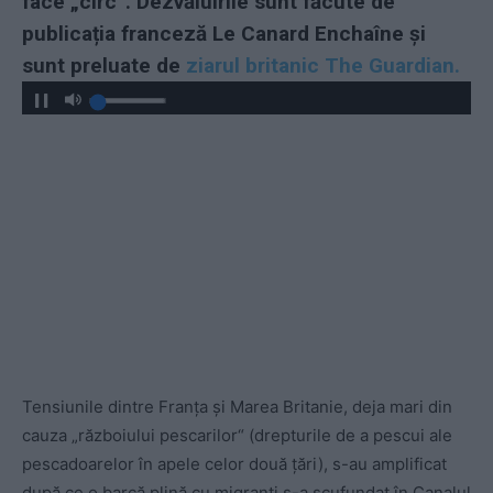
face „circ“. Dezvăluirile sunt făcute de
publicația franceză Le Canard Enchaîne și
sunt preluate de
ziarul britanic The Guardian.
Tensiunile dintre Franța și Marea Britanie, deja mari din
cauza „războiului pescarilor“ (drepturile de a pescui ale
pescadoarelor în apele celor două țări), s-au amplificat
după ce o barcă plină cu migranți s-a scufundat în Canalul