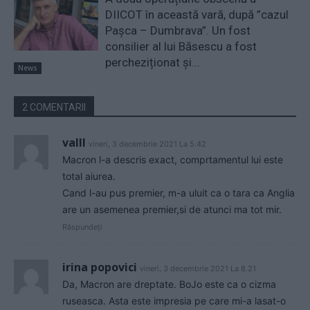
DIICOT în această vară, după ”cazul
Pașca – Dumbrava”. Un fost
consilier al lui Băsescu a fost
percheziționat și...
News
2 COMENTARII
valll
vineri, 3 decembrie 2021 La 5.42
Macron l-a descris exact, comprtamentul lui este
total aiurea.
Cand l-au pus premier, m-a uluit ca o tara ca Anglia
are un asemenea premier,si de atunci ma tot mir.
Răspundeți
irina popovici
vineri, 3 decembrie 2021 La 8.21
Da, Macron are dreptate. BoJo este ca o cizma
ruseasca. Asta este impresia pe care mi-a lasat-o