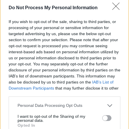
Do Not Process My Personal Information
*
Lecția de administrație a lui Bolojan: de ce
modelul pomenilor propus de PSD și Firea este
If you wish to opt-out of the sale, sharing to third parties, or
processing of your personal or sensitive information for
mincinos și falimentar. „Ideea asta, de
targeted advertising by us, please use the below opt-out
gratuități, e furtul căciulii“
section to confirm your selection. Please note that after your
opt-out request is processed you may continue seeing
interest-based ads based on personal information utilized by
*
Furia unui medic renumit: „La înmormântarea
us or personal information disclosed to third parties prior to
fratelui ei, nevaccinat și ucis de Covid, prietena
your opt-out. You may separately opt-out of the further
mea a fost certată de popă că s-a vaccinat!”
disclosure of your personal information by third parties on the
IAB’s list of downstream participants. This information may
- Advertisement -
also be disclosed by us to third parties on the
IAB’s List of
Downstream Participants
that may further disclose it to other
third parties.
Personal Data Processing Opt Outs
I want to opt-out of the Sharing of my
personal data.
TAGS
boris johnson
clovn
franța
Macron
Opted In