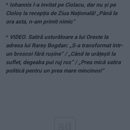
*
Iohannis l-a invitat pe Ciolacu, dar nu și pe
Cioloș la recepția de Ziua Națională! „Până la
ora asta, n-am primit nimic“
*
VIDEO. Satiră usturătoare a lui Oreste la
adresa lui Rareș Bogdan: „S-a transformat într-
un broscoi fără rușine” / „Când te urâțești la
suflet, degeaba pui ruj roz” / „Prea mică satira
politică pentru un prea mare mincinos!”
ad