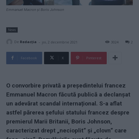
Emmanuel Macron și Boris Johnson
News
-
De
Redacţia
joi, 2 decembrie 2021
3024
2
Facebook
X
Pinterest
O convorbire privată a președintelui francez
Emmanuel Macron făcută publică a declanșat
un adevărat scandal internațional. S-a aflat
astfel părerea șefului statului francez despre
premierul Marii Britanii, Boris Johnson,
caracterizat drept „necioplit“ și „clovn“ care