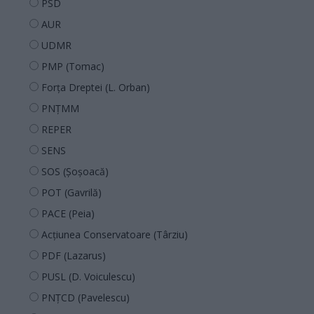
PSD
AUR
UDMR
PMP (Tomac)
Forța Dreptei (L. Orban)
PNȚMM
REPER
SENS
SOS (Șoșoacă)
POT (Gavrilă)
PACE (Peia)
Acțiunea Conservatoare (Târziu)
PDF (Lazarus)
PUSL (D. Voiculescu)
PNȚCD (Pavelescu)