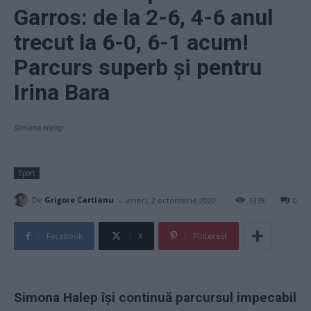
Garros: de la 2-6, 4-6 anul
trecut la 6-0, 6-1 acum!
Parcurs superb și pentru
Irina Bara
Simona Halep
Sport
-
De
Grigore Cartianu
vineri, 2 octombrie 2020
1338
0
Facebook
X
Pinterest
Simona Halep își continuă parcursul impecabil