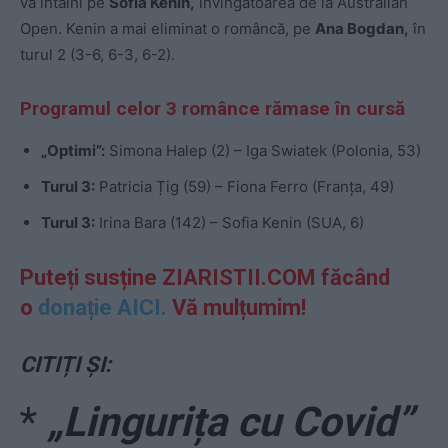
va întâlni pe
Sofia Kenin,
învingătoarea de la Australian
Open. Kenin a mai eliminat o româncă, pe
Ana Bogdan,
în
turul 2 (3-6, 6-3, 6-2).
Programul celor 3 românce rămase în cursă
„Optimi”:
Simona Halep (2) – Iga Swiatek (Polonia, 53)
Turul 3:
Patricia Țig (59) – Fiona Ferro (Franța, 49)
Turul 3:
Irina Bara (142) – Sofia Kenin (SUA, 6)
Puteți susține ZIARISTII.COM făcând
o
donație AICI.
Vă mulțumim!
CITIȚI ȘI:
*
„Lingurița cu Covid”