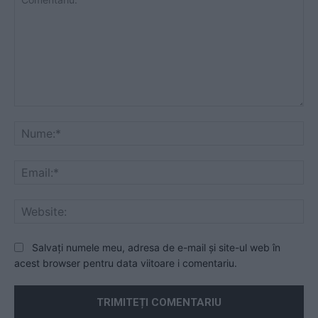
Comentariu:
Nu
Ema
Web
Salvați numele meu, adresa de e-mail și site-ul web în
acest browser pentru data viitoare i comentariu.