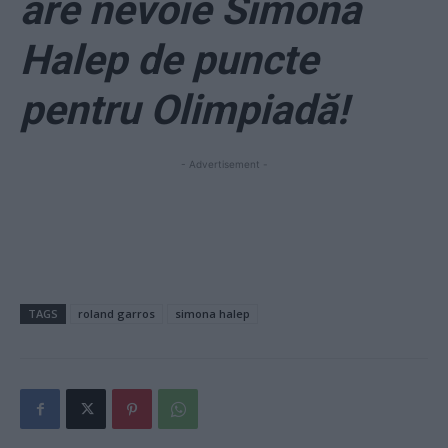
are nevoie Simona
Halep de puncte
pentru Olimpiadă!
- Advertisement -
TAGS
roland garros
simona halep