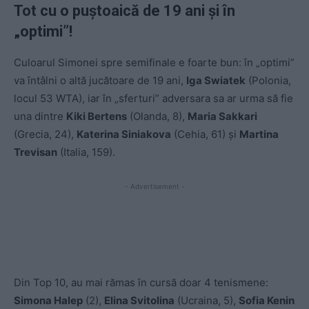
Tot cu o puștoaică de 19 ani și în
„optimi”!
Culoarul Simonei spre semifinale e foarte bun: în „optimi”
va întâlni o altă jucătoare de 19 ani,
Iga Swiatek
(Polonia,
locul 53 WTA), iar în „sferturi” adversara sa ar urma să fie
una dintre
Kiki Bertens
(Olanda, 8),
Maria Sakkari
(Grecia, 24),
Katerina Siniakova
(Cehia, 61) și
Martina
Trevisan
(Italia, 159).
- Advertisement -
Din Top 10, au mai rămas în cursă doar 4 tenismene:
Simona Halep
(2),
Elina Svitolina
(Ucraina, 5),
Sofia Kenin