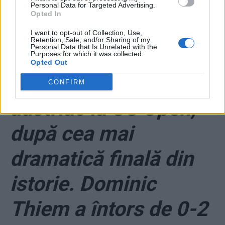
Bayern – PSG 1-0 în
Personal Data for Targeted Advertising.
Opted In
finala Ligii
I want to opt-out of Collection, Use,
Retention, Sale, and/or Sharing of my
Personal Data that Is Unrelated with the
Campionilor
Purposes for which it was collected.
Opted Out
*
VIDEO. Triumf
CONFIRM
austriac la US Open,
după cea mai
dramatică finală din
istorie. Dominic
Thiem a întors de 0-2