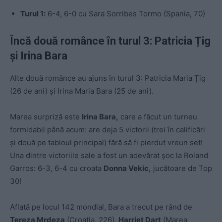
Turul 1:
6-4, 6-0 cu Sara Sorribes Tormo (Spania, 70)
Încă două românce în turul 3: Patricia Țig
și Irina Bara
Alte două românce au ajuns în turul 3: Patricia Maria Țig
(26 de ani) și Irina Maria Bara (25 de ani).
Marea surpriză este
Irina Bara,
care a făcut un turneu
formidabil până acum: are deja 5 victorii (trei în calificări
și două pe tabloul principal) fără să fi pierdut vreun set!
Una dintre victoriile sale a fost un adevărat șoc la Roland
Garros: 6-3, 6-4 cu croata
Donna Vekic,
jucătoare de Top
30!
Aflată pe locul 142 mondial, Bara a trecut pe rând de
Tereza Mrdeza
(Croația, 226),
Harriet Dart
(Marea