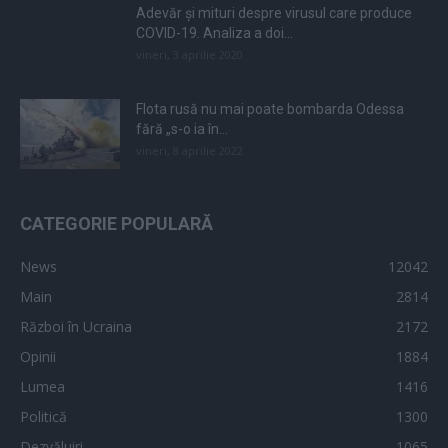
Adevăr și mituri despre virusul care produce
COVID-19. Analiza a doi...
vineri, 3 aprilie 2020
Flota rusă nu mai poate bombarda Odessa
fără „s-o ia în...
vineri, 8 aprilie 2022
CATEGORIE POPULARĂ
News
12042
Main
2814
Război în Ucraina
2172
Opinii
1884
Lumea
1416
Politică
1300
Dezvăluiri
1065