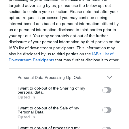
targeted advertising by us, please use the below opt-out
section to confirm your selection. Please note that after your
opt-out request is processed you may continue seeing
interest-based ads based on personal information utilized by
*
Eliminare dureroasă: CFR Cluj a înviat de 4 ori
us or personal information disclosed to third parties prior to
your opt-out. You may separately opt-out of the further
și a murit de 5 ori! Dan Petrescu a retrăit meciul
disclosure of your personal information by third parties on the
cu Suedia, din 1994…
IAB’s list of downstream participants. This information may
also be disclosed by us to third parties on the
IAB’s List of
*
Francezii
Downstream Participants
that may further disclose it to other
third parties.
campioanei
Personal Data Processing Opt Outs
Germaniei, mai tari
I want to opt-out of the Sharing of my
personal data.
Opted In
decât germanii
I want to opt-out of the Sale of my
Personal Data.
campioanei Franței:
Opted In
I want to opt-out of processing my