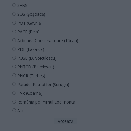
SENS
SOS (Șoșoacă)
POT (Gavrilă)
PACE (Peia)
Acțiunea Conservatoare (Târziu)
PDF (Lazarus)
PUSL (D. Voiculescu)
PNȚCD (Pavelescu)
PNCR (Terheș)
Partidul Patrioților (Surugiu)
FAR (Coarnă)
România pe Primul Loc (Ponta)
Altul