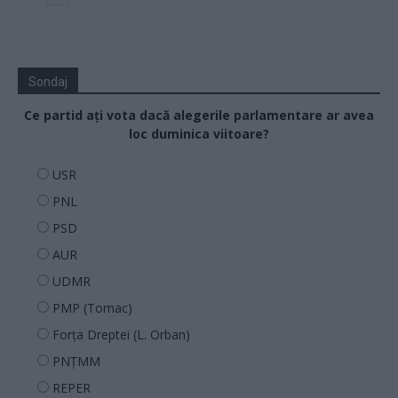
Sondaj
Ce partid ați vota dacă alegerile parlamentare ar avea
loc duminica viitoare?
USR
PNL
PSD
AUR
UDMR
PMP (Tomac)
Forța Dreptei (L. Orban)
PNȚMM
REPER