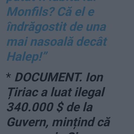
Monfils? Că el e
îndrăgostit de una
mai nasoală decât
Halep!”
*
DOCUMENT. Ion
Țiriac a luat ilegal
340.000 $ de la
Guvern, mințind că