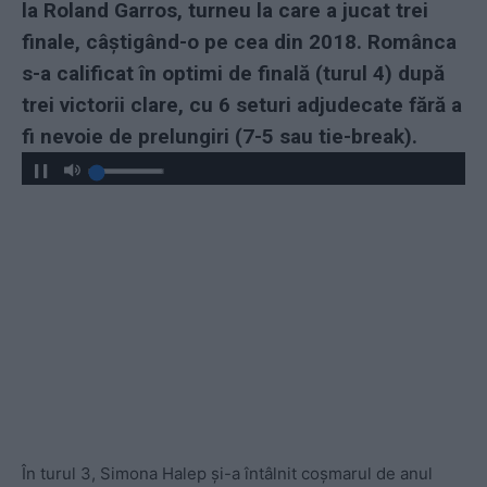
la Roland Garros, turneu la care a jucat trei
finale, câștigând-o pe cea din 2018. Românca
s-a calificat în optimi de finală (turul 4) după
trei victorii clare, cu 6 seturi adjudecate fără a
fi nevoie de prelungiri (7-5 sau tie-break).
În turul 3, Simona Halep și-a întâlnit coșmarul de anul