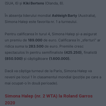
(SUA, 6) și
Kiki Bertens
(Olanda, 8).
În absența liderului mondial
Ashleigh Barty
(Australia),
Simona Halep este favorita nr. 1 a turneului.
Pentru calificarea în turul 4, Simona Halep și-a asigurat
un premiu de
189.000
de euro. Calificarea în „sferturi” ar
ridica suma la
283.500
de euro. Premiile cresc
spectaculos în pentru semifinaliste
(425.250),
finalistă
(850.500)
și câștigătoare
(1.600.000).
Dacă va câștiga turneul de la Paris, Simona Halep va
reveni pe locul 1 în clasamentul mondial (poziție pe care a
mai ocupat-o în două perioade).
Simona Halep (nr. 2 WTA) la Roland Garros
2020