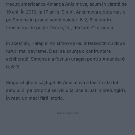
trecut: americanca Amanda Anisimova, acum în vârstă de
19 ani. În 2019, la 17 ani și 9 luni, Anisimova a deturnat-o
pe Simona în pragul semifinalelor: 6-2, 6-4 pentru
tenismena de peste Ocean, în „sferturile” turneului.
În acest an, Halep și Anisimova s-au intersectat cu două
tururi mai devreme. Deși se anunța o confruntare
echilibrată, Simona a a fost un uragan pentru Amanda: 6-
0, 6-1!
Singurul ghem câștigat de Anisimova a fost în startul
setului 2, pe propriul serviciu (și acela luat în prelungiri).
În rest, un meci fără istoric.
- Advertisement -