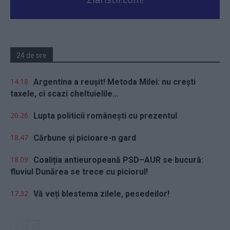
24 de ore
14.18
Argentina a reușit! Metoda Milei: nu crești
taxele, ci scazi cheltuielile...
20.26
Lupta politicii românești cu prezentul
18.47
Cărbune și picioare-n gard
18.09
Coaliția antieuropeană PSD–AUR se bucură:
fluviul Dunărea se trece cu piciorul!
17.32
Vă veți blestema zilele, pesedeilor!