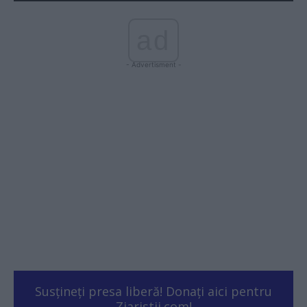
ad
- Advertisment -
Susțineți presa liberă! Donați aici pentru
Ziaristii.com!