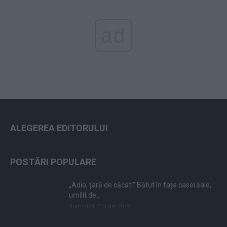
ad
ALEGEREA EDITORULUI
POSTĂRI POPULARE
„Adio, țară de căcat!” Bătut în fața casei sale,
umilit de...
duminică, 21 iulie 2019