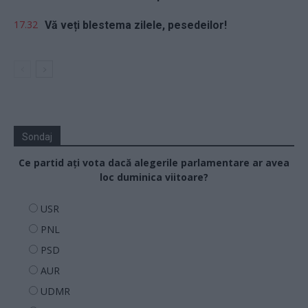
17.32
Vă veți blestema zilele, pesedeilor!
Sondaj
Ce partid ați vota dacă alegerile parlamentare ar avea
loc duminica viitoare?
USR
PNL
PSD
AUR
UDMR