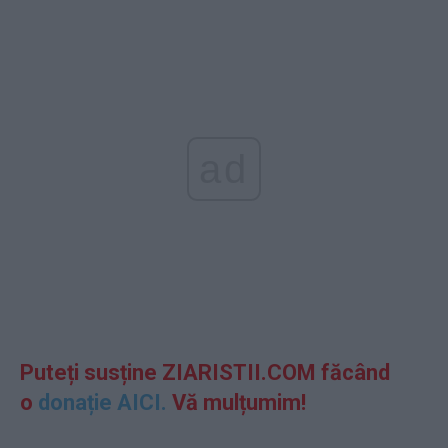
ad
Puteți susține ZIARISTII.COM făcând
o
donație AICI.
Vă mulțumim!