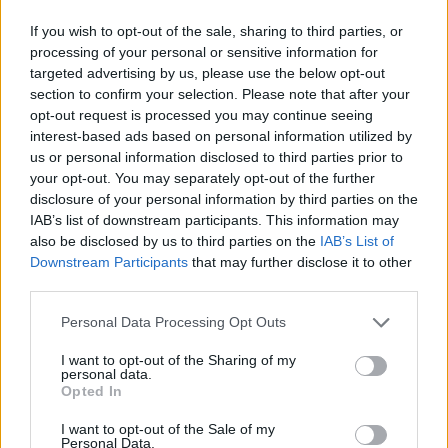
cu 315 săptămâni
If you wish to opt-out of the sale, sharing to third parties, or
processing of your personal or sensitive information for
consecutive în Top 10
targeted advertising by us, please use the below opt-out
section to confirm your selection. Please note that after your
mondial
opt-out request is processed you may continue seeing
interest-based ads based on personal information utilized by
*
Victorie
us or personal information disclosed to third parties prior to
your opt-out. You may separately opt-out of the further
disclosure of your personal information by third parties on the
extraterestră a lui
IAB’s list of downstream participants. This information may
also be disclosed by us to third parties on the
IAB’s List of
Bayern München: 8-2
Downstream Participants
that may further disclose it to other
third parties.
cu FC Barcelona, în
Personal Data Processing Opt Outs
„sferturile” Ligii
I want to opt-out of the Sharing of my
personal data.
Opted In
Campionilor!
I want to opt-out of the Sale of my
Personal Data.