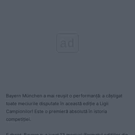
ad
Bayern München a mai reușit o performanță: a câștigat
toate meciurile disputate în această ediție a Ligii
Campionilor! Este o premieră absolută în istoria
competiției.
E drept, Bayern n-a jucat 13 meciuri (formatul edițiilor din