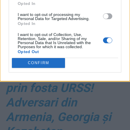
Opted In
*
Seara îngrozitoare a unui campion mondial.
I want to opt-out of processing my
Varane a îngropat Real Madrid, prin două pase
Personal Data for Targeted Advertising.
Opted In
de gol date adversarilor
I want to opt-out of Collection, Use,
Retention, Sale, and/or Sharing of my
*
Fotbal: toate
Personal Data that Is Unrelated with the
Purposes for which it was collected.
Opted Out
drumurile românilor
CONFIRM
spre Liga Europa trec
prin fosta URSS!
Adversari din
Armenia, Georgia și