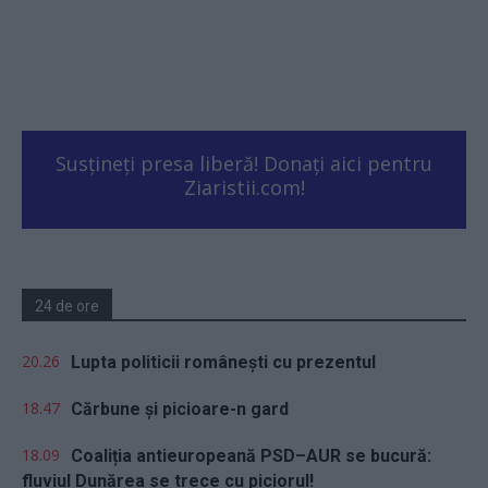
Susțineți presa liberă! Donați aici pentru
Ziaristii.com!
24 de ore
20.26
Lupta politicii românești cu prezentul
18.47
Cărbune și picioare-n gard
18.09
Coaliția antieuropeană PSD–AUR se bucură:
fluviul Dunărea se trece cu piciorul!