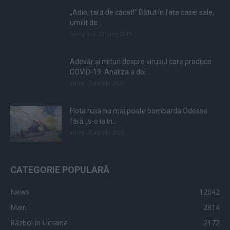
„Adio, țară de căcat!” Bătut în fața casei sale,
umilit de...
duminică, 21 iulie 2019
Adevăr și mituri despre virusul care produce
COVID-19. Analiza a doi...
vineri, 3 aprilie 2020
Flota rusă nu mai poate bombarda Odessa
fără „s-o ia în...
vineri, 8 aprilie 2022
CATEGORIE POPULARĂ
News
12042
Main
2814
Război în Ucraina
2172