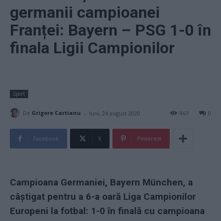
germanii campioanei
Franței: Bayern – PSG 1-0 în
finala Ligii Campionilor
Sport
-
De
Grigore Cartianu
luni, 24 august 2020
967
0
Facebook
X
Pinterest
Campioana Germaniei, Bayern München, a
câștigat pentru a 6-a oară Liga Campionilor
Europeni la fotbal: 1-0 în finală cu campioana