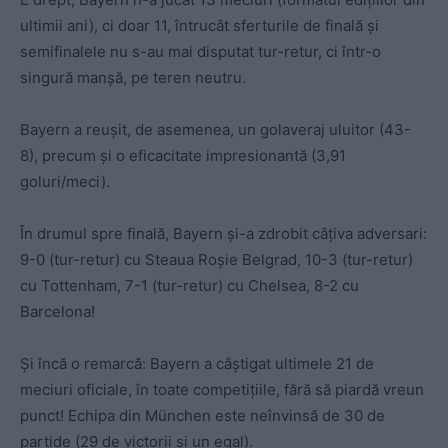
ultimii ani), ci doar 11, întrucât sferturile de finală și
semifinalele nu s-au mai disputat tur-retur, ci într-o
singură manșă, pe teren neutru.
Bayern a reușit, de asemenea, un golaveraj uluitor (43-
8), precum și o eficacitate impresionantă (3,91
goluri/meci).
În drumul spre finală, Bayern și-a zdrobit câțiva adversari:
9-0 (tur-retur) cu Steaua Roșie Belgrad, 10-3 (tur-retur)
cu Tottenham, 7-1 (tur-retur) cu Chelsea, 8-2 cu
Barcelona!
Și încă o remarcă: Bayern a câștigat ultimele 21 de
meciuri oficiale, în toate competițiile, fără să piardă vreun
punct! Echipa din München este neînvinsă de 30 de
partide (29 de victorii și un egal).