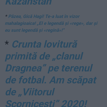
Kazahstan
*
Păzea, Gică Hagi! Te-a luat în vizor
mahalagioaica! „El e legendă și «rege», dar și
eu sunt legendă și «regină»!”
*
Crunta lovitură
primită de „clanul
Dragnea” pe terenul
de fotbal. Am scăpat
de „Viitorul
Scornicești” 2020!