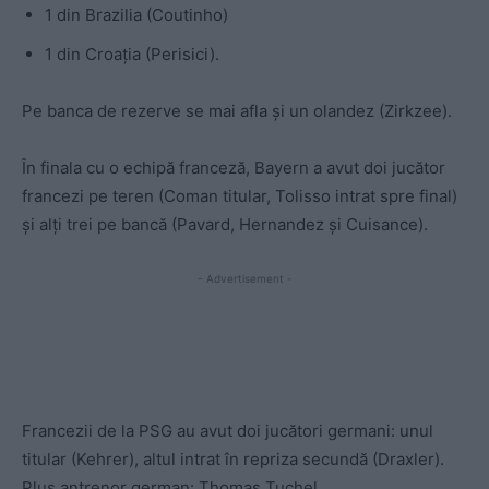
1 din Brazilia (Coutinho)
1 din Croația (Perisici).
Pe banca de rezerve se mai afla și un olandez (Zirkzee).
În finala cu o echipă franceză, Bayern a avut doi jucător
francezi pe teren (Coman titular, Tolisso intrat spre final)
și alți trei pe bancă (Pavard, Hernandez și Cuisance).
- Advertisement -
Francezii de la PSG au avut doi jucători germani: unul
titular (Kehrer), altul intrat în repriza secundă (Draxler).
Plus antrenor german: Thomas Tuchel.