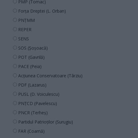
PMP (Tomac)
Forța Dreptei (L. Orban)
PNȚMM
REPER
SENS
SOS (Șoșoacă)
POT (Gavrilă)
PACE (Peia)
Acțiunea Conservatoare (Târziu)
PDF (Lazarus)
PUSL (D. Voiculescu)
PNȚCD (Pavelescu)
PNCR (Terheș)
Partidul Patrioților (Surugiu)
FAR (Coarnă)