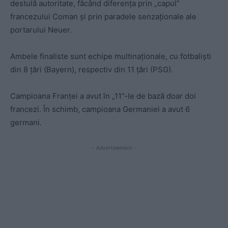
destulă autoritate, făcând diferența prin „capul”
francezului Coman și prin paradele senzaționale ale
portarului Neuer.
Ambele finaliste sunt echipe multinaționale, cu fotbaliști
din 8 țări (Bayern), respectiv din 11 țări (PSG).
Campioana Franței a avut în „11”-le de bază doar doi
francezi. În schimb, campioana Germaniei a avut 6
germani.
- Advertisement -