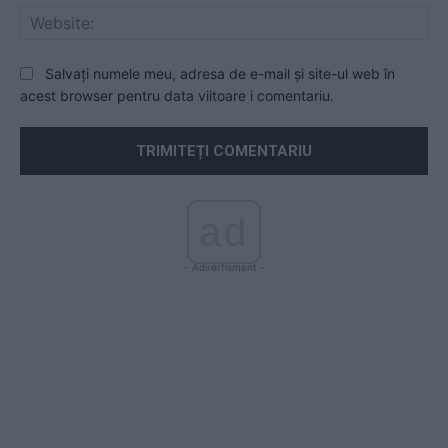
Web
Salvați numele meu, adresa de e-mail și site-ul web în
acest browser pentru data viitoare i comentariu.
ad
- Advertisment -