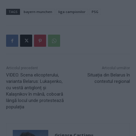
TAGS
bayern munchen
liga campionilor
PSG
Articolul precedent
Articolul următor
VIDEO. Scena elicopterului,
Situația din Belarus în
varianta Belarus: Lukașenko,
contextul regional
cu vestă antiglonț și
Kalașnikov în mână, coboară
lângă locul unde protestează
populația
Grigore Cartianu