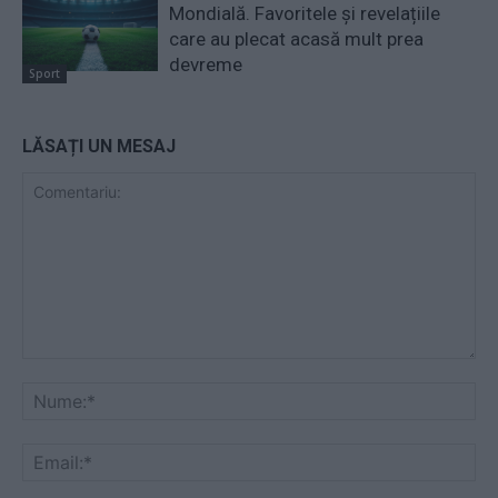
Mondială. Favoritele și revelațiile
care au plecat acasă mult prea
devreme
Sport
LĂSAȚI UN MESAJ
Comentariu:
Nu
Ema