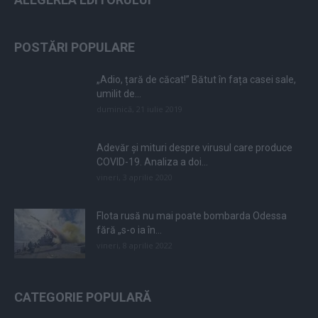
POSTĂRI POPULARE
„Adio, țară de căcat!” Bătut în fața casei sale,
umilit de...
duminică, 21 iulie 2019
Adevăr și mituri despre virusul care produce
COVID-19. Analiza a doi...
vineri, 3 aprilie 2020
Flota rusă nu mai poate bombarda Odessa
fără „s-o ia în...
vineri, 8 aprilie 2022
CATEGORIE POPULARĂ