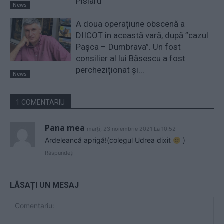
Pîslaru
News
A doua operațiune obscenă a
DIICOT în această vară, după ”cazul
Pașca – Dumbrava”. Un fost
consilier al lui Băsescu a fost
percheziționat și...
News
1 COMENTARIU
Pana mea
marți, 23 noiembrie 2021 La 10.52
Ardeleancă aprigă!(colegul Udrea dixit
)
Răspundeți
LĂSAȚI UN MESAJ