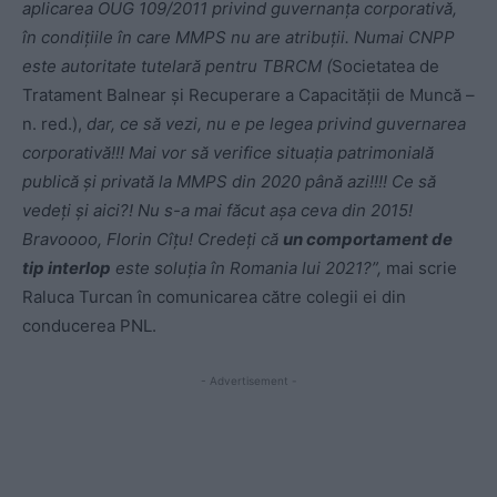
aplicarea OUG 109/2011 privind guvernanța corporativă,
în condițiile în care MMPS nu are atribuții. Numai CNPP
este autoritate tutelară pentru TBRCM (
Societatea de
Tratament Balnear şi Recuperare a Capacităţii de Muncă –
n. red.),
dar, ce să vezi, nu e pe legea privind guvernarea
corporativă!!! Mai vor să verifice situația patrimonială
publică și privată la MMPS din 2020 până azi!!!! Ce să
vedeți și aici?! Nu s-a mai făcut așa ceva din 2015!
Bravoooo, Florin Cîțu! Credeți că
un comportament de
tip interlop
este soluția în Romania lui 2021?”,
mai scrie
Raluca Turcan în comunicarea către colegii ei din
conducerea PNL.
- Advertisement -