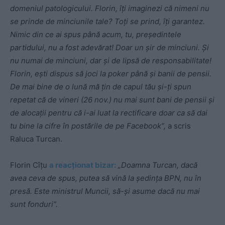
domeniul patologicului. Florin, îți imaginezi că nimeni nu
se prinde de minciunile tale? Toți se prind, îți garantez.
Nimic din ce ai spus până acum, tu, președintele
partidului, nu a fost adevărat! Doar un șir de minciuni. Și
nu numai de minciuni, dar și de lipsă de responsabilitate!
Florin, ești dispus să joci la poker până și banii de pensii.
De mai bine de o lună mă țin de capul tău și-ți spun
repetat că de vineri (26 nov.) nu mai sunt bani de pensii și
de alocații pentru că i-ai luat la rectificare doar ca să dai
tu bine la cifre în postările de pe Facebook”,
a scris
Raluca Turcan.
Florin Cîțu
a reacționat bizar:
„Doamna Turcan, dacă
avea ceva de spus, putea să vină la ședința BPN, nu în
presă. Este ministrul Muncii, să-și asume dacă nu mai
sunt fonduri”.