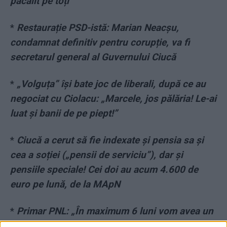
păcălit pe toți”
*
Restaurație PSD-istă: Marian Neacșu,
condamnat definitiv pentru corupție, va fi
secretarul general al Guvernului Ciucă
*
„Volguța” își bate joc de liberali, după ce au
negociat cu Ciolacu: „Marcele, jos pălăria! Le-ai
luat și banii de pe piept!”
*
Ciucă a cerut să fie indexate și pensia sa și
cea a soției („pensii de serviciu”), dar și
pensiile speciale! Cei doi au acum 4.600 de
euro pe lună, de la MApN
*
Primar PNL: „În maximum 6 luni vom avea un
nou Congres, deoarece astăzi PNL nu are un