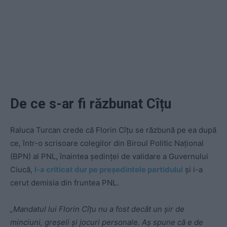
De ce s-ar fi răzbunat Cîțu
Raluca Turcan crede că Florin Cîțu se răzbună pe ea după
ce, într-o scrisoare colegilor din Biroul Politic Național
(BPN) al PNL, înaintea ședinței de validare a Guvernului
Ciucă,
l-a criticat dur pe președintele partidului
și i-a
cerut demisia din fruntea PNL.
„Mandatul lui Florin Cîțu nu a fost decât un șir de
minciuni, greșeli și jocuri personale. Aș spune că e de