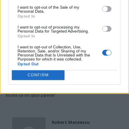
TAGS
florin cîțu
interlop
raluca turcan
I want to opt-out of the Sale of my
Personal Data.
Opted In
I want to opt-out of processing my
Personal Data for Targeted Advertising.
Opted In
I want to opt-out of Collection, Use,
Retention, Sale, and/or Sharing of my
Personal Data that Is Unrelated with the
Articolul precedent
Articolul următor
Purposes for which it was collected.
Opted Out
Celebra scriitoare J. K.
Preotul ce urlă adevărul nu e
Rowling, autoarea seriei
preot, iar acela nu e adevăr
CONFIRM
„Harry Potter”, este
amenințată cu moartea de
activiștii transgender. “Nu voi
înceta să-mi spun părerile”
Robert Mateescu