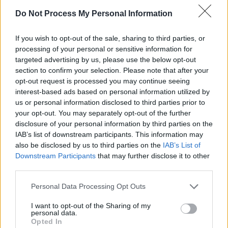
lider!“
Do Not Process My Personal Information
If you wish to opt-out of the sale, sharing to third parties, or
*
VIDEO. „90% afectare pulmonară. Vor să mă
processing of your personal or sensitive information for
intubeze. Eu refuz. Aveți grijă de copiii mei!”
targeted advertising by us, please use the below opt-out
Ultimele cuvinte, la ATI, ale antivaccinistului
section to confirm your selection. Please note that after your
opt-out request is processed you may continue seeing
Făgădaru
interest-based ads based on personal information utilized by
us or personal information disclosed to third parties prior to
*
Cornel Dinu, acuze incredibile după FCSB –
your opt-out. You may separately opt-out of the further
disclosure of your personal information by third parties on the
FC Botoșani: „Un apropiat al clubului i-a spus
IAB’s list of downstream participants. This information may
să joace 2 pauză / 1 final!”
also be disclosed by us to third parties on the
IAB’s List of
Downstream Participants
that may further disclose it to other
- Advertisement -
third parties.
Personal Data Processing Opt Outs
I want to opt-out of the Sharing of my
personal data.
Opted In