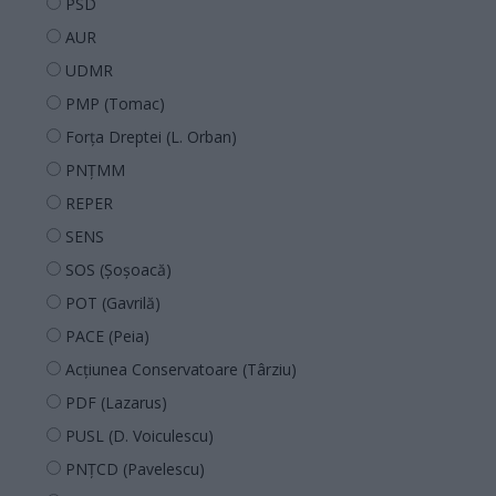
PSD
AUR
UDMR
PMP (Tomac)
Forța Dreptei (L. Orban)
PNȚMM
REPER
SENS
SOS (Șoșoacă)
POT (Gavrilă)
PACE (Peia)
Acțiunea Conservatoare (Târziu)
PDF (Lazarus)
PUSL (D. Voiculescu)
PNȚCD (Pavelescu)