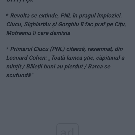
*
Revolta se extinde, PNL în pragul imploziei.
Ciucu, Sighiartău și Gorghiu îl fac praf pe Cîțu,
Motreanu îi cere demisia
*
Primarul Ciucu (PNL) citează, resemnat, din
Leonard Cohen: „Toată lumea știe, căpitanul a
mințit / Băieții buni au pierdut / Barca se
scufundă”
ad