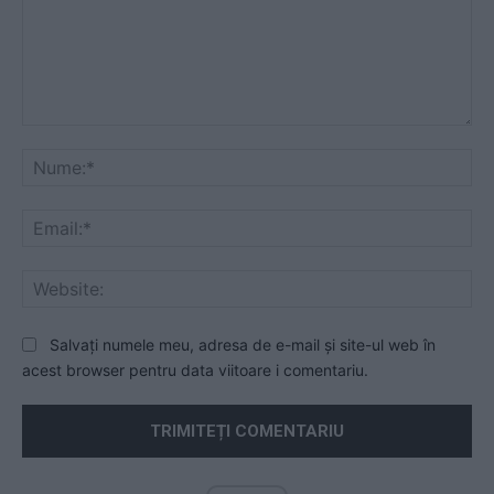
Comentariu:
Nu
Ema
Web
Salvați numele meu, adresa de e-mail și site-ul web în
acest browser pentru data viitoare i comentariu.