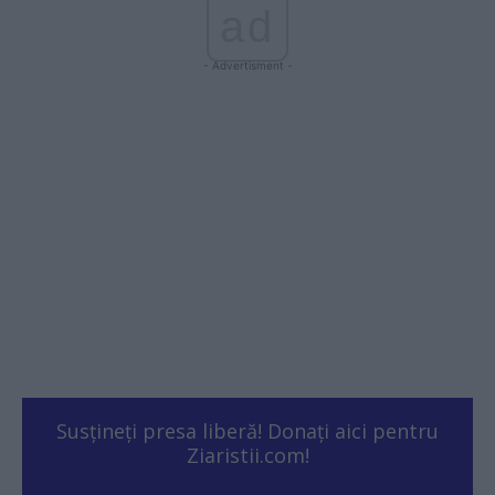
ad
- Advertisment -
Susțineți presa liberă! Donați aici pentru
Ziaristii.com!