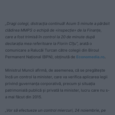
„Dragi colegi, distracția continuă! Acum 5 minute a părăsit
clădirea MMPS o echipă de «inspecție» de la Finanțe,
care a fost trimisă în control la 20 de minute după
declarația mea referitoare la Florin Cîțu”,
arată o
comunicare a Ralucăi Turcan către colegii din Biroul
Permanent Național (BPN), obținută de
Economedia.ro
.
Ministrul Muncii afirmă, de asemenea, că se pregătește
încă un control la minister, care va verifica aplicarea legii
privind guvernanța corporativă, precum și situația
patrimonială publică și privată la minister, lucru care nu s-
a mai făcut din 2015.
„Vor să efectueze un control miercuri, 24 noiembrie, pe