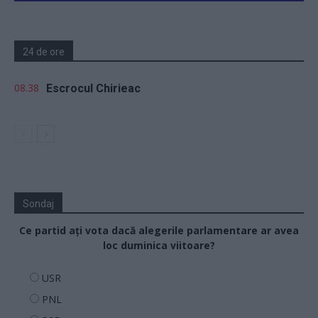
24 de ore
08.38
Escrocul Chirieac
Sondaj
Ce partid ați vota dacă alegerile parlamentare ar avea
loc duminica viitoare?
USR
PNL