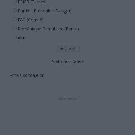
PNCR (Terheș)
Partidul Patrioților (Surugiu)
FAR (Coarnă)
România pe Primul Loc (Ponta)
Altul
Arată rezultatele
Arhiva sondajelor
- Advertisment -