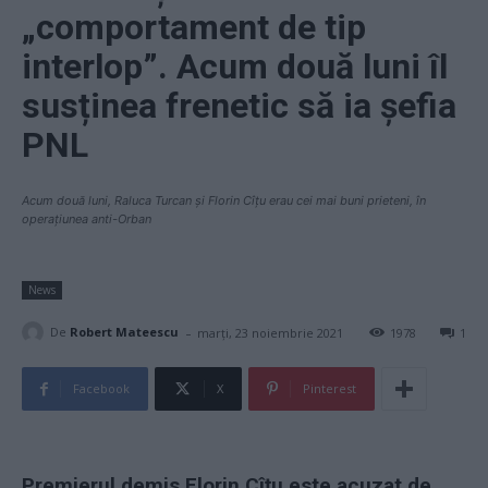
„comportament de tip
interlop”. Acum două luni îl
susținea frenetic să ia șefia
PNL
Acum două luni, Raluca Turcan și Florin Cîțu erau cei mai buni prieteni, în
operațiunea anti-Orban
News
-
De
Robert Mateescu
marți, 23 noiembrie 2021
1978
1
Facebook
X
Pinterest
Premierul demis Florin Cîțu este acuzat de