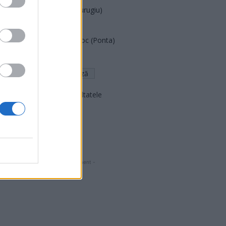
Partidul Patrioților (Surugiu)
FAR (Coarnă)
România pe Primul Loc (Ponta)
Altul
Arată rezultatele
Arhiva sondajelor
- Advertisment -