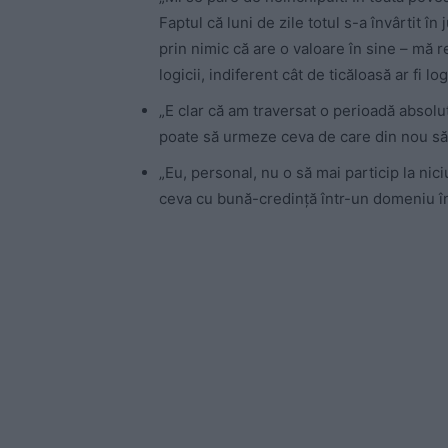
Faptul că luni de zile totul s-a învârtit î
prin nimic că are o valoare în sine – mă 
logicii, indiferent cât de ticăloasă ar fi lo
„E clar că am traversat o perioadă absol
poate să urmeze ceva de care din nou să-
„Eu, personal, nu o să mai particip la nici
ceva cu bună-credință într-un domeniu în 