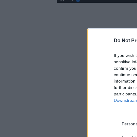
Do Not Pr
If you wish 
sensitive in
confirm you
continue se
information 
further disc
participants
Downstream 
Persona