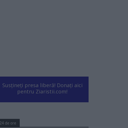
Susțineți presa liberă! Donați aici
pentru Ziaristii.com!
24 de ore