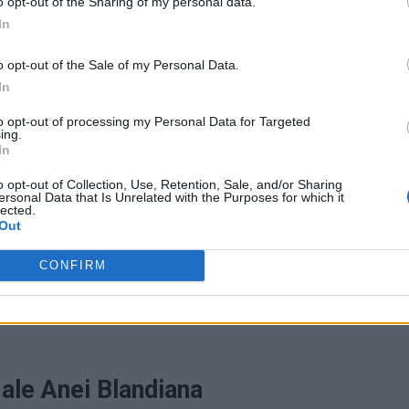
o opt-out of the Sharing of my personal data.
In
o opt-out of the Sale of my Personal Data.
ad
In
to opt-out of processing my Personal Data for Targeted
ing.
In
o opt-out of Collection, Use, Retention, Sale, and/or Sharing
ersonal Data that Is Unrelated with the Purposes for which it
lected.
Out
te să urmeze ceva de care din nou să-mi fie rușine”,
ce Internationale (RFI)
.
CONFIRM
e guvernare, între PNL și PSD, că este „o sfidare a
ale Anei Blandiana