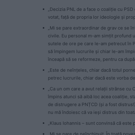
„Decizia PNL de a face o coaliție cu PSD 
votat, față de propria lor ideologie și prop
„Mi se pare extraordinar de grav ce se în
civile. Eu personal m-am simțit profund um
sutele de ore pe care le-am petrecut în P
să împingem lucrurile și chiar le-am îm
înceapă să se reformeze, pentru ca după 
„Este de neînțeles, chiar dacă totul porne
petrec lucrurile, chiar dacă este vorba de
„Ca un om care a avut relații strânse cu 
împins atunci să aibă loc acea coaliție, 
de distrugere a PNȚCD (și a fost distrus!
nu mă îndoiesc că va ieși distrus din toa
„Klaus Iohannis – sunt convinsă că este p
„Mi se pare de neînchipuit. În toată pove