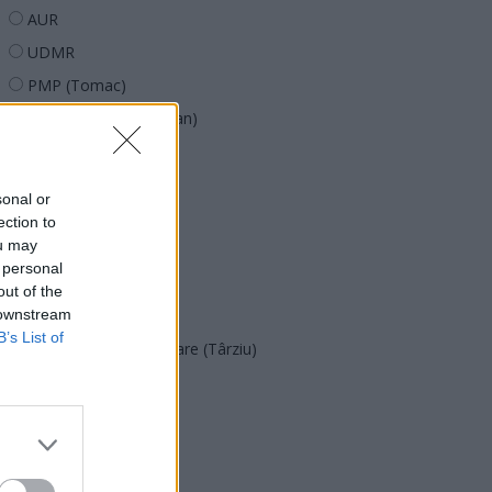
AUR
UDMR
PMP (Tomac)
Forța Dreptei (L. Orban)
PNȚMM
REPER
sonal or
SENS
ection to
ou may
SOS (Șoșoacă)
 personal
POT (Gavrilă)
out of the
 downstream
PACE (Peia)
B’s List of
Acțiunea Conservatoare (Târziu)
PDF (Lazarus)
PUSL (D. Voiculescu)
PNȚCD (Pavelescu)
PNCR (Terheș)