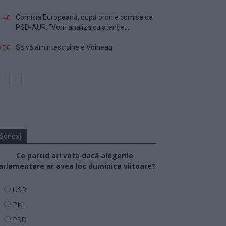
.40
Comisia Europeană, după ororile comise de
PSD-AUR: ”Vom analiza cu atenție...
.50
Să vă amintesc cine e Voineag
Sondaj
Ce partid ați vota dacă alegerile
arlamentare ar avea loc duminica viitoare?
USR
PNL
PSD