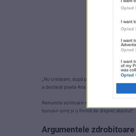
I want t
Opted 
I want t
Opted 
I want 
Advertis
Opted 
I want t
of my P
was col
Opted 
„Nu credeam, după perioada Dragnea, că poa
a declarat poeta Ana Blandiana la
Radio Fran
Renumita scriitoare spune că noua coaliție d
bunului-simț și o formă de dispreț absolut”.
Argumentele zdrobitoare 