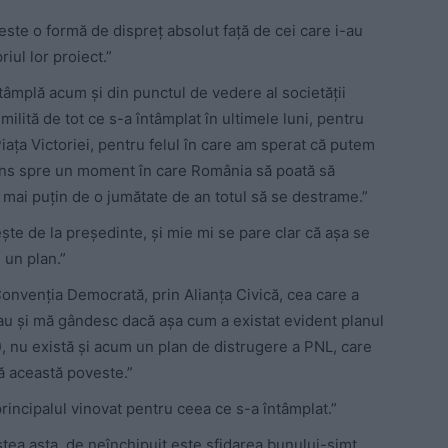
este o formă de dispreț absolut față de cei care i-au
riul lor proiect.”
tâmplă acum și din punctul de vedere al societății
ilită de tot ce s-a întâmplat în ultimele luni, pentru
iața Victoriei, pentru felul în care am sperat că putem
pins spre un moment în care România să poată să
mai puțin de o jumătate de an totul să se destrame.”
ște de la președinte, și mie mi se pare clar că așa se
 un plan.”
Convenția Democrată, prin Alianța Civică, cea care a
stau și mă gândesc dacă așa cum a existat evident planul
), nu există și acum un plan de distrugere a PNL, care
tă această poveste.”
rincipalul vinovat pentru ceea ce s-a întâmplat.”
stea asta, de neînchipuit este sfidarea bunului-simț.