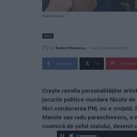
Ana Blandiana
News
-
De
Robert Mateescu
luni, 22 noiembrie 2021
Facebook
X
Pinterest
Crește revolta personalităților artis
jocurile politice murdare făcute de 
Nici conducerea PNL nu e cruțată. 
Manole sau radu paraschivescu, a ve
cosmică de șeful statului, devenit u