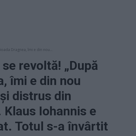
ioada Dragnea, îmi e din nou...
 se revoltă! „După
, îmi e din nou
și distrus din
 Klaus Iohannis e
t. Totul s-a învârtit