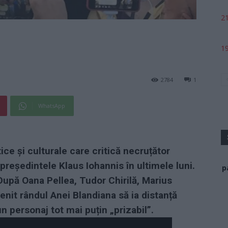
21
19
2784
1
WhatsApp
tice și culturale care critică necruțător
președintele Klaus Iohannis în ultimele luni.
p
După Oana Pellea, Tudor Chirilă, Marius
nit rândul Anei Blandiana să ia distanță
n personaj tot mai puțin „prizabil”.