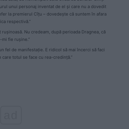
n jurul unui personaj inventat de el și care nu a dovedit
refer la premierul Cîțu – dovedește că suntem în afara
gica respectivă.”
ut rușinoasă. Nu credeam, după perioada Dragnea, că
mi fie rușine.”
un fel de manifestație. E ridicol să mai încerci să faci
care totul se face cu rea-credință.”
ad