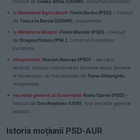
înlocuit de
Cseke Attila (UDMR),
ministrul Dezvoltării
la
Ministerul Agriculturii:
Florin Barbu (PSD)
– înlocuit
de
Tanczos Barna (UDMR),
vicepremier
la
Ministerul Muncii:
Florin Manole (PSD)
– înlocuit
de
Dragoș Pîslaru (PNL),
ministrul Proiectelor
Europene
vicepremier:
Marian Neacșu (PSD)
– ale cărui
atribuții, inclusiv coordonarea Secretariatului General
al Guvernului, au fost preluate de
Oana Gheorghiu,
vicepremier
secretar general al Guvernului:
Radu Oprea (PSD)
–
înlocuit de
Dan Reșitnec (USR),
fost secretar general
adjunct.
Istoria moțiunii PSD-AUR