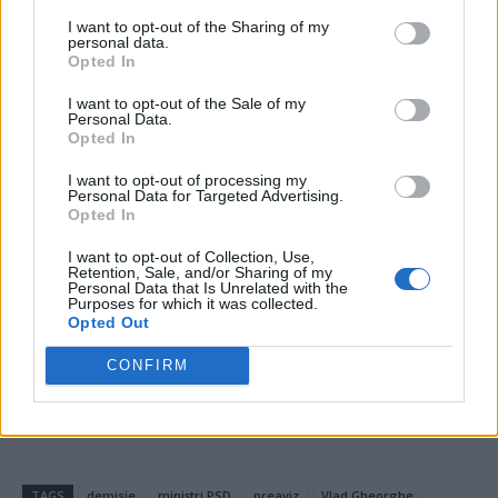
I want to opt-out of the Sharing of my
DANIEL UNCU:
Suveranismul de fugă. Cazul
personal data.
Opted In
Orban
I want to opt-out of the Sale of my
Personal Data.
ALECU RENIȚĂ:
Primăvara aduce reînvierea
Opted In
I want to opt-out of processing my
CRISTIAN HUBALI:
Gândirea de tomberon a
Personal Data for Targeted Advertising.
Opted In
”gugulanului” Grindeanu
I want to opt-out of Collection, Use,
Retention, Sale, and/or Sharing of my
NICOLAE DABIJA:
Fratele meu de cruce, tătarul
Personal Data that Is Unrelated with the
Purposes for which it was collected.
Opted Out
- Advertisement -
CONFIRM
TAGS
demisie
miniștri PSD
preaviz
Vlad Gheorghe