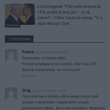
Liviu Dragnea: ”PSD este undeva la
12%, poate și mai jos – și va
coborî” / Către foștii lui colegi: ”V-a
spus Nicușor Dan:...
Dezvăluiri
7 COMENTARII
Poate
joi, 30 aprilie 2026 La 8.22
Dumnezeu, va hotara altfel…
Privesti sondajele si te crucesti, chiar si la 50%
daca ar fi adevarate, tot te crucesti!
Răspundeți
Grig
joi, 30 aprilie 2026 La 9.08
Daca pulimea e idioata utila și alege ciuma rusă
aurpsd a securiștilor ,magistraților corupți
pensionarilor militari .Aici avem rezultatul. Ninel peiu