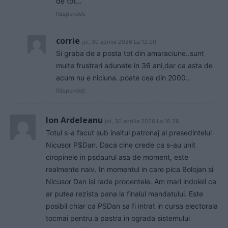
de tot…
Răspundeți
corrie
joi, 30 aprilie 2026 La 12.00
Si graba de a posta tot din amaraciune..sunt
multe frustrari adunate in 36 ani,dar ca asta de
acum nu e niciuna..poate cea din 2000..
Răspundeți
Ion Ardeleanu
joi, 30 aprilie 2026 La 16.28
Totul s-a facut sub inaltul patronaj al presedintelui
Nicusor P$Dan. Daca cine crede ca s-au unit
ciropinele in psdaurul asa de moment, este
realmente naiv. In momentul in care pica Bolojan si
Nicusor Dan isi rade procentele. Am mari indoieli ca
ar putea rezista pana la finalul mandatului. Este
posibil chiar ca PSDan sa fi intrat in cursa electorala
tocmai pentru a pastra in ograda sistemului