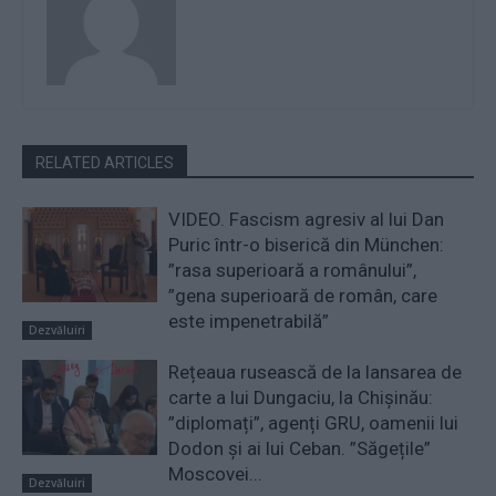
RELATED ARTICLES
VIDEO. Fascism agresiv al lui Dan
Puric într-o biserică din München:
”rasa superioară a românului”,
”gena superioară de român, care
este impenetrabilă”
Dezvăluiri
Rețeaua rusească de la lansarea de
carte a lui Dungaciu, la Chișinău:
”diplomați”, agenți GRU, oamenii lui
Dodon și ai lui Ceban. ”Săgețile”
Moscovei...
Dezvăluiri