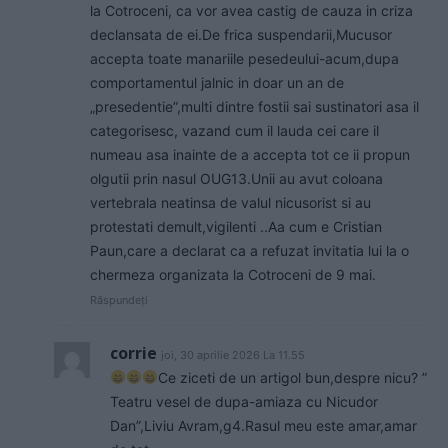
la Cotroceni, ca vor avea castig de cauza in criza
declansata de ei.De frica suspendarii,Mucusor
accepta toate manariile pesedeului-acum,dupa
comportamentul jalnic in doar un an de
„presedentie”,multi dintre fostii sai sustinatori asa il
categorisesc, vazand cum il lauda cei care il
numeau asa inainte de a accepta tot ce ii propun
olgutii prin nasul OUG13.Unii au avut coloana
vertebrala neatinsa de valul nicusorist si au
protestati demult,vigilenti ..Aa cum e Cristian
Paun,care a declarat ca a refuzat invitatia lui la o
chermeza organizata la Cotroceni de 9 mai.
Răspundeți
corrie
joi, 30 aprilie 2026 La 11.55
Ce ziceti de un artigol bun,despre nicu? ”
Teatru vesel de dupa-amiaza cu Nicudor
Dan”,Liviu Avram,g4.Rasul meu este amar,amar