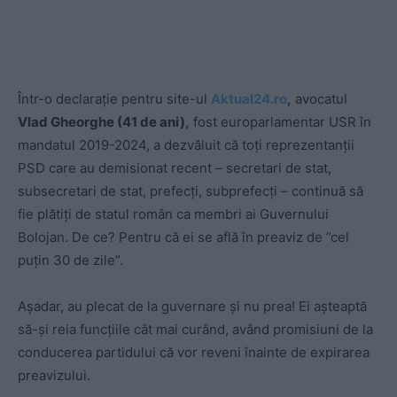
Într-o declarație pentru site-ul
Aktual24.ro
,
avocatul
Vlad Gheorghe (41 de ani),
fost europarlamentar USR în
mandatul 2019-2024, a dezvăluit că toți reprezentanții
PSD care au demisionat recent – secretari de stat,
subsecretari de stat, prefecți, subprefecți – continuă să
fie plătiți de statul român ca membri ai Guvernului
Bolojan. De ce? Pentru că ei se află în preaviz de ”cel
puțin 30 de zile”.
Așadar, au plecat de la guvernare și nu prea! Ei așteaptă
să-și reia funcțiile cât mai curând, având promisiuni de la
conducerea partidului că vor reveni înainte de expirarea
preavizului.