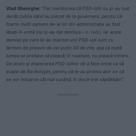
Vlad Gheorghe:
”Fac mențiunea că PSD-iștii nu și-au luat
decât cutiile când au plecat de la guvernare, pentru că
foarte mulți oameni de-ai lor din administrație au fost
lăsați în urmă
(nu și-au dat demisia – n. red.).
Iar acele
demisii pe care le-au înaintat unii PSD-iști sunt cu
termen de preaviz de cel puțin 30 de zile, așa că toată
lumea se preface că pleacă; în realitate, nu pleacă nimeni.
De acolo și disperarea PSD-iștilor de a face orice ca să
scape de Ilie Bolojan, pentru că le-au promis alor lor că
se vor întoarce cât mai curând, în două-trei săptămâni”.
- Advertisement -