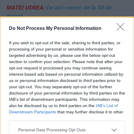
MATEI UDREA:
De aici venim: de la 50 de
dolari!
Do Not Process My Personal Information
ANDREI COLȚEA:
Evanghelia după Donald
If you wish to opt-out of the sale, sharing to third parties, or
VASILE POPOVICI:
Șarlatanie la Timișoara:
processing of your personal or sensitive information for
targeted advertising by us, please use the below opt-out
preoții au promovat un senator AUR sub nume
section to confirm your selection. Please note that after your
fals, pentru a-i ascunde trecutul
opt-out request is processed you may continue seeing
conspiraționist-legionar!
interest-based ads based on personal information utilized by
us or personal information disclosed to third parties prior to
your opt-out. You may separately opt-out of the further
DOINA DABIJA:
Un gest regretabil
disclosure of your personal information by third parties on the
IAB’s list of downstream participants. This information may
FLORIN BURTA:
Grindeanu pune cruce PSD-ului
also be disclosed by us to third parties on the
IAB’s List of
Downstream Participants
that may further disclose it to other
third parties.
GHEORGHE POSTELNICU:
Un elefant se legăna
pe o pânză de păianjen
Personal Data Processing Opt Outs