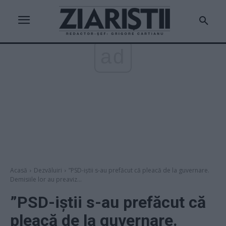
ad
Acasă
Dezvăluiri
”PSD-iștii s-au prefăcut că pleacă de la guvernare.
Demisiile lor au preaviz...
”PSD-iștii s-au prefăcut că
pleacă de la guvernare.