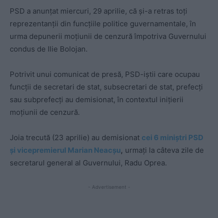
PSD a anunțat miercuri, 29 aprilie, că și-a retras toți
reprezentanții din funcțiile politice guvernamentale, în
urma depunerii moțiunii de cenzură împotriva Guvernului
condus de Ilie Bolojan.
Potrivit unui comunicat de presă, PSD-iștii care ocupau
funcții de secretari de stat, subsecretari de stat, prefecți
sau subprefecți au demisionat, în contextul inițierii
moțiunii de cenzură.
Joia trecută (23 aprilie) au demisionat
cei 6 miniștri PSD
și vicepremierul Marian Neacșu
,
urmați la câteva zile de
secretarul general al Guvernului, Radu Oprea.
- Advertisement -