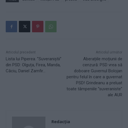
Articolul precedent
Articolul următor
Lista lui Piperea. ”Suveraniștii”
Aberațiile moțiunii de
din PSD: Olguța, Firea, Manda,
cenzură: PSD vrea să
Câciu, Daniel Zamfir…
doboare Guvernul Bolojan
pentru felul în care a guvernat
PSD! Grindeanu a preluat
toate tâmpeniile ”suveraniste”
ale AUR
Redacţia