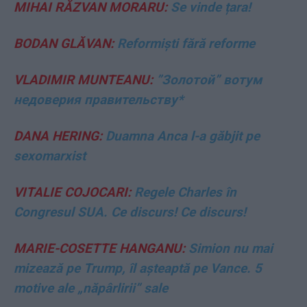
MIHAI RĂZVAN MORARU:
Se vinde țara!
BODAN GLĂVAN:
Reformiști fără reforme
VLADIMIR MUNTEANU:
”Золотой” вотум
недоверия правительству*
DANA HERING:
Duamna Anca l-a găbjit pe
sexomarxist
VITALIE COJOCARI:
Regele Charles în
Congresul SUA. Ce discurs! Ce discurs!
MARIE-COSETTE HANGANU:
Simion nu mai
mizează pe Trump, îl așteaptă pe Vance. 5
motive ale „năpârlirii” sale