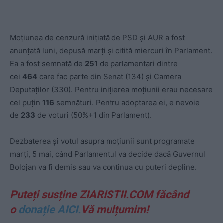
Moțiunea de cenzură inițiată de PSD și AUR a fost
anunțată luni, depusă marți și citită miercuri în Parlament.
Ea a fost semnată de
251
de parlamentari dintre
cei
464
care fac parte din Senat (134) și Camera
Deputaților (330). Pentru inițierea moțiunii erau necesare
cel puțin
116
semnături. Pentru adoptarea ei, e nevoie
de
233
de voturi (50%+1 din Parlament).
Dezbaterea și votul asupra moțiunii sunt programate
marți, 5 mai, când Parlamentul va decide dacă Guvernul
Bolojan va fi demis sau va continua cu puteri depline.
Puteți susține ZIARISTII.COM făcând
o
donație AICI.
Vă mulțumim!