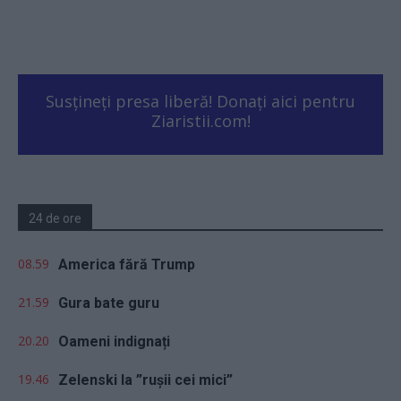
Susțineți presa liberă! Donați aici pentru
Ziaristii.com!
24 de ore
08.59
America fără Trump
21.59
Gura bate guru
20.20
Oameni indignați
19.46
Zelenski la ”rușii cei mici”