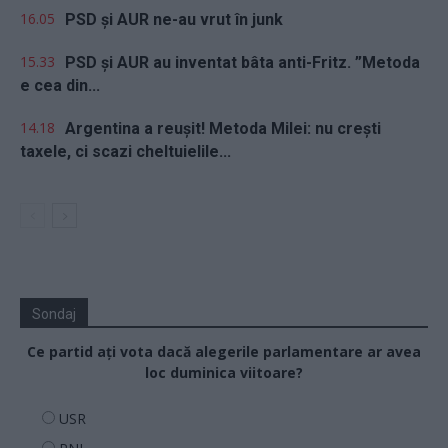
16.05
PSD și AUR ne-au vrut în junk
15.33
PSD și AUR au inventat bâta anti-Fritz. ”Metoda
e cea din...
14.18
Argentina a reușit! Metoda Milei: nu crești
taxele, ci scazi cheltuielile...
Sondaj
Ce partid ați vota dacă alegerile parlamentare ar avea
loc duminica viitoare?
USR