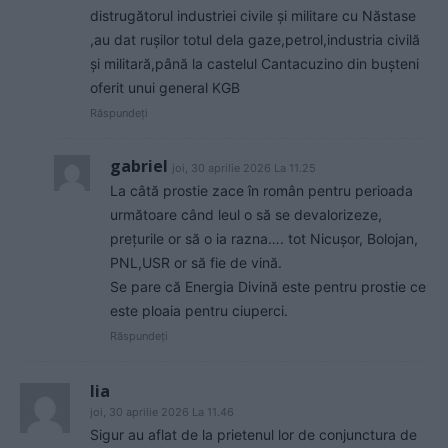
distrugătorul industriei civile și militare cu Năstase
,au dat rușilor totul dela gaze,petrol,industria civilă
și militară,până la castelul Cantacuzino din bușteni
oferit unui general KGB
Răspundeți
gabriel
joi, 30 aprilie 2026 La 11.25
La câtă prostie zace în român pentru perioada
următoare când leul o să se devalorizeze,
prețurile or să o ia razna…. tot Nicușor, Bolojan,
PNL,USR or să fie de vină.
Se pare că Energia Divină este pentru prostie ce
este ploaia pentru ciuperci.
Răspundeți
lia
joi, 30 aprilie 2026 La 11.46
Sigur au aflat de la prietenul lor de conjunctura de