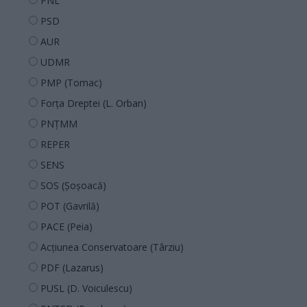
PNL
PSD
AUR
UDMR
PMP (Tomac)
Forța Dreptei (L. Orban)
PNȚMM
REPER
SENS
SOS (Șoșoacă)
POT (Gavrilă)
PACE (Peia)
Acțiunea Conservatoare (Târziu)
PDF (Lazarus)
PUSL (D. Voiculescu)