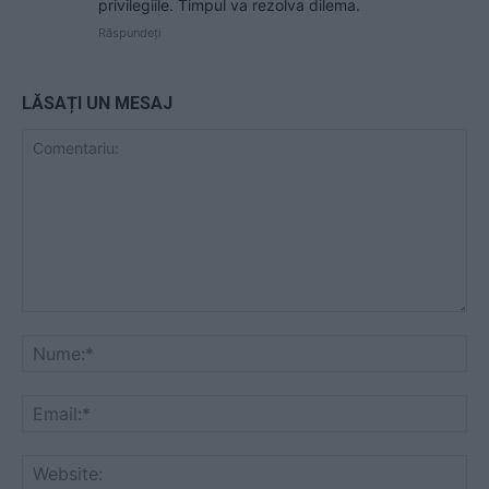
privilegiile. Timpul va rezolva dilema.
Răspundeți
LĂSAȚI UN MESAJ
Comentariu:
Nu
Ema
Web