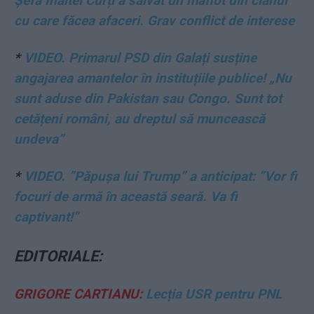
Șefa Înaltei Curți a salvat un mafiot din clanul
cu care făcea afaceri. Grav conflict de interese
*
VIDEO. Primarul PSD din Galați susține
angajarea amantelor în instituțiile publice! „Nu
sunt aduse din Pakistan sau Congo. Sunt tot
cetățeni români, au dreptul să muncească
undeva”
*
VIDEO. ”Păpușa lui Trump” a anticipat: ”Vor fi
focuri de armă în această seară. Va fi
captivant!”
EDITORIALE:
GRIGORE CARTIANU:
Lecția USR pentru PNL