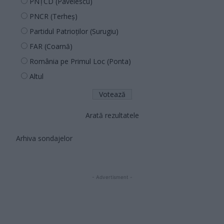
PNȚCD (Pavelescu)
PNCR (Terheș)
Partidul Patrioților (Surugiu)
FAR (Coarnă)
România pe Primul Loc (Ponta)
Altul
Arată rezultatele
Arhiva sondajelor
- Advertisment -