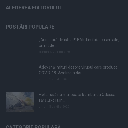
ALEGEREA EDITORULUI
POSTĂRI POPULARE
„Adio, țară de căcat!” Bătut în fața casei sale,
umilit de...
duminică, 21 iulie 2019
Adevăr și mituri despre virusul care produce
COVID-19. Analiza a doi...
vineri, 3 aprilie 2020
Flota rusă nu mai poate bombarda Odessa
fără „s-o ia în...
vineri, 8 aprilie 2022
CATEGORIE POPULARĂ