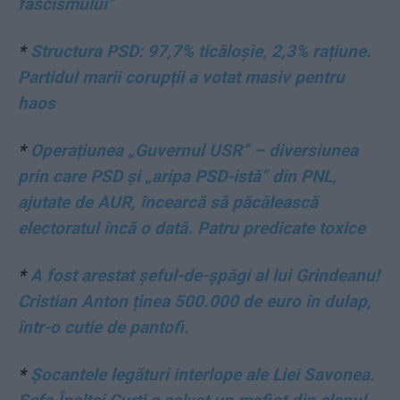
fascismului”
*
Structura PSD: 97,7% ticăloșie, 2,3% rațiune.
Partidul marii corupții a votat masiv pentru
haos
*
Operațiunea „Guvernul USR” – diversiunea
prin care PSD și „aripa PSD-istă” din PNL,
ajutate de AUR, încearcă să păcălească
electoratul încă o dată. Patru predicate toxice
*
A fost arestat șeful-de-șpăgi al lui Grindeanu!
Cristian Anton ținea 500.000 de euro în dulap,
într-o cutie de pantofi.
*
Șocantele legături interlope ale Liei Savonea.