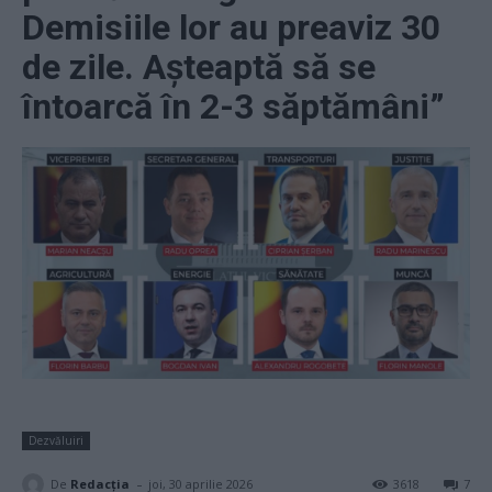
Demisiile lor au preaviz 30
de zile. Așteaptă să se
întoarcă în 2-3 săptămâni”
Dezvăluiri
-
De
Redacţia
joi, 30 aprilie 2026
3618
7