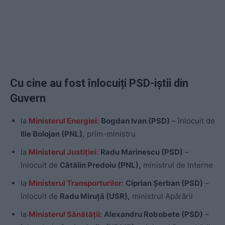
Cu cine au fost înlocuiți PSD-iștii din
Guvern
la
Ministerul Energiei:
Bogdan Ivan (PSD)
– înlocuit de
Ilie Bolojan (PNL),
prim-ministru
la
Ministerul Justiției:
Radu Marinescu (PSD)
–
înlocuit de
Cătălin Predoiu (PNL),
ministrul de Interne
la
Ministerul Transporturilor:
Ciprian Șerban (PSD)
–
înlocuit de
Radu Miruță (USR),
ministrul Apărării
la
Ministerul Sănătății:
Alexandru Robobete (PSD)
–