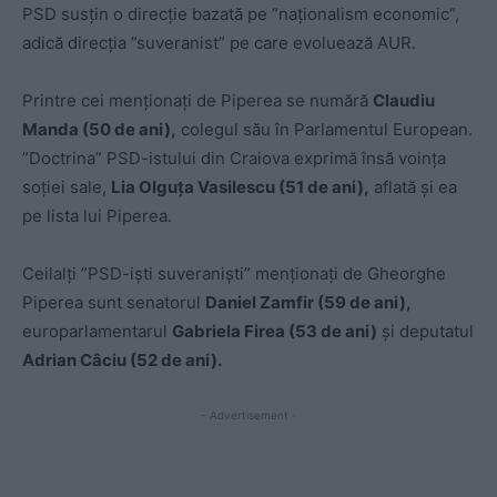
PSD susțin o direcție bazată pe ”naționalism economic”,
adică direcția ”suveranist” pe care evoluează AUR.
Printre cei menționați de Piperea se numără
Claudiu
Manda (50 de ani),
colegul său în Parlamentul European.
”Doctrina” PSD-istului din Craiova exprimă însă voința
soției sale,
Lia Olguța Vasilescu (51 de ani),
aflată și ea
pe lista lui Piperea.
Ceilalți ”PSD-iști suveraniști” menționați de Gheorghe
Piperea sunt senatorul
Daniel Zamfir (59 de ani),
europarlamentarul
Gabriela Firea (53 de ani)
și deputatul
Adrian Câciu (52 de ani).
- Advertisement -