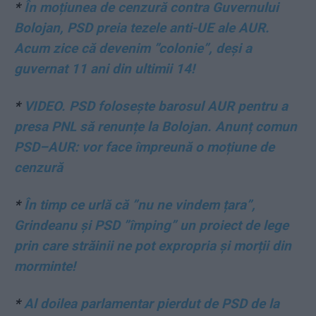
*
În moțiunea de cenzură contra Guvernului
Bolojan, PSD preia tezele anti-UE ale AUR.
Acum zice că devenim ”colonie”, deși a
guvernat 11 ani din ultimii 14!
*
VIDEO. PSD folosește barosul AUR pentru a
presa PNL să renunțe la Bolojan. Anunț comun
PSD–AUR: vor face împreună o moțiune de
cenzură
*
În timp ce urlă că ”nu ne vindem țara”,
Grindeanu și PSD ”împing” un proiect de lege
prin care străinii ne pot expropria și morții din
morminte!
*
Al doilea parlamentar pierdut de PSD de la