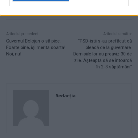
Articolul precedent
Articolul următor
Guvernul Bolojan o să pice.
”PSD-iștii s-au prefăcut că
Foarte bine, își merită soarta!
pleacă de la guvernare.
Noi, nu!
Demisiile lor au preaviz 30 de
zile. Așteaptă să se întoarcă
în 2-3 săptămâni”
Redacţia