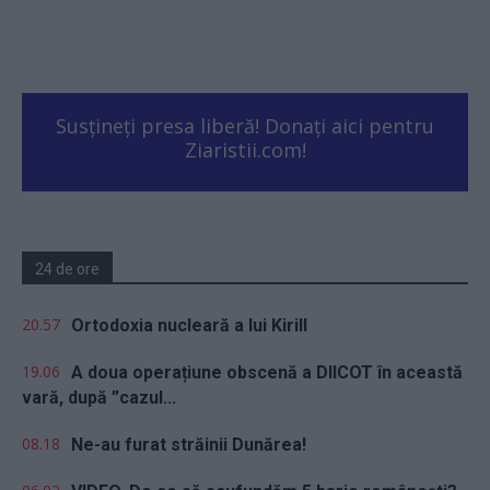
Susțineți presa liberă! Donați aici pentru
Ziaristii.com!
24 de ore
20.57
Ortodoxia nucleară a lui Kirill
19.06
A doua operațiune obscenă a DIICOT în această
vară, după ”cazul...
08.18
Ne-au furat străinii Dunărea!