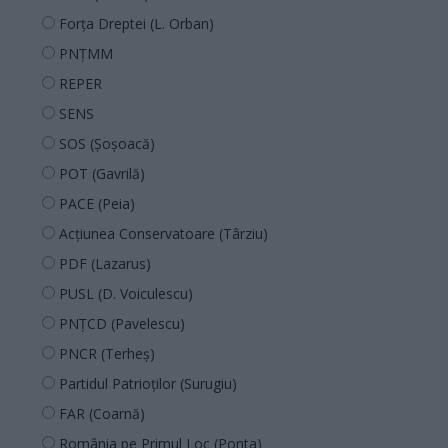
Forța Dreptei (L. Orban)
PNȚMM
REPER
SENS
SOS (Șoșoacă)
POT (Gavrilă)
PACE (Peia)
Acțiunea Conservatoare (Târziu)
PDF (Lazarus)
PUSL (D. Voiculescu)
PNȚCD (Pavelescu)
PNCR (Terheș)
Partidul Patrioților (Surugiu)
FAR (Coarnă)
România pe Primul Loc (Ponta)