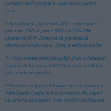
Partidul marii corupții a votat masiv pentru
haos
*
Operațiunea „Guvernul USR” – diversiunea
prin care PSD și „aripa PSD-istă” din PNL,
ajutate de AUR, încearcă să păcălească
electoratul încă o dată. Patru predicate toxice
*
A fost arestat șeful-de-șpăgi al lui Grindeanu!
Cristian Anton ținea 500.000 de euro în dulap,
într-o cutie de pantofi.
*
Șocantele legături interlope ale Liei Savonea.
Șefa Înaltei Curți a salvat un mafiot din clanul
cu care făcea afaceri. Grav conflict de interese