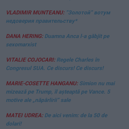
VLADIMIR MUNTEANU:
”Золотой” вотум
недоверия правительству*
DANA HERING:
Duamna Anca l-a găbjit pe
sexomarxist
VITALIE COJOCARI:
Regele Charles în
Congresul SUA. Ce discurs! Ce discurs!
MARIE-COSETTE HANGANU:
Simion nu mai
mizează pe Trump, îl așteaptă pe Vance. 5
motive ale „năpârlirii” sale
MATEI UDREA:
De aici venim: de la 50 de
dolari!