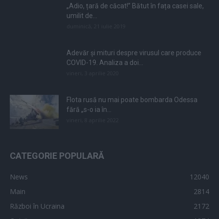
„Adio, țară de căcat!” Bătut în fața casei sale,
umilit de...
duminică, 21 iulie 2019
Adevăr și mituri despre virusul care produce
COVID-19. Analiza a doi...
vineri, 3 aprilie 2020
Flota rusă nu mai poate bombarda Odessa
fără „s-o ia în...
vineri, 8 aprilie 2022
CATEGORIE POPULARĂ
News
12040
Main
2814
Război în Ucraina
2172