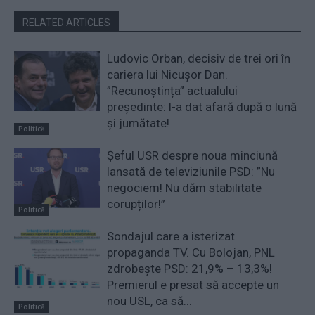
RELATED ARTICLES
Ludovic Orban, decisiv de trei ori în
cariera lui Nicușor Dan.
”Recunoștința” actualului
președinte: l-a dat afară după o lună
și jumătate!
Politică
Șeful USR despre noua minciună
lansată de televiziunile PSD: ”Nu
negociem! Nu dăm stabilitate
corupților!”
Politică
Sondajul care a isterizat
propaganda TV. Cu Bolojan, PNL
zdrobește PSD: 21,9% – 13,3%!
Premierul e presat să accepte un
nou USL, ca să...
Politică