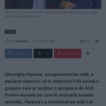
Doi PSD-iști cu irizații AUR-iste: Gabriela Firea (lansată de Antena 3) și Daniel
Zamfir (însurat cu Antena 3)
Politică
-
De
Redacţia
joi, 30 aprilie 2026
3033
5
Facebook
X
Pinterest
Gheorghe Piperea, europarlamentar AUR, a
declarat miercuri că în interiorul PSD există o
grupare care ar susține o apropiere de AUR.
Printre numele pe care le asociază acestei
orientări, Piperea i-a menționat pe soții Lia