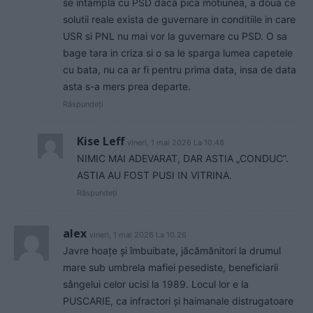
se intampla cu PSD daca pica motiunea, a doua ce
solutii reale exista de guvernare in conditiile in care
USR si PNL nu mai vor la guvernare cu PSD. O sa
bage tara in criza si o sa le sparga lumea capetele
cu bata, nu ca ar fi pentru prima data, insa de data
asta s-a mers prea departe.
Răspundeți
Kise Leff
vineri, 1 mai 2026 La 10.48
NIMIC MAI ADEVARAT, DAR ASTIA „CONDUC”.
ASTIA AU FOST PUSI IN VITRINA.
Răspundeți
alex
vineri, 1 mai 2026 La 10.26
Javre hoațe și îmbuibate, jăcămănitori la drumul
mare sub umbrela mafiei pesediste, beneficiarii
sângelui celor ucisi la 1989. Locul lor e la
PUSCARIE, ca infractori și haimanale distrugatoare