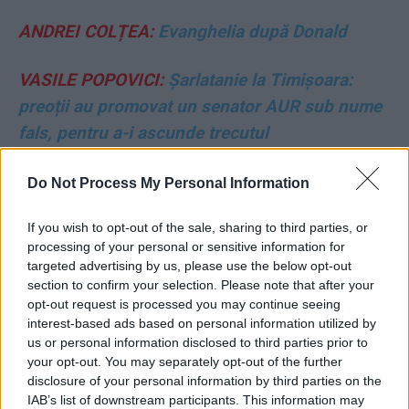
ANDREI COLȚEA:
Evanghelia după Donald
VASILE POPOVICI:
Șarlatanie la Timișoara:
preoții au promovat un senator AUR sub nume
fals, pentru a-i ascunde trecutul
conspiraționist-legionar!
Do Not Process My Personal Information
DOINA DABIJA:
Un gest regretabil
If you wish to opt-out of the sale, sharing to third parties, or
processing of your personal or sensitive information for
FLORIN BURTA:
Grindeanu pune cruce PSD-ului
targeted advertising by us, please use the below opt-out
section to confirm your selection. Please note that after your
GHEORGHE POSTELNICU:
Un elefant se legăna
opt-out request is processed you may continue seeing
interest-based ads based on personal information utilized by
pe o pânză de păianjen
us or personal information disclosed to third parties prior to
your opt-out. You may separately opt-out of the further
DANIEL UNCU:
Suveranismul de fugă. Cazul
disclosure of your personal information by third parties on the
IAB’s list of downstream participants. This information may
Orban