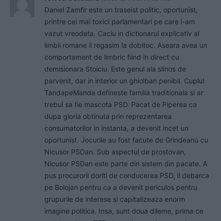
Daniel Zamfir este un traseist politic, oportunist,
printre cei mai toxici parlamentari pe care i-am
vazut vreodata. Caciu in dictionarul explicativ al
limbii romane il regasim la dobitoc. Aseara avea un
comportament de limbric fiind in direct cu
demisionara Stoiciu. Este genul ala slinos de
parvenit, dar in interior un ghiolban penibil. Cuplul
TandapeManda defineste familia traditionala si ar
trebui sa fie mascota PSD. Pacat de Piperea ca
dupa gloria obtinuta prin reprezentarea
consumatorilor in instanta, a devenit incet un
oportunist. Jocurile au fost facute de Grindeanu cu
Nicusor PSDan. Sub aspectul de prostovan,
Nicusor PSDan este parte din sistem din pacate. A
pus procurorii doriti de conducerea PSD, il debarca
pe Bolojan pentru ca a devenit periculos pentru
grupurile de interese si capitalizeaza enorm
imagine politica. Insa, sunt doua dileme, prima ce