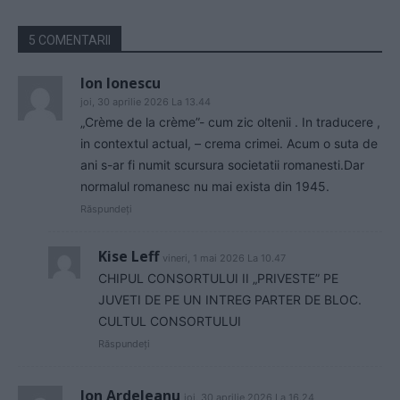
5 COMENTARII
Ion Ionescu
joi, 30 aprilie 2026 La 13.44
„Crème de la crème”- cum zic oltenii . In traducere ,
in contextul actual, – crema crimei. Acum o suta de
ani s-ar fi numit scursura societatii romanesti.Dar
normalul romanesc nu mai exista din 1945.
Răspundeți
Kise Leff
vineri, 1 mai 2026 La 10.47
CHIPUL CONSORTULUI II „PRIVESTE” PE
JUVETI DE PE UN INTREG PARTER DE BLOC.
CULTUL CONSORTULUI
Răspundeți
Ion Ardeleanu
joi, 30 aprilie 2026 La 16.24