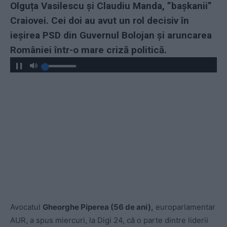
Olguța Vasilescu și Claudiu Manda, ”bașkanii”
Craiovei. Cei doi au avut un rol decisiv în
ieșirea PSD din Guvernul Bolojan și aruncarea
României într-o mare criză politică.
Avocatul
Gheorghe Piperea (56 de ani),
europarlamentar
AUR, a spus miercuri, la Digi 24, că o parte dintre liderii