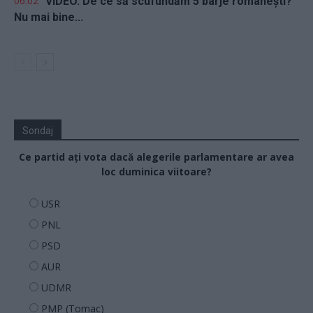
06.02
VIDEO. De ce să scufundăm 5 barje românești?
Nu mai bine...
Sondaj
Ce partid ați vota dacă alegerile parlamentare ar avea
loc duminica viitoare?
USR
PNL
PSD
AUR
UDMR
PMP (Tomac)