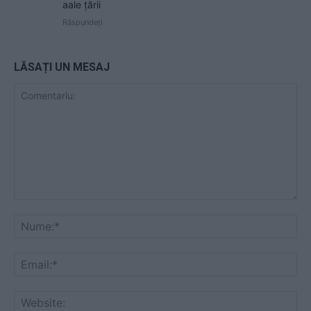
aale țării
Răspundeți
LĂSAȚI UN MESAJ
Comentariu:
Nu
Ema
Web