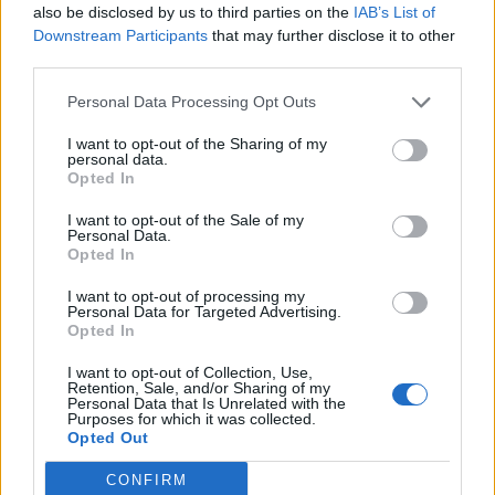
also be disclosed by us to third parties on the
IAB’s List of
Downstream Participants
that may further disclose it to other
ALECU RENIȚĂ:
Primăvara aduce reînvierea
third parties.
Personal Data Processing Opt Outs
CRISTIAN HUBALI:
Gândirea de tomberon a
”gugulanului” Grindeanu
I want to opt-out of the Sharing of my
personal data.
Opted In
NICOLAE DABIJA:
Fratele meu de cruce, tătarul
I want to opt-out of the Sale of my
Personal Data.
- Advertisement -
Opted In
I want to opt-out of processing my
Personal Data for Targeted Advertising.
Opted In
I want to opt-out of Collection, Use,
Retention, Sale, and/or Sharing of my
Personal Data that Is Unrelated with the
TAGS
aur
gheorghe piperea
PSD
Purposes for which it was collected.
Opted Out
CONFIRM