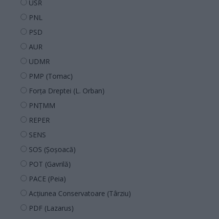
USR
PNL
PSD
AUR
UDMR
PMP (Tomac)
Forța Dreptei (L. Orban)
PNȚMM
REPER
SENS
SOS (Șoșoacă)
POT (Gavrilă)
PACE (Peia)
Acțiunea Conservatoare (Târziu)
PDF (Lazarus)