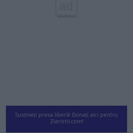
ad
- Advertisment -
Susțineți presa liberă! Donați aici pentru
Ziaristii.com!