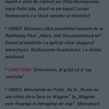
numit-o șefă de cabinet pe Otilia Romașcanu,
nașa fiului său, după ce pe nașul Lucian
Romașcanu l-a făcut senator și ministru!
*
VIDEO. Băsescu către jurnalistul-mutant de la
Realitatea Plus: „Marș, mă! Documentează-te!”.
Fostul președinte i-a aplicat chiar sloganul
televiziunii. Răzbunarea frustratului: i-a închis
telefonul
*
CARTIANU:
Solovioave, ai grijă că-ți rup
urechile!
*
VIDEO. Minciunile lui Putin. De la „Rusia nu
are nimic de-a face cu Wagner” la „Wagner
este finanțat în întregime de stat”. Mercenarii