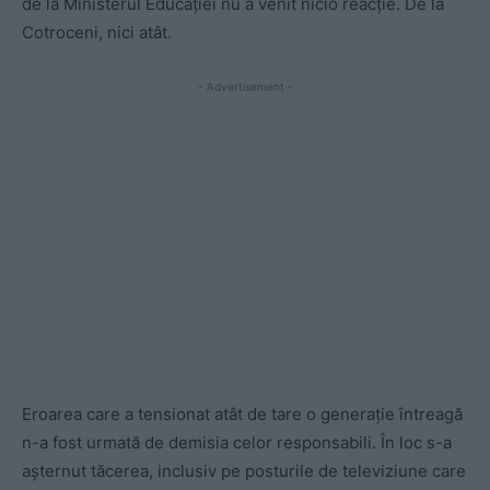
de la Ministerul Educației nu a venit nicio reacție. De la
Cotroceni, nici atât.
- Advertisement -
Eroarea care a tensionat atât de tare o generație întreagă
n-a fost urmată de demisia celor responsabili. În loc s-a
așternut tăcerea, inclusiv pe posturile de televiziune care