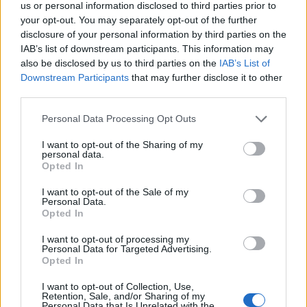
us or personal information disclosed to third parties prior to
your opt-out. You may separately opt-out of the further
disclosure of your personal information by third parties on the
IAB’s list of downstream participants. This information may
TAGS
evaluarea națională
Iohannis
Ministerul Educatiei
also be disclosed by us to third parties on the
IAB’s List of
Downstream Participants
that may further disclose it to other
rezultate afisate gresit
third parties.
Personal Data Processing Opt Outs
I want to opt-out of the Sharing of my
personal data.
Opted In
I want to opt-out of the Sale of my
Personal Data.
Articolul precedent
Articolul următor
Opted In
Simțind că Moscova e slabă,
Sondaj: PSD + AUR + PNL =
Kazahstanul vorbește despre
66,8%! PNL a fost încălecat
I want to opt-out of processing my
Personal Data for Targeted Advertising.
teritoriile sale luate cu japca
de AUR. Evoluția intenției de
Opted In
de Rusia: Astrahan, Orenburg,
vot din 2021 încoace și
Tiumen și Altai, unde Putin
predicțiile pentru anul 2024
I want to opt-out of Collection, Use,
are mai multe buncăre anti-
(INSCOP)
Retention, Sale, and/or Sharing of my
Personal Data that Is Unrelated with the