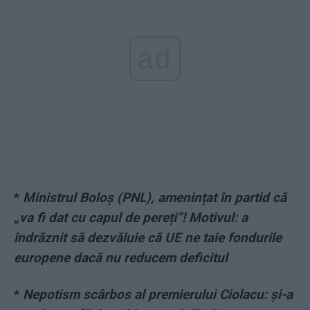
ad
*
Ministrul Boloș (PNL), amenințat în partid că
„va fi dat cu capul de pereți”! Motivul: a
îndrăznit să dezvăluie că UE ne taie fondurile
europene dacă nu reducem deficitul
*
Nepotism scârbos al premierului Ciolacu: și-a