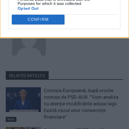
atomice
Purposes for which it was collected.
Opted Out
CONFIRM
Matei Udrea
RELATED ARTICLES
Comisia Europeană, după ororile
comise de PSD-AUR: ”Vom analiza
cu atenție modificările aduse legii.
Există riscul unor consecințe
financiare”
Main