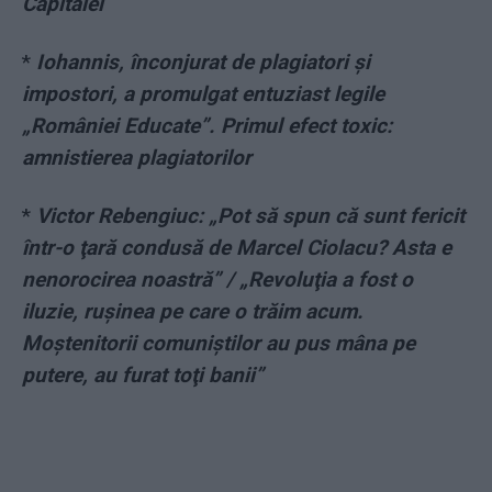
Capitalei
*
Iohannis, înconjurat de plagiatori și
impostori, a promulgat entuziast legile
„României Educate”. Primul efect toxic:
amnistierea plagiatorilor
*
Victor Rebengiuc: „Pot să spun că sunt fericit
într-o ţară condusă de Marcel Ciolacu? Asta e
nenorocirea noastră” / „Revoluţia a fost o
iluzie, ruşinea pe care o trăim acum.
Moştenitorii comuniştilor au pus mâna pe
putere, au furat toţi banii”