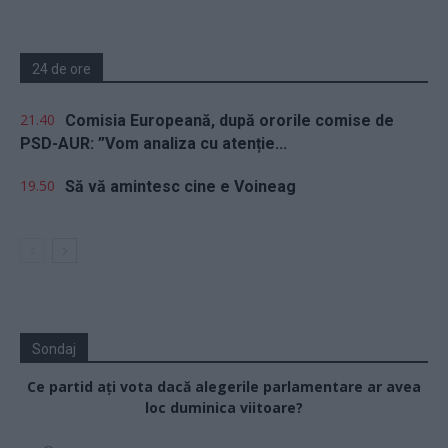
24 de ore
21.40
Comisia Europeană, după ororile comise de
PSD-AUR: ”Vom analiza cu atenție...
19.50
Să vă amintesc cine e Voineag
Sondaj
Ce partid ați vota dacă alegerile parlamentare ar avea
loc duminica viitoare?