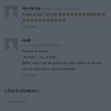
Ha Ha Ha
miercuri, 5 iulie 2023 La 16.56
Proști, proști, dar hoți
Răspundeți
IonB
miercuri, 5 iulie 2023 La 18.20
Atenție la acord.
„Au fost…” nu „A fost…”.
Altfel, mi-a fost de ajuns să citesc titlul ca să vad
cât de educată a ajuns România!
Răspundeți
LĂSAȚI UN MESAJ