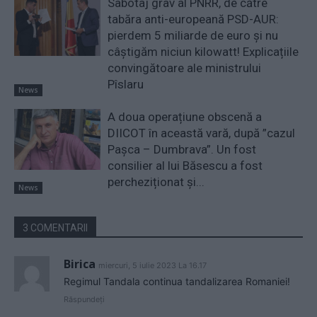
Sabotaj grav al PNRR, de către
tabăra anti-europeană PSD-AUR:
pierdem 5 miliarde de euro și nu
câștigăm niciun kilowatt! Explicațiile
convingătoare ale ministrului
Pîslaru
News
A doua operațiune obscenă a
DIICOT în această vară, după ”cazul
Pașca – Dumbrava”. Un fost
consilier al lui Băsescu a fost
percheziționat și...
News
3 COMENTARII
Birica
miercuri, 5 iulie 2023 La 16.17
Regimul Tandala continua tandalizarea Romaniei!
Răspundeți