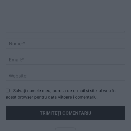
Comentariu:
Nu
Ema
Web
Salvați numele meu, adresa de e-mail și site-ul web în
acest browser pentru data viitoare i comentariu.