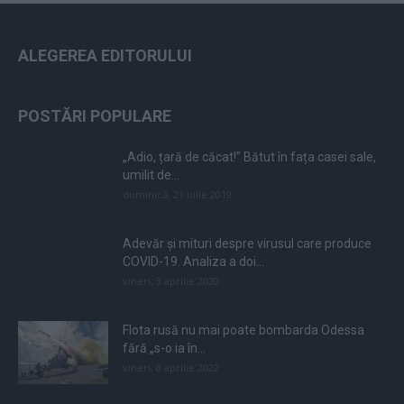
ALEGEREA EDITORULUI
POSTĂRI POPULARE
„Adio, țară de căcat!” Bătut în fața casei sale,
umilit de...
duminică, 21 iulie 2019
Adevăr și mituri despre virusul care produce
COVID-19. Analiza a doi...
vineri, 3 aprilie 2020
Flota rusă nu mai poate bombarda Odessa
fără „s-o ia în...
vineri, 8 aprilie 2022