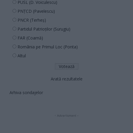
PUSL (D. Voiculescu)
PNȚCD (Pavelescu)
PNCR (Terheș)
Partidul Patrioților (Surugiu)
FAR (Coarnă)
România pe Primul Loc (Ponta)
Altul
Arată rezultatele
Arhiva sondajelor
- Advertisment -