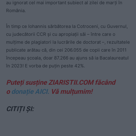
au ignorat cel mai important subiect al zilei de marți în
România.
În timp ce Iohannis sărbătorea la Cotroceni, cu Guvernul,
cu judecătorii CCR și cu apropiații săi – între care o
mulțime de plagiatori la lucrările de doctorat –, rezultatele
publicate arătau că, din cei 206.055 de copii care în 2011
începeau școala, doar 87.266 au ajuns să ia Bacalaureatul
în 2023! E vorba de puțin peste 42%.
Puteți susține ZIARISTII.COM făcând
o
donație AICI.
Vă mulțumim!
CITIȚI ȘI: