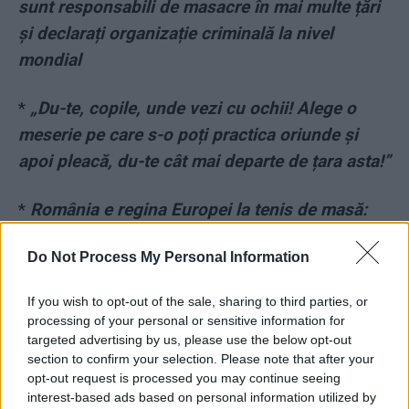
sunt responsabili de masacre în mai multe țări
și declarați organizație criminală la nivel
mondial
*
„Du-te, copile, unde vezi cu ochii! Alege o
meserie pe care s-o poți practica oriunde și
apoi pleacă, du-te cât mai departe de țara asta!”
*
România e regina Europei la tenis de masă:
unguroaica noastră e mai tare decât
Do Not Process My Personal Information
chinezoaicele nemților! În finală: România –
Germania 3-2, Bernadette Szöcs ne-a adus
If you wish to opt-out of the sale, sharing to third parties, or
două puncte
processing of your personal or sensitive information for
targeted advertising by us, please use the below opt-out
- Advertisement -
section to confirm your selection. Please note that after your
opt-out request is processed you may continue seeing
interest-based ads based on personal information utilized by