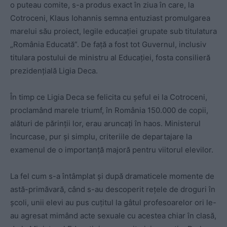
o puteau comite, s-a produs exact în ziua în care, la
Cotroceni, Klaus Iohannis semna entuziast promulgarea
marelui său proiect, legile educației grupate sub titulatura
„România Educată”. De față a fost tot Guvernul, inclusiv
titulara postului de ministru al Educației, fosta consilieră
prezidențială Ligia Deca.
În timp ce Ligia Deca se felicita cu șeful ei la Cotroceni,
proclamând marele triumf, în România 150.000 de copii,
alături de părinții lor, erau aruncați în haos. Ministerul
încurcase, pur și simplu, criteriile de departajare la
examenul de o importanță majoră pentru viitorul elevilor.
La fel cum s-a întâmplat și după dramaticele momente de
astă-primăvară, când s-au descoperit rețele de droguri în
școli, unii elevi au pus cuțitul la gâtul profesoarelor ori le-
au agresat mimând acte sexuale cu acestea chiar în clasă,