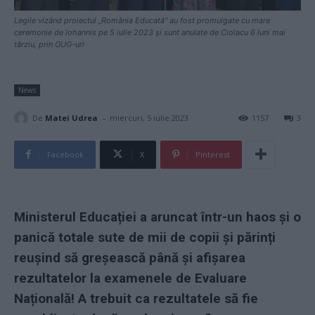
Legile vizând proiectul „România Educată“ au fost promulgate cu mare
ceremonie de Iohannis pe 5 iulie 2023 și sunt anulate de Ciolacu 6 luni mai
târziu, prin OUG-uri
News
-
De
Matei Udrea
miercuri, 5 iulie 2023
1157
3
Facebook
X
Pinterest
Ministerul Educației a aruncat într-un haos și o
panică totale sute de mii de copii și părinți
reușind să greșească până și afișarea
rezultatelor la examenele de Evaluare
Națională! A trebuit ca rezultatele să fie