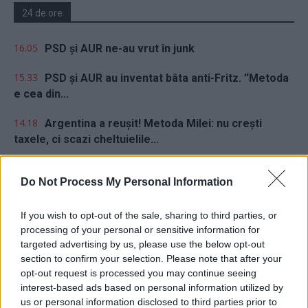
24 de ore
16.05
PSD și AUR ne-au vrut în junk
15.33
PSD și AUR au inventat bâta anti-Fritz. ”Metoda
e cea din...
14.18
Argentina a reușit! Metoda Milei: nu crești
taxele, ci scazi cheltuielile...
20.26
Lupta politicii românești cu prezentul
Do Not Process My Personal Information
18.47
Cărbune și picioare-n gard
If you wish to opt-out of the sale, sharing to third parties, or
18.09
Coaliția antieuropeană PSD–AUR se bucură:
processing of your personal or sensitive information for
fluviul Dunărea se trece cu piciorul!
targeted advertising by us, please use the below opt-out
section to confirm your selection. Please note that after your
17.32
Vă veți blestema zilele, pesedeilor!
opt-out request is processed you may continue seeing
interest-based ads based on personal information utilized by
us or personal information disclosed to third parties prior to