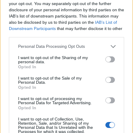
your opt-out. You may separately opt-out of the further
disclosure of your personal information by third parties on the
IAB’s list of downstream participants. This information may
also be disclosed by us to third parties on the
IAB’s List of
Downstream Participants
that may further disclose it to other
Sondaj
third parties.
Ce partid ați vota dacă alegerile parlamentare ar avea
Personal Data Processing Opt Outs
loc duminica viitoare?
I want to opt-out of the Sharing of my
personal data.
USR
Opted In
PNL
I want to opt-out of the Sale of my
PSD
Personal Data.
Opted In
AUR
I want to opt-out of processing my
UDMR
Personal Data for Targeted Advertising.
Opted In
PMP (Tomac)
Forța Dreptei (L. Orban)
I want to opt-out of Collection, Use,
Retention, Sale, and/or Sharing of my
PNȚMM
Personal Data that Is Unrelated with the
Purposes for which it was collected.