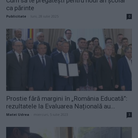
Cum să te pregătești pentru noul an școlar
ca părinte
Publicitate
-
luni, 28 iulie 2025
0
Prostie fără margini în „România Educată”:
rezultatele la Evaluarea Națională au...
Matei Udrea
-
miercuri, 5 iulie 2023
3