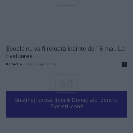
Școala nu va fi reluată înainte de 18 mai. La
Evaluarea...
Redacţia
-
marți, 7 aprilie 2020
1
ad
Susțineți presa liberă! Donați aici pentru
Ziaristii.com!