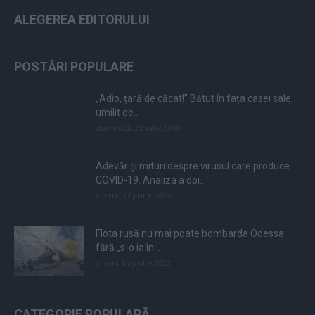
ALEGEREA EDITORULUI
POSTĂRI POPULARE
„Adio, țară de căcat!” Bătut în fața casei sale,
umilit de...
duminică, 21 iulie 2019
Adevăr și mituri despre virusul care produce
COVID-19. Analiza a doi...
vineri, 3 aprilie 2020
Flota rusă nu mai poate bombarda Odessa
fără „s-o ia în...
vineri, 8 aprilie 2022
CATEGORIE POPULARĂ