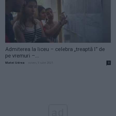
Admiterea la liceu – celebra „treaptă I” de
pe vremuri –...
Matei Udrea
-
vineri, 9 iulie 2021
0
ad