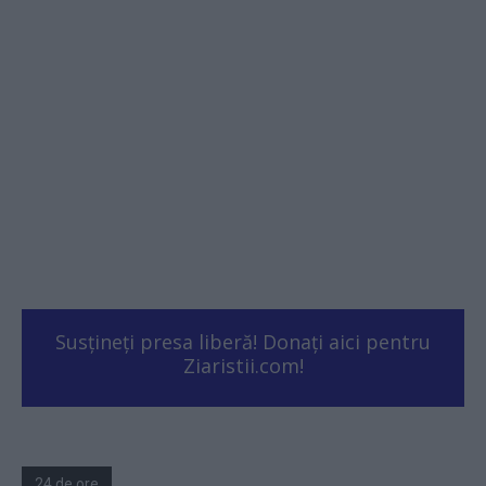
Susțineți presa liberă! Donați aici pentru
Ziaristii.com!
24 de ore