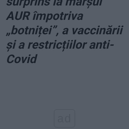
surprins la marșul
AUR împotriva
„botniței”, a vaccinării
și a restricțiilor anti-
Covid
ad