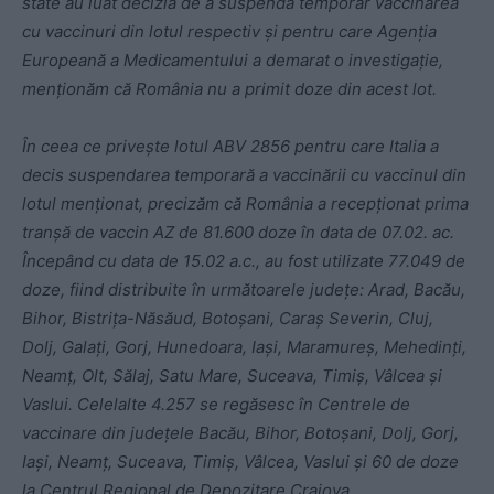
state au luat decizia de a suspenda temporar vaccinarea
cu vaccinuri din lotul respectiv și pentru care Agenția
Europeană a Medicamentului a demarat o investigație,
menționăm că România nu a primit doze din acest lot.
În ceea ce privește lotul ABV 2856 pentru care Italia a
decis suspendarea temporară a vaccinării cu vaccinul din
lotul menționat, precizăm că România a recepționat prima
tranșă de vaccin AZ de 81.600 doze în data de 07.02. ac.
Începând cu data de 15.02 a.c., au fost utilizate 77.049 de
doze, fiind distribuite în următoarele județe: Arad, Bacău,
Bihor, Bistrița-Năsăud, Botoșani, Caraș Severin, Cluj,
Dolj, Galați, Gorj, Hunedoara, Iași, Maramureș, Mehedinți,
Neamț, Olt, Sălaj, Satu Mare, Suceava, Timiș, Vâlcea și
Vaslui. Celelalte 4.257 se regăsesc în Centrele de
vaccinare din județele Bacău, Bihor, Botoșani, Dolj, Gorj,
Iași, Neamț, Suceava, Timiș, Vâlcea, Vaslui și 60 de doze
la Centrul Regional de Depozitare Craiova.