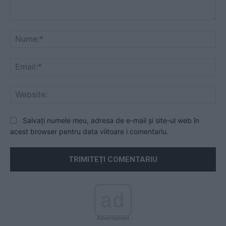
Comentariu:
Nu
Ema
Web
Salvați numele meu, adresa de e-mail și site-ul web în
acest browser pentru data viitoare i comentariu.
ad
- Advertisment -