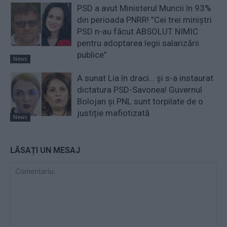
PSD a avut Ministerul Muncii în 93%
din perioada PNRR! ”Cei trei miniştri
PSD n-au făcut ABSOLUT NIMIC
pentru adoptarea legii salarizării
publice”
News
A sunat Lia în draci… și s-a instaurat
dictatura PSD-Savonea! Guvernul
Bolojan și PNL sunt torpilate de o
justiție mafiotizată
News
LĂSAȚI UN MESAJ