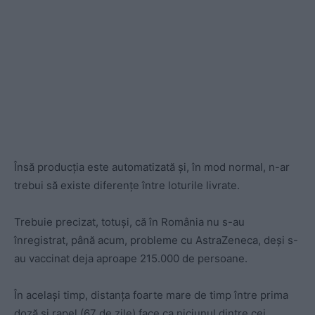
Însă producția este automatizată și, în mod normal, n-ar
trebui să existe diferențe între loturile livrate.
Trebuie precizat, totuși, că în România nu s-au
înregistrat, până acum, probleme cu AstraZeneca, deși s-
au vaccinat deja aproape 215.000 de persoane.
În același timp, distanța foarte mare de timp între prima
doză și rapel (67 de zile) face ca niciunul dintre cei