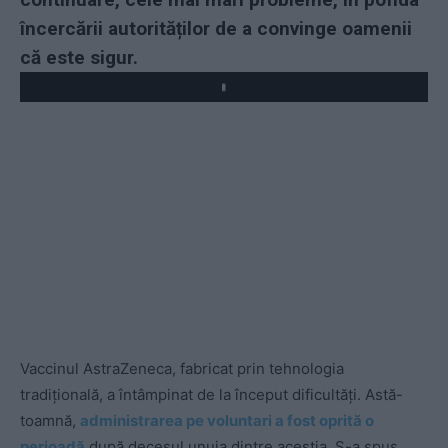
încercării autorităților de a convinge oamenii
că este sigur.
Play
Vaccinul AstraZeneca, fabricat prin tehnologia
tradițională, a întâmpinat de la început dificultăți. Astă-
toamnă,
administrarea pe voluntari a fost oprită o
perioadă
după decesul unuia dintre aceștia. S-a spus