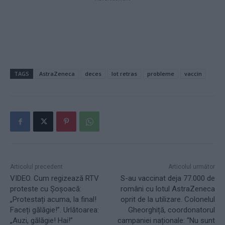
TAGS
AstraZeneca
deces
lot retras
probleme
vaccin
Articolul precedent
Articolul următor
VIDEO. Cum regizează RTV
S-au vaccinat deja 77.000 de
proteste cu Șoșoacă:
români cu lotul AstraZeneca
„Protestați acuma, la final!
oprit de la utilizare. Colonelul
Faceți gălăgie!”. Urlătoarea:
Gheorghiță, coordonatorul
„Auzi, gălăgie! Hai!”
campaniei naționale: “Nu sunt