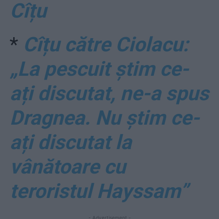
Cîțu
*
Cîțu către Ciolacu:
„La pescuit știm ce-
ați discutat, ne-a spus
Dragnea. Nu știm ce-
ați discutat la
vânătoare cu
teroristul Hayssam”
- Advertisement -