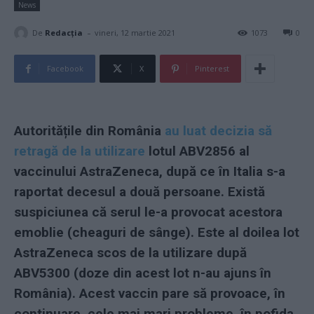
News
-
De
Redacţia
vineri, 12 martie 2021
1073
0
Facebook
X
Pinterest
Autoritățile din România
au luat decizia să
retragă de la utilizare
lotul ABV2856 al
vaccinului AstraZeneca, după ce în Italia s-a
raportat decesul a două persoane. Există
suspiciunea că serul le-a provocat acestora
emoblie (cheaguri de sânge). Este al doilea lot
AstraZeneca scos de la utilizare după
ABV5300 (doze din acest lot n-au ajuns în
România). Acest vaccin pare să provoace, în
continuare, cele mai mari probleme, în pofida