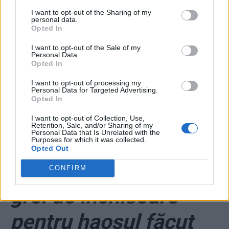
PSD! Angajările,
I want to opt-out of the Sharing of my
personal data.
Opted In
achizițiile publice și
I want to opt-out of the Sale of my
Personal Data.
contractele de servicii
Opted In
I want to opt-out of processing my
– toate „cu dedicație”
Personal Data for Targeted Advertising.
Opted In
*
„Spartacus Idolul
I want to opt-out of Collection, Use,
Retention, Sale, and/or Sharing of my
Personal Data that Is Unrelated with the
Femeilor” și ciracii
Purposes for which it was collected.
Opted Out
săi, condamnați la ani
CONFIRM
grei de închisoare
pentru haosul făcut