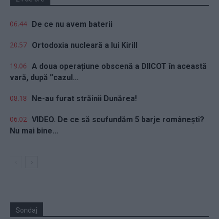
06.44
De ce nu avem baterii
20.57
Ortodoxia nucleară a lui Kirill
19.06
A doua operațiune obscenă a DIICOT în această
vară, după ”cazul...
08.18
Ne-au furat străinii Dunărea!
06.02
VIDEO. De ce să scufundăm 5 barje românești?
Nu mai bine...
Sondaj