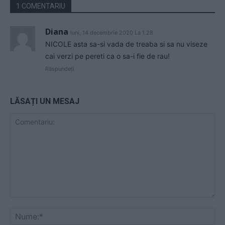
1 COMENTARIU
Diana
luni, 14 decembrie 2020 La 1.28
NICOLE asta sa-si vada de treaba si sa nu viseze
cai verzi pe pereti ca o sa-i fie de rau!
Răspundeți
LĂSAȚI UN MESAJ
Comentariu:
Nu