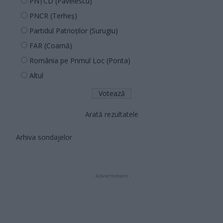
PNȚCD (Pavelescu)
PNCR (Terheș)
Partidul Patrioților (Surugiu)
FAR (Coarnă)
România pe Primul Loc (Ponta)
Altul
Arată rezultatele
Arhiva sondajelor
- Advertisment -