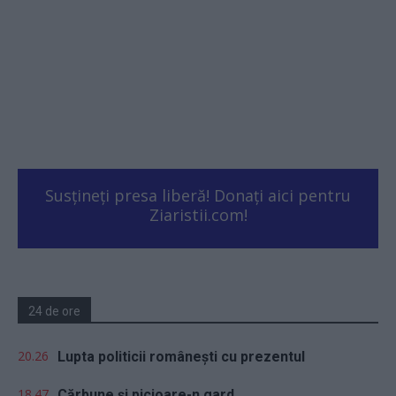
Susțineți presa liberă! Donați aici pentru
Ziaristii.com!
24 de ore
20.26
Lupta politicii românești cu prezentul
18.47
Cărbune și picioare-n gard