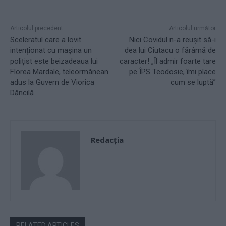
Articolul precedent
Articolul următor
Sceleratul care a lovit
Nici Covidul n-a reușit să-i
intenționat cu mașina un
dea lui Ciutacu o fărâmă de
polițist este beizadeaua lui
caracter! „Îl admir foarte tare
Florea Mardale, teleormănean
pe ÎPS Teodosie, îmi place
adus la Guvern de Viorica
cum se luptă”
Dăncilă
Redacţia
RELATED ARTICLES