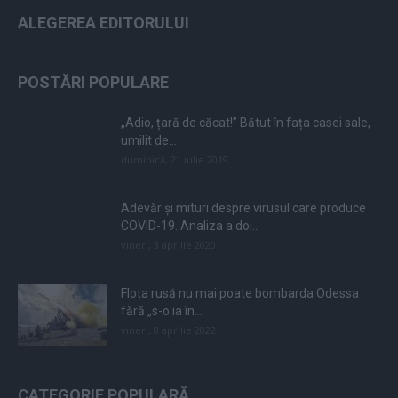
ALEGEREA EDITORULUI
POSTĂRI POPULARE
„Adio, țară de căcat!” Bătut în fața casei sale,
umilit de...
duminică, 21 iulie 2019
Adevăr și mituri despre virusul care produce
COVID-19. Analiza a doi...
vineri, 3 aprilie 2020
Flota rusă nu mai poate bombarda Odessa
fără „s-o ia în...
vineri, 8 aprilie 2022
CATEGORIE POPULARĂ