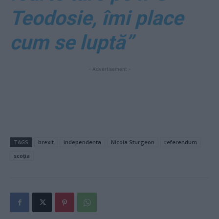
Teodosie, îmi place
cum se luptă”
- Advertisement -
TAGS
brexit
independenta
Nicola Sturgeon
referendum
scoția