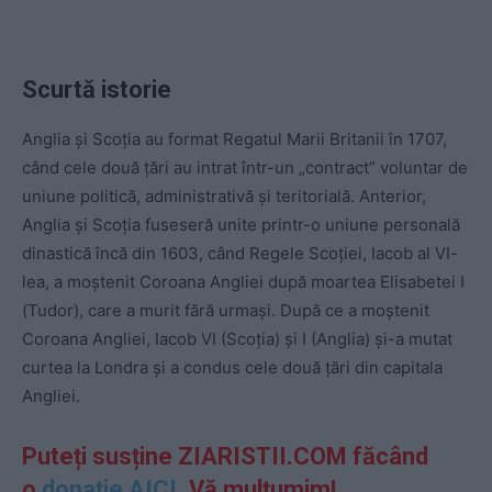
Scurtă istorie
Anglia și Scoția au format Regatul Marii Britanii în 1707,
când cele două țări au intrat într-un „contract” voluntar de
uniune politică, administrativă și teritorială. Anterior,
Anglia și Scoția fuseseră unite printr-o uniune personală
dinastică încă din 1603, când Regele Scoției, Iacob al VI-
lea, a moștenit Coroana Angliei după moartea Elisabetei I
(Tudor), care a murit fără urmași. După ce a moștenit
Coroana Angliei, Iacob VI (Scoția) și I (Anglia) și-a mutat
curtea la Londra și a condus cele două țări din capitala
Angliei.
Puteți susține ZIARISTII.COM făcând
o
donație AICI.
Vă mulțumim!