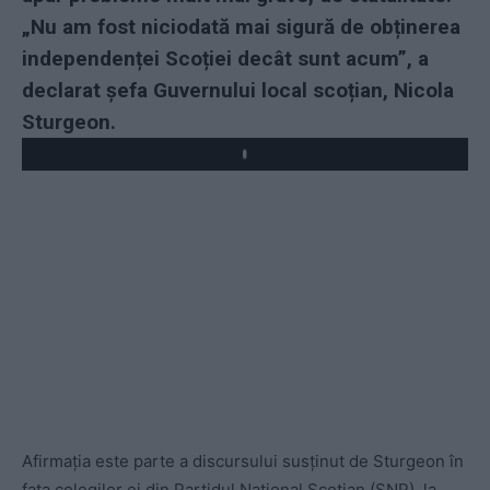
„Nu am fost niciodată mai sigură de obținerea
independenței Scoției decât sunt acum”, a
declarat ș
efa Guvernului local scoțian, Nicola
Sturgeon.
Play
Afirmația este parte a discursului susținut de Sturgeon în
fața colegilor ei din Partidul Național Scoțian (SNP), la