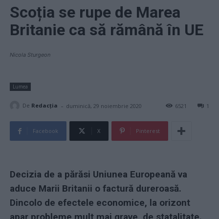
Scoția se rupe de Marea
Britanie ca să rămână în UE
Nicola Sturgeon
Lumea
-
De
Redacţia
duminică, 29 noiembrie 2020
6521
1
Facebook
X
Pinterest
Decizia de a părăsi Uniunea Europeană va
aduce Marii Britanii o factură dureroasă.
Dincolo de efectele economice, la orizont
apar probleme mult mai grave, de statalitate.