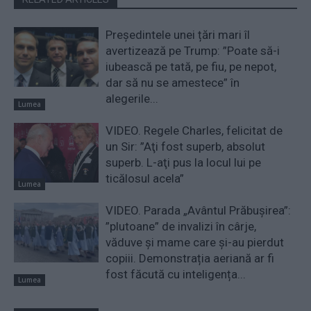
Președintele unei țări mari îl
avertizează pe Trump: ”Poate să-i
iubească pe tată, pe fiu, pe nepot,
dar să nu se amestece” în
alegerile...
Lumea
VIDEO. Regele Charles, felicitat de
un Sir: ”Aţi fost superb, absolut
superb. L-aţi pus la locul lui pe
ticălosul acela”
Lumea
VIDEO. Parada „Avântul Prăbușirea”:
”plutoane” de invalizi în cârje,
văduve și mame care și-au pierdut
copiii. Demonstrația aeriană ar fi
fost făcută cu inteligența...
Lumea