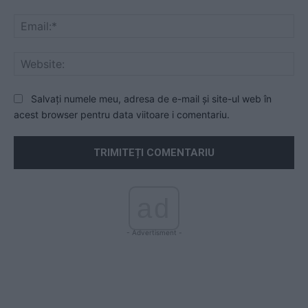
Ema
Web
Salvați numele meu, adresa de e-mail și site-ul web în
acest browser pentru data viitoare i comentariu.
ad
- Advertisment -