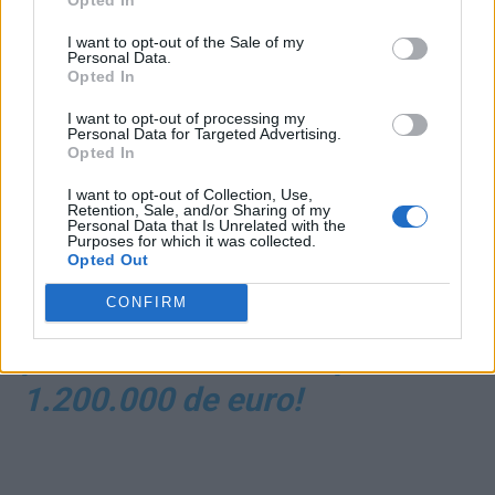
*
50 de ani de închisoare
I want to opt-out of the Sale of my
pentru 10 condamnați, în
Personal Data.
Opted In
Dosarul ANRP. Crinuţa
I want to opt-out of processing my
Personal Data for Targeted Advertising.
Dumitrean – 6 ani și 3 luni,
Opted In
Horia Simu – 6 ani și 4 luni
I want to opt-out of Collection, Use,
Retention, Sale, and/or Sharing of my
*
Soția-paravan a lui
Personal Data that Is Unrelated with the
Purposes for which it was collected.
Opted Out
Tudorache garantează
CONFIRM
cauțiunea și pentru ea, și
pentru el, cu case de peste
1.200.000 de euro!