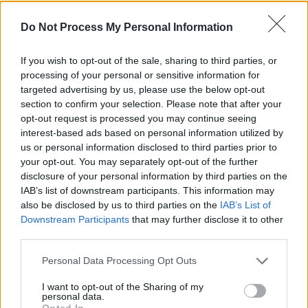
Do Not Process My Personal Information
ad
If you wish to opt-out of the sale, sharing to third parties, or
processing of your personal or sensitive information for
targeted advertising by us, please use the below opt-out
section to confirm your selection. Please note that after your
opt-out request is processed you may continue seeing
interest-based ads based on personal information utilized by
us or personal information disclosed to third parties prior to
your opt-out. You may separately opt-out of the further
disclosure of your personal information by third parties on the
*
Relu Fenechiu își trage și
IAB’s list of downstream participants. This information may
also be disclosed by us to third parties on the
IAB’s List of
„copiii” în pușcărie. Adomniței
Downstream Participants
that may further disclose it to other
third parties.
– 3 ani și 2 luni cu executare.
Personal Data Processing Opt Outs
Și Chiuariu a fost condamnat,
I want to opt-out of the Sharing of my
dar cu suspendare
personal data.
Opted In