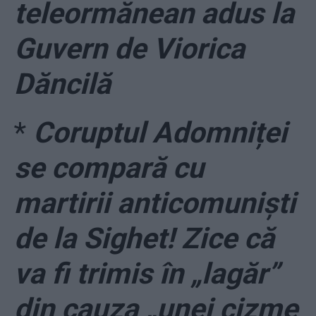
teleormănean adus la
Guvern de Viorica
Dăncilă
*
Coruptul Adomniței
se compară cu
martirii anticomuniști
de la Sighet! Zice că
va fi trimis în „lagăr”
din cauza „unei cizme