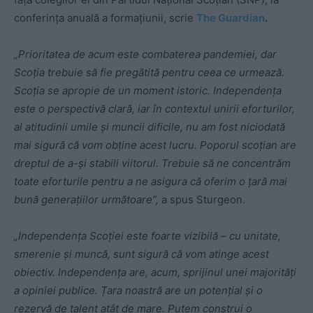
conferința anuală a formațiunii, scrie
The Guardian
.
„Prioritatea de acum este combaterea pandemiei, dar
Scoţia trebuie să fie pregătită pentru ceea ce urmează.
Scoţia se apropie de un moment istoric. Independenţa
este o perspectivă clară, iar în contextul unirii eforturilor,
al atitudinii umile şi muncii dificile, nu am fost niciodată
mai sigură că vom obţine acest lucru. Poporul scoţian are
dreptul de a-şi stabili viitorul. Trebuie să ne concentrăm
toate eforturile pentru a ne asigura că oferim o ţară mai
bună generaţiilor următoare”,
a spus Sturgeon.
„Independența Scoției este foarte vizibilă – cu unitate,
smerenie și muncă, sunt sigură că vom atinge acest
obiectiv. Independența are, acum, sprijinul unei majorități
a opiniei publice. Țara noastră are un potențial și o
rezervă de talent atât de mare. Putem construi o