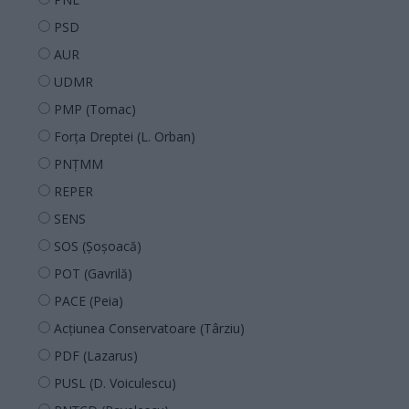
PSD
AUR
UDMR
PMP (Tomac)
Forța Dreptei (L. Orban)
PNȚMM
REPER
SENS
SOS (Șoșoacă)
POT (Gavrilă)
PACE (Peia)
Acțiunea Conservatoare (Târziu)
PDF (Lazarus)
PUSL (D. Voiculescu)