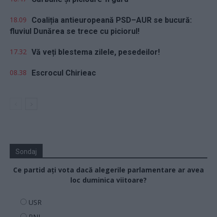
18.09
Coaliția antieuropeană PSD–AUR se bucură:
fluviul Dunărea se trece cu piciorul!
17.32
Vă veți blestema zilele, pesedeilor!
08.38
Escrocul Chirieac
Sondaj
Ce partid ați vota dacă alegerile parlamentare ar avea
loc duminica viitoare?
USR
PNL