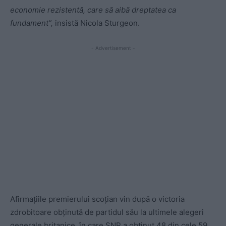
economie rezistentă, care să aibă dreptatea ca
fundament”,
insistă Nicola Sturgeon.
- Advertisement -
Afirmațiile premierului scoțian vin după o victoria
zdrobitoare obținută de partidul său la ultimele alegeri
generale britanice, în care SNP a obținut 48 din cele 59