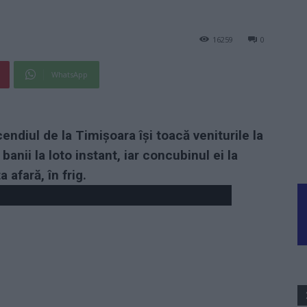
16259
0
WhatsApp
ncendiul de la Timișoara își toacă veniturile la
banii la loto instant, iar concubinul ei la
 afară, în frig.