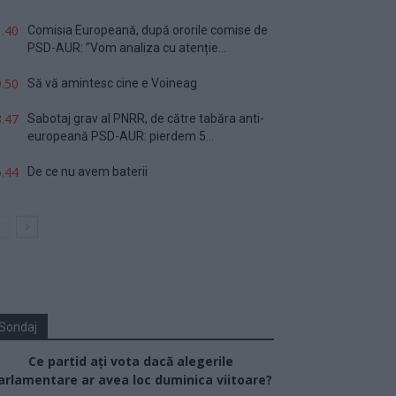
.40
Comisia Europeană, după ororile comise de
PSD-AUR: ”Vom analiza cu atenție...
.50
Să vă amintesc cine e Voineag
.47
Sabotaj grav al PNRR, de către tabăra anti-
europeană PSD-AUR: pierdem 5...
.44
De ce nu avem baterii
Sondaj
Ce partid ați vota dacă alegerile
arlamentare ar avea loc duminica viitoare?