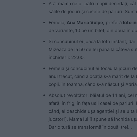
Atât mama celor patru copii decedați, cât 
sălile de jocuri și casele de pariuri. Sunt 
Femeia,
Ana Maria Vulpe,
preferă
loto i
de variante, 10 pe un bilet, din două în 
Și concubinul ei joacă la loto instant, da
Mizează de la 50 de lei până la câteva su
închiderii: 22.00.
Femeia și concubinul ei tocau la jocuri de
anul trecut, când alocația s-a mărit de la 
copii. În toamnă, când s-a născut și Adrian
Absolut revoltător: băiatul de 14 ani, cel m
afară, în frig, în fața ușii casei de pariur
când, el deschide ușa agenției și se uită 
jucători). Mama lui îi spune să închidă ușa
Dar o tură se transformă în două, trei…