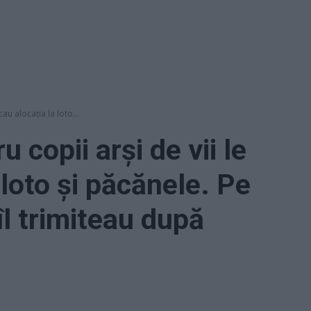
cau alocația la loto...
u copii arși de vii le
 loto și păcănele. Pe
îl trimiteau după