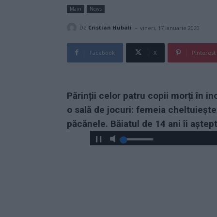
Main
News
-
De
Cristian Hubali
vineri, 17 ianuarie 2020
Facebook
X
Pinterest
Părinții celor patru copii morți în i
o sală de jocuri: femeia cheltuiește 
păcănele. Băiatul de 14 ani îi aștepta