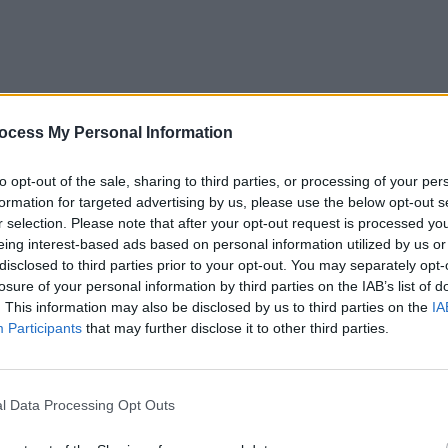
te din interiorul familiei celor patru copii decedați în
zbucnit pe Strada Memorandului din Timișoara.
ocess My Personal Information
. Cu singurul ei soț, de care a divorțat, are un băiat de
to opt-out of the sale, sharing to third parties, or processing of your per
formation for targeted advertising by us, please use the below opt-out s
e foc –
Alexandra (6 ani), Andrei (4 ani), Antonia (2
r selection. Please note that after your opt-out request is processed y
ații de concubinaj.
eing interest-based ads based on personal information utilized by us or
disclosed to third parties prior to your opt-out. You may separately opt-
ediei.
losure of your personal information by third parties on the IAB’s list of
a Timișoarei, în cartierul Freidorf. Apoi s-a mutat într-
. This information may also be disclosed by us to third parties on the
IA
Participants
that may further disclose it to other third parties.
orandului, situată nu departe de Spitalul Județean de
copii – s-au stabilit într-o casă naționalizată, fără a avea
l Data Processing Opt Outs
tatului sau vreunui privat).