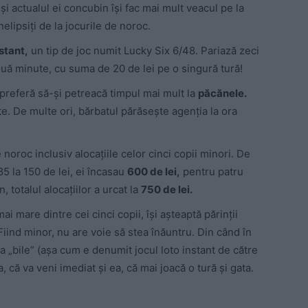
și actualul ei concubin își fac mai mult veacul pe la
nelipsiți de la jocurile de noroc.
nstant,
un tip de joc numit Lucky Six 6/48. Pariază zeci
două minute, cu suma de 20 de lei pe o singură tură!
r preferă să-și petreacă timpul mai mult la
păcănele.
te. De multe ori, bărbatul părăsește agenția la ora
 noroc inclusiv alocațiile celor cinci copii minori. De
85 la 150 de lei, ei încasau
600 de lei,
pentru patru
, totalul alocațiilor a urcat la
750 de lei.
ai mare dintre cei cinci copii, își așteaptă părinții
i! Fiind minor, nu are voie să stea înăuntru. Din când în
la „bile” (așa cum e denumit jocul loto instant de către
, că va veni imediat și ea, că mai joacă o tură și gata.