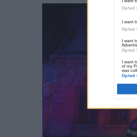
I want t
Opted 
I want t
Opted 
I want 
Advertis
Opted 
I want t
of my P
was col
Opted 