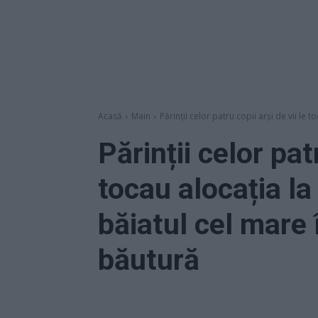
Acasă
Main
Părinții celor patru copii arși de vii le to
Părinții celor patr
tocau alocația la
băiatul cel mare 
băutură