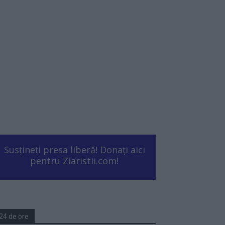
Susțineți presa liberă! Donați aici
pentru Ziaristii.com!
24 de ore