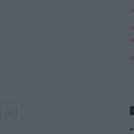
21
19
08
06
ad
p