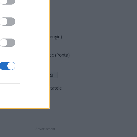
PUSL (D. Voiculescu)
PNȚCD (Pavelescu)
PNCR (Terheș)
Partidul Patrioților (Surugiu)
FAR (Coarnă)
România pe Primul Loc (Ponta)
Altul
Arată rezultatele
Arhiva sondajelor
- Advertisment -