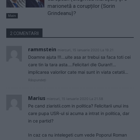
marionetă a corupților (Sorin
Grindeanu)?
Main
2 COMENTARII
rammstein
miercuri, 15 ianuarie 2020 La 19.21
Doamne ajuta !!!…uite asa ar trebui sa faca toti cei
care tin la tara asta….Felicitari dle Guran!!…
implicarea valorilor cate mai sunt in viata cetatii…
Răspundeți
Marius
miercuri, 15 ianuarie 2020 La 21.58
Pe cand ziaristii.com in politica? Felicitarii unui ins
care pupa USR-ul si acuma a intrat in politica, dar
in ce partid?
In caz ca nu intelegeti cum vede Poporul Roman