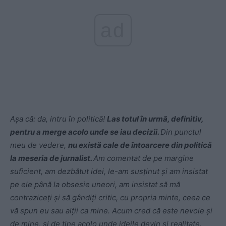
ad
Așa că: da, intru în politică!
Las totul în urmă, definitiv,
pentru a merge acolo unde se iau decizii.
Din punctul
meu de vedere,
nu există cale de întoarcere din politică
la meseria de jurnalist.
Am comentat de pe margine
suficient, am dezbătut idei, le-am susținut și am insistat
pe ele până la obsesie uneori, am insistat să mă
contraziceți și să gândiți critic, cu propria minte, ceea ce
vă spun eu sau alții ca mine. Acum cred că este nevoie și
de mine, și de tine acolo unde ideile devin și realitate.