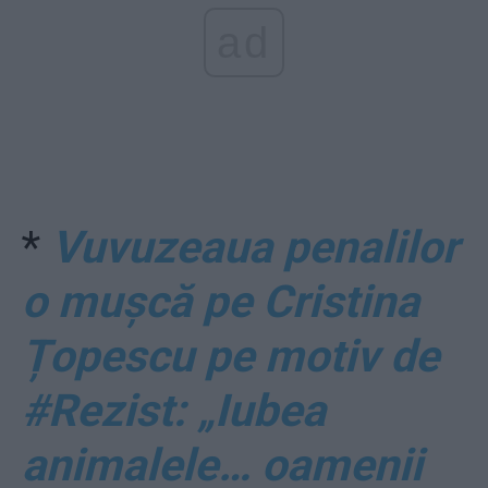
ad
*
Vuvuzeaua penalilor
o mușcă pe Cristina
Țopescu pe motiv de
#Rezist: „Iubea
animalele… oamenii