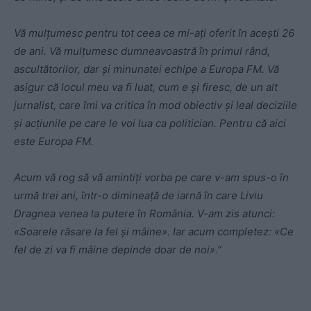
Vă mulțumesc pentru tot ceea ce mi-ați oferit în acești 26
de ani. Vă mulțumesc dumneavoastră în primul rând,
ascultătorilor, dar și minunatei echipe a Europa FM. Vă
asigur că locul meu va fi luat, cum e și firesc, de un alt
jurnalist, care îmi va critica în mod obiectiv și leal deciziile
și acțiunile pe care le voi lua ca politician. Pentru că aici
este Europa FM.
Acum vă rog să vă amintiți vorba pe care v-am spus-o în
urmă trei ani, într-o dimineață de iarnă în care Liviu
Dragnea venea la putere în România. V-am zis atunci:
«Soarele răsare la fel și mâine». Iar acum completez: «Ce
fel de zi va fi mâine depinde doar de noi».”