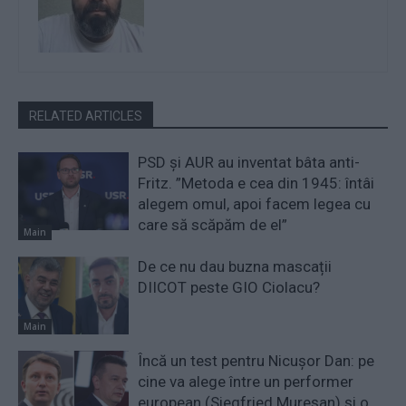
RELATED ARTICLES
PSD și AUR au inventat bâta anti-
Fritz. ”Metoda e cea din 1945: întâi
alegem omul, apoi facem legea cu
care să scăpăm de el”
Main
De ce nu dau buzna mascații
DIICOT peste GIO Ciolacu?
Main
Încă un test pentru Nicușor Dan: pe
cine va alege între un performer
european (Siegfried Mureșan) și o