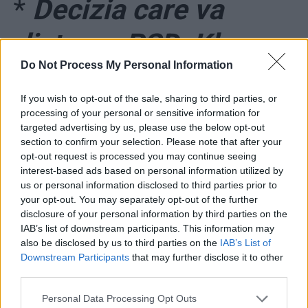
*
Decizia care va
distruge PSD. Klaus
Do Not Process My Personal Information
Iohannis confirmă:
If you wish to opt-out of the sale, sharing to third parties, or
„Guvernul va
processing of your personal or sensitive information for
targeted advertising by us, please use the below opt-out
promova, în foarte
section to confirm your selection. Please note that after your
opt-out request is processed you may continue seeing
interest-based ads based on personal information utilized by
scurt timp, o
us or personal information disclosed to third parties prior to
your opt-out. You may separately opt-out of the further
legislație pentru
disclosure of your personal information by third parties on the
IAB’s list of downstream participants. This information may
alegerea primarilor în
also be disclosed by us to third parties on the
IAB’s List of
Downstream Participants
that may further disclose it to other
third parties.
două tururi”
Personal Data Processing Opt Outs