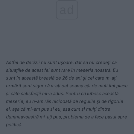
ad
Astfel de decizii nu sunt ușoare, dar să nu credeți că
situațiile de acest fel sunt rare în meseria noastră. Eu
sunt în această breaslă de 26 de ani și cei care m-ați
urmărit sunt sigur că v-ați dat seama cât de mult îmi place
și câte satisfacții mi-a adus. Pentru că iubesc această
meserie, eu n-am râs niciodată de regulile și de rigorile
ei, așa că mi-am pus și eu, așa cum și mulți dintre
dumneavoastră mi-ați pus, problema de a face pasul spre
politică.