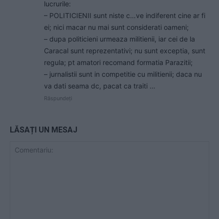
lucrurile:
– POLITICIENII sunt niste c…ve indiferent cine ar fi
ei; nici macar nu mai sunt considerati oameni;
– dupa politicieni urmeaza militienii, iar cei de la
Caracal sunt reprezentativi; nu sunt exceptia, sunt
regula; pt amatori recomand formatia Parazitii;
– jurnalistii sunt in competitie cu militienii; daca nu
va dati seama dc, pacat ca traiti …
Răspundeți
LĂSAȚI UN MESAJ