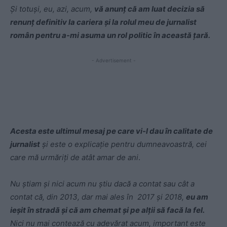
Și totuși, eu, azi, acum,
vă anunț că am luat decizia să
renunț definitiv la cariera și la rolul meu de jurnalist
român pentru a-mi asuma un rol politic în această țară.
- Advertisement -
Acesta este ultimul mesaj pe care vi-l dau în calitate de
jurnalist
și este o explicație pentru dumneavoastră, cei
care mă urmăriți de atât amar de ani
.
Nu știam și nici acum nu știu dacă a contat sau cât a
contat că, din 2013, dar mai ales în 2017 și 2018,
eu am
ieșit în stradă și că am chemat și pe alții să facă la fel.
Nici nu mai contează cu adevărat acum, important este