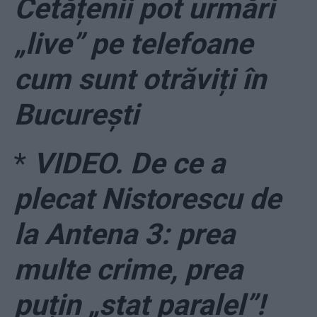
Cetățenii pot urmări
„live” pe telefoane
cum sunt otrăviți în
București
*
VIDEO. De ce a
plecat Nistorescu de
la Antena 3: prea
multe crime, prea
puțin „stat paralel”!