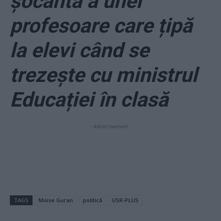
șocantă a unei
profesoare care țipă
la elevi când se
trezește cu ministrul
Educației în clasă
- Advertisement -
TAGS
Moise Guran
politică
USR-PLUS