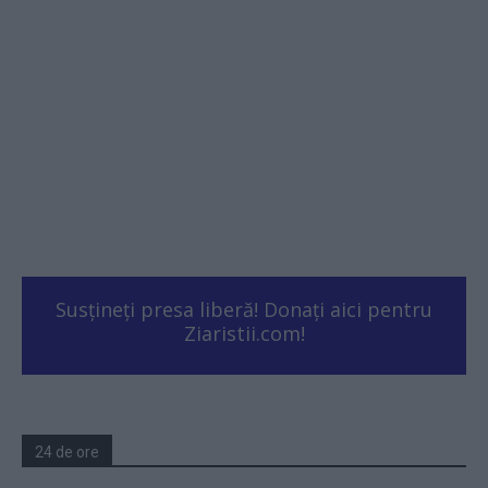
Susțineți presa liberă! Donați aici pentru
Ziaristii.com!
24 de ore