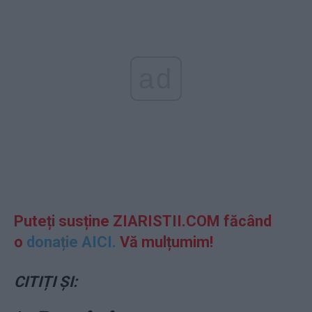
ad
Puteți susține ZIARISTII.COM făcând
o
donație AICI.
Vă mulțumim!
CITIȚI ȘI: