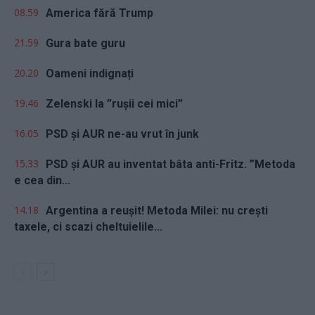
08.59
America fără Trump
21.59
Gura bate guru
20.20
Oameni indignați
19.46
Zelenski la ”rușii cei mici”
16.05
PSD și AUR ne-au vrut în junk
15.33
PSD și AUR au inventat bâta anti-Fritz. ”Metoda
e cea din...
14.18
Argentina a reușit! Metoda Milei: nu crești
taxele, ci scazi cheltuielile...