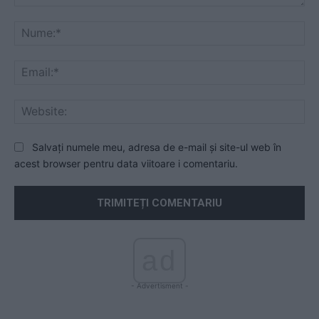
Comentariu:
Nu
Ema
Web
Salvați numele meu, adresa de e-mail și site-ul web în
acest browser pentru data viitoare i comentariu.
ad
- Advertisment -