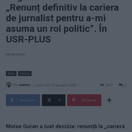
„Renunț definitiv la cariera
de jurnalist pentru a-mi
asuma un rol politic”. În
USR-PLUS
Moise Guran
Main
Politică
-
De
admin
miercuri, 15 ianuarie 2020
7317
2
Facebook
X
Pinterest
Moise Guran a luat decizia: renunță la „cariera