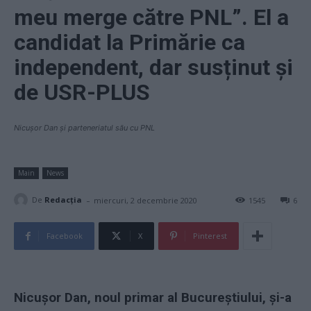
meu merge către PNL”. El a
candidat la Primărie ca
independent, dar susținut și
de USR-PLUS
Nicușor Dan și parteneriatul său cu PNL
Main
News
-
De
Redacţia
miercuri, 2 decembrie 2020
1545
6
Facebook
X
Pinterest
Nicușor Dan, noul primar al Bucureștiului, și-a