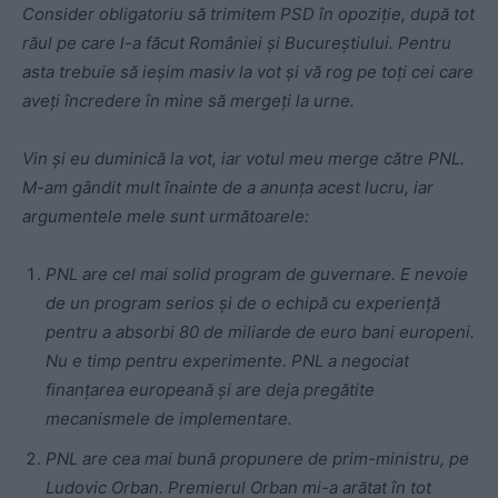
Consider obligatoriu să trimitem PSD în opoziție, după tot
răul pe care l-a făcut României și Bucureștiului. Pentru
asta trebuie să ieșim masiv la vot și vă rog pe toți cei care
aveți încredere în mine să mergeți la urne.
Vin și eu duminică la vot, iar votul meu merge către PNL.
M-am gândit mult înainte de a anunța acest lucru, iar
argumentele mele sunt următoarele:
PNL are cel mai solid program de guvernare. E nevoie
de un program serios și de o echipă cu experiență
pentru a absorbi 80 de miliarde de euro bani europeni.
Nu e timp pentru experimente. PNL a negociat
finanțarea europeană și are deja pregătite
mecanismele de implementare.
PNL are cea mai bună propunere de prim-ministru, pe
Ludovic Orban. Premierul Orban mi-a arătat în tot