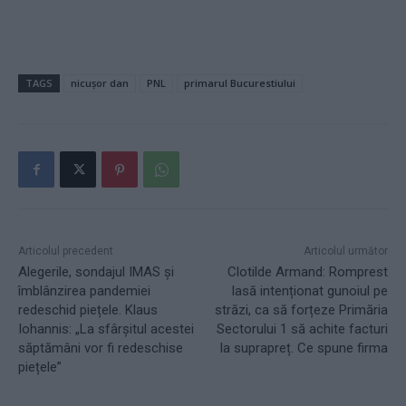
TAGS
nicușor dan
PNL
primarul Bucurestiului
Articolul precedent
Articolul următor
Alegerile, sondajul IMAS și
Clotilde Armand: Romprest
îmblânzirea pandemiei
lasă intenționat gunoiul pe
redeschid piețele. Klaus
străzi, ca să forțeze Primăria
Iohannis: „La sfârșitul acestei
Sectorului 1 să achite facturi
săptămâni vor fi redeschise
la suprapreț. Ce spune firma
piețele”