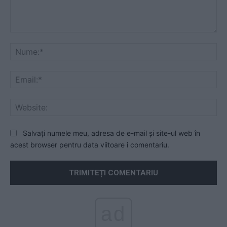
Comentariu:
Nu
Ema
Web
Salvați numele meu, adresa de e-mail și site-ul web în
acest browser pentru data viitoare i comentariu.
ad