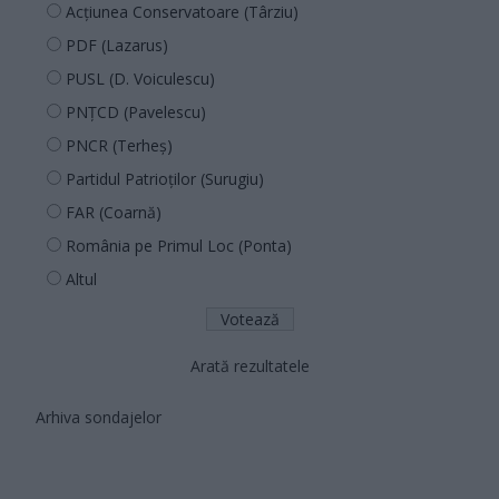
Acțiunea Conservatoare (Târziu)
PDF (Lazarus)
PUSL (D. Voiculescu)
PNȚCD (Pavelescu)
PNCR (Terheș)
Partidul Patrioților (Surugiu)
FAR (Coarnă)
România pe Primul Loc (Ponta)
Altul
Arată rezultatele
Arhiva sondajelor