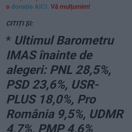
o
donație AICI.
Vă mulțumim!
CITIȚI ȘI:
*
Ultimul Barometru
IMAS înainte de
alegeri: PNL 28,5%,
PSD 23,6%, USR-
PLUS 18,0%, Pro
România 9,5%, UDMR
4,7%, PMP 4,6%