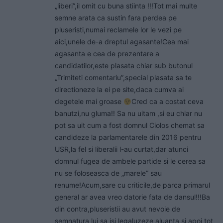
„liberi”,il omit cu buna stiinta !!!Tot mai multe
semne arata ca sustin fara perdea pe
pluseristi,numai reclamele lor le vezi pe
aici,unele de-a dreptul agasante!Cea mai
agasanta e cea de prezentare a
candidatilor,este plasata chiar sub butonul
„Trimiteti comentariu”,special plasata sa te
directioneze la ei pe site,daca cumva ai
degetele mai groase
Cred ca a costat ceva
banutzi,nu gluma!! Sa nu uitam ,si eu chiar nu
pot sa uit cum a fost domnul Ciolos chemat sa
candideze la parlamentarele din 2016 pentru
USR,la fel si liberalii l-au curtat,dar atunci
domnul fugea de ambele partide si le cerea sa
nu se foloseasca de „marele” sau
renume!Acum,sare cu criticile,de parca primarul
general ar avea vreo datorie fata de dansul!!!Ba
din contra,pluseristii au avut nevoie de
semnatura lui sa isi legaluzeze aluanta si apoi tot