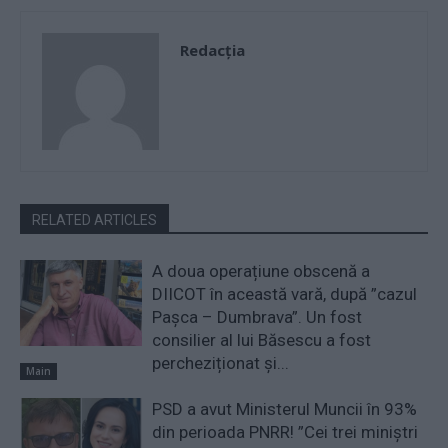
Redacţia
RELATED ARTICLES
A doua operațiune obscenă a
DIICOT în această vară, după ”cazul
Pașca – Dumbrava”. Un fost
consilier al lui Băsescu a fost
percheziționat și...
Main
PSD a avut Ministerul Muncii în 93%
din perioada PNRR! ”Cei trei miniştri