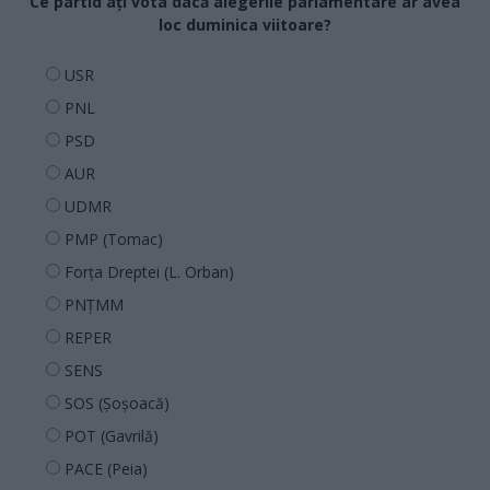
Ce partid ați vota dacă alegerile parlamentare ar avea
loc duminica viitoare?
USR
PNL
PSD
AUR
UDMR
PMP (Tomac)
Forța Dreptei (L. Orban)
PNȚMM
REPER
SENS
SOS (Șoșoacă)
POT (Gavrilă)
PACE (Peia)