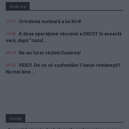
24 de ore
20.57
Ortodoxia nucleară a lui Kirill
19.06
A doua operațiune obscenă a DIICOT în această
vară, după ”cazul...
08.18
Ne-au furat străinii Dunărea!
06.02
VIDEO. De ce să scufundăm 5 barje românești?
Nu mai bine...
Sondaj