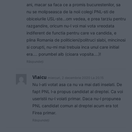
ani, macar sa faca ce a promis bucurestenilor, sa
nu se molipseasca de la noii colegi PNL-sti de
obiceiurile USL-ste…om vedea, e prea tarziu pentru
razgandire, oricum nu-l voi mai vota vreodata
indiferent de functia pentru care va candida, e
plina Romania de politicieni/politruci slabi, mincinosi
si corupti, nu-mi mai trebuia inca unul care initial
era…. porumbel alb (cioara vopsita….)!
Răspundeți
Vlaicu
miercuri, 2 decembrie 2020 La 20.15
Nu l-ati votat asa ca nu va mai dati inselati. De
fapt PNL l-a propus candidat al dreptei. Ca voi
useristii nu-l voiati primar. Daca nu-l propunea
PNL candidat comun al dreptei acum era tot
Firea primar.
Răspundeți