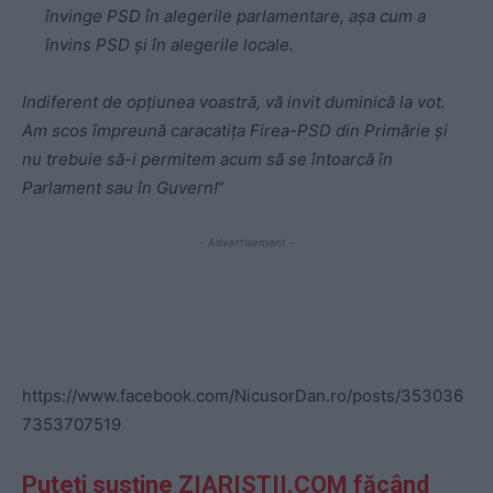
învinge PSD în alegerile parlamentare, așa cum a
învins PSD și în alegerile locale.
Indiferent de opțiunea voastră, vă invit duminică la vot.
Am scos împreună caracatița Firea-PSD din Primărie și
nu trebuie să-i permitem acum să se întoarcă în
Parlament sau în Guvern!
“
- Advertisement -
https://www.facebook.com/NicusorDan.ro/posts/353036
7353707519
Puteți susține ZIARISTII.COM făcând