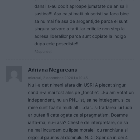
dansii s-au codit aproape jumatate de an sa il
sustina!!! Asa ca,stimatii pluseristi sa faca bine
sa nu mai fie asa de aroganti,de parca ei sunt
singura salvare a tarii..iar criticile non stop la
adresa liberalilor parca sunt copiate la indigo
dupa cele pesediste!!
Răspundeți
Adriana Negureanu
miercuri, 2 decembrie 2020 La 19.45
Nu l-a dat nimeni afara din USR! A plecat singur,
cand n-a mai fost ales pe „fonctie”….Eu am votat un
independent, nu un PNL-ist, sa ne intelegem, si ca
mine sunt foarte multi altii…dar.. si tradarea lui Iuda
ar putea fi catalogata ca si pragmatism, Doamne
iarta-ma, nu-i asa? Chestie de interpretare, ce sa
ne mai incurcam cu lipsa moralei, cu ranchiuna si
orgoliul gaunos al domnului N.D.! Sper ca in cei 4