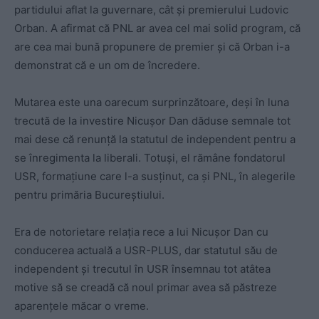
partidului aflat la guvernare, cât și premierului Ludovic
Orban. A afirmat că PNL ar avea cel mai solid program, că
are cea mai bună propunere de premier și că Orban i-a
demonstrat că e un om de încredere.
Mutarea este una oarecum surprinzătoare, deși în luna
trecută de la investire Nicușor Dan dăduse semnale tot
mai dese că renunță la statutul de independent pentru a
se înregimenta la liberali. Totuși, el rămâne fondatorul
USR, formațiune care l-a susținut, ca și PNL, în alegerile
pentru primăria Bucureștiului.
Era de notorietare relația rece a lui Nicușor Dan cu
conducerea actuală a USR-PLUS, dar statutul său de
independent și trecutul în USR însemnau tot atâtea
motive să se creadă că noul primar avea să păstreze
aparențele măcar o vreme.