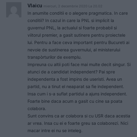
Vlaicu
miercuri, 2 decembrie 2020 La 20.02
In anumite conditii e o alegere pragmatica. In care
conditii? In cazul in care la PNL si implicit la
guvernul PNL, la actualul si foarte probabil si
viitorul premier, a gasit sutinere pentru proiectele
lui. Pentru a face ceva important pentru Bucureti ai
nevoie de sustinerea guvernului, al ministerului
transpòrturilor de exemplu.
Impreuna cu altii poti face mai multe decit singur. Si
atunci de a candidat independent? Pai spre
independenta a fost impins de useristi. Avea un
partid, nu a tinut el neaparat sa fie independent.
Insa cum i s-a suflat partidul a ajuns independent.
Foarte bine daca acum a gasit cu cine sa poata
colabora.
Sunt convins ca ar colabora si cu USR daca acestia
ar vrea. Insa cu ei e foarte greu sa colaborezi. Nici
macar intre ei nu se inteleg.