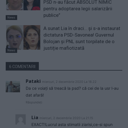
PSD n-au făcut ABSOLUT NIMIC
pentru adoptarea legii salarizării
publice”
News
A sunat Lia în draci… și s-a instaurat
dictatura PSD-Savonea! Guvernul
Bolojan și PNL sunt torpilate de o
justiție mafiotizată
News
6 COMENTARII
Pataki
miercuri, 2 decembrie 2020 La 18.22
Da ce voiați să treacă la psd? că cei de la usr l-au
dat afară!
Răspundeți
Lia
miercuri, 2 decembrie 2020 La 21.15
EXACT!Lucrul asta stimatii ziarisi,ce-si spun