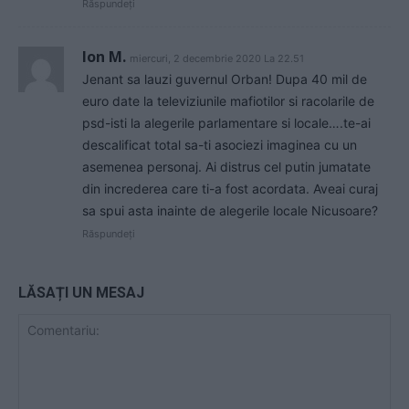
Răspundeți
Ion M.
miercuri, 2 decembrie 2020 La 22.51
Jenant sa lauzi guvernul Orban! Dupa 40 mil de
euro date la televiziunile mafiotilor si racolarile de
psd-isti la alegerile parlamentare si locale….te-ai
descalificat total sa-ti asociezi imaginea cu un
asemenea personaj. Ai distrus cel putin jumatate
din increderea care ti-a fost acordata. Aveai curaj
sa spui asta inainte de alegerile locale Nicusoare?
Răspundeți
LĂSAȚI UN MESAJ