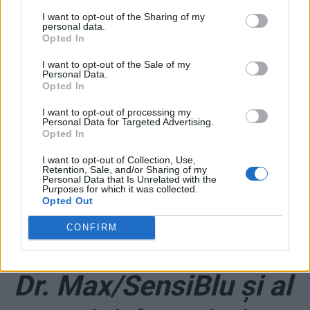
I want to opt-out of the Sharing of my
personal data.
Opted In
I want to opt-out of the Sale of my
Personal Data.
Opted In
*
Soția-paravan a lui
I want to opt-out of processing my
Personal Data for Targeted Advertising.
Opted In
Tudorache garantează
I want to opt-out of Collection, Use,
cauțiunea și pentru ea, și
Retention, Sale, and/or Sharing of my
Personal Data that Is Unrelated with the
pentru el, cu case de peste
Purposes for which it was collected.
Opted Out
1.200.000 de euro!
CONFIRM
*
Patronul farmaciilor
Dr. Max/SensiBlu și al