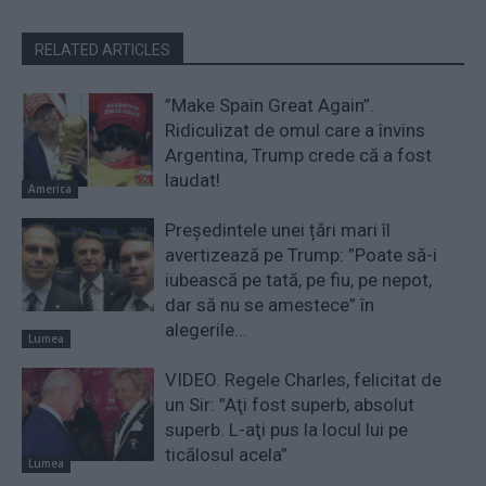
RELATED ARTICLES
”Make Spain Great Again”.
Ridiculizat de omul care a învins
Argentina, Trump crede că a fost
laudat!
America
Președintele unei țări mari îl
avertizează pe Trump: ”Poate să-i
iubească pe tată, pe fiu, pe nepot,
dar să nu se amestece” în
alegerile...
Lumea
VIDEO. Regele Charles, felicitat de
un Sir: ”Aţi fost superb, absolut
superb. L-aţi pus la locul lui pe
ticălosul acela”
Lumea