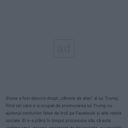
ad
Stone a fost descris drept „câinele de atac” al lui Trump,
fiind cel care s-a ocupat de promovarea lui Trump cu
ajutorul conturilor false de troli pe Facebook și alte rețele
sociale. El s-a plâns în timpul procesului său că este
victima unui „proces-spectacol de tip sovietic, cu acuzații