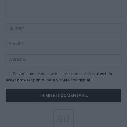
Comentariu:
Nu
Ema
Web
Salvați numele meu, adresa de e-mail și site-ul web în
acest browser pentru data viitoare i comentariu.
ad