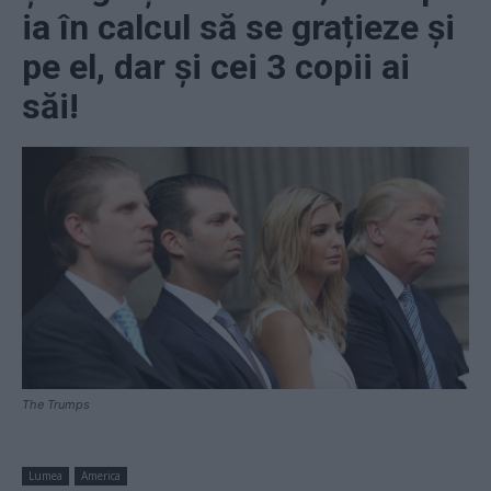
ia în calcul să se grațieze și
pe el, dar și cei 3 copii ai
săi!
The Trumps
Lumea
America