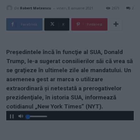
-
De
Robert Mateescu
vineri, 8 ianuarie 2021
2671
2
Facebook
X
Pinterest
Preşedintele încă în funcţie al SUA, Donald
Trump, le-a sugerat consilierilor săi că vrea să
se graţieze în ultimele zile ale mandatului. Un
asemenea gest ar marca o utilizare
extraordinară şi netestată a prerogativelor
prezidenţiale, în istoria SUA, informează
cotidianul „New York Times” (NYT).