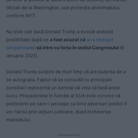
oficiali de la Washington, sub protecţia anonimatului,
conform NYT.
Nu este clar dacă Donald Trump a evocat această
posibilitate după ce
a fost acuzat că
şi-a instigat
simpatizanţii
să intre cu forţa în sediul Congresului
(6
ianuarie 2021).
Donald Trump susţine de mult timp că are puterea de a
se autograţia. Faptul că se consultă cu principalii
consilieri reprezintă un semnal că vrea să facă acest
lucru. Preşedintele în funcție al SUA este convins că
politicienii pe care-i percepe ca fiind adversari politici îl
vor hărțui prin acţiuni judiciare, după încheierea
mandatului.
- Advertisement -