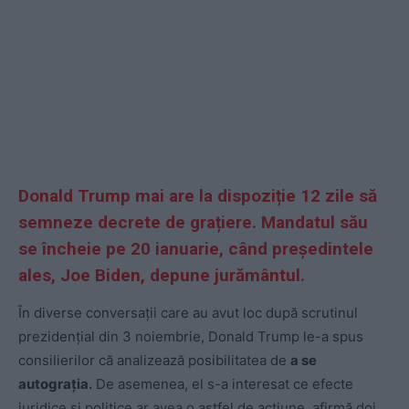
Donald Trump mai are la dispoziție 12 zile să
semneze decrete de grațiere. Mandatul său
se încheie pe 20 ianuarie, când președintele
ales, Joe Biden, depune jurământul.
În diverse conversaţii care au avut loc după scrutinul
prezidenţial din 3 noiembrie, Donald Trump le-a spus
consilierilor că analizează posibilitatea de
a se
autograţia.
De asemenea, el s-a interesat ce efecte
juridice şi politice ar avea o astfel de acţiune, afirmă doi