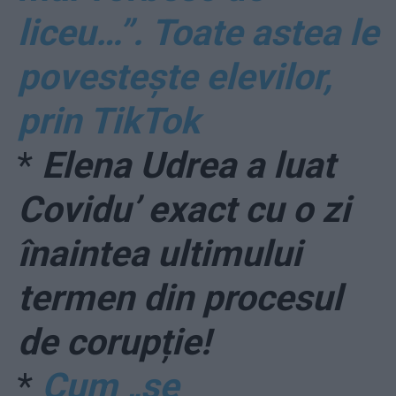
liceu…”. Toate astea le
povestește elevilor,
prin TikTok
*
Elena Udrea a luat
Covidu’ exact cu o zi
înaintea ultimului
termen din procesul
de corupție!
*
Cum „se