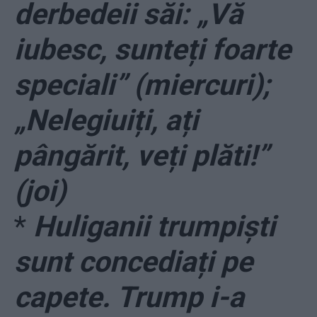
derbedeii săi: „Vă
iubesc, sunteți foarte
speciali” (miercuri);
„Nelegiuiți, ați
pângărit, veți plăti!”
(joi)
*
Huliganii trumpiști
sunt concediați pe
capete. Trump i-a