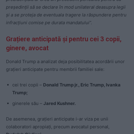
preşedinţii să se declare în mod unilateral deasupra legii
şi a se proteja de eventuala tragere la răspundere pentru
infracţiuni comise pe durata mandatului”.
Grațiere anticipată și pentru cei 3 copii,
ginere, avocat
Donald Trump a analizat deja posibilitatea acordării unor
graţieri anticipate pentru membrii familiei sale:
cei trei copii –
Donald Trump jr., Eric Trump, Ivanka
Trump;
ginerele său –
Jared Kushner.
De asemenea, grațieri anticipate i-ar viza pe unii
colaboratori apropiaţi, precum avocatul personal,