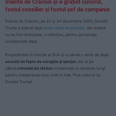
Înainte de Crăciun și-a grațiat cuscrul,
fostul consilier și fostul șef de campanie
Înainte de Crăciun, pe 23 și 24 decembrie 2020, Donald
Trump a operat deja
două valuri de grațieri,
dar acelea
nu au fost anticipate, ci efective, pentru personaje
condamnate deja.
Președintele în funcție al SUA și-a salvat o serie de aliați
acuzați de fapte de corupție și sperjur,
dar și pe
câțiva
criminali de război
condamnați cu sentințe lungi
pentru masacrarea unor civili în Irak. Plus cuscrul lui
Donald Trump!