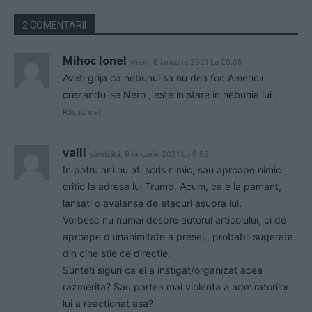
2 COMENTARII
Mihoc Ionel
vineri, 8 ianuarie 2021 La 20.05
Aveti grija ca nebunul sa nu dea foc Americii
crezandu-se Nero , este in stare in nebunia lui .
Răspundeți
valll
sâmbătă, 9 ianuarie 2021 La 6.59
In patru ani nu ati scris nimic, sau aproape nimic
critic la adresa lui Trump. Acum, ca e la pamant,
lansati o avalansa de atacuri asupra lui.
Vorbesc nu numai despre autorul articolului, ci de
aproape o unanimitate a presei,, probabil sugerata
din cine stie ce directie.
Sunteti siguri ca el a instigat/organizat acea
razmerita? Sau partea mai violenta a admiratorilor
lui a reactionat asa?