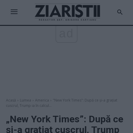
ad
Acasă
Lumea
America
"New York Times": După ce și-a grațiat
cuscrul, Trump ia în calcul...
„New York Times”: După ce
și-a grațiat cuscrul, Trump