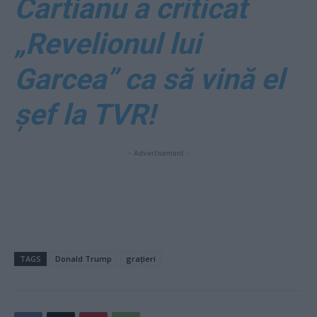
Cartianu a criticat
„Revelionul lui
Garcea” ca să vină el
șef la TVR!
- Advertisement -
TAGS
Donald Trump
grațieri