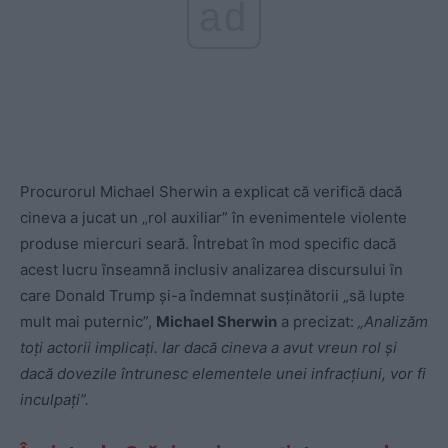
ad
Procurorul Michael Sherwin a explicat că verifică dacă
cineva a jucat un „rol auxiliar” în evenimentele violente
produse miercuri seară. Întrebat în mod specific dacă
acest lucru înseamnă inclusiv analizarea discursului în
care Donald Trump şi-a îndemnat susţinătorii „să lupte
mult mai puternic”,
Michael Sherwin
a precizat:
„Analizăm
toţi actorii implicaţi. Iar dacă cineva a avut vreun rol şi
dacă dovezile întrunesc elementele unei infracţiuni, vor fi
inculpaţi”.