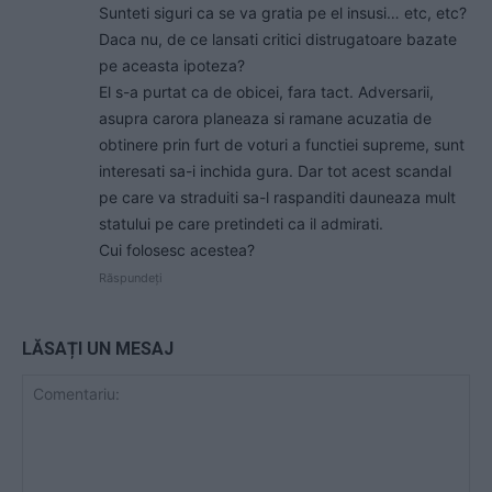
Sunteti siguri ca se va gratia pe el insusi… etc, etc?
Daca nu, de ce lansati critici distrugatoare bazate
pe aceasta ipoteza?
El s-a purtat ca de obicei, fara tact. Adversarii,
asupra carora planeaza si ramane acuzatia de
obtinere prin furt de voturi a functiei supreme, sunt
interesati sa-i inchida gura. Dar tot acest scandal
pe care va straduiti sa-l raspanditi dauneaza mult
statului pe care pretindeti ca il admirati.
Cui folosesc acestea?
Răspundeți
LĂSAȚI UN MESAJ