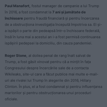
Paul Manafort,
fostul manager de campanie a lui Trump
în 2016, a fost condamnat la
7 ani și jumătate de
închisoare
pentru fraudă financiară și pentru încercarea
de a obstrucționa investigația începută împotriva sa. El și-
a ispășit o parte din pedeapsă într-o închisoare federală,
însă în luna mai a acestui an i-a fost permisă continuarea
ispășirii pedepsei la domiciliu, din cauza pandemiei.
Roger Stone,
al doilea penal de rang înalt salvat de
Trump, a fost găsit vinovat pentru că a mințit în fața
Congresului despre încercările sale de a contacta
Wikileaks, site-ul care a făcut publice mai multe e-mail-
uri ale rivalei lui Trump în alegerile din 2016, Hillary
Clinton. În plus, el a fost condamnat și pentru influențarea
martorilor și pentru obstrucționarea unui proceduri
oficiale.