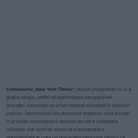
Comentariu „New York Times”:
„Niciun preşedinte nu s-a
graţiat singur, astfel că legitimitatea perspectivei
acordării clemenţei nu a fost testată niciodată în sistemul
judiciar. Teoreticienii din domeniul dreptului sunt divizaţi
în privinţa recunoaşterii deciziei de către instanţele
judiciare. Dar sunt de acord că o autograţiere
prezidenţială ar crea un precedent periculos pentru ca