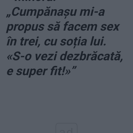
„Cumpănașu mi-a
propus să facem sex
în trei, cu soția lui.
«S-o vezi dezbrăcată,
e super fit!»”
ad