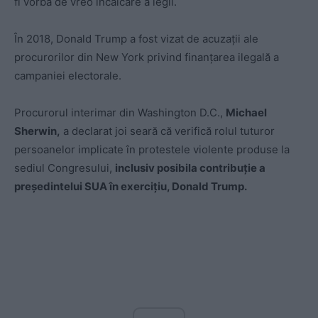
fi vorba de vreo încălcare a legii.
În 2018, Donald Trump a fost vizat de acuzaţii ale
procurorilor din New York privind finanţarea ilegală a
campaniei electorale.
Procurorul interimar din Washington D.C.,
Michael
Sherwin,
a declarat joi seară că verifică rolul tuturor
persoanelor implicate în protestele violente produse la
sediul Congresului,
inclusiv posibila contribuţie a
preşedintelui SUA în exerciţiu, Donald Trump.