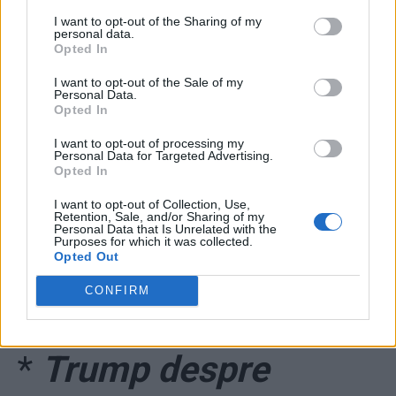
*
„Trădare! Trump ne-
I want to opt-out of the Sharing of my
personal data.
a înfipt un cuțit în
Opted In
I want to opt-out of the Sale of my
spate!” Cei mai
Personal Data.
Opted In
fanatici susținători se
I want to opt-out of processing my
Personal Data for Targeted Advertising.
Opted In
întorc cu furie
I want to opt-out of Collection, Use,
Retention, Sale, and/or Sharing of my
împotriva sa, după
Personal Data that Is Unrelated with the
Purposes for which it was collected.
Opted Out
discursul „de
CONFIRM
capitulare” de joi
*
Trump despre